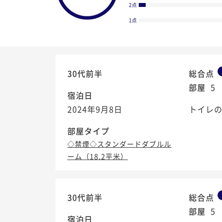
2点
1点
30代前半
総合点
部屋
5
宿泊日
2024年9月8日
トイレ
部屋タイプ
◇禁煙◇スタンダードダブルル
ーム（18.2平米）
4.1
/5
30代前半
総合点
部屋
5
宿泊日