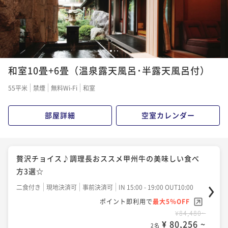
¥58,520~
¥ 55,594 ~
2名
☆大切な人へ…♪花束で祝う！☆ 【記念日】プラン
1
2
3
和室10畳+6畳（温泉露天風呂･半露天風呂付）
二食付き
現地決済可
事前決済可
IN 15:00 - 18:00 OUT10:00
ポイント即利用で
最大5％OFF
55平米
禁煙
無料Wi-Fi
和室
¥61,820~
¥ 58,729 ~
2名
部屋詳細
空室カレンダー
☆迷ったらこのプラン☆かげつおススメ基本プラン
【松】～料理長特別料理プラン～
贅沢チョイス♪調理長おススメ甲州牛の美味しい食べ
方3選☆
二食付き
現地決済可
事前決済可
IN 15:00 - 19:00 OUT10:00
ポイント即利用で
最大5％OFF
二食付き
現地決済可
事前決済可
IN 15:00 - 19:00 OUT10:00
¥65,120~
ポイント即利用で
最大5％OFF
¥ 61,864 ~
2名
¥84,480~
¥ 80,256 ~
2名