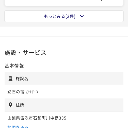
『知ってましたか？』 甲州名物【馬刺し】or【鮑の煮
もっとみる(3件)
貝】チョイ スプラン♪
かげつ基本プラン「甲州牛溶岩焼きプラン」＆美しい
景色で癒しの時を
二食付き
現地決済可
事前決済可
IN 15:00 - 19:00 OUT10:00
ポイント即利用で
最大5％OFF
二食付き
現地決済可
事前決済可
IN 15:00 - 19:00 OUT10:00
¥66,220~
ポイント即利用で
最大5％OFF
¥ 62,909 ~
2名
¥84,480~
施設・サービス
¥ 80,256 ~
2名
基本情報
☆大切な人へ…♪花束で祝う！☆ 【記念日】プラン
施設名
二食付き
現地決済可
事前決済可
IN 15:00 - 18:00 OUT10:00
銘石の宿 かげつ
ポイント即利用で
最大5％OFF
¥87,780~
住所
¥ 83,391 ~
2名
山梨県笛吹市石和町川中島385
『知ってましたか？』 甲州名物【馬刺し】or【鮑の煮
地図をみる