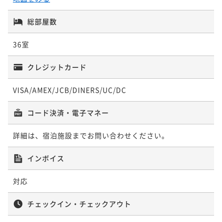
貝】チョイ スプラン♪
総部屋数
二食付き
現地決済可
事前決済可
IN 15:00 - 19:00 OUT10:00
ポイント即利用で
最大5％OFF
36室
¥92,180~
¥ 87,571 ~
2名
クレジットカード
VISA/AMEX/JCB/DINERS/UC/DC
コード決済・電子マネー
詳細は、宿泊施設までお問い合わせください。
インボイス
対応
チェックイン・チェックアウト