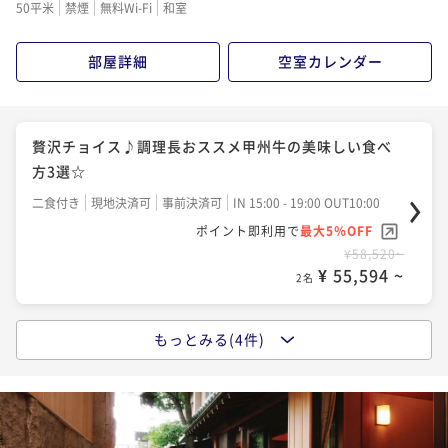
50平米
禁煙
無料Wi-Fi
和室
¥54,780~
¥ 52,041 ~
2名
部屋詳細
空室カレンダー
☆迷ったらこのプラン☆かげつおススメ基本プラン
【松】～料理長特別料理プラン～
贅沢チョイス♪調理長おススメ甲州牛の美味しい食べ
方3選☆
二食付き
現地決済可
事前決済可
IN 15:00 - 19:00 OUT10:00
ポイント即利用で
最大5％OFF
二食付き
現地決済可
事前決済可
IN 15:00 - 19:00 OUT10:00
¥58,080~
ポイント即利用で
最大5％OFF
¥ 55,176 ~
2名
¥58,520~
¥ 55,594 ~
2名
『知ってましたか？』 甲州名物【馬刺し】or【鮑の煮
もっとみる(4件)
貝】チョイ スプラン♪
かげつ基本プラン「甲州牛溶岩焼きプラン」＆美しい
景色で癒しの時を
二食付き
現地決済可
事前決済可
IN 15:00 - 19:00 OUT10:00
ポイント即利用で
最大5％OFF
二食付き
現地決済可
事前決済可
IN 15:00 - 19:00 OUT10:00
¥59,180~
ポイント即利用で
最大5％OFF
¥ 56,221 ~
2名