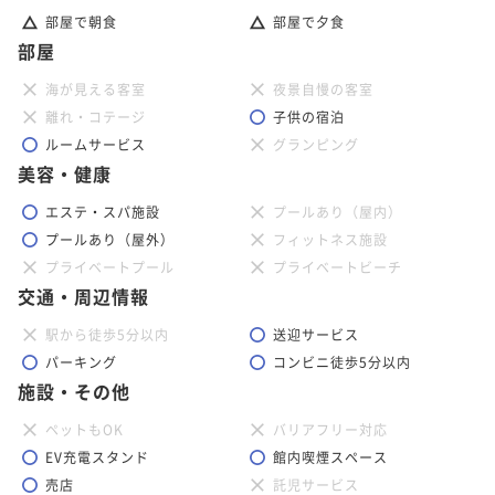
部屋で朝食
部屋で夕食
部屋
海が見える客室
夜景自慢の客室
離れ・コテージ
子供の宿泊
ルームサービス
グランピング
美容・健康
エステ・スパ施設
プールあり（屋内）
プールあり（屋外）
フィットネス施設
プライベートプール
プライベートビーチ
交通・周辺情報
駅から徒歩5分以内
送迎サービス
パーキング
コンビニ徒歩5分以内
施設・その他
ペットもOK
バリアフリー対応
EV充電スタンド
館内喫煙スペース
売店
託児サービス