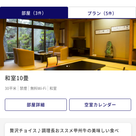
部屋
（
3
）
プラン
（
5
）
件
件
1
2
和室10畳
30平米
禁煙
無料Wi-Fi
和室
部屋詳細
空室カレンダー
贅沢チョイス♪調理長おススメ甲州牛の美味しい食べ