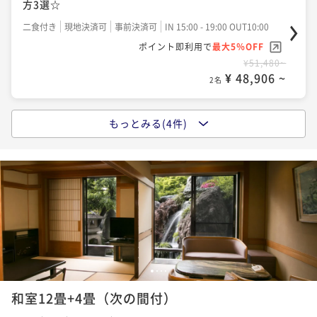
方3選☆
二食付き
現地決済可
事前決済可
IN 15:00 - 19:00 OUT10:00
ポイント即利用で
最大5％OFF
¥51,480~
¥ 48,906 ~
2名
もっとみる(4件)
かげつ基本プラン「甲州牛溶岩焼きプラン」＆美しい
景色で癒しの時を
二食付き
現地決済可
事前決済可
IN 15:00 - 19:00 OUT10:00
ポイント即利用で
最大5％OFF
¥51,480~
¥ 48,906 ~
2名
☆大切な人へ…♪花束で祝う！☆ 【記念日】プラン
1
2
3
4
和室12畳+4畳（次の間付）
二食付き
現地決済可
事前決済可
IN 15:00 - 18:00 OUT10:00
ポイント即利用で
最大5％OFF