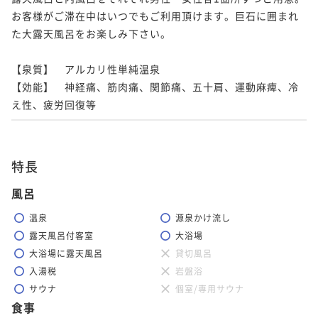
お客様がご滞在中はいつでもご利用頂けます。巨石に囲まれ
た大露天風呂をお楽しみ下さい。

【泉質】　アルカリ性単純温泉

【効能】　神経痛、筋肉痛、関節痛、五十肩、運動麻痺、冷
え性、疲労回復等
特長
風呂
温泉
源泉かけ流し
露天風呂付客室
大浴場
大浴場に露天風呂
貸切風呂
入湯税
岩盤浴
サウナ
個室/専用サウナ
食事