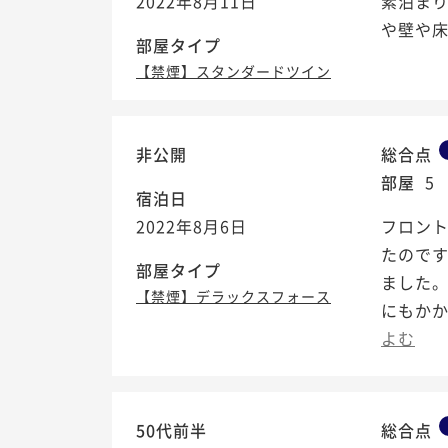
2022年8月11日
素泊ま
や壁や
部屋タイプ
【禁煙】スタンダードツイン
非公開
総合点
部屋
5
宿泊日
2022年8月6日
フロン
たのです
部屋タイプ
ました。
【禁煙】デラックスフォース
にもかか
よむ
50代前半
総合点