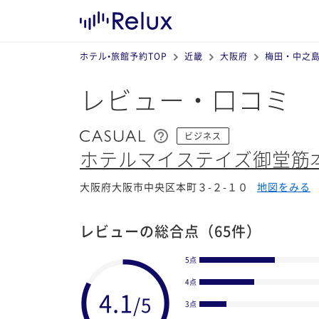
ホテル•旅館予約TOP
近畿
大阪府
梅田・中之
レビュー・口コミ
ビジネス
ホテルマイステイズ御堂筋
大阪府大阪市中央区本町３-２-１０
地図をみる
レビューの総合点
（65件）
5点
4点
3点