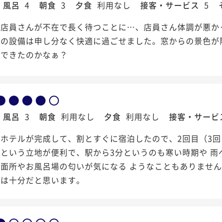
風呂
4
朝食
3
夕食
利用なし
接客・サービス
5
に店員さんが不在で長く待つことに…、店員さん体調が悪か
屋の設備は申し分なく快適に過ごせました。窓からの景色が
待できたのかなぁ？
風呂
3
朝食
利用なし
夕食
利用なし
接客・サービ
ホテルが完成して、割とすぐに宿泊したので、2回目（3回
という立地が便利で、駅から3分というのも寒い時期や 雨
洗面所やお風呂場の匂いが気になる ようなこともありませ
ては十分だと思います。