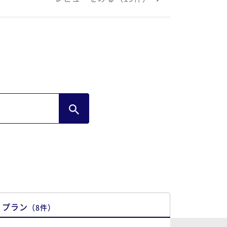
もいいと思いますよ。
プラン
（
8
件
）