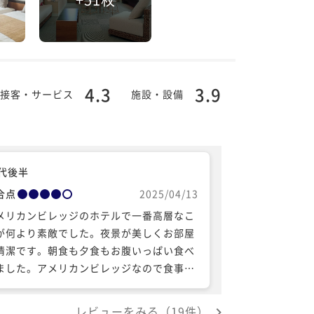
4.3
3.9
接客・サービス
施設・設備
0代後半
合点
2025/04/13
メリカンビレッジのホテルで一番高層なこ
が何より素敵でした。夜景が美しくお部屋
清潔です。朝食も夕食もお腹いっぱい食べ
ました。アメリカンビレッジなので食事な
でも食べるところには困らないかもしれま
んがホテルで食べてから軽く飲みに行く感
レビューをみる（19件）