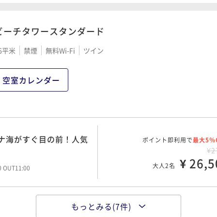
¥ 27,3
大人2名
00 OUT11:00
ビーチタワースタンダード
連泊以上で館内利用券30
6平米
禁煙
無料Wi-Fi
ツイン
ポイント即利用で
最大5％
¥2
¥ 27,3
大人2名
空室カレンダー
00 OUT11:00
ナ海がすぐ目の前！人気
ポイント即利用で
最大5％
！
¥3
ナ海がすぐ目の前！人気
ポイント即利用で
¥ 30,3
最大5％
大人2名
！
00 OUT11:00
¥2
¥ 26,5
大人2名
00 OUT11:00
シナ海がすぐ目の前！人
ポイント即利用で
最大5％
ル！
¥4
もっとみる(7件)
連泊以上で館内利用券30
ポイント即利用で
¥ 43,2
最大5％
大人2名