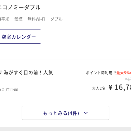
エコノミーダブル
4平米
禁煙
無料Wi-Fi
ダブル
空室カレンダー
ナ海がすぐ目の前！人気
ポイント即利用で
最大5％
！
¥1
¥ 16,7
大人2名
00 OUT11:00
もっとみる(4件)
連泊以上で館内利用券30
ポイント即利用で
最大5％
¥2
¥ 23,8
大人2名