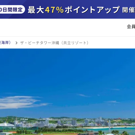
会
東海岸）
ザ・ビーチタワー沖縄（共立リゾート）