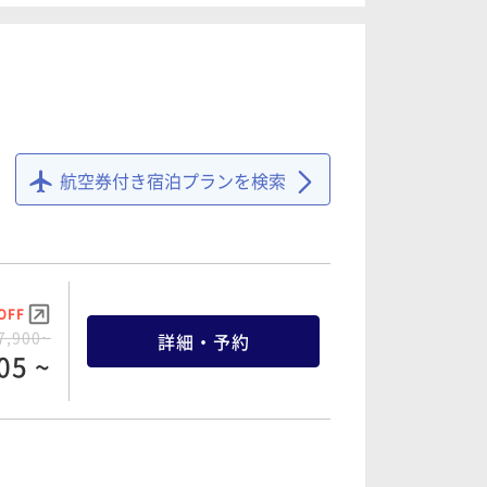
88 ~
OFF
8,830~
詳細・予約
88 ~
航空券付き宿泊プランを検索
OFF
1,930~
詳細・予約
33 ~
OFF
7,900~
詳細・予約
05 ~
OFF
5,570~
詳細・予約
91 ~
OFF