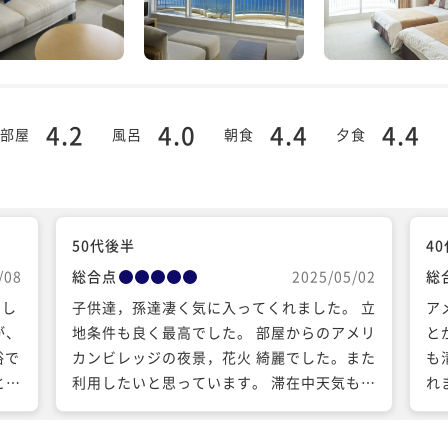
4.2
4.0
4.4
4.4
部屋
風呂
朝食
夕食
50代後半
4
/08
総合点
2025/05/02
総
まし
子供達，孫達凄く気に入ってくれました。 立
ア
が、
地条件も良く最高でした。 部屋からのアメリ
と
浴で
カンビレッジの夜景，花火 綺麗でした。また
も
とて
利用したいと思っています。 滞在中天気️も良
れ
く最高の3泊4日でした。 ありがとうござい
し
ました。
せ