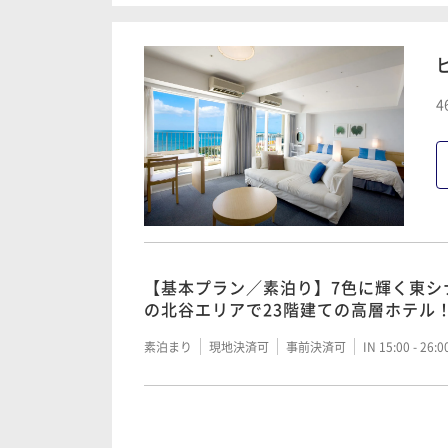
朝食付き
現地決済可
事前決済可
IN 15:00 - 26:
【2連泊以上】駐車場利用無料！更に3
4
00円進呈＜朝食付＞
朝食付き
現地決済可
事前決済可
IN 15:00 - 26:
【基本プラン／朝食付】7色に輝く東シ
の北谷エリアで23階建ての高層ホテル
【基本プラン／素泊り】7色に輝く東シ
の北谷エリアで23階建ての高層ホテル
朝食付き
現地決済可
事前決済可
IN 15:00 - 26:
素泊まり
現地決済可
事前決済可
IN 15:00 - 26:
【基本プラン／夕朝食付】7色に輝く東
気の北谷エリアで23階建ての高層ホテ
【2連泊以上】駐車場利用無料！更に3