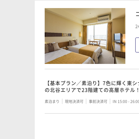
朝食付き
現地決済可
事前決済可
IN 15:00 - 26:
【早割30】おトクなのは30日前まで
2
＜朝食付＞
朝食付き
現地決済可
事前決済可
IN 15:00 - 26:
【基本プラン／朝食付】7色に輝く東シ
の北谷エリアで23階建ての高層ホテル
【基本プラン／素泊り】7色に輝く東シ
の北谷エリアで23階建ての高層ホテル
朝食付き
現地決済可
事前決済可
IN 15:00 - 26:
素泊まり
現地決済可
事前決済可
IN 15:00 - 26:
【基本プラン／夕朝食付】7色に輝く東
気の北谷エリアで23階建ての高層ホテ
【早割30】おトクなのは30日前まで
＜朝食付＞
二食付き
現地決済可
事前決済可
IN 15:00 - 26: