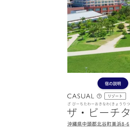
宿の説明
リゾート
ざ びーちたわーおきなわ(きょうりつ
ザ・ビーチ
沖縄県中頭郡北谷町美浜8-6