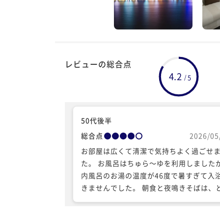
レビューの総合点
4.2
5
/
50代後半
総合点
2026/05
お部屋は広くて清潔で気持ちよく過ごせ
た。 お風呂はちゅら～ゆを利用しました
内風呂のお湯の温度が46度で暑すぎて入
きませんでした。 朝食と夜鳴きそばは、
もおいしかったです。