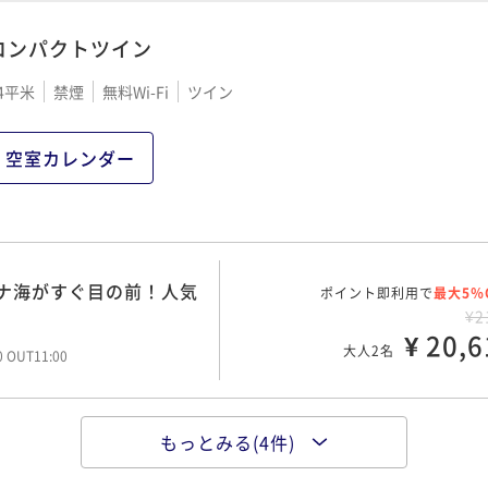
00 OUT11:00
コンパクトツイン
！人気エリアで沖縄満喫♪
4平米
禁煙
無料Wi-Fi
ツイン
ポイント即利用で
最大5％
¥2
¥ 23,8
大人2名
空室カレンダー
00 OUT11:00
ナ海がすぐ目の前！人気
ポイント即利用で
最大5％
！
¥2
ナ海がすぐ目の前！人気
ポイント即利用で
¥ 26,5
最大5％
大人2名
！
00 OUT11:00
¥2
¥ 20,6
大人2名
00 OUT11:00
シナ海がすぐ目の前！人
ポイント即利用で
最大5％
ル！
¥4
もっとみる(4件)
！人気エリアで沖縄満喫♪
ポイント即利用で
¥ 39,4
最大5％
大人2名
00 OUT11:00
¥2