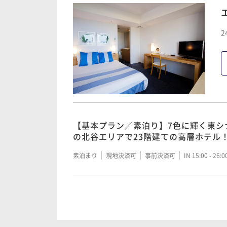
2
【基本プラン／素泊り】7色に輝く東シ
の北谷エリアで23階建ての高層ホテル
素泊まり
現地決済可
事前決済可
IN 15:00 - 26:
【2連泊以上】駐車場利用無料！更に3
00円進呈＜朝食付＞