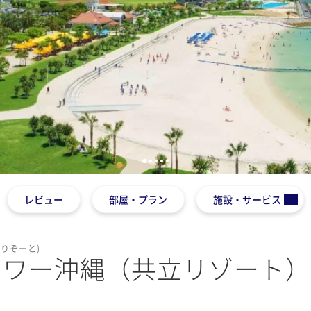
1
2
3
4
5
レビュー
部屋・プラン
施設・サービス
りぞーと)
タワー沖縄（共立リゾート）