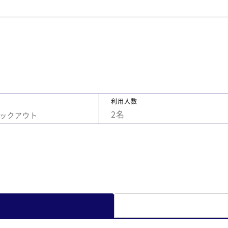
じ
利用人数
2
名
ックアウト