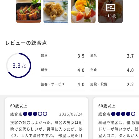
+11枚
レビューの総合点
3.5
2.7
部屋
風呂
3.3
5
/
4.0
4.0
朝食
夕食
4.0
2.2
接客・サービス
施設・設備
60歳以上
60歳以上
総合点
2025/03/24
総合点
接客の対応はよかった。風呂の男女は朝
料理や接客は、優 設
晩で交代らしいが、男湯に入ったが、狭
ドリーが無いのが、残
く3、４人で満杯ですね。 部屋は見た目
室入口に、タオルが大