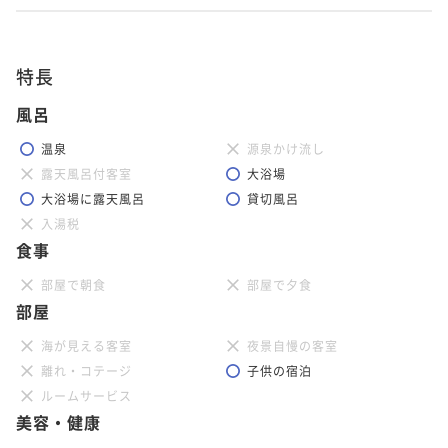
特長
風呂
温泉
源泉かけ流し
露天風呂付客室
大浴場
大浴場に露天風呂
貸切風呂
入湯税
食事
部屋で朝食
部屋で夕食
部屋
海が見える客室
夜景自慢の客室
離れ・コテージ
子供の宿泊
ルームサービス
美容・健康