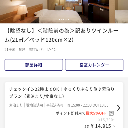
1
2
3
4
5
6
【眺望なし】＜階段前の為＞訳ありツインルー
ム(21㎡／ベッド120cm×2）
21平米
禁煙
無料Wi-Fi
ツイン
部屋詳細
空室カレンダー
チェックイン22時までOK！ゆっくりぶらり旅♪素泊り
プラン（素泊まり/食事なし）
素泊まり
現地決済可
事前決済可
IN 15:00 - 22:00 OUT10:00
ポイント即利用で
最大5％OFF
¥15,700~
¥ 14,915 ~
2名