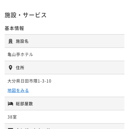
¥23,320~
¥ 34,789 ~
2名
¥ 22,154 ~
2名
施設・サービス
【早期割28】28日前のご予約でお得に！『特選会席』
基本情報
国産牛ミニステーキなど『基本会席』 スタンダードプ
プラン（2食付）
ラン（2食付）
施設名
二食付き
現地決済可
事前決済可
IN 15:00 - 19:00 OUT10:00
二食付き
現地決済可
事前決済可
IN 15:00 - 19:00 OUT10:00
ポイント即利用で
最大5％OFF
ポイント即利用で
最大5％OFF
亀山亭ホテル
¥37,620~
¥34,320~
¥ 35,739 ~
2名
¥ 32,604 ~
2名
住所
大分県日田市隈1-3-10
日田名物鰻のせいろ蒸しなど『極上会席』プラン（2食
【家族旅行応援】小学生以下半額！お子様連れでも安
地図をみる
付）
心！プチ特典付『特選会席』ファミリープラン（2食
付）
二食付き
現地決済可
事前決済可
IN 15:00 - 19:00 OUT10:00
二食付き
現地決済可
事前決済可
IN 15:00 - 19:00 OUT10:00
総部屋数
ポイント即利用で
最大5％OFF
ポイント即利用で
最大5％OFF
¥39,920~
38室
¥37,620~
¥ 37,924 ~
2名
¥ 35,739 ~
2名