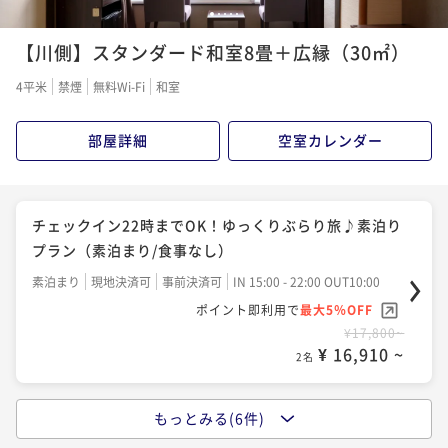
付）
国産牛ミニステーキなど『基本会席』 スタンダードプ
1
2
3
4
5
二食付き
現地決済可
事前決済可
IN 15:00 - 19:00 OUT10:00
ラン（2食付）
【川側】スタンダード和室8畳＋広縁（30㎡）
ポイント即利用で
最大5％OFF
二食付き
現地決済可
事前決済可
IN 15:00 - 19:00 OUT10:00
¥36,820~
4平米
禁煙
無料Wi-Fi
和室
ポイント即利用で
最大5％OFF
¥ 34,979 ~
2名
¥31,320~
部屋詳細
空室カレンダー
¥ 29,754 ~
2名
国産牛ミニステーキ等『特選会席』 グレードアッププ
チェックイン22時までOK！ゆっくりぶらり旅♪素泊り
ラン（2食付）
プラン（素泊まり/食事なし）
二食付き
現地決済可
事前決済可
IN 15:00 - 19:00 OUT10:00
素泊まり
現地決済可
事前決済可
IN 15:00 - 22:00 OUT10:00
ポイント即利用で
最大5％OFF
ポイント即利用で
最大5％OFF
¥34,620~
¥17,800~
¥ 32,889 ~
2名
¥ 16,910 ~
2名
もっとみる(6件)
【早期割28】28日前のご予約でお得に！『特選会席』
夕食はご自由に！日田グルメを楽しむ！朝食付プラン
プラン（2食付）