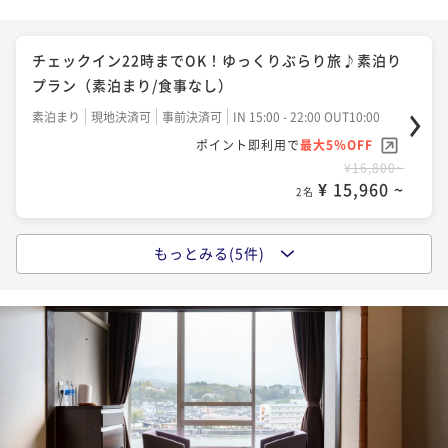
国産牛ミニステーキ等『特選会席』 グレードアッププ
ラン（2食付）
チェックイン22時までOK！ゆっくりぶらり旅♪素泊り
二食付き
現地決済可
事前決済可
IN 15:00 - 19:00 OUT10:00
プラン（素泊まり/食事なし）
ポイント即利用で
最大5％OFF
素泊まり
現地決済可
事前決済可
IN 15:00 - 22:00 OUT10:00
¥33,520~
ポイント即利用で
最大5％OFF
¥ 31,844 ~
2名
¥16,800~
¥ 15,960 ~
2名
【早期割28】28日前のご予約でお得に！『特選会席』
プラン（2食付）
もっとみる(5件)
夕食はご自由に！日田グルメを楽しむ！朝食付プラン
二食付き
現地決済可
事前決済可
IN 15:00 - 19:00 OUT10:00
（朝食付）
ポイント即利用で
最大5％OFF
朝食付き
現地決済可
事前決済可
IN 15:00 - 22:00 OUT10:00
¥34,520~
ポイント即利用で
最大5％OFF
¥ 32,794 ~
2名
¥20,320~
¥ 19,304 ~
2名
日田名物鰻のせいろ蒸しなど『極上会席』プラン（2食