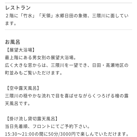
レストラン
２階に「竹水」「天領」水郷日田の象徴、三隈川に面してい
ます。
お風呂
【展望大浴場】

最上階にある男女別の展望大浴場。

広く大きな窓からは、三隈川を一望でき、日田・高瀬地区の
町並みもご覧いただけます。

【空中露天風呂】

三隈川の穏やかな流れで目を喜ばせながらくつろげる檜の露
天風呂です。

【掛け流し貸切露天風呂】

当日先着順、フロントにてご予約下さい。

15:30～21:00の間に50分/3000円で楽しんでいただけます。