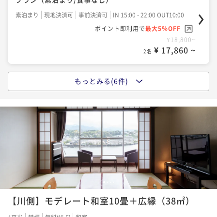
ポイント即利用で
最大5％OFF
素泊まり
現地決済可
事前決済可
IN 15:00 - 22:00 OUT10:00
¥35,620~
ポイント即利用で
最大5％OFF
¥ 33,839 ~
2名
¥18,800~
¥ 17,860 ~
2名
国産牛ミニステーキ等『特選会席』 グレードアッププ
ラン（2食付）
もっとみる(6件)
夕食はご自由に！日田グルメを楽しむ！朝食付プラン
二食付き
現地決済可
事前決済可
IN 15:00 - 19:00 OUT10:00
（朝食付）
ポイント即利用で
最大5％OFF
朝食付き
現地決済可
事前決済可
IN 15:00 - 22:00 OUT10:00
¥35,620~
ポイント即利用で
最大5％OFF
¥ 33,839 ~
2名
¥22,320~
¥ 21,204 ~
2名
【早期割28】28日前のご予約でお得に！『特選会席』
プラン（2食付）
国産牛ミニステーキなど『基本会席』 スタンダードプ
1
2
3
4
二食付き
現地決済可
事前決済可
IN 15:00 - 19:00 OUT10:00
ラン（2食付）
【川側】モデレート和室10畳＋広縁（38㎡）
ポイント即利用で
最大5％OFF
二食付き
現地決済可
事前決済可
IN 15:00 - 19:00 OUT10:00
¥36,620~