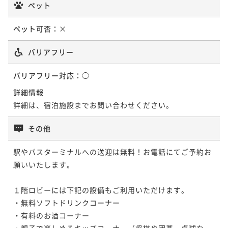
日田名物鰻のせいろ蒸しなど『極上会席』プラン（2食
ペット
付）
ペット可否：
×
二食付き
現地決済可
事前決済可
IN 15:00 - 19:00 OUT10:00
ポイント即利用で
最大5％OFF
バリアフリー
¥40,920~
¥ 38,874 ~
2名
バリアフリー対応：
◯
詳細情報
詳細は、宿泊施設までお問い合わせください。
その他
駅やバスターミナルへの送迎は無料！お電話にてご予約お
願いいたします。

１階ロビーには下記の設備もご利用いただけます。

・無料ソフトドリンクコーナー

・有料のお酒コーナー

・親子で楽しめるキッズコーナー（将棋や囲碁、卓球な