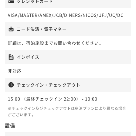
クレジットカード
VISA/MASTER/AMEX/JCB/DINERS/NICOS/UFJ/UC/DC
国産牛ミニステーキ等『特選会席』 グレードアッププ
ラン（2食付）
コード決済・電子マネー
二食付き
現地決済可
事前決済可
IN 15:00 - 19:00 OUT10:00
ポイント即利用で
最大5％OFF
詳細は、宿泊施設までお問い合わせください。
¥37,620~
¥ 35,739 ~
2名
インボイス
非対応
【早期割28】28日前のご予約でお得に！『特選会席』
プラン（2食付）
チェックイン・チェックアウト
二食付き
現地決済可
事前決済可
IN 15:00 - 19:00 OUT10:00
15:00
（最終チェックイン 22:00）
- 10:00
ポイント即利用で
最大5％OFF
※チェックイン及びチェックアウトは宿泊プランにより異なる場合
¥38,620~
がございます。
¥ 36,689 ~
2名
設備