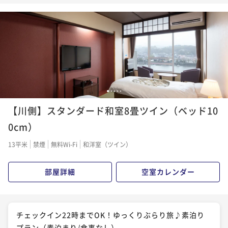
（朝食付）
二食付き
現地決済可
事前決済可
IN 15:00 - 19:00 OUT10:00
朝食付き
現地決済可
事前決済可
IN 15:00 - 22:00 OUT10:00
ポイント即利用で
最大5％OFF
ポイント即利用で
最大5％OFF
¥35,620~
¥21,320~
¥ 33,839 ~
2名
¥ 20,254 ~
2名
日田名物鰻のせいろ蒸しなど『極上会席』プラン（2食
国産牛ミニステーキなど『基本会席』 スタンダードプ
1
2
3
4
5
付）
ラン（2食付）
【川側】スタンダード和室8畳ツイン（ベッド10
二食付き
現地決済可
事前決済可
IN 15:00 - 19:00 OUT10:00
二食付き
現地決済可
事前決済可
IN 15:00 - 19:00 OUT10:00
0cm）
ポイント即利用で
最大5％OFF
ポイント即利用で
最大5％OFF
¥37,920~
13平米
禁煙
無料Wi-Fi
和洋室（ツイン）
¥32,320~
¥ 36,024 ~
2名
¥ 30,704 ~
2名
部屋詳細
空室カレンダー
【家族旅行応援】小学生以下半額！お子様連れでも安
心！プチ特典付『特選会席』ファミリープラン（2食
チェックイン22時までOK！ゆっくりぶらり旅♪素泊り
付）
二食付き
現地決済可
事前決済可
IN 15:00 - 19:00 OUT10:00
プラン（素泊まり/食事なし）