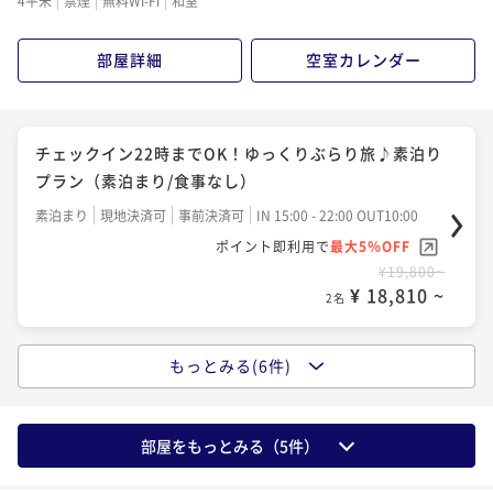
4平米
禁煙
無料Wi-Fi
和室
ポイント即利用で
最大5％OFF
¥ 34,789 ~
2名
¥33,320~
部屋詳細
空室カレンダー
¥ 31,654 ~
2名
日田名物鰻のせいろ蒸しなど『極上会席』プラン（2食
付）
【家族旅行応援】小学生以下半額！お子様連れでも安
チェックイン22時までOK！ゆっくりぶらり旅♪素泊り
二食付き
現地決済可
事前決済可
IN 15:00 - 19:00 OUT10:00
心！プチ特典付『特選会席』ファミリープラン（2食
プラン（素泊まり/食事なし）
ポイント即利用で
最大5％OFF
付）
二食付き
現地決済可
事前決済可
IN 15:00 - 19:00 OUT10:00
素泊まり
現地決済可
事前決済可
IN 15:00 - 22:00 OUT10:00
¥38,920~
ポイント即利用で
最大5％OFF
¥ 36,974 ~
ポイント即利用で
最大5％OFF
2名
¥36,620~
¥19,800~
¥ 34,789 ~
2名
¥ 18,810 ~
2名
もっとみる(6件)
国産牛ミニステーキ等『特選会席』 グレードアッププ
夕食はご自由に！日田グルメを楽しむ！朝食付プラン
ラン（2食付）
（朝食付）
二食付き
現地決済可
事前決済可
IN 15:00 - 19:00 OUT10:00
朝食付き
現地決済可
事前決済可
IN 15:00 - 22:00 OUT10:00
部屋をもっとみる（
5
件）
ポイント即利用で
最大5％OFF
ポイント即利用で
最大5％OFF
¥36,620~