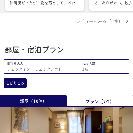
は清潔だったが、物を落として、ベッド
で、ありがたい。脱衣
を動かした時に、いつのかわからない、
ポンジタオルが欲しい
塵があった。 朝食は、ボリュームも味
が不安定に感じた。基
レビューをみる（6件）
よかったが、ご飯をおかわりした時に、
た。
友人と二人で、おかわりを頼んだら、ど
っちか分からなくなったが、すぐに変え
ようとしなかった。 後から、変えまし
部屋・宿泊プラン
ょうかと言ってきたが、対応が遅いと思
う。
利用人数
日程を入力
2
名
チェックイン
−
チェックアウト
しぼりこみ
部屋
（
10
）
プラン
（
7
）
件
件