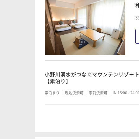
【早割】小野川湧水がつなぐマウンテン
3
OFF｜夕朝食付
二食付き
現地決済可
事前決済可
IN 15:00 - 19:
小野川湧水がつなぐマウンテンリゾー
【夕朝食付】
小野川湧水がつなぐマウンテンリゾー
【素泊り】
二食付き
現地決済可
事前決済可
IN 15:00 - 19:
素泊まり
現地決済可
事前決済可
IN 15:00 - 24:
《夏休み》【お子様花火プレゼント】
完備！高原リゾート涼夏満喫｜夕朝食
小野川湧水がつなぐマウンテンリゾー
【朝食付（夕食なし）】
二食付き
現地決済可
事前決済可
IN 15:00 - 19:
朝食付き
現地決済可
事前決済可
IN 15:00 - 24: