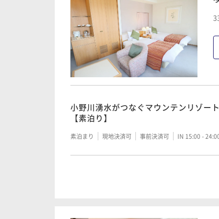
【早割】小野川湧水がつなぐマウンテン
3
OFF｜夕朝食付
二食付き
現地決済可
事前決済可
IN 15:00 - 19:
小野川湧水がつなぐマウンテンリゾー
【夕朝食付】
小野川湧水がつなぐマウンテンリゾー
【素泊り】
二食付き
現地決済可
事前決済可
IN 15:00 - 19:
素泊まり
現地決済可
事前決済可
IN 15:00 - 24:
《夏休み》【お子様花火プレゼント】
完備！高原リゾート涼夏満喫｜夕朝食
小野川湧水がつなぐマウンテンリゾー
【朝食付（夕食なし）】
二食付き
現地決済可
事前決済可
IN 15:00 - 19:
朝食付き
現地決済可
事前決済可
IN 15:00 - 24: