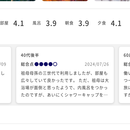
4.1
3.9
3.9
4.1
部屋
風呂
朝食
夕食
40代後半
6
/09
総合点
2024/07/26
総
をし
祖母母孫の三世代で利用しましたが、部屋も
働
し
広々していて良かったです。 ただ、祖母は大
つ
浴場が面倒と思ったようで、内風呂をつかっ
旅
たのですが、あいにくシャワーキャップを忘
す
れ、室内アメニティにもなかったので、困っ
い
たようでした。