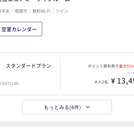
リゾート 早期30＊5%
3平米
喫煙可
無料Wi-Fi
ツイン
ポイント即利用で
最大5％
¥2
¥ 20,4
大人2名
空室カレンダー
00 OUT11:00
ト スタンダードプラン
ポイント即利用で
最大5％
¥2
ト スタンダードプラン
ポイント即利用で
¥ 21,0
最大5％
大人2名
00 OUT11:00
¥1
¥ 13,4
大人2名
00 OUT11:00
裏磐梯唯一屋内外プール
ポイント即利用で
最大5％
和洋ブッフェ付
¥2
もっとみる(4件)
ト スタンダードプラン
ポイント即利用で
¥ 21,4
最大5％
大人2名
00 OUT11:00
¥1
¥ 15,3
大人2名
00 OUT11:00