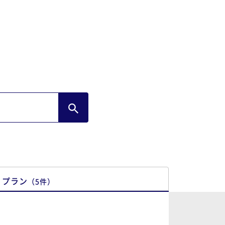
プラン
（
5
件
）