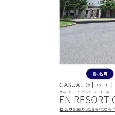
宿の説明
リゾート
えん りぞーと ぐらんでこ ほてる
EN RESORT G
福島県耶麻郡北塩原村桧原荒砂