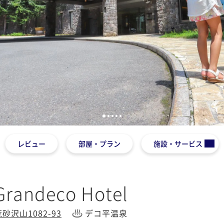
1
2
3
4
5
レビュー
部屋・プラン
施設・サービス
randeco Hotel
沢山1082-93
デコ平温泉