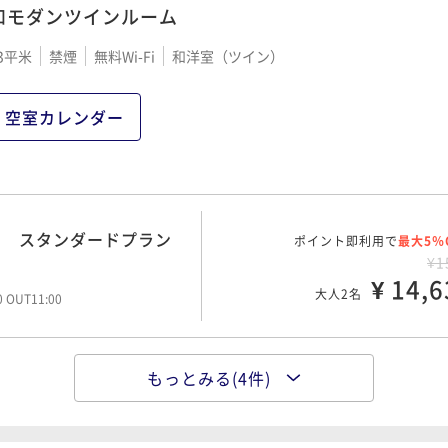
和モダンツインルーム
リゾート 早期30＊5%
3平米
禁煙
無料Wi-Fi
和洋室（ツイン）
ポイント即利用で
最大5％
¥2
¥ 20,4
大人2名
空室カレンダー
00 OUT11:00
ト スタンダードプラン
ポイント即利用で
最大5％
¥2
ト スタンダードプラン
ポイント即利用で
¥ 21,0
最大5％
大人2名
00 OUT11:00
¥1
¥ 14,6
大人2名
00 OUT11:00
裏磐梯唯一屋内外プール
ポイント即利用で
最大5％
和洋ブッフェ付
¥2
もっとみる(4件)
ト スタンダードプラン
ポイント即利用で
¥ 21,4
最大5％
大人2名
00 OUT11:00
¥1
¥ 16,5
大人2名
00 OUT11:00