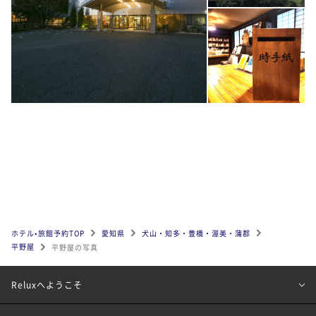
ホテル•旅館予約TOP
愛知県
犬山・知多・豊橋・渥美・蒲郡
平野屋
平野屋の写真
Reluxへようこそ