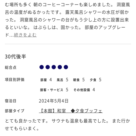
む場所も多く 朝のコーヒーコーナーも楽しめました。 洞窟風
呂の温度がぬるかったです。 露天風呂シャワーの水圧が弱か
った。 洞窟風呂のシャワーの台がもう少し上の方に設置出来
るといいな。 はぶらしは、固かった。 部屋のアップグレー
ド...
続きをよむ
30代後半
総合点
4
5
5
5
項目別評価
部屋
風呂
朝食
夕食
5
4
接客・サービス
その他設備
2024年5月4日
宿泊日
【本館】和室 ◆夕食ブッフェ
部屋タイプ
とても良かったです。 サウナも温泉も最高でした。 また行か
せてもらいまく。