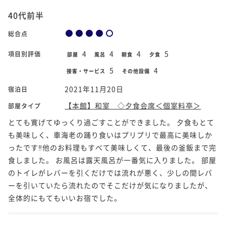
40代前半
総合点
4
4
4
5
項目別評価
部屋
風呂
朝食
夕食
5
4
接客・サービス
その他設備
2021年11月20日
宿泊日
【本館】和室 ◇夕食会席＜個室料亭＞
部屋タイプ
とても寛げてゆっくり過ごすことができました。 夕食もとて
も美味しく、車海老の踊り食いはプリプリで最高に美味しか
ったです‼他のお料理もすべて美味しくて、最後の釜飯まで完
食しました。 お風呂は露天風呂が一番気に入りました。 部屋
のトイレがレバーを引くだけでは流れが悪く、少しの間レバ
ーを引いていたら流れたのでそこだけが気になりましたが、
全体的にもてもいいお宿でした。