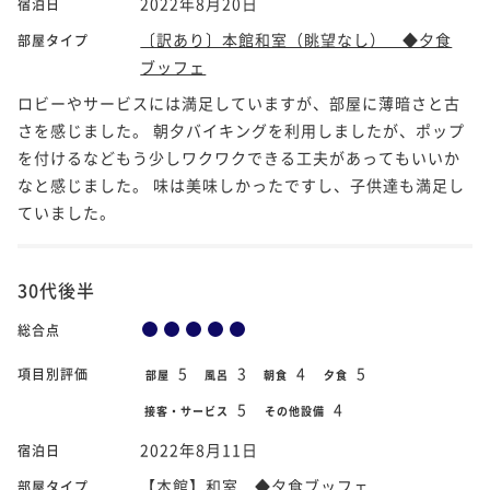
2022年8月20日
宿泊日
〔訳あり〕本館和室（眺望なし） ◆夕食
部屋タイプ
ブッフェ
ロビーやサービスには満足していますが、部屋に薄暗さと古
さを感じました。 朝夕バイキングを利用しましたが、ポップ
を付けるなどもう少しワクワクできる工夫があってもいいか
なと感じました。 味は美味しかったですし、子供達も満足し
ていました。
30代後半
総合点
5
3
4
5
項目別評価
部屋
風呂
朝食
夕食
5
4
接客・サービス
その他設備
2022年8月11日
宿泊日
【本館】和室 ◆夕食ブッフェ
部屋タイプ