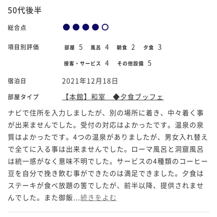
50代後半
総合点
5
4
2
3
項目別評価
部屋
風呂
朝食
夕食
4
5
接客・サービス
その他設備
2021年12月18日
宿泊日
【本館】和室 ◆夕食ブッフェ
部屋タイプ
ナビで住所を入力しましたが、別の場所に着き、中々着く事
が出来ませんでした。受付の対応はよかったです。温泉の泉
質はよかったです。4つの温泉がありましたが、男女入れ替え
で全てに入る事は出来ませんでした。ローマ風呂と洞窟風呂
は統一感がなく意味不明でした。サービスの4種類のコーヒー
豆を自分で挽き飲む事ができたのは満足できました。夕食は
ステーキが食べ放題の筈でしたが、前半以降、提供されませ
んでした。また御飯...
続きをよむ