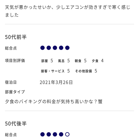
天気が悪かったせいか、少しエアコンが効きすぎで寒く感じ
ました
50代前半
総合点
5
5
5
4
項目別評価
部屋
風呂
朝食
夕食
5
5
接客・サービス
その他設備
2021年3月26日
宿泊日
部屋タイプ
夕食のバイキングの料金が気持ち高いかな？蟹
50代後半
総合点