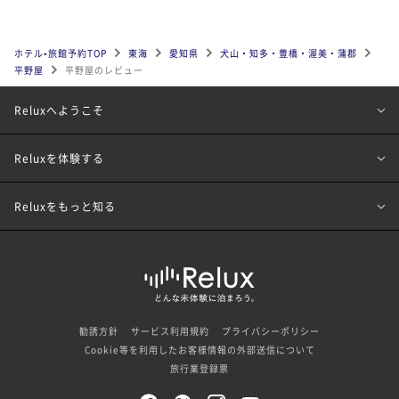
ホテル•旅館予約TOP
東海
愛知県
犬山・知多・豊橋・渥美・蒲郡
平野屋
平野屋のレビュー
Reluxへようこそ
Reluxを体験する
Reluxをもっと知る
勧誘方針
サービス利用規約
プライバシーポリシー
Cookie等を利用したお客様情報の外部送信について
旅行業登録票