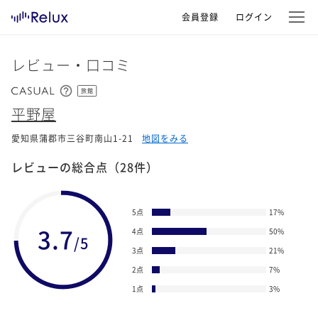
会員登録
ログイン
レビュー・口コミ
旅館
平野屋
愛知県蒲郡市三谷町南山1-21
地図をみる
レビューの総合点
（28件）
5点
17
%
3.7
4点
50
%
/5
3点
21
%
2点
7
%
1点
3
%