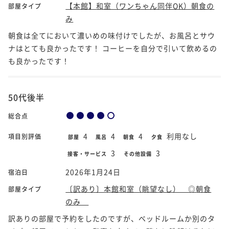
【本館】和室（ワンちゃん同伴OK）朝食の
部屋タイプ
み
朝食は全てにおいて濃いめの味付けでしたが、お風呂とサウ
ナはとても良かったです！ コーヒーを自分で引いて飲めるの
も良かったです！
50代後半
総合点
4
4
4
利用なし
項目別評価
部屋
風呂
朝食
夕食
3
3
接客・サービス
その他設備
2026年1月24日
宿泊日
〔訳あり〕本館和室（眺望なし） ◎朝食
部屋タイプ
のみ
訳ありの部屋で予約をしたのですが、ベッドルームか別のタ