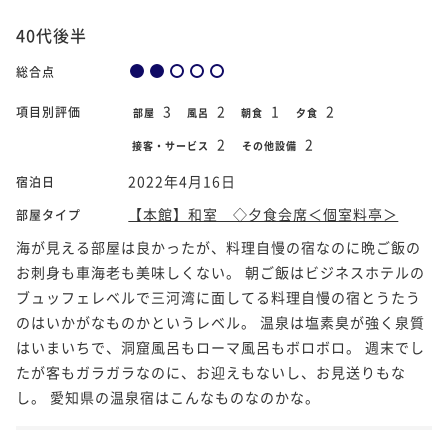
40代後半
総合点
3
2
1
2
項目別評価
部屋
風呂
朝食
夕食
2
2
接客・サービス
その他設備
2022年4月16日
宿泊日
【本館】和室 ◇夕食会席＜個室料亭＞
部屋タイプ
海が見える部屋は良かったが、料理自慢の宿なのに晩ご飯の
お刺身も車海老も美味しくない。 朝ご飯はビジネスホテルの
ブュッフェレベルで三河湾に面してる料理自慢の宿とうたう
のはいかがなものかというレベル。 温泉は塩素臭が強く泉質
はいまいちで、洞窟風呂もローマ風呂もボロボロ。 週末でし
たが客もガラガラなのに、お迎えもないし、お見送りもな
し。 愛知県の温泉宿はこんなものなのかな。