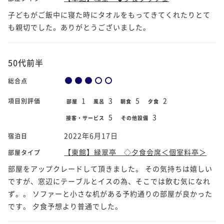
子どもがご飯中に寝た時にタオルをもってきてくれたりとて
も親切でした。ありがとうございました。
50代前半
総合点
1
3
5
2
項目別評価
部屋
風呂
朝食
夕食
5
3
接客・サービス
その他設備
2022年6月17日
宿泊日
【東館】緑翠亭 ◇夕食会席＜個室料亭＞
部屋タイプ
部屋をアップクレードして頂きました。 その気持ちは嬉しい
ですが、窓辺にテーブルとイスの為、そこでは飲む気になれ
ず。。 ソファーと小さな机がある予約通りの部屋が良かった
です。 夕食予想より普通でした。