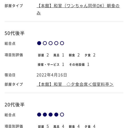
【本館】和室（ワンちゃん同伴OK）朝食の
部屋タイプ
み
50代後半
総合点
2
1
2
2
項目別評価
部屋
風呂
朝食
夕食
1
1
接客・サービス
その他設備
2022年4月16日
宿泊日
【本館】和室 ◇夕食会席＜個室料亭＞
部屋タイプ
20代後半
総合点
5
4
4
4
項目別評価
部屋
風呂
朝食
夕食