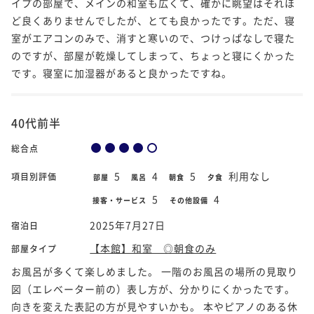
イプの部屋で、メインの和室も広くて、確かに眺望はそれほ
ど良くありませんでしたが、とても良かったです。ただ、寝
室がエアコンのみで、消すと寒いので、つけっぱなしで寝た
のですが、部屋が乾燥してしまって、ちょっと寝にくかった
です。寝室に加湿器があると良かったですね。
40代前半
総合点
5
4
5
利用なし
項目別評価
部屋
風呂
朝食
夕食
5
4
接客・サービス
その他設備
2025年7月27日
宿泊日
【本館】和室 ◎朝食のみ
部屋タイプ
お風呂が多くて楽しめました。 一階のお風呂の場所の見取り
図（エレベーター前の）表し方が、分かりにくかったです。
向きを変えた表記の方が見やすいかも。 本やピアノのある休