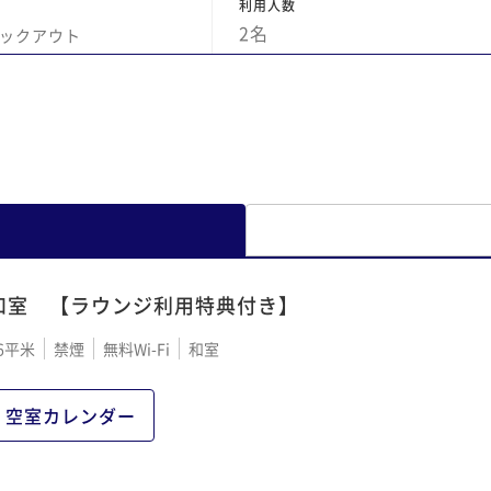
利用人数
2
名
ックアウト
和室 【ラウンジ利用特典付き】
6平米
禁煙
無料Wi-Fi
和室
空室カレンダー