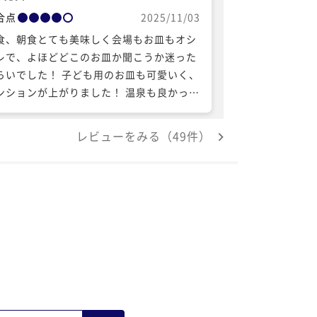
合点
2025/11/03
食、朝食とても美味しく会場もお皿もオシ
レで、よほどどこのお皿か聞こうか迷った
らいでした！ 子ども用のお皿も可愛いく、
ンションが上がりました！ 温泉も良かった
す！ また家族で来たいと思います！！
レビューをみる（49件）