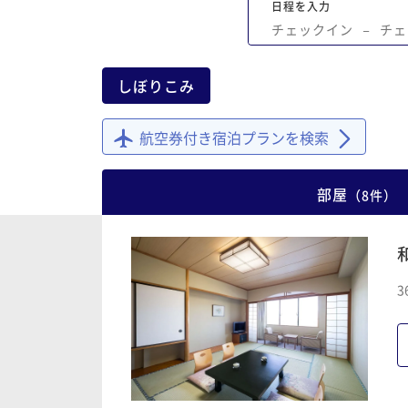
日程を入力
チェックイン
−
チェ
しぼりこみ
航空券付き宿泊プランを検索
部屋
（
8
件
）
3