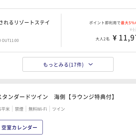
されるリゾートステイ＜
ポイント即利用で
最大5％
¥1
されるリゾートステイ
ポイント即利用で
¥ 17,1
最大5％
大人2名
00 OUT11:00
¥1
¥ 11,9
大人2名
00 OUT11:00
で癒されるリゾートステ
ポイント即利用で
最大5％
¥1
もっとみる(17件)
で癒されるリゾートステ
ポイント即利用で
¥ 18,4
最大5％
大人2名
00 OUT11:00
¥1
¥ 13,3
大人2名
00 OUT11:00
スタンダードツイン 海側【ラウンジ特典付】
たで湯ったり2連泊プラン
ポイント即利用で
最大5％
¥2
府湾の雄大な景色で癒され
6平米
禁煙
無料Wi-Fi
ツイン
ポイント即利用で
¥ 21,1
最大5％
大人2名
食付＞
00 OUT11:00
¥1
¥ 17,0
大人2名
空室カレンダー