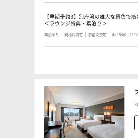
【早期予約3】別府湾の雄大な景色で癒
＜ラウンジ特典・素泊り＞
素泊まり
現地決済可
事前決済可
IN 15:00 - 23:
【スタンダード】別府湾の雄大な景色
イ ＜ラウンジ特典・素泊り＞
素泊まり
現地決済可
事前決済可
IN 15:00 - 23:
【早期割30】早期予約でお得に！ 別
3
るリゾートステイ＜ラウンジ特典・朝
朝食付き
事前決済可
IN 15:00 - 22:00 OUT11:00