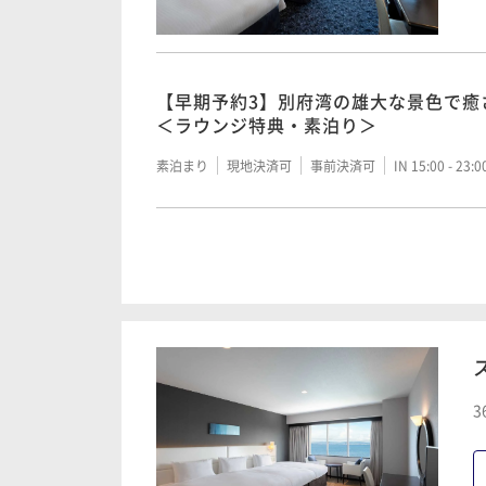
【小学生限定特典付】湯のまちを代表
ぷ地獄めぐり」共通観覧券-1泊朝食付-
【早期予約3】別府湾の雄大な景色で癒
朝食付・ラウンジ特典付＞
朝食付き
現地決済可
事前決済可
IN 15:00 - 22:
【早期予約3】別府湾の雄大な景色で癒
＜ラウンジ特典・素泊り＞
朝食付き
現地決済可
事前決済可
IN 15:00 - 23:
素泊まり
現地決済可
事前決済可
IN 15:00 - 23:
【早期割30】早期予約でお得に！リゾ
ルインクルーシブ＜ラウンジ特典・夕朝
【スタンダード】別府湾の雄大な景色
イ ＜ラウンジ特典・朝食付＞
二食付き
事前決済可
IN 15:00 - 17:00 OUT11:00
【スタンダード】別府湾の雄大な景色
イ ＜ラウンジ特典・素泊り＞
朝食付き
現地決済可
事前決済可
IN 15:00 - 23:
素泊まり
現地決済可
事前決済可
IN 15:00 - 23:
【早期予約3】優雅なリゾートステイを
シブプラン ＜夕朝食付・ラウンジ特典
【早期割30・連泊】おんせん県おおい
＜素泊り・ラウンジ付＞
二食付き
現地決済可
事前決済可
IN 15:00 - 18:
【早期割30】早期予約でお得に！ 別
3
るリゾートステイ＜ラウンジ特典・朝
素泊まり
現地決済可
事前決済可
IN 15:00 - 23:
朝食付き
事前決済可
IN 15:00 - 22:00 OUT11:00
【スタンダード】優雅なリゾートステ