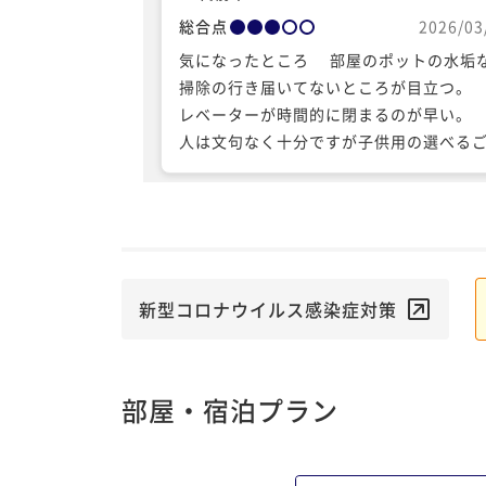
総合点
2026/03
気になったところ 部屋のポットの水垢
掃除の行き届いてないところが目立つ。
レベーターが時間的に閉まるのが早い。
人は文句なく十分ですが子供用の選べる
が少ない。 アイスクリームの自販機に
ーンが置いてないし何の案内もない。フ
トまで取りに行く必要あり。 それ以外はドリ
ンク等のサービスや食事自体も朝、夕と
美味しいものでしたし、家族で楽しく過
ことができました。ありがとうございま
新型コロナウイルス感染症対策
た。
部屋・宿泊プラン