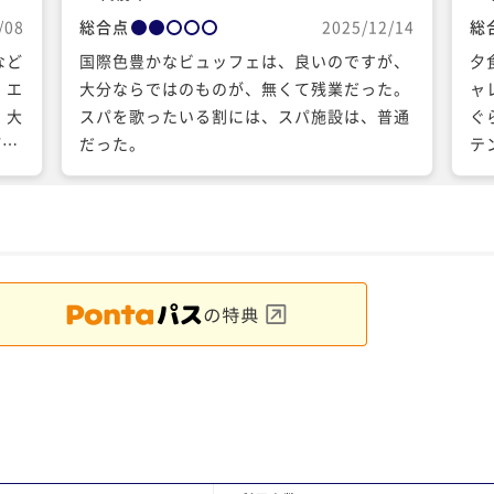
/08
総合点
2025/12/14
総
など
国際色豊かなビュッフェは、良いのですが、
夕
 エ
大分ならではのものが、無くて残業だった。
ャ
 大
スパを歌ったいる割には、スパ施設は、普通
ぐ
ご飯
だった。
テ
スプ
で
ロン
もに
ごす
し