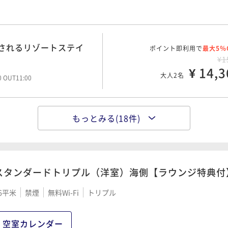
する観光スポット「べっ
ポイント即利用で
最大5％
¥2
されるリゾートステイ＜
ポイント即利用で
¥ 22,6
最大5％
大人2名
00 OUT11:00
¥1
されるリゾートステイ
ポイント即利用で
¥ 17,6
最大5％
大人2名
00 OUT11:00
¥1
¥ 14,3
大人2名
00 OUT11:00
ートステイを楽しむオー
ポイント即利用で
最大5％
食付 ＞
¥2
で癒されるリゾートステ
ポイント即利用で
¥ 26,0
最大5％
大人2名
¥2
もっとみる(18件)
で癒されるリゾートステ
ポイント即利用で
¥ 19,0
最大5％
大人2名
00 OUT11:00
¥1
¥ 15,9
大人2名
00 OUT11:00
楽しむオールインクルー
ポイント即利用で
最大5％
付＞
¥2
スタンダードトリプル（洋室）海側【ラウンジ特典付
たで湯ったり2連泊プラン
ポイント即利用で
¥ 26,6
最大5％
大人2名
00 OUT11:00
¥2
府湾の雄大な景色で癒され
6平米
禁煙
無料Wi-Fi
トリプル
ポイント即利用で
¥ 22,0
最大5％
大人2名
食付＞
00 OUT11:00
¥2
¥ 19,2
大人2名
空室カレンダー
イを楽しむオールインク
ポイント即利用で
最大5％