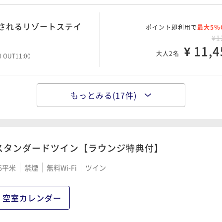
されるリゾートステイ
ポイント即利用で
最大5％
¥1
¥ 11,4
大人2名
00 OUT11:00
もっとみる(17件)
で癒されるリゾートステ
ポイント即利用で
最大5％
¥1
¥ 12,7
大人2名
00 OUT11:00
スタンダードツイン【ラウンジ特典付】
府湾の雄大な景色で癒され
6平米
禁煙
無料Wi-Fi
ツイン
ポイント即利用で
最大5％
食付＞
¥1
¥ 16,5
大人2名
空室カレンダー