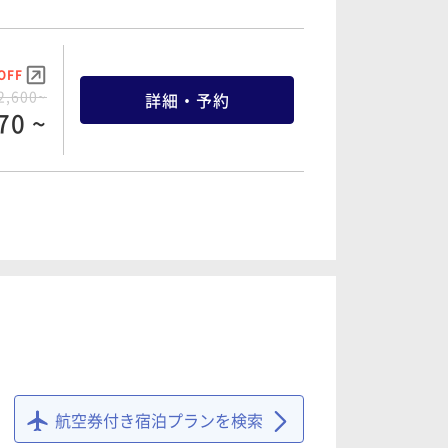
OFF
8,060~
詳細・予約
57 ~
OFF
2,600~
詳細・予約
70 ~
OFF
9,400~
詳細・予約
30 ~
OFF
4,000~
詳細・予約
00 ~
OFF
2,244~
詳細・予約
31 ~
OFF
7,900~
詳細・予約
05 ~
航空券付き宿泊プランを検索