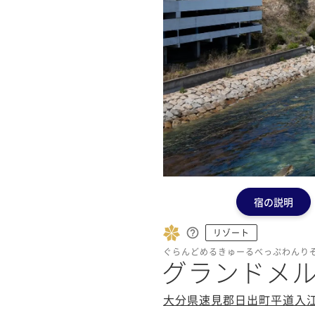
宿の説明
リゾート
ぐらんどめるきゅーるべっぷわんり
グランドメ
大分県速見郡日出町平道入江1