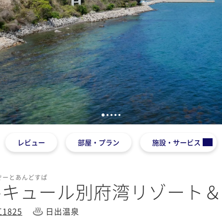
1
2
3
4
5
レビュー
部屋・プラン
施設・サービス
ぞーとあんどすぱ
ルキュール別府湾リゾート＆
825
日出温泉