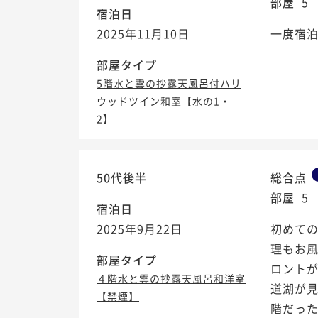
部屋
5
宿泊日
2025年11月10日
一度宿
部屋タイプ
5階水と雲の抄露天風呂付ハリ
ウッドツイン和室【水の1・
2】
50代後半
総合点
部屋
5
宿泊日
2025年9月22日
初めて
理もお
部屋タイプ
ロント
４階水と雲の抄露天風呂和洋室
道湖が
【禁煙】
階だった