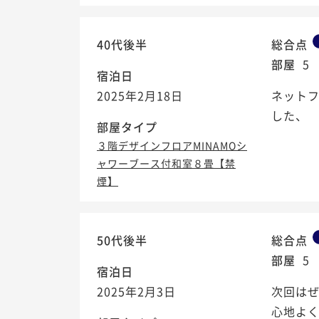
40代後半
総合点
部屋
5
宿泊日
2025年2月18日
ネット
した、
部屋タイプ
３階デザインフロアMINAMOシ
ャワーブース付和室８畳【禁
煙】
50代後半
総合点
部屋
5
宿泊日
2025年2月3日
次回は
心地よ