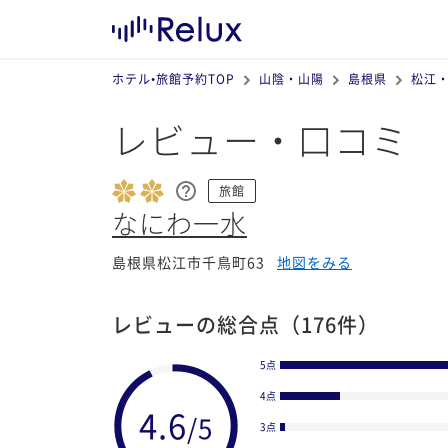
ホテル•旅館予約TOP
山陰・山陽
島根県
松江
レビュー・口コミ
旅館
なにわ一水
島根県松江市千鳥町63
地図をみる
レビューの総合点
（176件）
5点
4点
3点