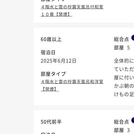
４階水と雲の抄露天風呂付和室
１０畳【禁煙】
60歳以上
総合点
部屋
5
宿泊日
2025年6月12日
全体的に
ていた
部屋タイプ
屋に付
４階水と雲の抄露天風呂和洋室
かぶ朝
【禁煙】
けもの足り
50代前半
総合点
部屋
3