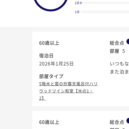
2点
1点
60歳以上
総合点
部屋
5
宿泊日
2026年1月25日
いつも
また泊
部屋タイプ
5階水と雲の抄露天風呂付ハリ
ウッドツイン和室【水の1・
2】
4.6
/5
60歳以上
総合点