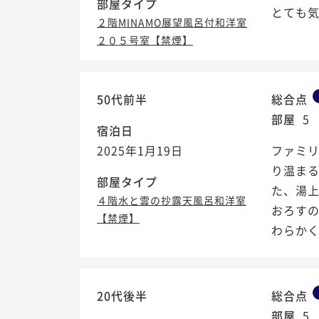
部屋タイプ
とても
２階MINAMO展望風呂付和洋室
２０５号室【禁煙】
50代前半
総合点
部屋
5
宿泊日
2025年1月19日
ファミ
り温ま
部屋タイプ
た、湯
４階水と雲の抄露天風呂和洋室
おろす
【禁煙】
わらかく美
20代後半
総合点
部屋
5