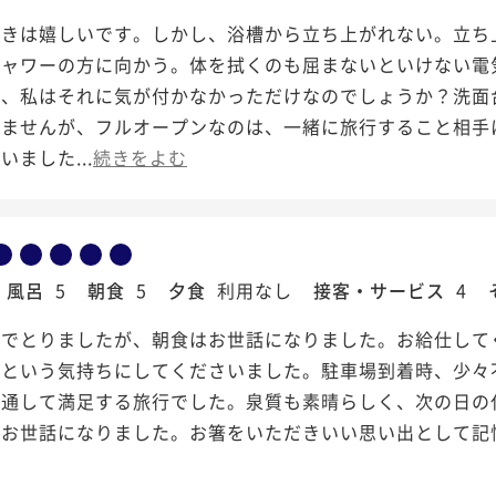
付きは嬉しいです。しかし、浴槽から立ち上がれない。立ち
シャワーの方に向かう。体を拭くのも屈まないといけない電
に、私はそれに気が付かなかっただけなのでしょうか？洗面
れませんが、フルオープンなのは、一緒に旅行すること相手
いました...
続きをよむ
風呂
5
朝食
5
夕食
利用なし
接客・サービス
4
外でとりましたが、朝食はお世話になりました。お給仕して
いという気持ちにしてくださいました。駐車場到着時、少々
体通して満足する旅行でした。泉質も素晴らしく、次の日の
でお世話になりました。お箸をいただきいい思い出として記
。