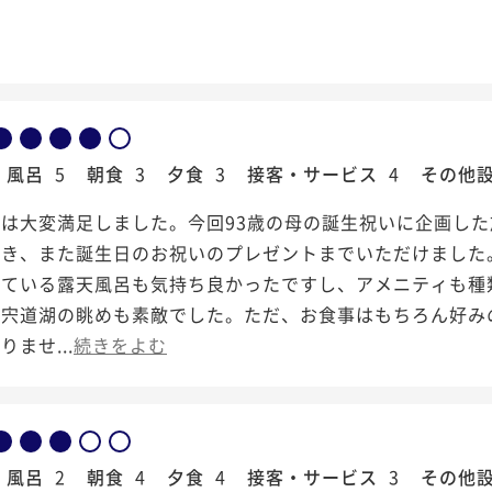
風呂
5
朝食
3
夕食
3
接客・サービス
4
その他
は大変満足しました。今回93歳の母の誕生祝いに企画し
だき、また誕生日のお祝いのプレゼントまでいただけました
いている露天風呂も気持ち良かったですし、アメニティも種
の宍道湖の眺めも素敵でした。ただ、お食事はもちろん好み
ませ...
続きをよむ
風呂
2
朝食
4
夕食
4
接客・サービス
3
その他