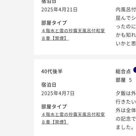
宿泊日
2025年4月21日
内風呂
屈んで
部屋タイプ
ったの
４階水と雲の抄露天風呂付和室
かも知
８畳【禁煙】
いかと思
40代後半
総合点
部屋
5
宿泊日
2025年4月7日
夕飯は
行きた
部屋タイプ
外は全
４階水と雲の抄露天風呂付和室
の記念
８畳【禁煙】
ました