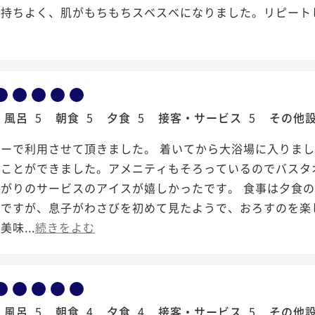
気持ちよく、肌がもちもちスベスベになりました。リピート
風呂
5
朝食
5
夕食
5
接客・サービス
5
その他
リーで利用させて頂きました。 着いてから大浴場に入りま
ることができました。アメニティもそろっているのでバスタ
上がりのサービスのアイスが嬉しかったです。 食事は夕食
のですが、息子がわさびを初めて見たようで、おろすのを楽
味...
続きをよむ
風呂
5
朝食
4
夕食
4
接客・サービス
5
その他