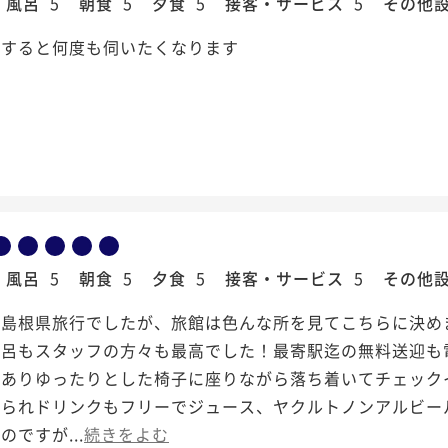
風呂
5
朝食
5
夕食
5
接客・サービス
5
その他
泊すると何度も伺いたくなります
風呂
5
朝食
5
夕食
5
接客・サービス
5
その他
の島根県旅行でしたが、旅館は色んな所を見てこちらに決め
風呂もスタッフの方々も最高でした！最寄駅迄の無料送迎も
がありゆったりとした椅子に座りながら落ち着いてチェック
見られドリンクもフリーでジュース、ヤクルトノンアルビー
のですが...
続きをよむ