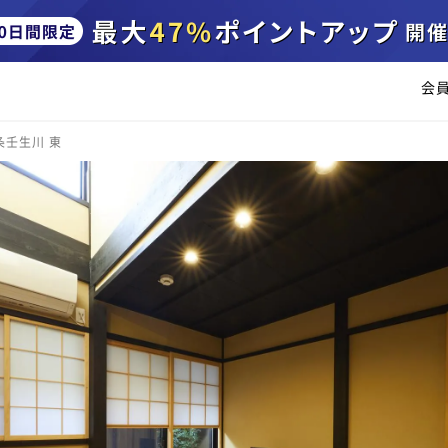
会
条壬生川 東