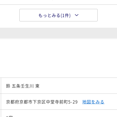
もっとみる(1件)
ポイント即利用で
最大7％
ルSTAY！1日1組限定
¥3
¥ 31,6
大人2名
00 OUT10:00
鈴 五条壬生川 東
京都府京都市下京区中堂寺前町5-29
地図をみる