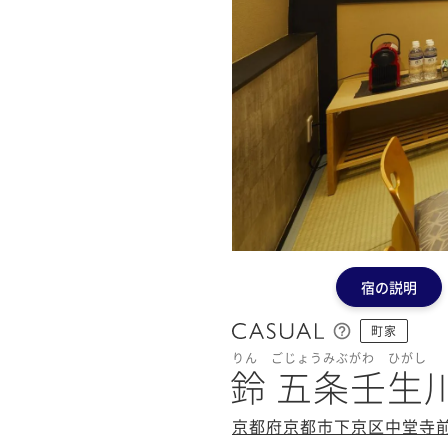
宿の説明
町家
りん ごじょうみぶがわ ひがし
鈴 五条壬生川
京都府京都市下京区中堂寺前町