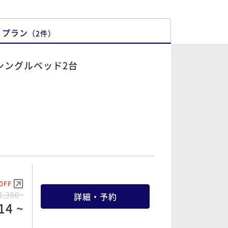
プラン
（
2
件
）
シングルベッド2台
OFF
1,380~
詳細・予約
14 ~