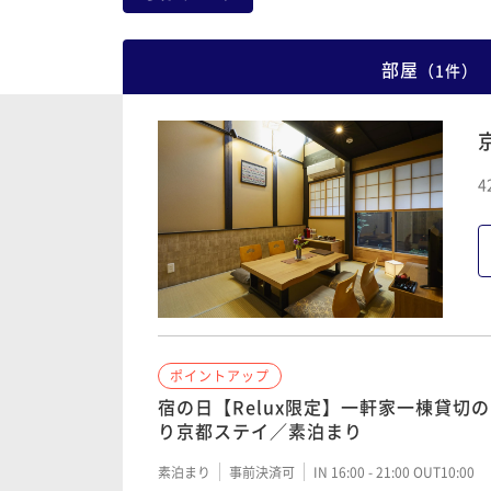
部屋
（
1
件
）
4
ポイントアップ
宿の日【Relux限定】一軒家一棟貸切
り京都ステイ／素泊まり
素泊まり
事前決済可
IN 16:00 - 21:00 OUT10:00