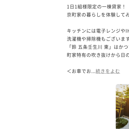
1日1組様限定の一棟貸家！

京町家の暮らしを体験してみ
キッチンには電子レンジやI
洗濯機や掃除機もございます
「鈴 五条壬生川 東」はか
町家特有の吹き抜けから日の
＜お車でお...
続きをよむ