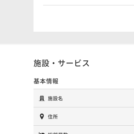
ポイントアップ
【素泊まり】スタンダードプランでシンプ
で一棟貸切り町家♪
素泊まり
現地決済可
事前決済可
IN 16:00 - 21:
施設・サービス
基本情報
施設名
住所