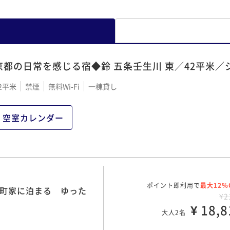
京都の日常を感じる宿◆鈴 五条壬生川 東／42平米／
2平米
禁煙
無料Wi-Fi
一棟貸し
空室カレンダー
ポイント即利用で
最大12％
の町家に泊まる ゆった
¥2
¥ 18,8
大人2名