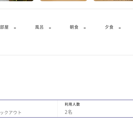
-
-
-
-
部屋
風呂
朝食
夕食
利用人数
2
名
ックアウト