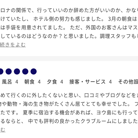
コロナの関係で、行っていいのか辞めた方がいいのか、かな
けていたし、 ホテル側の努力も感じました。 3月の朝食
回は手袋を用意されてました。 ただ、外国のお客さんはマ
逃しているのはどうなのか？と思いました。調理スタッフも
続きをよむ
風呂
4
朝食
4
夕食
4
接客・サービス
4
その他
初めて行くのに外したくないと思い、口コミやブログなどを
物や動物・海の生き物がたくさん居てとても幸せでした。 
たです。 夏季に宿泊する機会があれば、ヨウ島にも行って
るならと、 中でも評判の良かったクラブルームにしました。
よむ