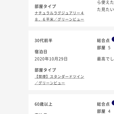
ら使えた
部屋タイプ
た見た
ナチュラルラグジュアリー４
８．６平米／グリーンビュー
30代前半
総合点
部屋
5
宿泊日
2020年10月29日
最高でし
部屋タイプ
【禁煙】スタンダードツイン
／グリーンビュー
60歳以上
総合点
部屋
4