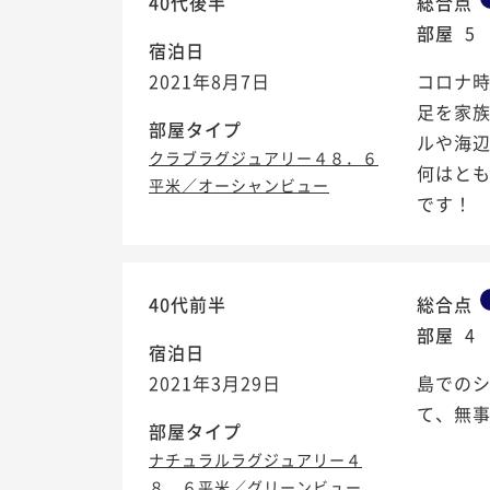
40代後半
総合点
部屋
5
宿泊日
2021年8月7日
コロナ
足を家
部屋タイプ
ルや海
クラブラグジュアリー４８．６
何はと
平米／オーシャンビュー
です！
40代前半
総合点
部屋
4
宿泊日
2021年3月29日
島での
て、無事
部屋タイプ
ナチュラルラグジュアリー４
８．６平米／グリーンビュー