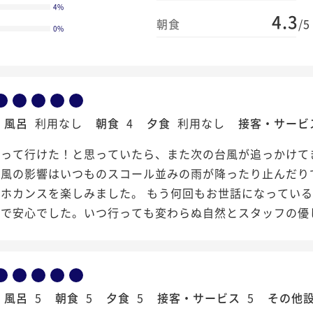
4
%
4.3
朝食
/5
0
%
風呂
利用なし
朝食
4
夕食
利用なし
接客・サービ
去って行けた！と思っていたら、また次の台風が追っかけて
台風の影響はいつものスコール並みの雨が降ったり止んだり
とホカンスを楽しみました。 もう何回もお世話になってい
ので安心でした。いつ行っても変わらぬ自然とスタッフの優
風呂
5
朝食
5
夕食
5
接客・サービス
5
その他