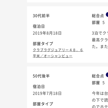
30代前半
総合点
部屋
5
宿泊日
2019年8月18日
3泊で
最高ク
部屋タイプ
た。ま
クラブラグジュアリー４８．６
平米／オーシャンビュー
50代後半
総合点
部屋
5
宿泊日
2019年7月18日
今年は
の下で
部屋タイプ
のでホ