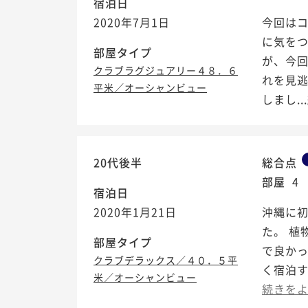
宿泊日
2020年7月1日
今回は
に気をつ
部屋タイプ
が、今
クラブラグジュアリー４８．６
れを見
平米／オーシャンビュー
しまし...
20代後半
総合点
部屋
4
宿泊日
2020年1月21日
沖縄に
た。 植
部屋タイプ
で良かっ
クラブデラックス／４０．５平
く宿泊す
米／オーシャンビュー
続きを