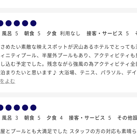
風呂
5
朝食
5
夕食
利用なし
接客・サービス
5
さめたい素敵な映えスポットが沢山あるホテルでとっても満足
フィニティプール、半屋外プールもあり、アクティビティも
し込む予定でした。残念ながら強風の為アクティビティ全部中
泊まりたいと思います♪ 大浴場、テニス、パラソル、デ
をよむ
風呂
3
朝食
5
夕食
4
接客・サービス
5
その他
屋とプールとも大満足でした スタッフの方の対応も素晴ら