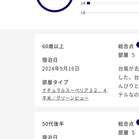
2点
1点
60歳以上
総合点
部屋
5
宿泊日
2024年9月16日
台風が
した。
部屋タイプ
んびり
ナチュラルスーペリア３２．４
テルな
平米／グリーンビュー
4.6
/5
50代後半
総合点
部屋
5
宿泊日