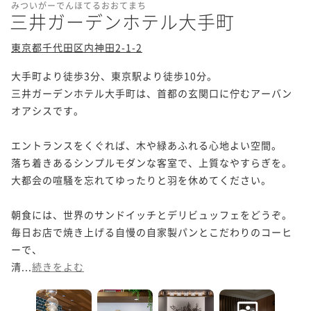
みついがーでんほてるおおてまち
三井ガーデンホテル大手町
東京都千代田区内神田2-1-2
大手町より徒歩3分、東京駅より徒歩10分。

三井ガーデンホテル大手町は、首都の玄関口に佇むアーバン
オアシスです。

エントランスをくぐれば、木や緑あふれる心地よい空間。

落ち着きあるシンプルモダンな客室で、上質なやすらぎを。

大都会の喧騒を忘れてゆったりと羽を休めてください。

朝食には、世界のサンドイッチとデリビュッフェをどうぞ。

毎日お店で焼き上げる自慢の自家製パンとこだわりのコーヒ
ーで、

清...
続きをよむ