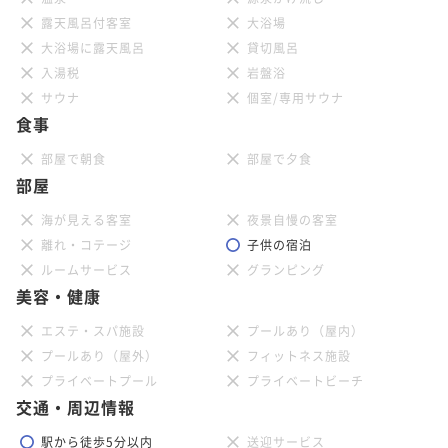
露天風呂付客室
大浴場
大浴場に露天風呂
貸切風呂
入湯税
岩盤浴
サウナ
個室/専用サウナ
食事
部屋で朝食
部屋で夕食
部屋
海が見える客室
夜景自慢の客室
離れ・コテージ
子供の宿泊
ルームサービス
グランピング
美容・健康
エステ・スパ施設
プールあり（屋内）
プールあり（屋外）
フィットネス施設
プライベートプール
プライベートビーチ
交通・周辺情報
駅から徒歩5分以内
送迎サービス