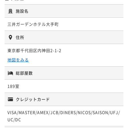
【宿の日】シンプルステイ＜朝食付＞
朝食付き
現地決済可
事前決済可
IN 15:00 - 27:00 OUT11:00
朝食付き
現地決済可
事前決済可
IN 15:00 - 27:00 OUT11:00
施設名
ポイント即利用で
最大7％OFF
ポイント即利用で
最大7％OFF
¥69,300~
¥ 64,449 ~
三井ガーデンホテル大手町
¥31,600~
2名
¥ 29,388 ~
2名
住所
ポイントアップ
東京都千代田区内神田2-1-2
シンプルステイ＜朝食付＞
地図をみる
朝食付き
現地決済可
事前決済可
IN 15:00 - 27:00 OUT11:00
総部屋数
ポイント即利用で
最大7％OFF
¥31,760~
¥ 29,536 ~
189室
2名
クレジットカード
ポイントアップ
【連泊割】2連泊以上でお得にステイ＜素泊り＞
VISA/MASTER/AMEX/JCB/DINERS/NICOS/SAISON/UFJ/
UC/DC
素泊まり
現地決済可
事前決済可
IN 15:00 - 27:00 OUT11:00