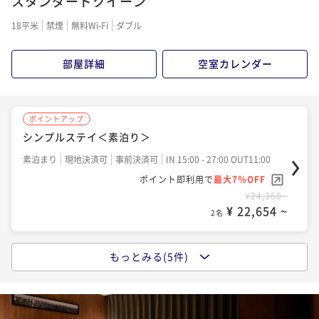
スタンダードクイーン
朝食付き
現地決済可
事前決済可
IN 15:00 - 27:00 OUT11:00
18平米
禁煙
無料Wi-Fi
ダブル
ポイント即利用で
最大7％OFF
¥27,620~
¥ 25,686 ~
2名
部屋詳細
空室カレンダー
ポイントアップ
ポイントアップ
シンプルステイ＜朝食付＞
シンプルステイ＜素泊り＞
朝食付き
現地決済可
事前決済可
IN 15:00 - 27:00 OUT11:00
素泊まり
現地決済可
事前決済可
IN 15:00 - 27:00 OUT11:00
ポイント即利用で
最大7％OFF
ポイント即利用で
最大7％OFF
¥29,980~
¥ 27,881 ~
¥24,360~
2名
¥ 22,654 ~
2名
ポイントアップ
もっとみる(5件)
ポイントアップ
【連泊割】2連泊以上でお得にステイ＜素泊り＞
【宿の日】シンプルステイ＜素泊り＞
素泊まり
現地決済可
事前決済可
IN 15:00 - 27:00 OUT11:00
素泊まり
現地決済可
事前決済可
IN 15:00 - 27:00 OUT11:00
ポイント即利用で
最大7％OFF
ポイント即利用で
最大7％OFF