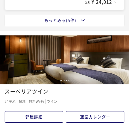
¥ 24,012 ~
2名
ポイントアップ
もっとみる(5件)
ポイントアップ
【連泊割】2連泊以上でお得にステイ＜素泊り＞
【宿の日】シンプルステイ＜素泊り＞
素泊まり
現地決済可
事前決済可
IN 15:00 - 27:00 OUT11:00
素泊まり
現地決済可
事前決済可
IN 15:00 - 27:00 OUT11:00
ポイント即利用で
最大7％OFF
ポイント即利用で
最大7％OFF
¥52,140~
¥ 48,490 ~
¥25,880~
2名
¥ 24,068 ~
2名
ポイントアップ
ポイントアップ
【連泊割】2連泊以上でお得にステイ＜朝食付＞
1
2
3
4
5
シンプルステイ＜朝食付＞
朝食付き
現地決済可
事前決済可
IN 15:00 - 27:00 OUT11:00
スーペリアツイン
朝食付き
現地決済可
事前決済可
IN 15:00 - 27:00 OUT11:00
ポイント即利用で
最大7％OFF
24平米
禁煙
無料Wi-Fi
ツイン
ポイント即利用で
最大7％OFF
¥64,220~
¥ 59,724 ~
¥29,980~
2名
¥ 27,881 ~
2名
部屋詳細
空室カレンダー