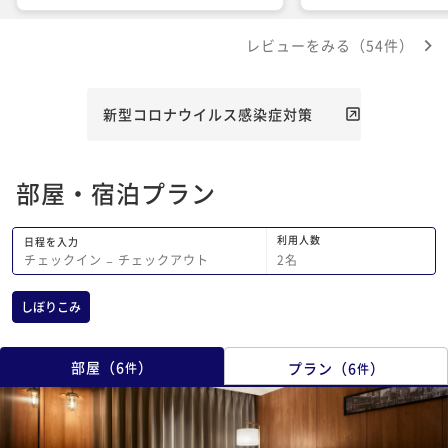
したがフードも飲みも
でした。 また全国旅
レビューをみる（54件）
になったら泊まりたい
新型コロナウイルス感染症対策
部屋・宿泊プラン
利用人数
日程を入力
2
名
チェックイン
−
チェックアウト
しぼりこみ
部屋
（
6
）
プラン
（
6
）
件
件