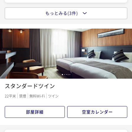
もっとみる(3件)
ポイントアップ
シンプルステイ＜朝食付＞
朝食付き
現地決済可
事前決済可
IN 15:00 - 27:00 OUT11:00
ポイント即利用で
最大7％OFF
¥26,820~
¥ 24,942 ~
2名
ポイントアップ
1
2
3
4
5
【連泊割】2連泊以上でお得にステイ＜素泊り＞
スタンダードツイン
素泊まり
現地決済可
事前決済可
IN 15:00 - 27:00 OUT11:00
22平米
禁煙
無料Wi-Fi
ツイン
ポイント即利用で
最大7％OFF
¥43,680~
¥ 40,622 ~
2名
部屋詳細
空室カレンダー
ポイントアップ