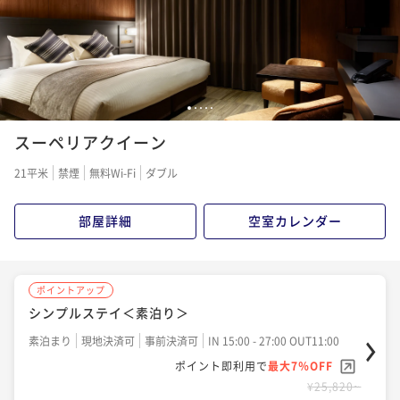
¥49,740~
¥ 46,258 ~
¥24,380~
2名
¥ 22,673 ~
2名
ポイントアップ
ポイントアップ
【連泊割】2連泊以上でお得にステイ＜朝食付＞
1
2
3
4
5
シンプルステイ＜朝食付＞
朝食付き
現地決済可
事前決済可
IN 15:00 - 27:00 OUT11:00
スーペリアクイーン
朝食付き
現地決済可
事前決済可
IN 15:00 - 27:00 OUT11:00
ポイント即利用で
最大7％OFF
21平米
禁煙
無料Wi-Fi
ダブル
ポイント即利用で
最大7％OFF
¥69,300~
¥ 64,449 ~
¥28,500~
2名
¥ 26,505 ~
2名
部屋詳細
空室カレンダー
ポイントアップ
ポイントアップ
【宿の日】シンプルステイ＜朝食付＞
シンプルステイ＜素泊り＞
朝食付き
現地決済可
事前決済可
IN 15:00 - 27:00 OUT11:00
素泊まり
現地決済可
事前決済可
IN 15:00 - 27:00 OUT11:00
ポイント即利用で
最大7％OFF
ポイント即利用で
最大7％OFF
¥30,080~
¥ 27,974 ~
¥25,820~
2名