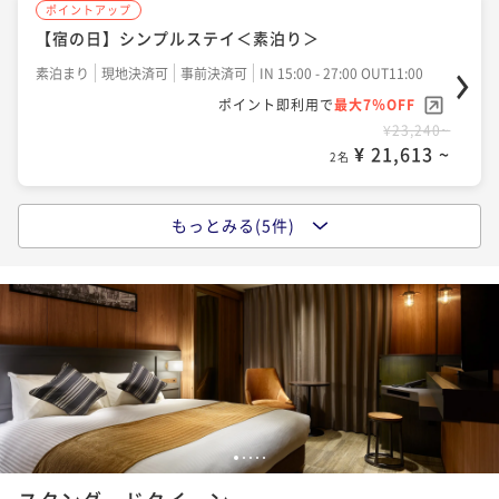
ポイントアップ
【連泊割】2連泊以上でお得にステイ＜朝食付＞
【宿の日】シンプルステイ＜素泊り＞
朝食付き
現地決済可
事前決済可
IN 15:00 - 27:00 OUT11:00
素泊まり
現地決済可
事前決済可
IN 15:00 - 27:00 OUT11:00
ポイント即利用で
最大7％OFF
ポイント即利用で
最大7％OFF
¥62,620~
¥ 58,236 ~
¥23,240~
2名
¥ 21,613 ~
2名
もっとみる(5件)
ポイントアップ
シンプルステイ＜素泊り＞
素泊まり
現地決済可
事前決済可
IN 15:00 - 27:00 OUT11:00
ポイント即利用で
最大7％OFF
¥25,820~
¥ 24,012 ~
2名
ポイントアップ
1
2
3
4
5
【宿の日】シンプルステイ＜朝食付＞