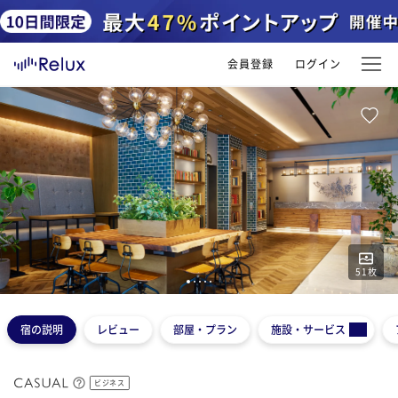
会員登録
ログイン
51
枚
1
2
3
4
5
宿の説明
レビュー
部屋・プラン
施設・サービス
ビジネス