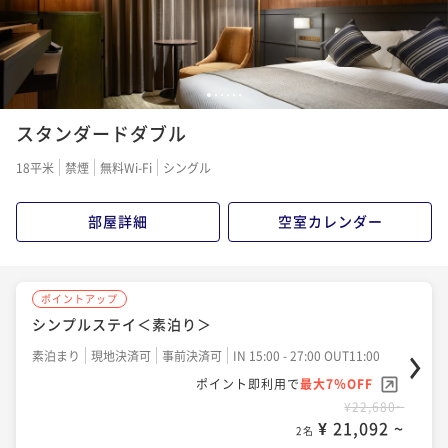
1
2
3
4
5
6
スタンダードダブル
18平米
禁煙
無料Wi-Fi
シングル
部屋詳細
空室カレンダー
ポイントアップ
シンプルステイ＜素泊り＞
素泊まり
現地決済可
事前決済可
IN 15:00 - 27:00 OUT11:00
ポイント即利用で
最大7％OFF
¥22,680~
¥ 21,092 ~
2名