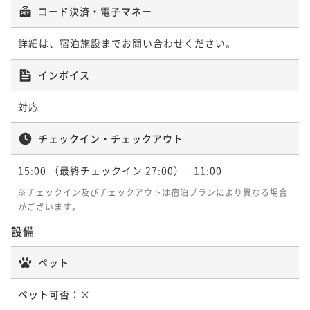
ポイント即利用で
最大7％OFF
コード決済・電子マネー
¥57,240~
¥ 53,233 ~
2名
詳細は、宿泊施設までお問い合わせください。
インボイス
ポイントアップ
【連泊割】2連泊以上でお得にステイ＜朝食付＞
対応
朝食付き
現地決済可
事前決済可
IN 15:00 - 27:00 OUT11:00
チェックイン・チェックアウト
ポイント即利用で
最大7％OFF
¥74,300~
¥ 69,099 ~
15:00
（最終チェックイン 27:00）
- 11:00
2名
※チェックイン及びチェックアウトは宿泊プランにより異なる場合
がございます。
設備
ペット
ペット可否：
×