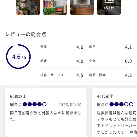
+51枚
レビューの総合点
4.6
4.1
部屋
風呂
4.6
5
/
4.0
0.0
朝食
夕食
4.5
4.3
接客・サービス
施設・設備
60歳以上
40代前半
総合点
2026/04/30
総合点
同日宿泊客が殆ど外国人なのに驚きまし
従業員達は皆んな親切
た。
アウトもとても好印象
でトイレットペーパー
づらかったです。 朝