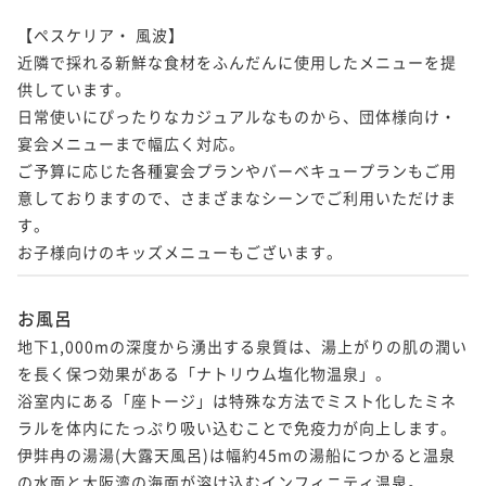
【ペスケリア・ 風波】

近隣で採れる新鮮な食材をふんだんに使用したメニューを提
供しています。

日常使いにぴったりなカジュアルなものから、団体様向け・
宴会メニューまで幅広く対応。

ご予算に応じた各種宴会プランやバーベキュープランもご用
意しておりますので、さまざまなシーンでご利用いただけま
す。

お子様向けのキッズメニューもございます。
お風呂
地下1,000mの深度から湧出する泉質は、湯上がりの肌の潤い
を長く保つ効果がある「ナトリウム塩化物温泉」。

浴室内にある「座トージ」は特殊な方法でミスト化したミネ
ラルを体内にたっぷり吸い込むことで免疫力が向上します。

伊弉冉の湯湯(大露天風呂)は幅約45mの湯船につかると温泉
の水面と大阪湾の海面が溶け込むインフィニティ温泉。
