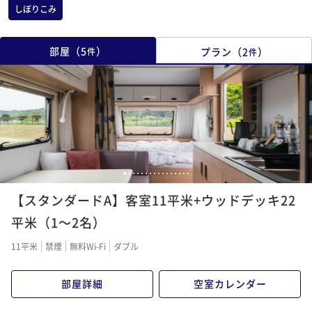
しぼりこみ
部屋
（
5
）
プラン
（
2
）
件
件
1
2
3
4
5
6
7
8
9
10
11
12
13
14
15
16
【スタンダードA】客室11平米+ウッドデッキ22
平米（1～2名）
11平米
禁煙
無料Wi-Fi
ダブル
部屋詳細
空室カレンダー