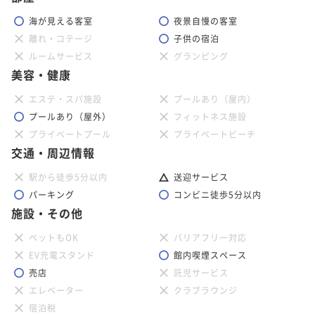
海が見える客室
夜景自慢の客室
離れ・コテージ
子供の宿泊
ルームサービス
グランピング
美容・健康
エステ・スパ施設
プールあり（屋内）
プールあり（屋外）
フィットネス施設
プライベートプール
プライベートビーチ
交通・周辺情報
駅から徒歩5分以内
送迎サービス
パーキング
コンビニ徒歩5分以内
施設・その他
ペットもOK
バリアフリー対応
EV充電スタンド
館内喫煙スペース
売店
託児サービス
エレベーター
クラブラウンジ
宿泊税