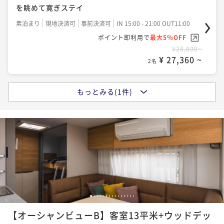
を眺めて寛ぎステイ
素泊まり
現地決済可
事前決済可
IN 15:00 - 21:00 OUT11:00
ポイント即利用で
最大5％OFF
¥28,800~
¥ 27,360 ~
2名
もっとみる(1件)
【1泊朝食】絶品淡路島バーガー！地元食材を使ったこ
だわりの朝食で始まる優雅なひととき
朝食付き
現地決済可
事前決済可
IN 15:00 - 21:00 OUT11:00
ポイント即利用で
最大5％OFF
¥33,600~
¥ 31,920 ~
2名
1
2
3
4
5
6
7
8
9
10
11
12
13
14
15
【オーシャンビューB】客室13平米+ウッドデッ