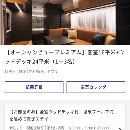
ポイント即利用で
最大5％OFF
¥33,600~
¥ 31,920 ~
2名
1
2
3
4
5
6
7
8
9
10
11
12
13
14
15
【オーシャンビュープレミアム】客室16平米+ウ
ッドデッキ24平米（1～3名）
16平米
禁煙
無料Wi-Fi
ダブル
部屋詳細
空室カレンダー
【お部屋のみ】全室ウッドデッキ付！温泉プールで海
を眺めて寛ぎステイ
素泊まり
現地決済可
事前決済可
IN 15:00 - 21:00 OUT11:00