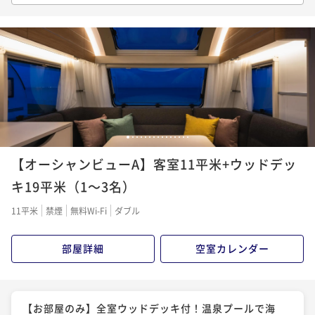
だわりの朝食で始まる優雅なひととき
朝食付き
現地決済可
事前決済可
IN 15:00 - 21:00 OUT11:00
ポイント即利用で
最大5％OFF
¥24,000~
¥ 22,800 ~
2名
1
2
3
4
5
6
7
8
9
10
11
12
13
14
15
【オーシャンビューA】客室11平米+ウッドデッ
キ19平米（1～3名）
11平米
禁煙
無料Wi-Fi
ダブル
部屋詳細
空室カレンダー
【お部屋のみ】全室ウッドデッキ付！温泉プールで海