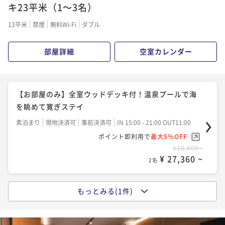
キ23平米（1～3名）
13平米
禁煙
無料Wi-Fi
ダブル
部屋詳細
空室カレンダー
【お部屋のみ】全室ウッドデッキ付！温泉プールで海
を眺めて寛ぎステイ
素泊まり
現地決済可
事前決済可
IN 15:00 - 21:00 OUT11:00
ポイント即利用で
最大5％OFF
¥28,800~
¥ 27,360 ~
2名
もっとみる(1件)
【1泊朝食】絶品淡路島バーガー！地元食材を使ったこ
だわりの朝食で始まる優雅なひととき
朝食付き
現地決済可
事前決済可
IN 15:00 - 21:00 OUT11:00