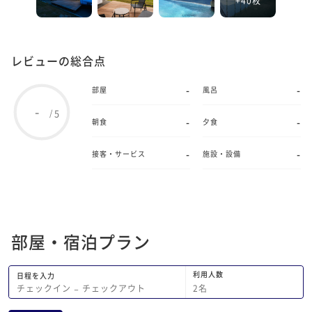
レビューの総合点
-
-
部屋
風呂
-
5
/
-
-
朝食
夕食
-
-
接客・サービス
施設・設備
部屋・宿泊プラン
利用人数
日程を入力
2
名
チェックイン
−
チェックアウト