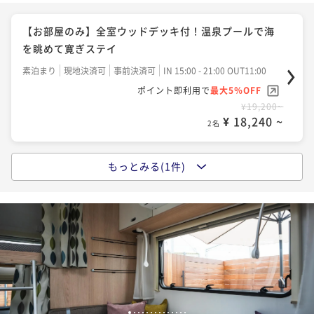
【お部屋のみ】全室ウッドデッキ付！温泉プールで海
を眺めて寛ぎステイ
素泊まり
現地決済可
事前決済可
IN 15:00 - 21:00 OUT11:00
ポイント即利用で
最大5％OFF
¥19,200~
¥ 18,240 ~
2名
もっとみる(1件)
【1泊朝食】絶品淡路島バーガー！地元食材を使ったこ
だわりの朝食で始まる優雅なひととき
朝食付き
現地決済可
事前決済可
IN 15:00 - 21:00 OUT11:00
ポイント即利用で
最大5％OFF
¥24,000~
¥ 22,800 ~
2名
1
2
3
4
5
6
7
8
9
10
11
12
13
14