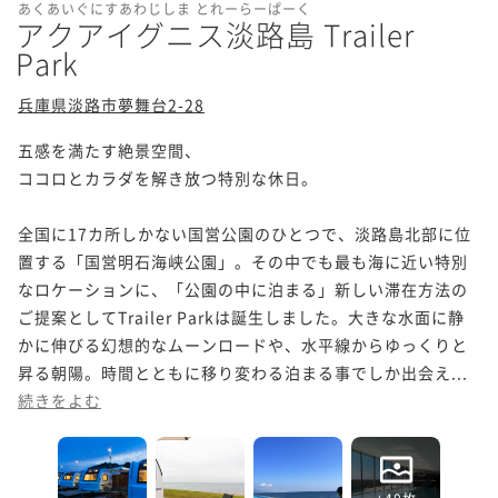
あくあいぐにすあわじしま とれーらーぱーく
アクアイグニス淡路島 Trailer
Park
兵庫県淡路市夢舞台2-28
五感を満たす絶景空間、

ココロとカラダを解き放つ特別な休日。

全国に17カ所しかない国営公園のひとつで、淡路島北部に位
置する「国営明石海峡公園」。その中でも最も海に近い特別
なロケーションに、「公園の中に泊まる」新しい滞在方法の
ご提案としてTrailer Parkは誕生しました。大きな水面に静
かに伸びる幻想的なムーンロードや、水平線からゆっくりと
昇る朝陽。時間とともに移り変わる泊まる事でしか出会え...
続きをよむ
+40枚