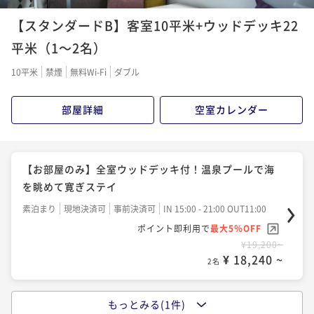
【スタンダードB】客室10平米+ウッドデッキ22
平米（1～2名）
10平米
禁煙
無料Wi-Fi
ダブル
部屋詳細
空室カレンダー
【お部屋のみ】全室ウッドデッキ付！温泉プールで海
を眺めて寛ぎステイ
素泊まり
現地決済可
事前決済可
IN 15:00 - 21:00 OUT11:00
ポイント即利用で
最大5％OFF
¥19,200~
¥ 18,240 ~
2名
もっとみる(1件)
【1泊朝食】絶品淡路島バーガー！地元食材を使ったこ