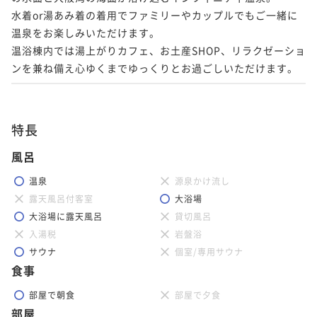
水着or湯あみ着の着用でファミリーやカップルでもご一緒に
温泉をお楽しみいただけます。

温浴棟内では湯上がりカフェ、お土産SHOP、リラクゼーショ
ンを兼ね備え心ゆくまでゆっくりとお過ごしいただけます。
特長
風呂
温泉
源泉かけ流し
露天風呂付客室
大浴場
大浴場に露天風呂
貸切風呂
入湯税
岩盤浴
サウナ
個室/専用サウナ
食事
部屋で朝食
部屋で夕食
部屋