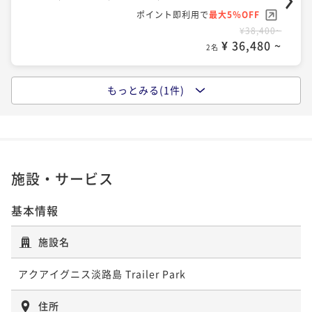
ポイント即利用で
最大5％OFF
¥38,400~
¥ 36,480 ~
2名
もっとみる(1件)
【1泊朝食】絶品淡路島バーガー！地元食材を使ったこ
だわりの朝食で始まる優雅なひととき
朝食付き
現地決済可
事前決済可
IN 15:00 - 21:00 OUT11:00
ポイント即利用で
最大5％OFF
¥43,200~
施設・サービス
¥ 41,040 ~
2名
基本情報
施設名
アクアイグニス淡路島 Trailer Park
住所