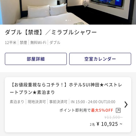
1
2
3
ダブル【禁煙】／ミラブルシャワー
12平米
禁煙
無料Wi-Fi
ダブル
部屋詳細
空室カレンダー
【お値段重視ならコチラ！】ホテルSUI神田★ベストレ
ートプラン★素泊まり
素泊まり
現地決済可
事前決済可
IN 15:00 - 24:00 OUT10:00
ポイント即利用で
最大5％OFF
¥11,500~
¥ 10,925 ~
2名