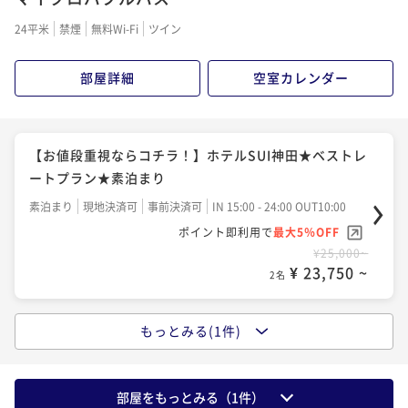
24平米
禁煙
無料Wi-Fi
ツイン
部屋詳細
空室カレンダー
【お値段重視ならコチラ！】ホテルSUI神田★ベストレ
ートプラン★素泊まり
素泊まり
現地決済可
事前決済可
IN 15:00 - 24:00 OUT10:00
ポイント即利用で
最大5％OFF
¥25,000~
¥ 23,750 ~
2名
もっとみる(1件)
【お値段重視ならコチラ！】ホテルSUI神田★ベストレ
ートプラン★朝食付き
朝食付き
現地決済可
事前決済可
IN 15:00 - 24:00 OUT10:00
部屋をもっとみる（
1
件）