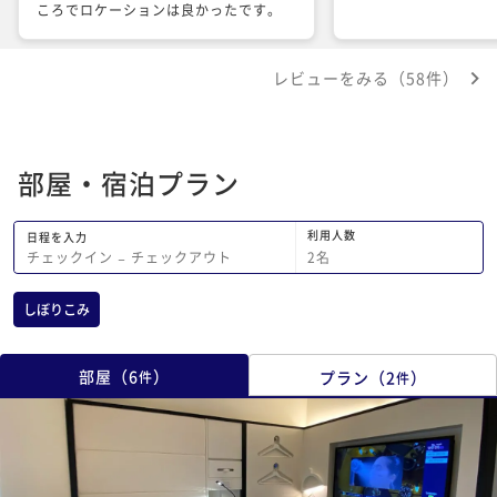
ころでロケーションは良かったです。
レビューをみる（58件）
部屋・宿泊プラン
利用人数
日程を入力
2
名
チェックイン
−
チェックアウト
しぼりこみ
部屋
（
6
）
プラン
（
2
）
件
件