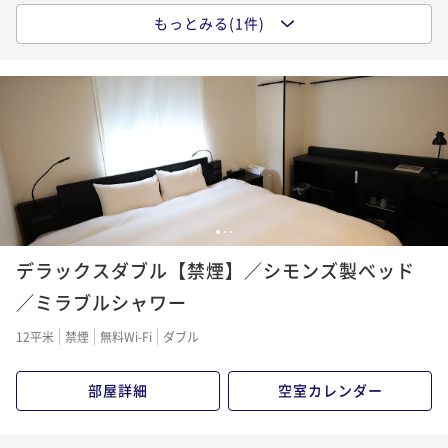
もっとみる(1件)
【お値段重視ならコチラ！】ホテルSUI神田★ベストレ
ートプラン★朝食付き
朝食付き
現地決済可
事前決済可
IN 15:00 - 24:00 OUT10:00
ポイント即利用で
最大5％OFF
¥15,100~
¥ 14,345 ~
2名
1
2
3
デラックスダブル【禁煙】／シモンズ製べッド
／ミラブルシャワー
12平米
禁煙
無料Wi-Fi
ダブル
部屋詳細
空室カレンダー