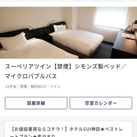
ートプラン★朝食付き
朝食付き
現地決済可
事前決済可
IN 15:00 - 24:00 OUT10:00
ポイント即利用で
最大5％OFF
¥20,100~
¥ 19,095 ~
2名
1
2
3
スーペリアツイン【禁煙】シモンズ製べッド／
マイクロバブルバス
15平米
禁煙
無料Wi-Fi
ツイン
部屋詳細
空室カレンダー
【お値段重視ならコチラ！】ホテルSUI神田★ベストレ
ートプラン★素泊まり