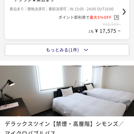
素泊まり
現地決済可
事前決済可
IN 15:00 - 24:00 OUT10:00
ポイント即利用で
最大5％OFF
¥18,500~
¥ 17,575 ~
2名
もっとみる(1件)
【お値段重視ならコチラ！】ホテルSUI神田★ベストレ
ートプラン★朝食付き
朝食付き
現地決済可
事前決済可
IN 15:00 - 24:00 OUT10:00
ポイント即利用で
最大5％OFF
¥22,100~
¥ 20,995 ~
2名
1
2
3
デラックスツイン【禁煙・高層階】シモンズ／
マイクロバブルバス