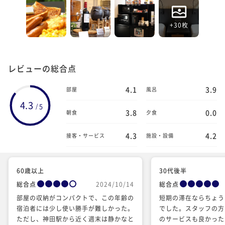
+30枚
レビューの総合点
4.1
3.9
部屋
風呂
4.3
5
/
3.8
0.0
朝食
夕食
4.3
4.2
接客・サービス
施設・設備
60歳以上
30代後半
総合点
2024/10/14
総合点
部屋の収納がコンパクトで、この年齢の
短期の滞在ならちょう
宿泊者には少し使い勝手が難しかった。
でした。スタッフの方
ただし、神田駅から近く週末は静かなと
のサービスも良かった