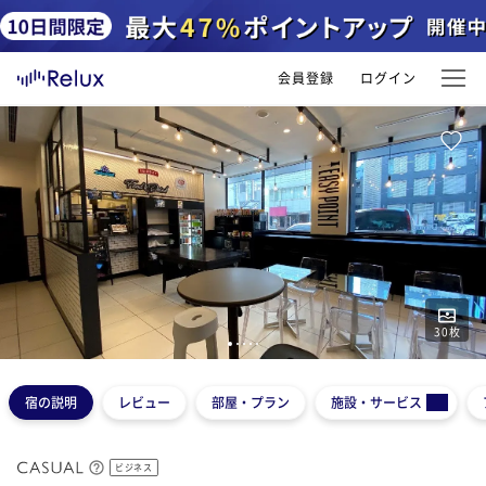
会員登録
ログイン
30
枚
1
2
3
4
5
宿の説明
レビュー
部屋・プラン
施設・サービス
ビジネス