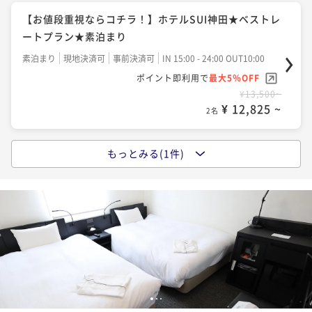
【お値段重視ならコチラ！】ホテルSUI神田★ベストレ
ートプラン★素泊まり
素泊まり
現地決済可
事前決済可
IN 15:00 - 24:00 OUT10:00
ポイント即利用で
最大5％OFF
¥13,500~
¥ 12,825 ~
2名
もっとみる(1件)
【お値段重視ならコチラ！】ホテルSUI神田★ベストレ
ートプラン★朝食付き
朝食付き
現地決済可
事前決済可
IN 15:00 - 24:00 OUT10:00
ポイント即利用で
最大5％OFF
¥17,100~
¥ 16,245 ~
2名
1
2
3