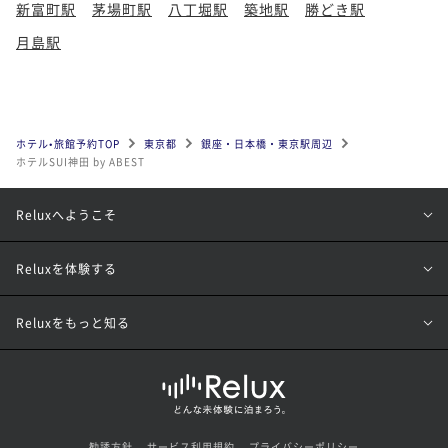
新富町駅
茅場町駅
八丁堀駅
築地駅
勝どき駅
月島駅
ホテル•旅館予約TOP
東京都
銀座・日本橋・東京駅周辺
ホテルSUI神田 by ABEST
Reluxへようこそ
Reluxを体験する
Reluxをもっと知る
勧誘方針
サービス利用規約
プライバシーポリシー