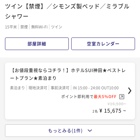
ツイン【禁煙】／シモンズ製ベッド／ミラブル
シャワー
15平米
禁煙
無料Wi-Fi
ツイン
部屋詳細
空室カレンダー
【お値段重視ならコチラ！】ホテルSUI神田★ベストレ
ートプラン★素泊まり
素泊まり
現地決済可
事前決済可
IN 15:00 - 24:00 OUT10:00
ポイント即利用で
最大5％OFF
¥16,500~
¥ 15,675 ~
2名
もっとみる(1件)
【お値段重視ならコチラ！】ホテルSUI神田★ベストレ