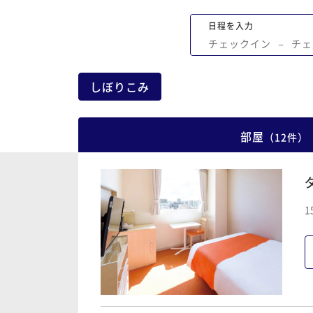
日程を入力
チェックイン
−
チェ
しぼりこみ
部屋
（
12
件
）
1