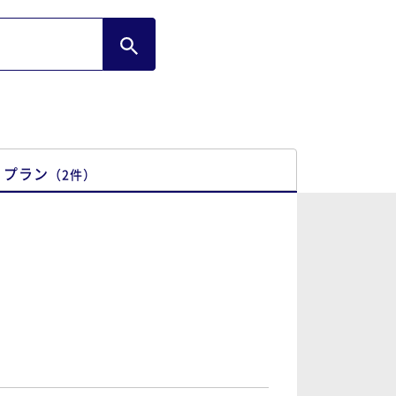
プラン
（
2
件
）