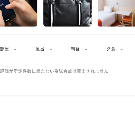
-
-
-
-
部屋
風呂
朝食
夕食
評価が所定件数に満たない為総合点は算出されません