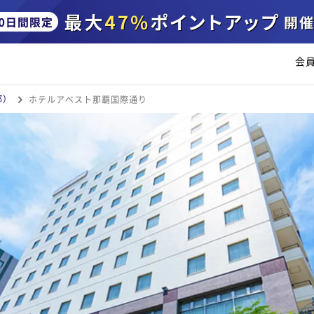
会
部）
ホテルアベスト那覇国際通り