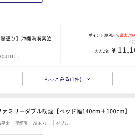
ポイント即利用で
最大7％
国際通り】沖縄満喫素泊
¥1
¥ 11,1
大人2名
00 OUT11:00
もっとみる(1件)
ポイント即利用で
最大7％
国際通り目の前！沖縄滞
¥1
¥ 14,1
大人2名
00 OUT11:00
ファミリーダブル喫煙【ベッド幅140cm＋100cm】
5平米
喫煙可
Wi-Fiなし
ダブル