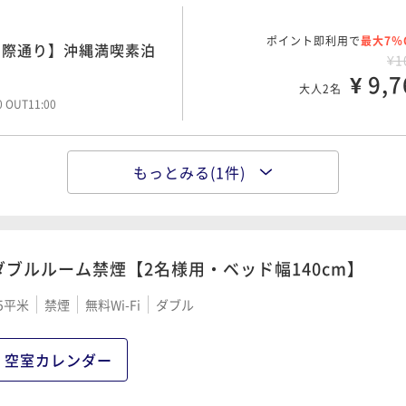
ポイント即利用で
最大7％
国際通り】沖縄満喫素泊
¥1
¥ 9,7
大人2名
00 OUT11:00
もっとみる(1件)
ポイント即利用で
最大7％
国際通り目の前！沖縄滞
¥1
¥ 12,7
大人2名
00 OUT11:00
ダブルルーム禁煙【2名様用・ベッド幅140cm】
5平米
禁煙
無料Wi-Fi
ダブル
空室カレンダー