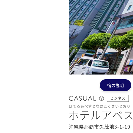
宿の説明
ビジネス
ほてるあべすとなはこくさいどおり
ホテルアベ
沖縄県那覇市久茂地3-1-10