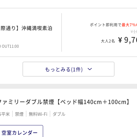
ポイント即利用で
最大7％
国際通り】沖縄満喫素泊
¥1
¥ 9,7
大人2名
00 OUT11:00
もっとみる(1件)
ポイント即利用で
最大7％
国際通り目の前！沖縄滞
¥1
¥ 12,7
大人2名
00 OUT11:00
ファミリーダブル禁煙【ベッド幅140cm＋100cm】
5平米
禁煙
無料Wi-Fi
ダブル
空室カレンダー