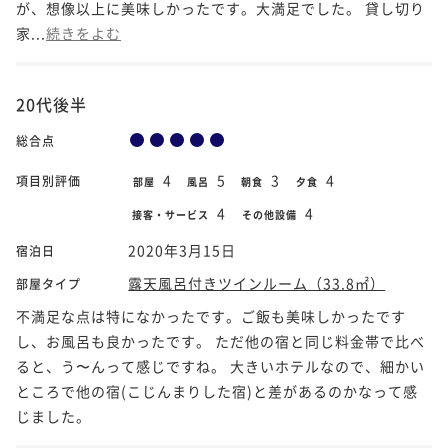
が、想像以上に美味しかったです。大満足でした。 貸し切り
家...
続きをよむ
20代後半
総合点
4
5
3
4
項目別評価
部屋
風呂
朝食
夕食
4
4
接客・サービス
その他設備
2020年3月15日
宿泊日
露天風呂付きツインルーム（33.8㎡）
部屋タイプ
不満足な点は特になかったです。ご飯も美味しかったです
し、お風呂も良かったです。 ただ他の宿と同じ料金帯で比べ
ると、う〜んって感じですね。 大きいホテルなので、細かい
ところで他の宿(こじんまりした宿)と差があるのかなって感
じました。