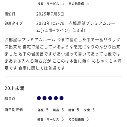
5
5
接客・サービス
その他設備
2025年7月5日
宿泊日
2023年ﾘﾆｭｰｱﾙ 赤城展望プレミアムルー
部屋タイプ
ム(7.5畳+ツイン)（53㎡）
お部屋はプレミアムルーム 今まで宿泊した中で一番リラック
ス出来た 自宅で過ごしているような感覚になりのんびり出来
ました 地下の岩風呂ですがあつ湯って書いてあっても他では
まあまあ入れる熱さだが ここのは本当に熱く めちゃくちゃ満
足です 食事に関しては普通です
20才未満
総合点
5
5
5
5
項目別評価
部屋
風呂
朝食
夕食
5
5
接客・サービス
その他設備