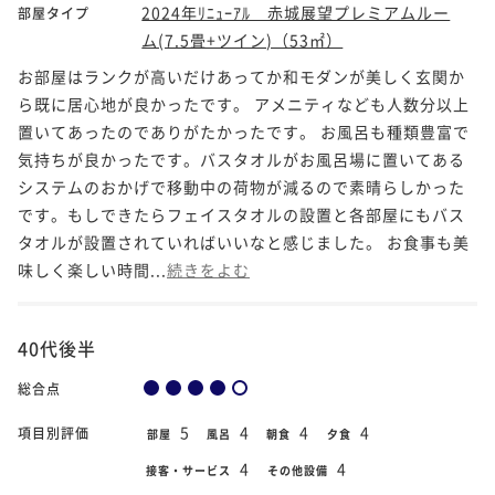
2024年ﾘﾆｭｰｱﾙ 赤城展望プレミアムルー
部屋タイプ
ム(7.5畳+ツイン)（53㎡）
お部屋はランクが高いだけあってか和モダンが美しく玄関か
ら既に居心地が良かったです。 アメニティなども人数分以上
置いてあったのでありがたかったです。 お風呂も種類豊富で
気持ちが良かったです。バスタオルがお風呂場に置いてある
システムのおかげで移動中の荷物が減るので素晴らしかった
です。もしできたらフェイスタオルの設置と各部屋にもバス
タオルが設置されていればいいなと感じました。 お食事も美
味しく楽しい時間...
続きをよむ
40代後半
総合点
5
4
4
4
項目別評価
部屋
風呂
朝食
夕食
4
4
接客・サービス
その他設備