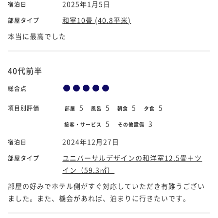
2025年1月5日
宿泊日
和室10畳 (40.8平米)
部屋タイプ
本当に最高でした
40代前半
総合点
5
5
5
5
項目別評価
部屋
風呂
朝食
夕食
5
3
接客・サービス
その他設備
2024年12月27日
宿泊日
ユニバーサルデザインの和洋室12.5畳＋ツ
部屋タイプ
イン（59.3㎡）
部屋の好みでホテル側がすぐ対応していただき有難うござい
ました。また、機会があれば、泊まりに行きたいです。