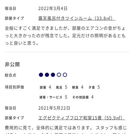
2022年3月4日
宿泊日
露天風呂付きツインルーム（33.8㎡）
部屋タイプ
全般にすごく満足できましたが、部屋のエアコンの音がちょ
っと大きかったのが残念でした。足元だけの照明があるとも
っと良いと思う。
非公開
総合点
4
5
4
5
項目別評価
部屋
風呂
朝食
夕食
5
4
接客・サービス
その他設備
2021年5月22日
宿泊日
エグゼクティブフロア和室15畳（55.9㎡）
部屋タイプ
費用的に見て、全体的に満足ではあります。 スタッフも感じ