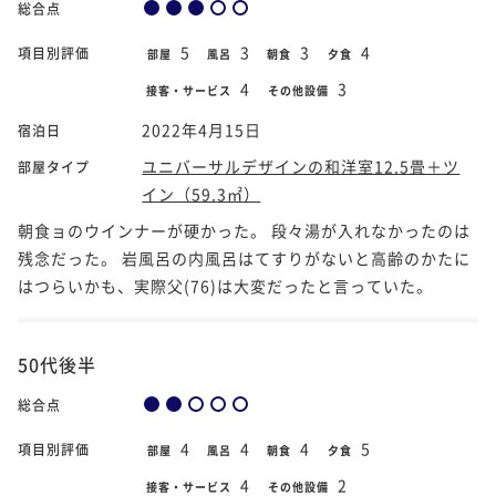
総合点
5
3
3
4
項目別評価
部屋
風呂
朝食
夕食
4
3
接客・サービス
その他設備
2022年4月15日
宿泊日
ユニバーサルデザインの和洋室12.5畳＋ツ
部屋タイプ
イン（59.3㎡）
朝食ョのウインナーが硬かった。 段々湯が入れなかったのは
残念だった。 岩風呂の内風呂はてすりがないと高齢のかたに
はつらいかも、実際父(76)は大変だったと言っていた。
50代後半
総合点
4
4
4
5
項目別評価
部屋
風呂
朝食
夕食
4
2
接客・サービス
その他設備