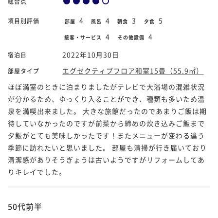
総合点
4
4
3
5
項目別評価
部屋
風呂
朝食
夕食
4
4
接客・サービス
その他設備
2022年10月30日
宿泊日
エグゼクティブフロア和室15畳（55.9㎡）
部屋タイプ
ほぼ満室のときに泊まりましたがテレビで大浴場の混雑状況
が分かるため、ゆっくり入ることができ、種類も多いため温
泉を満喫出来ました。 大きな旅館だったのであまりご飯は期
待していなかったのですが前菜から締めの炊き込みご飯まで
夕飯がとても美味しかったです！またメニューが変わる違う
季節に訪れたいと思いました。 部屋も清掃が行き届いており
清潔感がありそうぎょうは古いようですがリフォームしてあ
りキレイでした。
50代前半