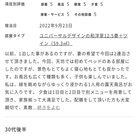
5
5
5
5
項目別評価
部屋
風呂
朝食
夕食
5
5
接客・サービス
その他設備
2022年9月23日
宿泊日
ユニバーサルデザインの和洋室12.5畳＋ツ
部屋タイプ
イン（59.3㎡）
以前、1泊した事があるのですが、妻の希望で今回は2連泊さ
せて頂きました。今回、天坊では初めてベッドのある部屋に
したのですが、景色もとてもよく寝心地もとても良かったで
す。お風呂も広くて種類も多く、子供も楽しんでいました。
私は、緑を眺めながらゆっくり浸かれる1人用の露天風呂がお
気に入りです。 夕食は1日目と2日目で別メニューを用意して
頂き、家族揃って大満足でした。配膳をして頂いた方も大変
親切で、素敵...
続きをよむ
30代後半