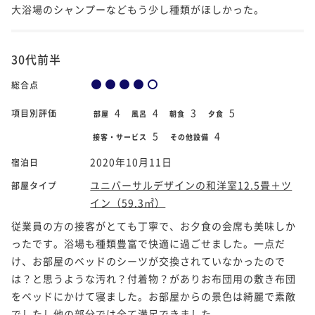
大浴場のシャンプーなどもう少し種類がほしかった。
30代前半
総合点
4
4
3
5
項目別評価
部屋
風呂
朝食
夕食
5
4
接客・サービス
その他設備
2020年10月11日
宿泊日
ユニバーサルデザインの和洋室12.5畳＋ツ
部屋タイプ
イン（59.3㎡）
従業員の方の接客がとても丁寧で、お夕食の会席も美味しか
ったです。浴場も種類豊富で快適に過ごせました。一点だ
け、お部屋のベッドのシーツが交換されていなかったので
は？と思うような汚れ？付着物？がありお布団用の敷き布団
をベッドにかけて寝ました。お部屋からの景色は綺麗で素敵
でしたし他の部分では全て満足できました。