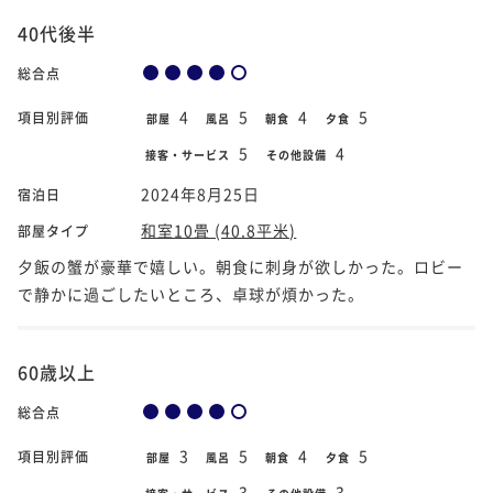
40代後半
総合点
4
5
4
5
項目別評価
部屋
風呂
朝食
夕食
5
4
接客・サービス
その他設備
2024年8月25日
宿泊日
和室10畳 (40.8平米)
部屋タイプ
夕飯の蟹が豪華で嬉しい。朝食に刺身が欲しかった。ロビー
で静かに過ごしたいところ、卓球が煩かった。
60歳以上
総合点
3
5
4
5
項目別評価
部屋
風呂
朝食
夕食
3
3