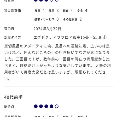
4
3
4
4
項目別評価
部屋
風呂
朝食
夕食
3
2
接客・サービス
その他設備
2024年3月22日
宿泊日
エグゼクティブフロア和室15畳（55.9㎡）
部屋タイプ
貸切風呂のアメニティに埃、風呂への通路に埃、広いのは良
いけれど、色んなところの手の行き届いてなさが気になりま
した。三回目ですが、数年前の一回目の滞在の満足度から比
べると、価格だけ上がったような気がしています。 大勢の利
用者がいて毎度大変だとは思いますが、頑張られてくださ
い。
40代前半
総合点
4
5
5
4
項目別評価