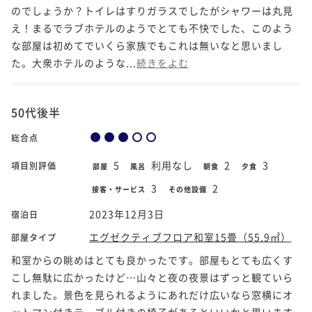
のでしょうか？トイレはすりガラスでしたがシャワーは丸見
え！まるでラブホテルのようでとても不快でした、このよう
な部屋は初めてでいくら家族でもこれは無いなと思いまし
た。大衆ホテルのような...
続きをよむ
50代後半
総合点
5
利用なし
2
3
項目別評価
部屋
風呂
朝食
夕食
3
2
接客・サービス
その他設備
2023年12月3日
宿泊日
エグゼクティブフロア和室15畳（55.9㎡）
部屋タイプ
和室からの眺めはとても良かったです。部屋もとても広くす
こし無駄に広かったけど…山々と夜の夜景はずっと観ていら
れました。景色を見られるようにあれだけ広いなら窓横にオ
ットマン付きテーブル付きの椅子があるといいかと思います