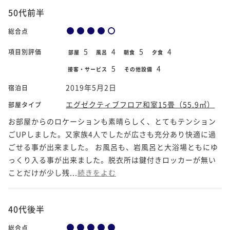
50代前半
総合点
5
4
5
4
項目別評価
部屋
風呂
朝食
夕食
5
4
接客・サービス
その他設備
2019年5月2日
宿泊日
エグゼクティブフロア和室15畳（55.9㎡）
部屋タイプ
お部屋からのロケーションも素晴らしく、とてもテンション
ごUPしました。又家族4人でしたが広さも充分あり快適に過
ごせる事が出来ました。 お風呂も、岩風呂と大浴場ともにゆ
っくり入る事が出来ました。脱衣所は鍵付きロッカーが無い
ことだけが少し残...
続きをよむ
40代後半
総合点