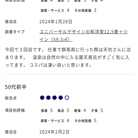
部屋
風呂
朝食
夕食
4
3
接客・サービス
その他設備
2024年1月28日
宿泊日
ユニバーサルデザインの和洋室12.5畳＋ツ
部屋タイプ
イン（59.3㎡）
今回で３回目です。 仕事で群馬県に行った際は天坊さんに泊
まります。 温泉は自然の中に入る露天風呂がすごく気に入
ってます。 コスパは凄い良いと思います。
50代前半
総合点
5
5
4
5
項目別評価
部屋
風呂
朝食
夕食
4
5
接客・サービス
その他設備
2024年2月2日
宿泊日