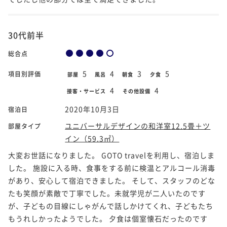
30代前半
総合点
5
4
3
5
項目別評価
部屋
風呂
朝食
夕食
4
4
接客・サービス
その他設備
2020年10月3日
宿泊日
ユニバーサルデザインの和洋室12.5畳＋ツ
部屋タイプ
イン（59.3㎡）
大変お世話になりました。 GOTO travelを利用し、宿泊しま
した。 施設に入る時、食事をする前に検温とアルコール消毒
があり、安心して宿泊できました。 そして、スタッフのどな
たも笑顔が素敵で丁寧でした。未就学児が二人いたのです
が、子どもの目線にしゃがんで話しかけてくれ、子どもたち
もうれしかったようでした。 夕食は個室懐石だったのです