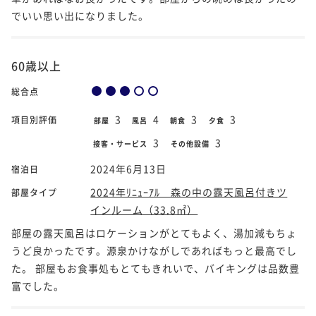
でいい思い出になりました。
60歳以上
総合点
3
4
3
3
項目別評価
部屋
風呂
朝食
夕食
3
3
接客・サービス
その他設備
2024年6月13日
宿泊日
2024年ﾘﾆｭｰｱﾙ 森の中の露天風呂付きツ
部屋タイプ
インルーム（33.8㎡）
部屋の露天風呂はロケーションがとてもよく、湯加減もちょ
うど良かったです。源泉かけながしであればもっと最高でし
た。 部屋もお食事処もとてもきれいで、バイキングは品数豊
富でした。