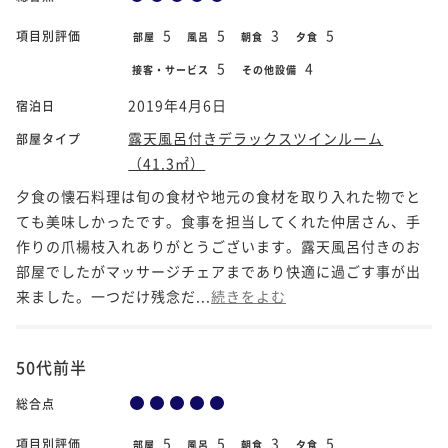
5
5
3
5
項目別評価
部屋
風呂
朝食
夕食
5
4
接客・サービス
その他設備
2019年4月6日
宿泊日
露天風呂付きデラックスツインルーム
部屋タイプ
（41.3㎡）
夕食の懐石料理は旬の食材や地元の食材を取り入れた物でと
ても美味しかったです。食事を担当してくれた仲居さん、手
作りの爪楊枝入れありがとうございます。露天風呂付きのお
部屋でしたがマッサージチェアまであり快適に過ごす事が出
来ました。一つだけ残念だ...
続きをよむ
50代前半
総合点
5
5
3
5
項目別評価
部屋
風呂
朝食
夕食