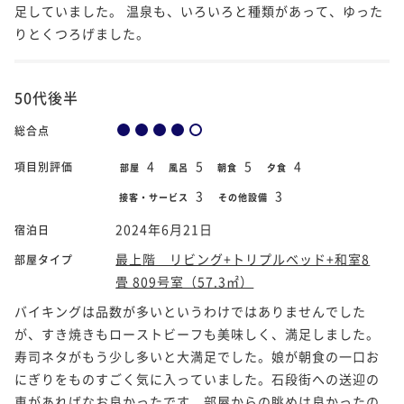
足していました。 温泉も、いろいろと種類があって、ゆった
りとくつろげました。
50代後半
総合点
4
5
5
4
項目別評価
部屋
風呂
朝食
夕食
3
3
接客・サービス
その他設備
2024年6月21日
宿泊日
最上階 リビング+トリプルベッド+和室8
部屋タイプ
畳 809号室（57.3㎡）
バイキングは品数が多いというわけではありませんでした
が、すき焼きもローストビーフも美味しく、満足しました。
寿司ネタがもう少し多いと大満足でした。娘が朝食の一口お
にぎりをものすごく気に入っていました。石段街への送迎の
車があればなお良かったです。部屋からの眺めは良かったの