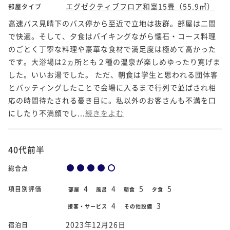
エグゼクティブフロア和室15畳（55.9㎡）
部屋タイプ
高速バス見晴下のバス停から至近で立地は抜群。部屋は二間
で快適。そして、夕食はバイキングながら懐石・コース料理
のごとく丁寧な料理や豪華な食材で満足度は極めて高かった
です。大浴場は2ヵ所とも２種の温泉が楽しめゆったり寛げま
した。いいお湯でした。 ただ、朝食は学生と思われる団体客
とバッティングしたことで会場に入るまで行列で並ばされ相
応の時間待たされる憂き目に。私以外のお客さんも不満を口
にしたり不満顔でし...
続きをよむ
40代前半
総合点
4
4
5
5
項目別評価
部屋
風呂
朝食
夕食
4
3
接客・サービス
その他設備
2023年12月26日
宿泊日