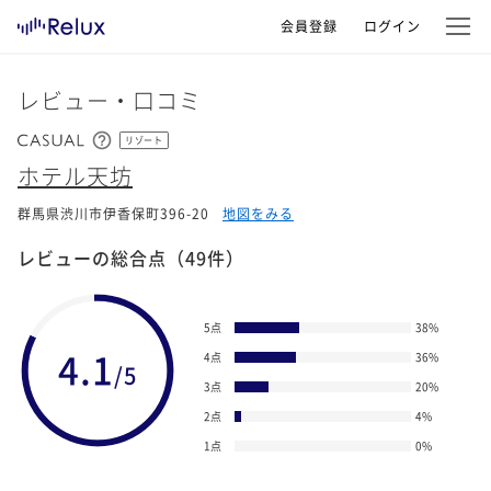
会員登録
ログイン
レビュー・口コミ
リゾート
ホテル天坊
群馬県渋川市伊香保町396-20
地図をみる
レビューの総合点
（49件）
5点
38
%
4.1
4点
36
%
/5
3点
20
%
2点
4
%
1点
0
%