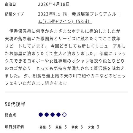
2026年4月18日
宿泊日
2023年ﾘﾆｭｰｱﾙ 赤城展望プレミアムルー
部屋タイプ
ム(7.5畳+ツイン)（53㎡）
伊香保温泉に何度かさまざまなホテルに宿泊しましたが
天坊の落ち着いた雰囲気とサービスに触れたくてここ数年
リピートしています。 今回どうしても新しくリニューアルし
たお部屋に泊まりたくて主人と泊まりました。 部屋にリラッ
クスできるヨギボーや女性専用のオシャレ浴衣や色とりどり
のカゴがあり とっても気持ちが満たされて贅沢感を味わえ
ました。 夕、朝食を最上階の天の川で鮑やカニなどのビュッ
フェをいただきま...
続きをよむ
50代後半
総合点
5
5
3
3
項目別評価
部屋
風呂
朝食
夕食