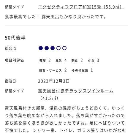
エグゼクティブフロア和室15畳（55.9㎡）
部屋タイプ
食事最高でした！ 露天風呂もかなり良かったです。
50代後半
総合点
2
4
2
3
項目別評価
部屋
風呂
朝食
夕食
2
1
接客・サービス
その他設備
2023年12月3日
宿泊日
露天風呂付きデラックスツインルーム
部屋タイプ
（41.3㎡）
露天風呂付きの部屋、温泉の温度がちょうど良くて、ゆっく
り落ち葉を眺めながら入れました。落ち葉がすごかったので
落ち葉を掃くほうきが欲しかったですね。足にへばりついて
不快でした。 シャワー室、トイレ、ガラス張りはいかがなも