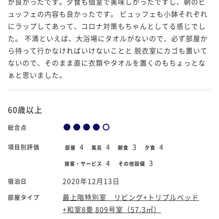
が良かったです。夕食も個室で美味しかったですし、朝のビ
ュッフェの内容も良かったです。 ビュッフェも小鉢それぞれ
にラップしてあって、コロナ対策もちゃんとしてる感じでし
た。 不満といえば、大浴場にタオルがないので、必ず部屋か
ら持って行かなければいけないことと 脱衣室にカゴも置いて
ないので、そのまま直に衣類やタオルを置くのもちょっとな
ぁと思いました。
60歳以上
総合点
4
4
3
4
項目別評価
部屋
風呂
朝食
夕食
4
3
接客・サービス
その他設備
2020年12月13日
宿泊日
最上階特別室 リビング+トリプルベッド
部屋タイプ
+和室8畳 809号室（57.3㎡）