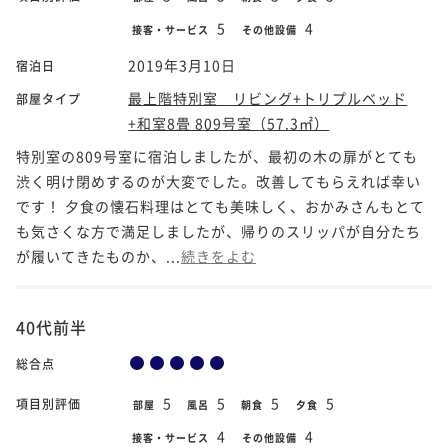
5
4
接客・サービス
その他設備
2019年3月10日
宿泊日
最上階特別室 リビング+トリプルベッド
部屋タイプ
+和室8畳 809号室（57.3㎡）
特別室の809号室に宿泊しましたが、最初の木の扉がとても
渋く明け閉めするのが大変でした。改善してもらえれば幸い
です！ 夕食の懐石料理はとても美味しく、おかみさんもとて
も気さくな方で満足しましたが、帰りのスリッパが自分たち
が履いてきたものか、...
続きをよむ
40代前半
総合点
5
5
5
5
項目別評価
部屋
風呂
朝食
夕食
4
4
接客・サービス
その他設備