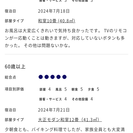
接客・サービス
その他設備
2024年7月18日
宿泊日
和室10畳 (40.8㎡)
部屋タイプ
お風呂は大変広くきれいで気持ち良かったです。 TVのリモコ
ンが一応動くことは動きますが、対応していないボタンも多
かった。 その他は問題ないかな。
60歳以上
総合点
4
5
5
5
項目別評価
部屋
風呂
朝食
夕食
4
4
接客・サービス
その他設備
2024年7月21日
宿泊日
大正モダン和室12畳（41.3㎡）
部屋タイプ
夕朝食とも、バイキング料理でしたが、家族全員とも大変満