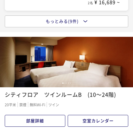
¥ 16,689 ~
2名
朝食付き
現地決済可
事前決済可
IN 15:00 - 24:00 OUT11:00
ポイント即利用で
最大5％OFF
もっとみる(9件)
¥20,558~
バリューレート(室料のみ)
¥ 19,530 ~
2名
素泊まり
現地決済可
事前決済可
IN 15:00 - 24:00 OUT11:00
ポイント即利用で
最大5％OFF
¥18,740~
バリューレート(朝食付き)
¥ 17,803 ~
2名
朝食付き
現地決済可
事前決済可
IN 15:00 - 24:00 OUT11:00
ポイント即利用で
最大5％OFF
¥21,562~
≪30日前の予約でお得≫早割30(室料のみ)
¥ 20,483 ~
2名
1
2
3
4
5
素泊まり
現地決済可
事前決済可
IN 15:00 - 24:00 OUT11:00
シティフロア ツインルームB (10～24階)
ポイント即利用で
最大5％OFF
¥19,930~
≪60日前の予約でお得≫早割60(室料のみ)
20平米
禁煙
無料Wi-Fi
ツイン
¥ 18,933 ~
2名
素泊まり
現地決済可
事前決済可
IN 15:00 - 24:00 OUT11:00
ポイント即利用で
最大5％OFF
部屋詳細
空室カレンダー
¥22,314~
≪14日前の予約でお得≫早割14(朝食付き)