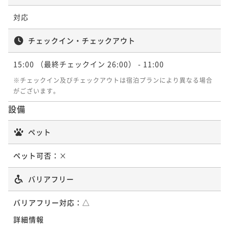
¥26,924~
＜60日前の予約でお得＞早割60（朝食付き）
¥ 25,577 ~
対応
2名
朝食付き
現地決済可
事前決済可
IN 15:00 - 24:00 OUT11:00
ポイント即利用で
最大5％OFF
チェックイン・チェックアウト
¥33,846~
≪30日前の予約でお得≫早割30(朝食付き)
¥ 32,153 ~
15:00
（最終チェックイン 26:00）
- 11:00
2名
朝食付き
現地決済可
事前決済可
IN 15:00 - 24:00 OUT11:00
※チェックイン及びチェックアウトは宿泊プランにより異なる場合
ポイント即利用で
最大5％OFF
がございます。
¥28,284~
¥ 26,869 ~
設備
2名
ペット
≪60日前の予約でお得≫早割60(室料のみ)
ペット可否：
×
素泊まり
現地決済可
事前決済可
IN 15:00 - 24:00 OUT11:00
ポイント即利用で
最大5％OFF
バリアフリー
¥28,346~
¥ 26,928 ~
2名
バリアフリー対応：
△
詳細情報