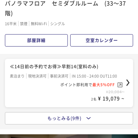
パノラマフロア セミダブルルーム (33～37
ポイント即利用で
最大5％OFF
朝食付き
現地決済可
事前決済可
IN 15:00 - 24:00 OUT11:00
¥20,926~
階)
ポイント即利用で
最大5％OFF
¥ 19,879 ~
2名
¥27,814~
≪30日前の予約でお得≫早割30(朝食付き)
16平米
禁煙
無料Wi-Fi
シングル
¥ 26,423 ~
2名
朝食付き
現地決済可
事前決済可
IN 15:00 - 24:00 OUT11:00
≪14日前の予約でお得≫早割14(朝食付き)
ポイント即利用で
最大5％OFF
部屋詳細
空室カレンダー
¥25,430~
朝食付き
現地決済可
事前決済可
IN 15:00 - 24:00 OUT11:00
¥ 24,158 ~
2名
ポイント即利用で
最大5％OFF
¥23,946~
≪14日前の予約でお得≫早割14(室料のみ)
¥ 22,748 ~
2名
≪60日前の予約でお得≫早割60(室料のみ)
素泊まり
現地決済可
事前決済可
IN 15:00 - 24:00 OUT11:00
ポイント即利用で
最大5％OFF
素泊まり
現地決済可
事前決済可
IN 15:00 - 24:00 OUT11:00
¥20,084~
ベーシックプラン（室料のみ）
ポイント即利用で
最大5％OFF
¥ 19,079 ~
2名
¥26,034~
素泊まり
現地決済可
事前決済可
IN 15:00 - 24:00 OUT11:00
¥ 24,732 ~
2名
ポイント即利用で
最大5％OFF
もっとみる(9件)
¥24,596~
バリューレート(室料のみ)
¥ 23,366 ~
2名
ベーシックレート（朝食付き）
素泊まり
現地決済可
事前決済可
IN 15:00 - 24:00 OUT11:00