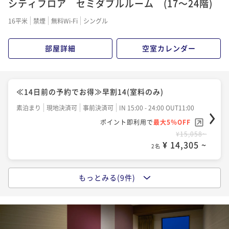
シティフロア セミダブルルーム (17～24階)
16平米
禁煙
無料Wi-Fi
シングル
部屋詳細
空室カレンダー
≪14日前の予約でお得≫早割14(室料のみ)
素泊まり
現地決済可
事前決済可
IN 15:00 - 24:00 OUT11:00
ポイント即利用で
最大5％OFF
¥15,058~
¥ 14,305 ~
2名
もっとみる(9件)
バリューレート(室料のみ)
素泊まり
現地決済可
事前決済可
IN 15:00 - 24:00 OUT11:00
ポイント即利用で
最大5％OFF
¥16,062~