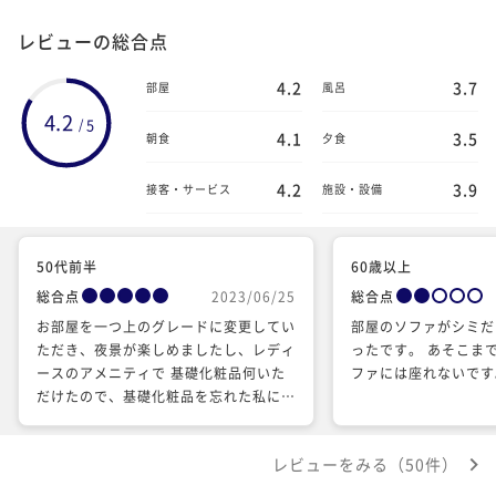
レビューの総合点
4.2
3.7
部屋
風呂
4.2
5
/
4.1
3.5
朝食
夕食
4.2
3.9
接客・サービス
施設・設備
50代前半
60歳以上
総合点
2023/06/25
総合点
お部屋を一つ上のグレードに変更してい
部屋のソファがシミだ
ただき、夜景が楽しめましたし、レディ
ったです。 あそこま
ースのアメニティで 基礎化粧品何いた
ファには座れないです
だけたので、基礎化粧品を忘れた私には
有り難かったです。
レビューをみる（50件）