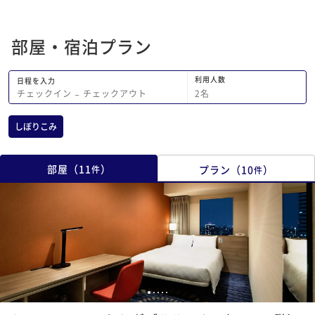
部屋・宿泊プラン
利用人数
日程を入力
2
名
チェックイン
−
チェックアウト
しぼりこみ
部屋
（
11
）
プラン
（
10
）
件
件
1
2
3
4
5