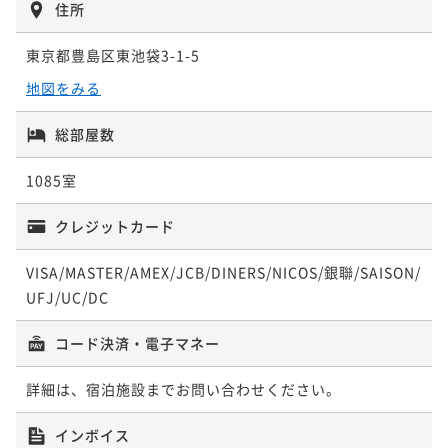
住所
¥28,284~
≪14日前の予約でお得≫早割14(朝食付き)
¥ 26,869 ~
2名
東京都豊島区東池袋3-1-5
朝食付き
現地決済可
事前決済可
IN 15:00 - 24:00 OUT11:00
ポイント即利用で
最大5％OFF
地図をみる
¥25,584~
≪60日前の予約でお得≫早割60(室料のみ)
¥ 24,304 ~
2名
総部屋数
素泊まり
現地決済可
事前決済可
IN 15:00 - 24:00 OUT11:00
ポイント即利用で
最大5％OFF
1085室
¥28,346~
ベーシックプラン（室料のみ）
¥ 26,928 ~
2名
クレジットカード
素泊まり
現地決済可
事前決済可
IN 15:00 - 24:00 OUT11:00
ポイント即利用で
最大5％OFF
VISA/MASTER/AMEX/JCB/DINERS/NICOS/銀聯/SAISON/
¥26,778~
ベーシックレート（朝食付き）
UFJ/UC/DC
¥ 25,439 ~
2名
朝食付き
現地決済可
事前決済可
IN 15:00 - 24:00 OUT11:00
コード決済・電子マネー
ポイント即利用で
最大5％OFF
¥32,278~
バリューレート(朝食付き)
詳細は、宿泊施設までお問い合わせください。
¥ 30,664 ~
2名
朝食付き
現地決済可
事前決済可
IN 15:00 - 24:00 OUT11:00
インボイス
ポイント即利用で
最大5％OFF