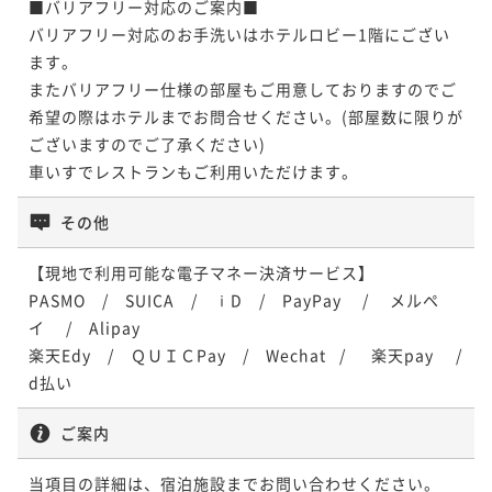
■バリアフリー対応のご案内■

ベーシックレート（朝食付き）
バリアフリー対応のお手洗いはホテルロビー1階にござい
朝食付き
現地決済可
事前決済可
IN 15:00 - 24:00 OUT11:00
ます。

ポイント即利用で
最大5％OFF
またバリアフリー仕様の部屋もご用意しておりますのでご
¥32,278~
希望の際はホテルまでお問合せください。(部屋数に限りが
¥ 30,664 ~
2名
ございますのでご了承ください)

車いすでレストランもご利用いただけます。
＜60日前の予約でお得＞早割60（朝食付き）
その他
朝食付き
現地決済可
事前決済可
IN 15:00 - 24:00 OUT11:00
【現地で利用可能な電子マネー決済サービス】

ポイント即利用で
最大5％OFF
¥33,846~
PASMO　/　SUICA　/　ⅰD　/　PayPay 　/ 　メルペ
¥ 32,153 ~
2名
イ　 /　Alipay

楽天Edy　/　ＱＵＩＣPay　/　Wechat   /  　楽天pay     /    
d払い
ご案内
当項目の詳細は、宿泊施設までお問い合わせください。