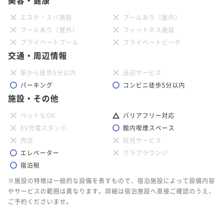
エステ・スパ施設
プールあり（屋内）
プールあり（屋外）
フィットネス施設
プライベートプール
プライベートビーチ
交通・周辺情報
駅から徒歩5分以内
送迎サービス
パーキング
コンビニ徒歩5分以内
施設・その他
ペットもOK
バリアフリー対応
EV充電スタンド
館内喫煙スペース
売店
託児サービス
エレベーター
クラブラウンジ
宿泊税
※施設の特徴は一般的な設備を表すもので、宿泊施設によって設備内容
やサービスの範囲は異なります。詳細は宿泊施設へ直接ご確認のうえ、
ご予約くださいませ。