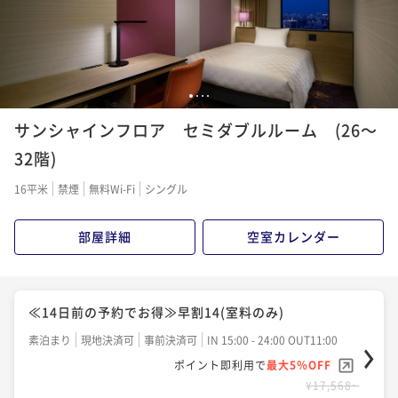
¥ 15,258 ~
2名
≪30日前の予約でお得≫早割30(室料のみ)
1
2
3
4
素泊まり
現地決済可
事前決済可
IN 15:00 - 24:00 OUT11:00
サンシャインフロア セミダブルルーム (26～
ポイント即利用で
最大5％OFF
¥17,936~
32階)
¥ 17,039 ~
2名
16平米
禁煙
無料Wi-Fi
シングル
ベーシックプラン（室料のみ）
部屋詳細
空室カレンダー
素泊まり
現地決済可
事前決済可
IN 15:00 - 24:00 OUT11:00
ポイント即利用で
最大5％OFF
¥20,078~
≪14日前の予約でお得≫早割14(室料のみ)
¥ 19,074 ~
2名
素泊まり
現地決済可
事前決済可
IN 15:00 - 24:00 OUT11:00
ポイント即利用で
最大5％OFF
¥17,568~
≪14日前の予約でお得≫早割14(朝食付き)