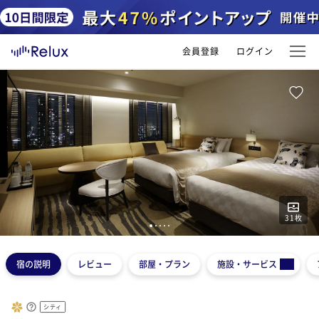
会員登録
ログイン
31
枚
1
2
3
4
5
宿の説明
レビュー
部屋・プラン
施設・サービス
シティ