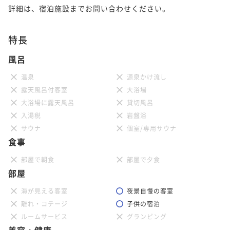
詳細は、宿泊施設までお問い合わせください。
特長
風呂
温泉
源泉かけ流し
露天風呂付客室
大浴場
大浴場に露天風呂
貸切風呂
入湯税
岩盤浴
サウナ
個室/専用サウナ
食事
部屋で朝食
部屋で夕食
部屋
海が見える客室
夜景自慢の客室
離れ・コテージ
子供の宿泊
ルームサービス
グランピング
美容・健康