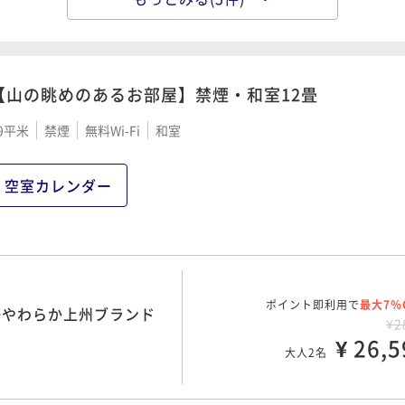
ポイント即利用で
最大7％
◇やわらか上州ブランド
¥2
¥ 26,5
大人2名
【山の眺めのあるお部屋】禁煙・和室12畳
9平米
禁煙
無料Wi-Fi
和室
ポイント即利用で
最大7％
】上州牛と季節の恵み
¥3
空室カレンダー
¥ 30,6
大人2名
ポイント即利用で
最大7％
シルク会席》スタンダー
¥3
ポイント即利用で
最大7％
◇やわらか上州ブランド
¥ 30,6
¥2
大人2名
¥ 26,5
大人2名