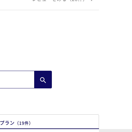
プラン
（
19
件
）