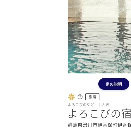
宿の説明
旅館
よろこびのやど しんき
よろこびの宿
群馬県渋川市伊香保町伊香保5