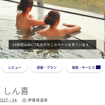
24時間以内に7名の方がこのページを見ています。
1
2
3
4
5
レビュー
部屋・プラン
施設・サービス
 しん喜
57－34
伊香保温泉