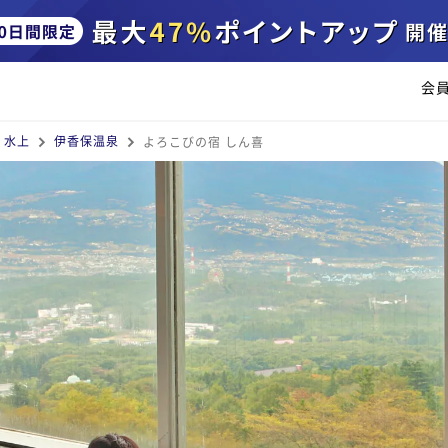
会
・水上
伊香保温泉
よろこびの宿 しん喜