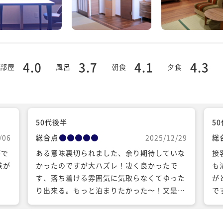
4.0
3.7
4.1
4.3
部屋
風呂
朝食
夕食
50代後半
5
/06
総合点
2025/12/29
総
がで
ある意味裏切られました、余り期待していな
接
茶が
かったのですが大ハズレ！凄く良かったで
も
す、落ち着ける雰囲気に気取らなくてゆった
が
り出来る。もっと泊まりたかった〜！又是非
で
行きたいです、ありがとうございました。
部
と