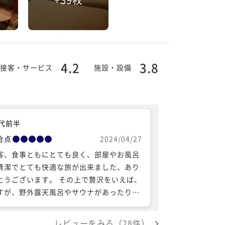
4.2
3.8
接客・サービス
施設・設備
0代前半
合点
2024/04/27
客、食事ともにとても良く、部屋やお風呂
清潔でとても快適な旅が出来ました、あり
とうございます。 その上で贅沢をいえば、
すが、野外露天風呂やサウナがあったり、
屋に空気清浄器があればなお良かったなぁ
思いました。前者は厳しいですが。
レビューをみる（28件）