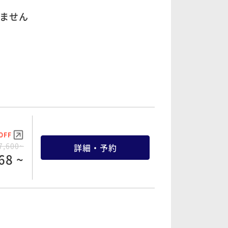
べません
OFF
7,600~
詳細・予約
68 ~
OFF
7,600~