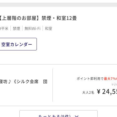
¥ 16,3
大人2名
【上層階のお部屋】禁煙・和室12畳
9平米
禁煙
無料Wi-Fi
和室
ポイント即利用で
最大7％
までOK！ 和の朝食で朝
¥2
空室カレンダー
¥ 20,4
大人2名
ポイント即利用で
最大7％
寝坊♪《シルク会席 団
¥2
¥ 24,5
大人2名
もっとみる(5件)