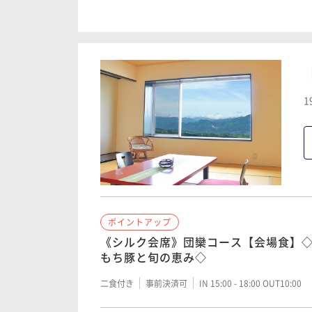
《シルク会席》団欒コース【会場食】
もち豚と旬の恵み◇
二食付き
事前決済可
IN 15:00 - 18:00 OUT10:00
1
ポイントアップ
《シルク会席》スタンダード【会場食
二食付き
事前決済可
IN 15:00 - 18:00 OUT10:00
ポイントアップ
ポイントアップ
【会場食】夏休み家族でお出かけ！《
ド●上州牛と季節の恵み
《シルク会席》団欒コース【会場食】
もち豚と旬の恵み◇
二食付き
事前決済可
IN 15:00 - 18:00 OUT10:00
二食付き
事前決済可
IN 15:00 - 18:00 OUT10:00