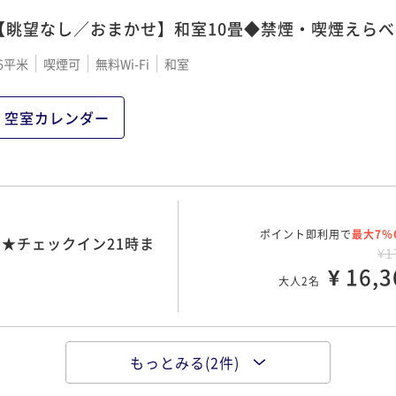
【眺望なし／おまかせ】和室10畳◆禁煙・喫煙えら
6平米
喫煙可
無料Wi-Fi
和室
空室カレンダー
ポイント即利用で
最大7％
★チェックイン21時ま
¥1
¥ 16,3
大人2名
もっとみる(2件)
ポイント即利用で
最大7％
インOK！ ★気軽に美肌
¥1