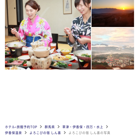
ホテル•旅館予約TOP
群馬県
草津・伊香保・四万・水上
伊香保温泉
よろこびの宿 しん喜
よろこびの宿 しん喜の写真