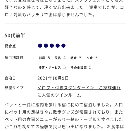
好きなのを感じて、凄く安心出来ました。 満室でしたが、コ
ロナ対策もバッチリで密は感じませんでした。
50代前半
総合点
5
4
5
5
項目別評価
部屋
風呂
朝食
夕食
5
5
接客・サービス
その他設備
2021年10月9日
宿泊日
＜ロフト付きスタンダード＞ ご家族連れ
部屋タイプ
に人気のツインルーム
ペットと一緒に館内を歩ける宿に初めて宿泊しました。入口
にペット用の足拭きやお散歩グッズが常備されており、また
ペット用の食事メニューがあり一緒のテーブルで食べました
がこれも初めての経験で良い思い出になりました。 お食事は