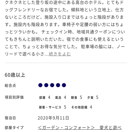
クネクネとした登り坂の途中にある高台のホテル。とてもド
ッグフレンドリーなお宿でした。傾斜地という立地上、仕方
ないところだけど、施設入り口まではちょっと階段がありま
す。施設内も階段あります。車椅子や足腰の弱い方にはちょ
っとツラいかも。 チェックイン時、地域共通クーポンについ
てもきちんと説明いただいた。宿での食事にも使えるという
ことで、ちょっとお得な気分でした。 駐車場の脇には、ノー
リードで遊べる小さ...
続きをよむ
60歳以上
総合点
4
4
5
5
項目別評価
部屋
風呂
朝食
夕食
5
4
接客・サービス
その他設備
2020年9月11日
宿泊日
＜ガーデン・コンフォート＞ 愛犬と遊べ
部屋タイプ