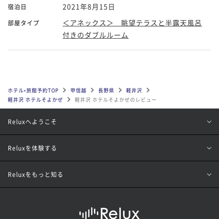
2021年8月15日
宿泊日
＜アネックス＞ 眺望テラスと半露天風呂
部屋タイプ
付きのダブルルーム
ホテル•旅館予約TOP
甲信越
長野県
軽井沢
軽井沢 ホテルそよかぜ
軽井沢 ホテルそよかぜのレビュー
Reluxへようこそ
Reluxを体験する
Reluxをもっと知る