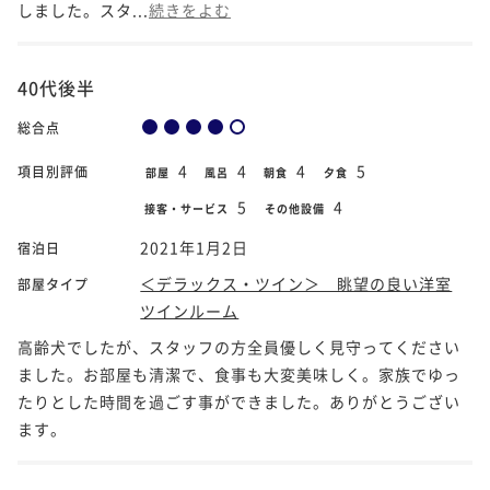
しました。スタ...
続きをよむ
40代後半
総合点
4
4
4
5
項目別評価
部屋
風呂
朝食
夕食
5
4
接客・サービス
その他設備
2021年1月2日
宿泊日
＜デラックス・ツイン＞ 眺望の良い洋室
部屋タイプ
ツインルーム
高齢犬でしたが、スタッフの方全員優しく見守ってください
ました。お部屋も清潔で、食事も大変美味しく。家族でゆっ
たりとした時間を過ごす事ができました。ありがとうござい
ます。