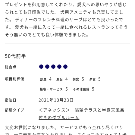
プレゼントを御用意してくれたり、愛犬への思いやりが感じ
られとても好印象でした。 犬用アメニティも充実してまし
た。 ディナーのフレンチ料理のサーブはとても良かったで
す。 愛犬も一緒に入って一緒に食べれるレストランってそう
そう無いのでとても良い体験できました。
50代前半
総合点
4
4
5
5
項目別評価
部屋
風呂
朝食
夕食
5
5
接客・サービス
その他設備
2021年10月23日
宿泊日
＜アネックス＞ 眺望テラスと半露天風呂
部屋タイプ
付きのダブルルーム
大変お世話になりました。 サービスがもう至れり尽くせり
で、大変素敵な滞在となりました。スタッフの方々とても犬