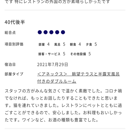
です 特にレストランの外国の方が素晴らしかったです
40代後半
総合点
4
5
4
5
項目別評価
部屋
風呂
朝食
夕食
5
5
接客・サービス
その他設備
2021年7月29日
宿泊日
＜アネックス＞ 眺望テラスと半露天風呂
部屋タイプ
付きのダブルルーム
スタッフの方がみんな気さくで温かく素敵でした。コロナ禍
でなければ、もっとお話したりすることもできたと思いま
す。猫を連れていきました。レストランにペットとともに過
ごすことができるので、安心しました。お料理もおいしかっ
たです。ワインなど、お酒の種類も豊富でした。