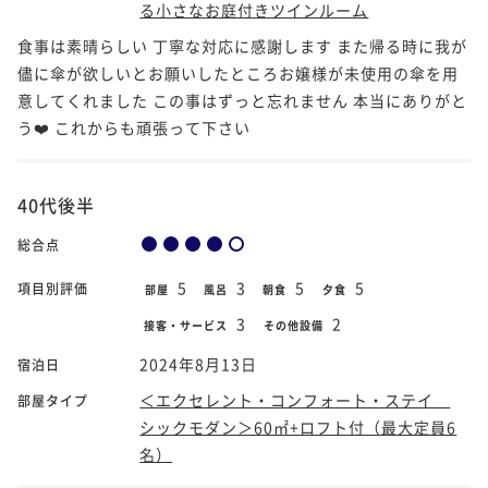
る小さなお庭付きツインルーム
食事は素晴らしい 丁寧な対応に感謝します また帰る時に我が
儘に傘が欲しいとお願いしたところお嬢様が未使用の傘を用
意してくれました この事はずっと忘れません 本当にありがと
う❤️ これからも頑張って下さい
40代後半
総合点
5
3
5
5
項目別評価
部屋
風呂
朝食
夕食
3
2
接客・サービス
その他設備
2024年8月13日
宿泊日
＜エクセレント・コンフォート・ステイ
部屋タイプ
シックモダン＞60㎡+ロフト付（最大定員6
名）