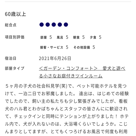
60歳以上
総合点
5
5
5
5
項目別評価
部屋
風呂
朝食
夕食
5
5
接客・サービス
その他設備
2021年6月26日
宿泊日
＜ガーデン・コンフォート＞ 愛犬と遊べ
部屋タイプ
る小さなお庭付きツインルーム
５ヶ月の子犬の社会科見学(笑)で、ペット可能ホテルを見つ
けて、一泊二日でお邪魔しました。 遠出は、はじめての経験
でしたので、飼い主の私たちも少し緊張ぎみでしたが、看板
犬のハル君とわかばちゃんとスタッフの皆さんにに歓迎され
て、チェックインと同時にテンションが上がりました！ ホテ
ル内で、犬が入れないのは、大浴場くらいでしょうか。こじ
んまりとしてますが、とてもくつろげるお風呂で何度も利用