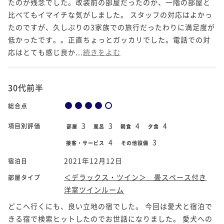
たのが残念でした。改装前の部屋だったのか、一階の部屋と
比べてもイマイチな気がしました。 スタッフの対応はよかっ
たのですが、久しぶりの3家族での旅行だったわりに満足度が
低かったです。。正直ちょっとガッカリでした。電話での対
応はとても感じ良か...
続きをよむ
30代前半
総合点
3
3
4
4
項目別評価
部屋
風呂
朝食
夕食
4
3
接客・サービス
その他設備
2021年12月12日
宿泊日
＜デラックス・ツイン＞ 畳スペース付き
部屋タイプ
洋室ツインルーム
どこへ行くにも、良い立地の宿でした。 今回は愛犬と宿泊で
きる宿で検索ヒットしたのでお世話になりました。 愛犬への