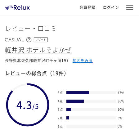
会員登録
ログイン
レビュー・口コミ
リゾート
軽井沢 ホテルそよかぜ
長野県北佐久郡軽井沢町千ヶ滝197
地図をみる
レビューの総合点
（19件）
5点
47
%
4.3
4点
36
%
/5
3点
10
%
2点
5
%
1点
0
%