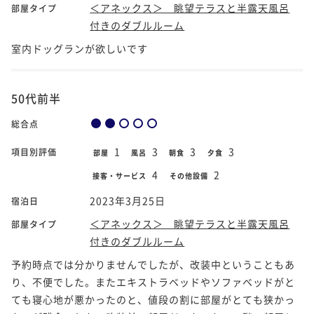
＜アネックス＞ 眺望テラスと半露天風呂
部屋タイプ
付きのダブルルーム
室内ドッグランが欲しいです
50代前半
総合点
1
3
3
3
項目別評価
部屋
風呂
朝食
夕食
4
2
接客・サービス
その他設備
2023年3月25日
宿泊日
＜アネックス＞ 眺望テラスと半露天風呂
部屋タイプ
付きのダブルルーム
予約時点では分かりませんでしたが、改装中ということもあ
り、不便でした。またエキストラベッドやソファベッドがと
ても寝心地が悪かったのと、値段の割に部屋がとても狭かっ