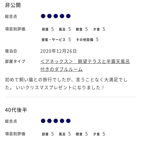
非公開
総合点
5
5
5
5
項目別評価
部屋
風呂
朝食
夕食
5
5
接客・サービス
その他設備
2020年12月26日
宿泊日
＜アネックス＞ 眺望テラスと半露天風呂
部屋タイプ
付きのダブルルーム
初めて飼い猫との旅行でしたが、言うことなく大満足でし
た。 いいクリスマスプレゼントになりました！
40代後半
総合点
5
5
5
5
項目別評価
部屋
風呂
朝食
夕食