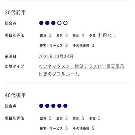
20代前半
総合点
3
3
4
利用なし
項目別評価
部屋
風呂
朝食
夕食
3
3
接客・サービス
その他設備
2021年10月23日
宿泊日
＜アネックス＞ 眺望テラスと半露天風呂
部屋タイプ
付きのダブルルーム
40代後半
総合点
5
5
5
5
項目別評価
部屋
風呂
朝食
夕食
5
5
接客・サービス
その他設備