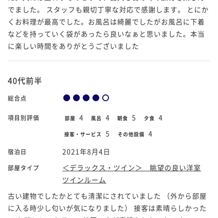
でました。 スタッフも親切丁寧な対応で感謝します。 とにか
くお料理が最高でした。お風呂は綺麗でしたがお風呂に下着
などを持っていく袋があったら良いなぁと思いました。本当
に楽しい時間をありがとうございました
40代前半
総合点
4
4
5
4
項目別評価
部屋
風呂
朝食
夕食
5
4
接客・サービス
その他設備
2021年8月4日
宿泊日
＜デラックス・ツイン＞ 眺望の良い洋室
部屋タイプ
ツインルーム
古い建物でしたかとても清潔にされていました （外から部屋
に入る時少し匂いが気になりました） 接客は素晴らしかった