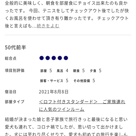
全般的に美味しく、朝食を部屋食にチョイス出来たのも良か
ったです。 今回、テニスをしてチェックアウト後でしたが快
くお風呂を使わせて頂き有り難かったです。 チェックアウト
後と言えばも...
続きをよむ
50代前半
総合点
5
4
5
5
項目別評価
部屋
風呂
朝食
夕食
5
5
接客・サービス
その他設備
2021年8月8日
宿泊日
＜ロフト付きスタンダード＞ ご家族連れ
部屋タイプ
に人気のツインルーム
結婚が決まった娘と息子家族で旅行きっと最後になると思い
愛犬も連れて、コロナ禍でしたが、思い切って出かけまし
た。犬には至れり尽くせりで、愛犬も初めての旅行を楽しん