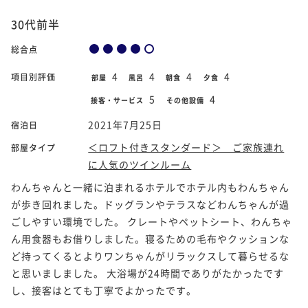
30代前半
総合点
4
4
4
4
項目別評価
部屋
風呂
朝食
夕食
5
4
接客・サービス
その他設備
2021年7月25日
宿泊日
＜ロフト付きスタンダード＞ ご家族連れ
部屋タイプ
に人気のツインルーム
わんちゃんと一緒に泊まれるホテルでホテル内もわんちゃん
が歩き回れました。ドッグランやテラスなどわんちゃんが過
ごしやすい環境でした。 クレートやペットシート、わんちゃ
ん用食器もお借りしました。寝るための毛布やクッションな
ど持ってくるとよりワンちゃんがリラックスして暮らせるな
と思いましました。 大浴場が24時間でありがたかったです
し、接客はとても丁寧でよかったです。