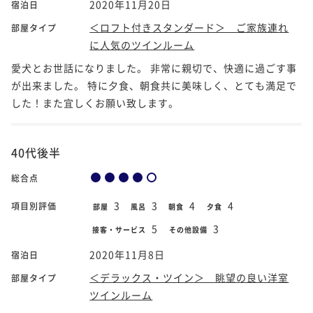
2020年11月20日
宿泊日
＜ロフト付きスタンダード＞ ご家族連れ
部屋タイプ
に人気のツインルーム
愛犬とお世話になりました。 非常に親切で、快適に過ごす事
が出来ました。 特に夕食、朝食共に美味しく、とても満足で
した！また宜しくお願い致します。
40代後半
総合点
3
3
4
4
項目別評価
部屋
風呂
朝食
夕食
5
3
接客・サービス
その他設備
2020年11月8日
宿泊日
＜デラックス・ツイン＞ 眺望の良い洋室
部屋タイプ
ツインルーム