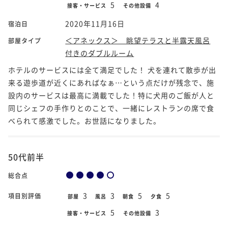
5
4
接客・サービス
その他設備
2020年11月16日
宿泊日
＜アネックス＞ 眺望テラスと半露天風呂
部屋タイプ
付きのダブルルーム
ホテルのサービスには全て満足でした！ 犬を連れて散歩が出
来る遊歩道が近くにあればなぁ…という点だけが残念で、施
設内のサービスは最高に満載でした！特に犬用のご飯が人と
同じシェフの手作りとのことで、一緒にレストランの席で食
べられて感激でした。お世話になりました。
50代前半
総合点
3
3
5
5
項目別評価
部屋
風呂
朝食
夕食
5
3
接客・サービス
その他設備