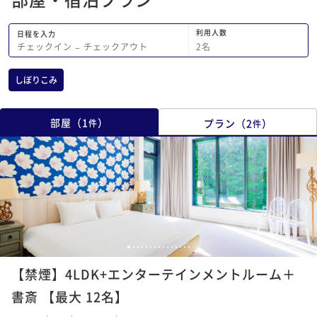
利用人数
日程を入力
2
名
チェックイン
−
チェックアウト
しぼりこみ
部屋
（
1
）
プラン
（
2
）
件
件
1
2
3
4
5
6
7
8
9
10
11
12
13
14
15
【禁煙】4LDK+エンターテインメントルーム＋
書斎 【最大 12名】