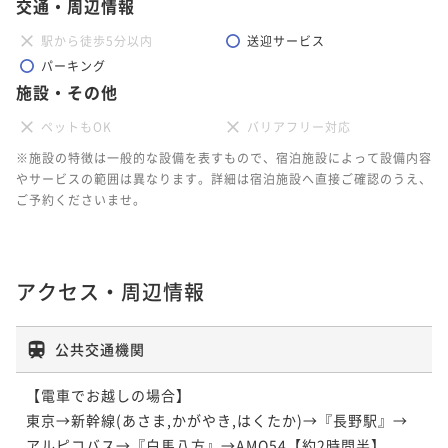
交通・周辺情報
駅から徒歩5分以内
送迎サービス
パーキング
施設・その他
ペットもOK
バリアフリー対応
※施設の特徴は一般的な設備を表すもので、宿泊施設によって設備内容
やサービスの範囲は異なります。詳細は宿泊施設へ直接ご確認のうえ、
ご予約くださいませ。
アクセス・周辺情報
公共交通機関
【電車でお越しの場合】

東京→新幹線(あさま,かがやき,はくたか)→『長野駅』→
アルピコバス→『白馬八方』→AMO54【約2時間半】
