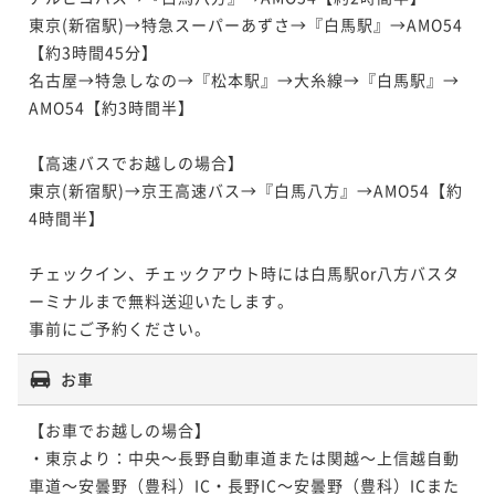
東京(新宿駅)→特急スーパーあずさ→『白馬駅』→AMO54
【約3時間45分】

名古屋→特急しなの→『松本駅』→大糸線→『白馬駅』→
AMO54【約3時間半】

【高速バスでお越しの場合】

東京(新宿駅)→京王高速バス→『白馬八方』→AMO54【約
4時間半】

チェックイン、チェックアウト時には白馬駅or八方バスタ
ーミナルまで無料送迎いたします。

事前にご予約ください。
お車
【お車でお越しの場合】

・東京より：中央～長野自動車道または関越～上信越自動
車道～安曇野（豊科）IC・長野IC～安曇野（豊科）ICまた