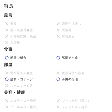
特長
風呂
温泉
源泉かけ流し
露天風呂付客室
大浴場
大浴場に露天風呂
貸切風呂
入湯税
食事
部屋で朝食
部屋で夕食
部屋
海が見える客室
夜景自慢の客室
離れ・コテージ
子供の宿泊
ルームサービス
美容・健康
エステ・スパ施設
プールあり（屋内）
プールあり（屋外）
フィットネス施設