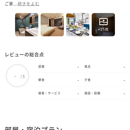
ご家...
続きをよむ
+25枚
レビューの総合点
-
-
部屋
風呂
-
5
/
-
-
朝食
夕食
-
-
接客・サービス
施設・設備
部屋・宿泊プラン