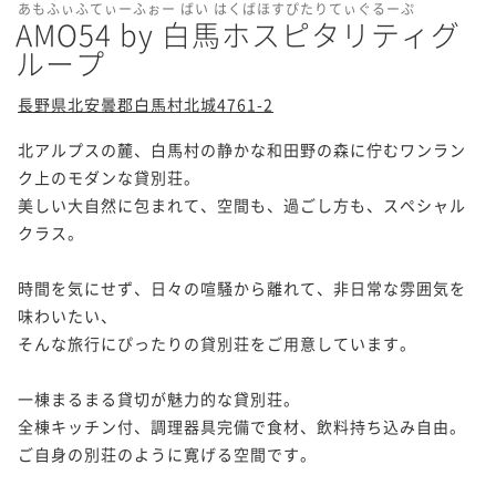
あもふぃふてぃーふぉー ばい はくばほすぴたりてぃぐるーぷ
AMO54 by 白馬ホスピタリティグ
ループ
長野県北安曇郡白馬村北城4761-2
北アルプスの麓、白馬村の静かな和田野の森に佇むワンラン
ク上のモダンな貸別荘。

美しい大自然に包まれて、空間も、過ごし方も、スペシャル
クラス。

時間を気にせず、日々の喧騒から離れて、非日常な雰囲気を
味わいたい、

そんな旅行にぴったりの貸別荘をご用意しています。

一棟まるまる貸切が魅力的な貸別荘。

全棟キッチン付、調理器具完備で食材、飲料持ち込み自由。

ご自身の別荘のように寛げる空間です。
