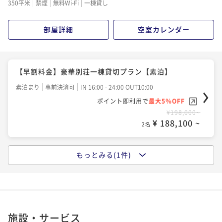
350平米
禁煙
無料Wi-Fi
一棟貸し
部屋詳細
空室カレンダー
【早割料金】豪華別荘一棟貸切プラン【素泊】
素泊まり
事前決済可
IN 16:00 - 24:00 OUT10:00
ポイント即利用で
最大5％OFF
¥198,000~
¥ 188,100 ~
2名
もっとみる(1件)
【通常料金】エンターテインメント部屋付きの豪華貸
別荘を独り占め【素泊】
素泊まり
事前決済可
IN 16:00 - 24:00 OUT10:00
ポイント即利用で
最大5％OFF
¥220,000~
施設・サービス