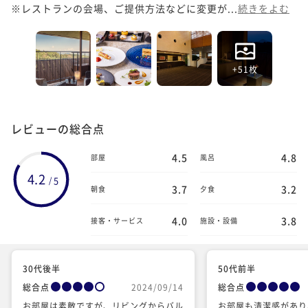
※レストランの会場、ご提供方法などに変更が...
続きをよむ
+51枚
レビューの総合点
4.5
4.8
部屋
風呂
4.2
5
/
3.7
3.2
朝食
夕食
4.0
3.8
接客・サービス
施設・設備
30代後半
50代前半
総合点
2024/09/14
総合点
お部屋は素敵ですが、リビングからバル
お部屋も清潔感があり