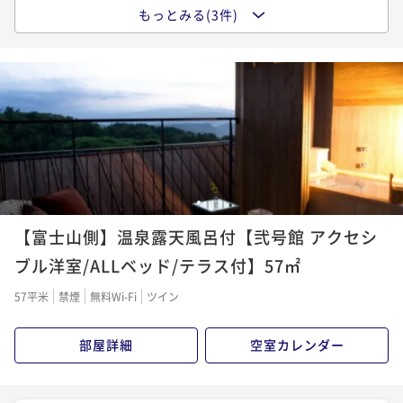
もっとみる(3件)
ポイントアップ
＜朝食付＞旅のアレンジ自由自在【富士山を望む露天
風呂付客室】
朝食付き
現地決済可
事前決済可
IN 15:00 - 24:00 OUT11:00
ポイント即利用で
最大7％OFF
¥40,320~
¥ 37,497 ~
2名
1
2
ポイントアップ
【富士山側】温泉露天風呂付【弐号館 アクセシ
1泊2食付（夕・朝食）プラン－スタンダード－
ブル洋室/ALLベッド/テラス付】57㎡
二食付き
現地決済可
事前決済可
IN 15:00 - 24:00 OUT11:00
ポイント即利用で
最大7％OFF
57平米
禁煙
無料Wi-Fi
ツイン
¥55,320~
¥ 51,447 ~
2名
部屋詳細
空室カレンダー
ポイントアップ