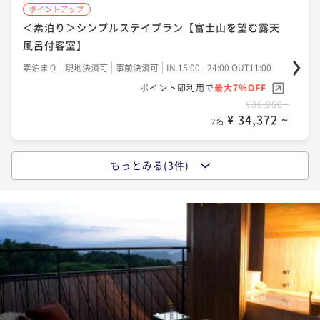
1泊2食付（夕・朝食）プラン－スペシャル－
ポイントアップ
＜素泊り＞シンプルステイプラン【富士山を望む露天
二食付き
現地決済可
事前決済可
IN 15:00 - 24:00 OUT11:00
風呂付客室】
ポイント即利用で
最大7％OFF
¥60,120~
素泊まり
現地決済可
事前決済可
IN 15:00 - 24:00 OUT11:00
¥ 55,911 ~
2名
ポイント即利用で
最大7％OFF
¥36,960~
¥ 34,372 ~
2名
もっとみる(3件)
ポイントアップ
＜朝食付＞旅のアレンジ自由自在【富士山を望む露天
風呂付客室】
朝食付き
現地決済可
事前決済可
IN 15:00 - 24:00 OUT11:00
ポイント即利用で
最大7％OFF
¥42,960~
¥ 39,952 ~
2名
1
2