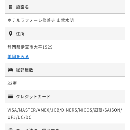
1泊2食付（夕・朝食）プラン－スタンダード－
施設名
二食付き
現地決済可
事前決済可
IN 15:00 - 24:00 OUT11:00
ホテルラフォーレ修善寺 山紫水明
ポイント即利用で
最大7％OFF
¥57,960~
¥ 53,902 ~
住所
2名
静岡県伊豆市大平1529
ポイントアップ
地図をみる
1泊2食付（夕・朝食）プラン－スペシャル－
二食付き
総部屋数
現地決済可
事前決済可
IN 15:00 - 24:00 OUT11:00
ポイント即利用で
最大7％OFF
32室
¥62,760~
¥ 58,366 ~
2名
クレジットカード
VISA/MASTER/AMEX/JCB/DINERS/NICOS/銀聯/SAISON/
UFJ/UC/DC