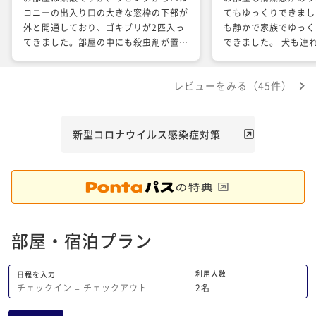
コニーの出入り口の大きな窓枠の下部が
てもゆっくりできまし
外と開通しており、ゴキブリが2匹入っ
も静かで家族でゆっく
てきました。部屋の中にも殺虫剤が置い
できました。 犬も連
てあり、あまりリラックスすることがで
が、終始リラックスし
きませんでした。露天風呂も素敵でした
心しました。 フロン
レビューをみる（45件）
が、上記理由で朝にしか入る事ができま
渡されなかったことな
せんでした。
ましたが、、 また、
いです。ありがとうご
新型コロナウイルス感染症対策
部屋・宿泊プラン
利用人数
日程を入力
2
名
チェックイン
−
チェックアウト