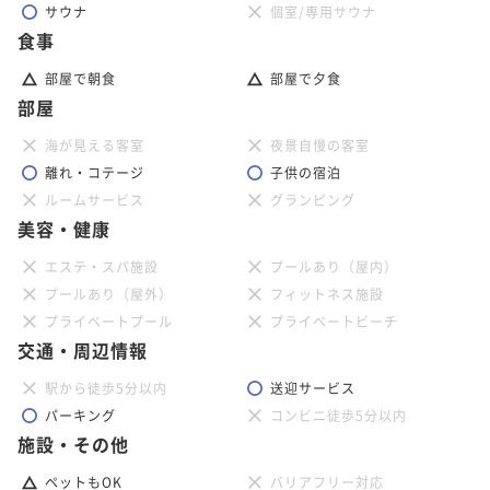
サウナ
個室/専用サウナ
食事
部屋で朝食
部屋で夕食
部屋
海が見える客室
夜景自慢の客室
離れ・コテージ
子供の宿泊
ルームサービス
グランピング
美容・健康
エステ・スパ施設
プールあり（屋内）
プールあり（屋外）
フィットネス施設
プライベートプール
プライベートビーチ
交通・周辺情報
駅から徒歩5分以内
送迎サービス
パーキング
コンビニ徒歩5分以内
施設・その他
ペットもOK
バリアフリー対応