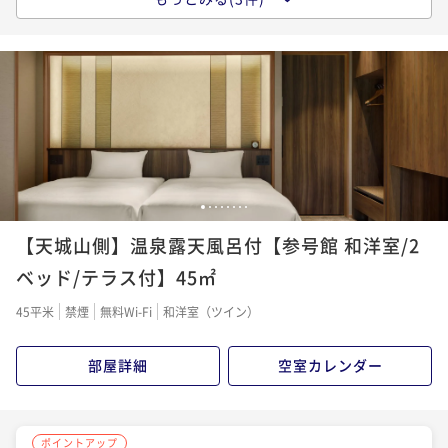
＜朝食付＞旅のアレンジ自由自在【富士山を望む露天
風呂付客室】
朝食付き
現地決済可
事前決済可
IN 15:00 - 24:00 OUT11:00
ポイント即利用で
最大7％OFF
¥42,960~
¥ 39,952 ~
2名
1
2
3
4
5
6
7
8
ポイントアップ
【天城山側】温泉露天風呂付【参号館 和洋室/2
1泊2食付（夕・朝食）プラン－スタンダード－
ベッド/テラス付】45㎡
二食付き
現地決済可
事前決済可
IN 15:00 - 24:00 OUT11:00
ポイント即利用で
最大7％OFF
45平米
禁煙
無料Wi-Fi
和洋室（ツイン）
¥57,960~
¥ 53,902 ~
2名
部屋詳細
空室カレンダー
ポイントアップ
1泊2食付（夕・朝食）プラン－スペシャル－
ポイントアップ