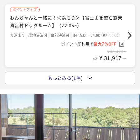
ポイントアップ
わんちゃんと一緒に！＜素泊り＞【富士山を望む露天
風呂付ドッグルーム】（22.05~）
素泊まり
現地決済可
事前決済可
IN 15:00 - 24:00 OUT11:00
ポイント即利用で
最大7％OFF
¥34,320~
¥ 31,917 ~
2名
もっとみる(1件)
ポイントアップ
わんちゃんと一緒！＜朝食付＞【富士山を望む露天風
呂付ドッグルーム】（22.05~）
朝食付き
現地決済可
事前決済可
IN 15:00 - 24:00 OUT11:00
ポイント即利用で
最大7％OFF
¥40,320~
¥ 37,497 ~
2名