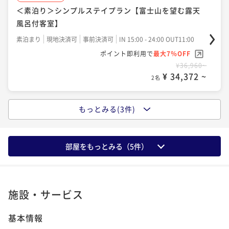
＜素泊り＞シンプルステイプラン【富士山を望む露天
二食付き
現地決済可
事前決済可
IN 15:00 - 24:00 OUT11:00
風呂付客室】
ポイント即利用で
最大7％OFF
¥62,760~
素泊まり
現地決済可
事前決済可
IN 15:00 - 24:00 OUT11:00
¥ 58,366 ~
2名
ポイント即利用で
最大7％OFF
¥36,960~
¥ 34,372 ~
2名
もっとみる(3件)
ポイントアップ
＜朝食付＞旅のアレンジ自由自在【富士山を望む露天
風呂付客室】
部屋をもっとみる（
5
件）
朝食付き
現地決済可
事前決済可
IN 15:00 - 24:00 OUT11:00
ポイント即利用で
最大7％OFF
¥42,960~
¥ 39,952 ~
2名
施設・サービス
基本情報
ポイントアップ