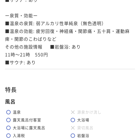
ー泉質・効能ー

■温泉の泉質: 弱アルカリ性単純泉（無色透明）

■温泉の効能: 疲労回復・神経痛・関節痛・五十肩・運動麻
痺・関節のこわばりなど

その他の施設情報	■岩盤浴: あり

11時～21時　550円

■サウナ: あり
特長
風呂
温泉
源泉かけ流し
露天風呂付客室
大浴場
大浴場に露天風呂
貸切風呂
入湯税
岩盤浴