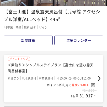
【富士山側】温泉露天風呂付【弐号館 アクセシ
ブル洋室/ALLベッド】44㎡
44平米
禁煙
無料Wi-Fi
ツイン
部屋詳細
空室カレンダー
ポイントアップ
＜素泊り＞シンプルステイプラン【富士山を望む露天
風呂付客室】
素泊まり
現地決済可
事前決済可
IN 15:00 - 24:00 OUT11:00
ポイント即利用で
最大7％OFF
¥34,320~
¥ 31,917 ~
2名