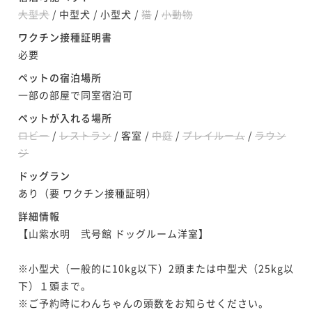
大型犬
/
中型犬
/
小型犬
/
猫
/
小動物
ワクチン接種証明書
必要
ペットの宿泊場所
一部の部屋で同室宿泊可
ペットが入れる場所
ロビー
/
レストラン
/
客室
/
中庭
/
プレイルーム
/
ラウン
ジ
ドッグラン
あり（要 ワクチン接種証明）
詳細情報
【山紫水明　弐号館 ドッグルーム洋室】

※小型犬（一般的に10kg以下）2頭または中型犬（25kg以
下）１頭まで。

※ご予約時にわんちゃんの頭数をお知らせください。
