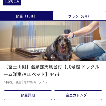
しぼりこみ
部屋
（
10
）
プラン
（
6
）
件
件
1
2
3
【富士山側】温泉露天風呂付【弐号館 ドッグル
ーム洋室/ALLベッド】44㎡
44平米
禁煙
無料Wi-Fi
ツイン
部屋詳細
空室カレンダー