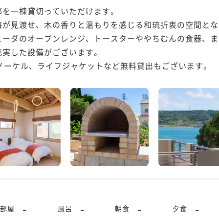
を一棟貸切っていただけます。

海が見渡せ、木の香りと温もりを感じる和琉折衷の空間とな
ューダのオーブンレンジ、トースターややちむんの食器、ま
実した設備がございます。

ュノーケル、ライフジャケットなど無料貸出もございます。
-
-
-
-
部屋
風呂
朝食
夕食