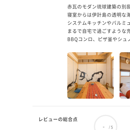
赤瓦のモダン琉球建築の別邸
寝室からは伊計島の透明な
システムキッチンやバルミ
まるで自宅で過ごすような充
BBQコンロ、ピザ釜やシ
レビューの総合点
-
5
/