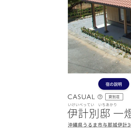
宿の説明
貸別荘
いけいべってい いちあかり
伊計別邸 一
沖縄県うるま市与那城伊計30