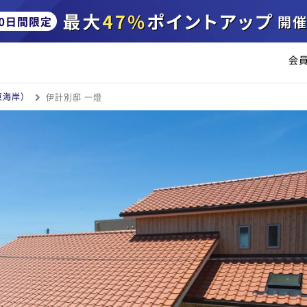
会
東海岸）
伊計別邸 一燈