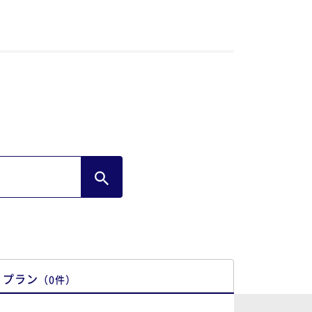
プラン
（
0
件
）