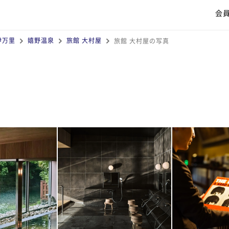
会
伊万里
嬉野温泉
旅館 大村屋
旅館 大村屋の写真