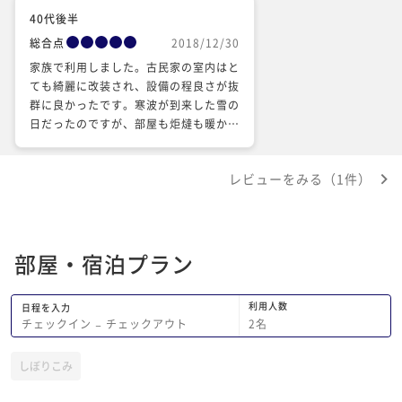
40代後半
総合点
2018/12/30
家族で利用しました。古民家の室内はと
ても綺麗に改装され、設備の程良さが抜
群に良かったです。寒波が到来した雪の
日だったのですが、部屋も炬燵も暖かく
用意されていて、子供は一棟貸の良さに
惹かれ、この家買い取りたい！というほ
レビューをみる（1件）
どです。竹田城の雲海と、まったりゆっ
たりが目的の旅だったので、炬燵やダイ
ニングでゆったり過ごせました。夕食は
家族で2時間ほどかけてゆっくりいただ
部屋・宿泊プラン
いたので、かなり遅い時間になったにも
かかわらず、スタッフの方もみなさん気
さくで過剰すぎないサービス。とても心
利用人数
日程を入力
地よかったです。また利用したいと思い
2
名
チェックイン
−
チェックアウト
ます。
しぼりこみ