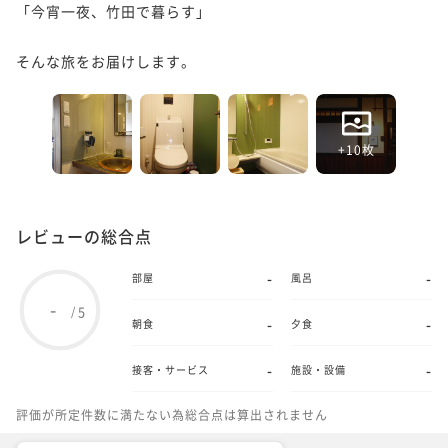
「今宵一夜、竹田で暮らす」

そんな旅をお届けします。
+10枚
レビューの総合点
-
-
部屋
風呂
-
5
/
-
-
朝食
夕食
-
-
接客・サービス
施設・設備
評価が所定件数に満たない為総合点は算出されません