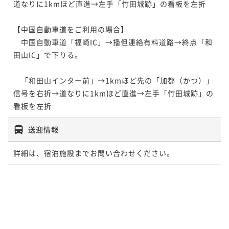
道なりに1kmほど直進→左手「竹田城跡」の看板を左折

【中国自動車道をご利用の場合】

　中国自動車道「福崎IC」→播但連絡有料道路→終点「和
田山IC」で下りる。

　「和田山インター前」→1kmほど先の「加都（かつ）」
信号を右折→道なりに1kmほど直進→左手「竹田城跡」の
送迎情報
詳細は、宿泊施設までお問い合わせください。