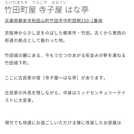
たけだまちや てらこや はなてい
竹田町屋 寺子屋 はな亭
兵庫県朝来市和田山町竹田字中町西側250-1番地
京阪神から少し足をのばした朝来市・竹田。古くから東西の
街道の拠点として賑わった地。

竹田城の麓にある、今もうだつのあがる街並みが軒を連ねる
竹田城下町。

ここに古民家の宿［寺子屋～はな亭］があります。

古民家の外見を残しながら、中身はミッドセンチュリーテイ
ストに大変身。

現代でも快適にお過ごしいただける様に改装したお部屋は
