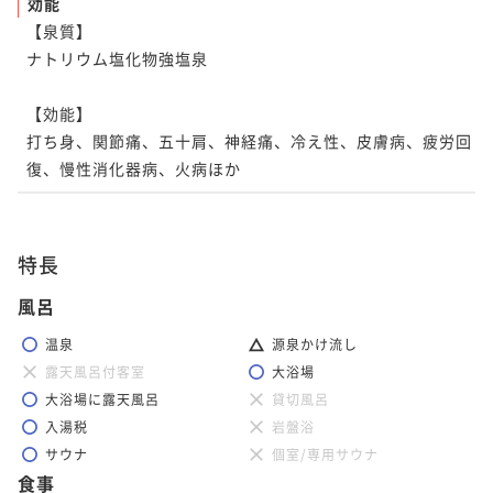
効能
【泉質】 

ナトリウム塩化物強塩泉  

【効能】 

打ち身、関節痛、五十肩、神経痛、冷え性、皮膚病、疲労回
特長
風呂
温泉
源泉かけ流し
露天風呂付客室
大浴場
大浴場に露天風呂
貸切風呂
入湯税
岩盤浴
サウナ
個室/専用サウナ
食事