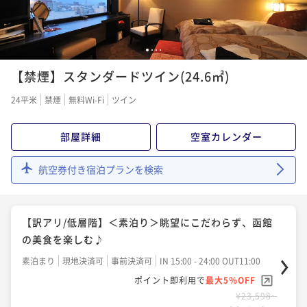
1
2
3
4
【禁煙】スタンダードツイン(24.6㎡)
24平米
禁煙
無料Wi-Fi
ツイン
部屋詳細
空室カレンダー
航空券付き宿泊プランを検索
【訳アリ/低層階】＜素泊り＞眺望にこだわらず、函館
の美食を楽しむ♪
素泊まり
現地決済可
事前決済可
IN 15:00 - 24:00 OUT11:00
ポイント即利用で
最大5％OFF
¥23,598~