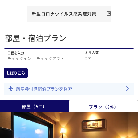
新型コロナウイルス感染症対策
部屋・宿泊プラン
利用人数
日程を入力
2
名
チェックイン
−
チェックアウト
しぼりこみ
航空券付き宿泊プランを検索
部屋
（
5
）
プラン
（
8
）
件
件