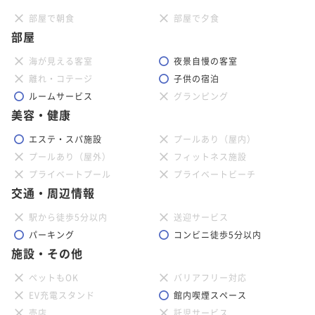
部屋で朝食
部屋で夕食
部屋
海が見える客室
夜景自慢の客室
離れ・コテージ
子供の宿泊
ルームサービス
グランピング
美容・健康
エステ・スパ施設
プールあり（屋内）
プールあり（屋外）
フィットネス施設
プライベートプール
プライベートビーチ
交通・周辺情報
駅から徒歩5分以内
送迎サービス
パーキング
コンビニ徒歩5分以内
施設・その他
ペットもOK
バリアフリー対応
EV充電スタンド
館内喫煙スペース
売店
託児サービス