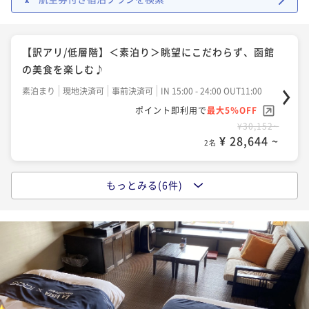
【早期割90】＜朝食付＞90日前のご予約がお得☆7階
以上確約！天然温泉と朝食バイキングをご堪能♪
【訳アリ/低層階】＜素泊り＞眺望にこだわらず、函館
朝食付き
現地決済可
事前決済可
IN 15:00 - 23:30 OUT12:00
の美食を楽しむ♪
ポイント即利用で
最大5％OFF
素泊まり
現地決済可
事前決済可
IN 15:00 - 24:00 OUT11:00
¥37,788~
¥ 35,898 ~
ポイント即利用で
最大5％OFF
2名
¥30,152~
¥ 28,644 ~
2名
【スタンダード】＜朝食付＞浪漫あふれる港町で優雅
な癒しの時を～どこよりも函館らしいホテルに～
もっとみる(6件)
【スタンダード】＜素泊り＞浪漫あふれる港町で優雅
朝食付き
現地決済可
事前決済可
IN 15:00 - 26:00 OUT11:00
な癒しの時を～どこよりも函館らしいホテルに～
ポイント即利用で
最大5％OFF
素泊まり
現地決済可
事前決済可
IN 15:00 - 26:00 OUT11:00
¥39,790~
¥ 37,800 ~
ポイント即利用で
最大5％OFF
2名
¥31,740~
¥ 30,153 ~
2名
【LaVista～眺望～】＜朝食付＞高層階＆函館山側、こ