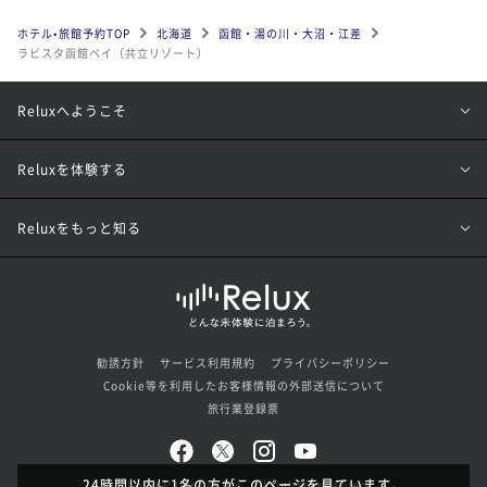
ホテル•旅館予約TOP
北海道
函館・湯の川・大沼・江差
ラビスタ函館ベイ（共立リゾート）
Reluxへようこそ
Reluxを体験する
Reluxをもっと知る
勧誘方針
サービス利用規約
プライバシーポリシー
Cookie等を利用したお客様情報の外部送信について
旅行業登録票
24時間以内に1名の方がこのページを見ています。
© Loco Partners Inc. All rights reserved.