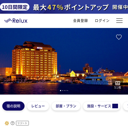
会員登録
ログイン
51
枚
1
2
3
4
5
宿の説明
レビュー
部屋・プラン
施設・サービス
リゾート