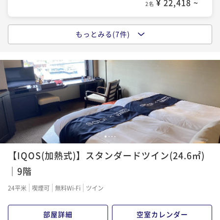
¥ 22,418 ~
2名
もっとみる(7件)
【スタンダード】＜素泊り＞浪漫あふれる港町で優雅
な癒しの時を～どこよりも函館らしいホテルに～
素泊まり
現地決済可
事前決済可
IN 15:00 - 26:00 OUT11:00
ポイント即利用で
最大5％OFF
¥24,840~
¥ 23,598 ~
2名
【4月・5月限定★ショートステイ】＜朝食付＞17時IN
1
2
3
4
で今だけ特別価格！春の函館観光＆出張にも♪
【IQOS(加熱式)】スタンダードツイン(24.6㎡)
朝食付き
現地決済可
IN 17:00 - 24:00 OUT10:00
｜9階
ポイント即利用で
最大2％OFF
24平米
喫煙可
無料Wi-Fi
ツイン
¥29,600~
¥ 29,008 ~
2名
部屋詳細
空室カレンダー