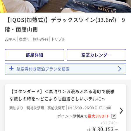
こにしかない景色を…
【4月・5月限定★ショートステイ】＜朝食付＞17時IN
1
2
3
4
5
6
朝食付き
現地決済可
事前決済可
IN 15:00 - 24:00 OUT11:00
で今だけ特別価格！春の函館観光＆出張にも♪
【IQOS(加熱式)】デラックスツイン(33.6㎡)｜9
ポイント即利用で
最大5％OFF
朝食付き
現地決済可
IN 17:00 - 24:00 OUT10:00
¥46,690~
階・函館山側
¥ 44,355 ~
ポイント即利用で
最大2％OFF
2名
33平米
喫煙可
無料Wi-Fi
トリプル
¥35,810~
¥ 35,093 ~
2名
【最大22時間/LONG STAY】＜朝食付＞ホテルライフ
部屋詳細
空室カレンダー
を存分に愉しむ♪
【早期割90】＜朝食付＞90日前のご予約がお得☆7階
航空券付き宿泊プランを検索
朝食付き
現地決済可
事前決済可
IN 14:00 - 24:00 OUT12:00
以上確約！天然温泉と朝食バイキングをご堪能♪
ポイント即利用で
最大5％OFF
朝食付き
現地決済可
事前決済可
IN 15:00 - 23:30 OUT12:00
¥48,990~
【スタンダード】＜素泊り＞浪漫あふれる港町で優雅
¥ 46,540 ~
ポイント即利用で
最大5％OFF
2名
な癒しの時を～どこよりも函館らしいホテルに～
¥37,788~
¥ 35,898 ~
2名
素泊まり
現地決済可
事前決済可
IN 15:00 - 26:00 OUT11:00
【連泊割】＜素泊り＞2泊以上ならこれ！◆清掃無しで
ポイント即利用で
最大5％OFF
のんびり気ままにご連泊♪
¥31,740~
【スタンダード】＜朝食付＞浪漫あふれる港町で優雅
¥ 30,153 ~
素泊まり
現地決済可
事前決済可
IN 15:00 - 24:00 OUT11:00
2名