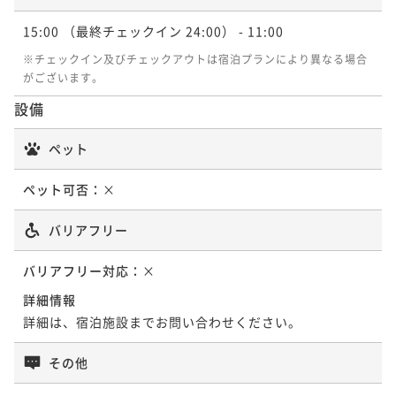
のんびり気ままにご連泊♪
15:00
（最終チェックイン 24:00）
- 11:00
素泊まり
現地決済可
事前決済可
IN 15:00 - 24:00 OUT11:00
ポイント即利用で
最大5％OFF
※チェックイン及びチェックアウトは宿泊プランにより異なる場合
¥58,372~
がございます。
¥ 55,453 ~
2名
設備
ペット
ペット可否：
×
バリアフリー
バリアフリー対応：
×
詳細情報
詳細は、宿泊施設までお問い合わせください。
その他