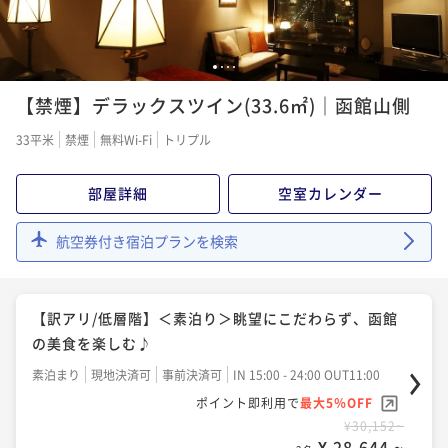
こにしかない景色を…
朝食付き
現地決済可
事前決済可
IN 15:00 - 24:00 OUT11:00
【早期割90】＜朝食付＞90日前のご予約がお得☆7階
1
2
3
4
ポイント即利用で
最大5％OFF
以上確約！天然温泉と朝食バイキングをご堪能♪
¥42,090~
【禁煙】デラックスツイン(33.6㎡)｜函館山側
¥ 39,985 ~
2名
朝食付き
現地決済可
事前決済可
IN 15:00 - 23:30 OUT12:00
33平米
禁煙
無料Wi-Fi
トリプル
ポイント即利用で
最大5％OFF
¥31,234~
【最大22時間/LONG STAY】＜朝食付＞ホテルライフ
部屋詳細
空室カレンダー
¥ 29,672 ~
2名
を存分に愉しむ♪
航空券付き宿泊プランを検索
朝食付き
現地決済可
事前決済可
IN 14:00 - 24:00 OUT12:00
【スタンダード】＜朝食付＞浪漫あふれる港町で優雅
ポイント即利用で
最大5％OFF
な癒しの時を～どこよりも函館らしいホテルに～
¥42,090~
【訳アリ/低層階】＜素泊り＞眺望にこだわらず、函館
¥ 39,985 ~
2名
朝食付き
現地決済可
事前決済可
IN 15:00 - 26:00 OUT11:00
の美食を楽しむ♪
ポイント即利用で
最大5％OFF
素泊まり
現地決済可
事前決済可
IN 15:00 - 24:00 OUT11:00
¥32,890~
【連泊割】＜素泊り＞2泊以上ならこれ！◆清掃無しで
¥ 31,245 ~
ポイント即利用で
最大5％OFF
2名
のんびり気ままにご連泊♪
¥30,152~
¥ 28,644 ~