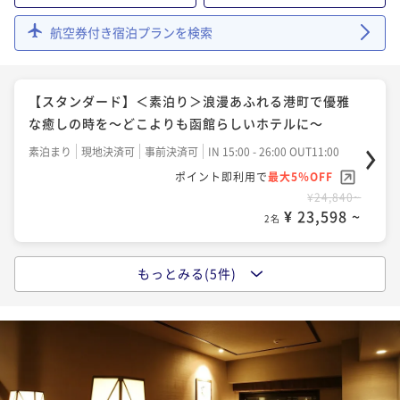
【早期割90】＜朝食付＞90日前のご予約がお得☆7階
航空券付き宿泊プランを検索
以上確約！天然温泉と朝食バイキングをご堪能♪
朝食付き
現地決済可
事前決済可
IN 15:00 - 23:30 OUT12:00
【スタンダード】＜素泊り＞浪漫あふれる港町で優雅
ポイント即利用で
最大5％OFF
な癒しの時を～どこよりも函館らしいホテルに～
¥31,234~
¥ 29,672 ~
2名
素泊まり
現地決済可
事前決済可
IN 15:00 - 26:00 OUT11:00
ポイント即利用で
最大5％OFF
¥24,840~
【スタンダード】＜朝食付＞浪漫あふれる港町で優雅
¥ 23,598 ~
2名
な癒しの時を～どこよりも函館らしいホテルに～
朝食付き
現地決済可
事前決済可
IN 15:00 - 26:00 OUT11:00
もっとみる(5件)
【4月・5月限定★ショートステイ】＜朝食付＞17時IN
ポイント即利用で
最大5％OFF
で今だけ特別価格！春の函館観光＆出張にも♪
¥32,890~
¥ 31,245 ~
2名
朝食付き
現地決済可
IN 17:00 - 24:00 OUT10:00
ポイント即利用で
最大2％OFF
¥29,600~
【LaVista～眺望～】＜朝食付＞高層階＆函館山側、こ
¥ 29,008 ~
2名