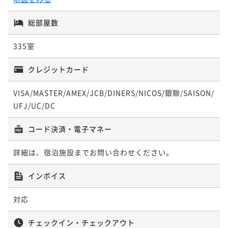
【スタンダード】＜朝食付＞浪漫あふれる港町で優雅
ポイント即利用で
最大5％OFF
総部屋数
な癒しの時を～どこよりも函館らしいホテルに～
¥58,372~
¥ 55,453 ~
2名
朝食付き
現地決済可
事前決済可
IN 15:00 - 26:00 OUT11:00
335室
ポイント即利用で
最大5％OFF
¥39,790~
クレジットカード
¥ 37,800 ~
2名
VISA/MASTER/AMEX/JCB/DINERS/NICOS/銀聯/SAISON/
UFJ/UC/DC
【最大22時間/LONG STAY】＜朝食付＞ホテルライフ
を存分に愉しむ♪
コード決済・電子マネー
朝食付き
現地決済可
事前決済可
IN 14:00 - 24:00 OUT12:00
詳細は、宿泊施設までお問い合わせください。
ポイント即利用で
最大5％OFF
¥48,990~
インボイス
¥ 46,540 ~
2名
対応
【連泊割】＜素泊り＞2泊以上ならこれ！◆清掃無しで
チェックイン・チェックアウト