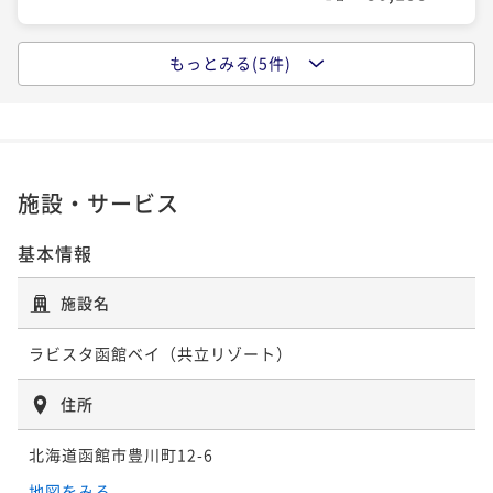
な癒しの時を～どこよりも函館らしいホテルに～
ポイント即利用で
最大5％OFF
朝食付き
現地決済可
事前決済可
IN 15:00 - 26:00 OUT11:00
¥58,372~
もっとみる(5件)
【4月・5月限定★ショートステイ】＜朝食付＞17時IN
¥ 55,453 ~
ポイント即利用で
最大5％OFF
2名
で今だけ特別価格！春の函館観光＆出張にも♪
¥39,790~
¥ 37,800 ~
2名
朝食付き
現地決済可
IN 17:00 - 24:00 OUT10:00
ポイント即利用で
最大2％OFF
¥35,810~
施設・サービス
【最大22時間/LONG STAY】＜朝食付＞ホテルライフ
¥ 35,093 ~
2名
を存分に愉しむ♪
基本情報
朝食付き
現地決済可
事前決済可
IN 14:00 - 24:00 OUT12:00
【早期割90】＜朝食付＞90日前のご予約がお得☆7階
施設名
ポイント即利用で
最大5％OFF
以上確約！天然温泉と朝食バイキングをご堪能♪
¥48,990~
¥ 46,540 ~
ラビスタ函館ベイ（共立リゾート）
2名
朝食付き
現地決済可
事前決済可
IN 15:00 - 23:30 OUT12:00
ポイント即利用で
最大5％OFF
住所
¥37,788~
【連泊割】＜素泊り＞2泊以上ならこれ！◆清掃無しで
¥ 35,898 ~
2名
北海道函館市豊川町12-6
のんびり気ままにご連泊♪
地図をみる
素泊まり
現地決済可
事前決済可
IN 15:00 - 24:00 OUT11:00