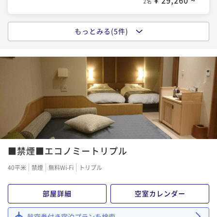
2名
もっとみる(5件)
【1泊朝食】遅い到着でも大丈夫★天然温泉客室風呂付
き
朝食付き
事前決済可
IN 15:00 - 22:00 OUT10:00
ポイント即利用で
最大5％OFF
¥40,150~
¥ 38,142 ~
2名
【早期割50】50日前までのご予約に★
■禁煙■エコノミートリプル
二食付き
事前決済可
IN 15:00 - 19:45 OUT12:00
ポイント即利用で
最大5％OFF
40平米
禁煙
無料Wi-Fi
トリプル
¥50,380~
¥ 47,861 ~
2名
部屋詳細
空室カレンダー
航空券付き宿泊プランを検索