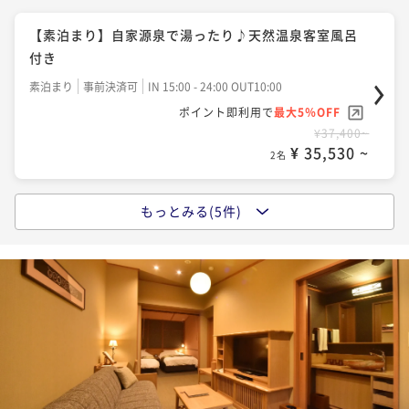
を満喫、非日常にどっぷり浸かる旅
【素泊まり】自家源泉で湯ったり♪天然温泉客室風呂
二食付き
事前決済可
IN 15:00 - 19:45 OUT11:00
付き
ポイント即利用で
最大5％OFF
素泊まり
事前決済可
IN 15:00 - 24:00 OUT10:00
¥107,360~
¥ 101,992 ~
ポイント即利用で
最大5％OFF
2名
¥37,400~
¥ 35,530 ~
2名
もっとみる(5件)
【1泊朝食】遅い到着でも大丈夫★天然温泉客室風呂付
き
朝食付き
事前決済可
IN 15:00 - 22:00 OUT10:00
ポイント即利用で
最大5％OFF
¥46,750~
¥ 44,412 ~
2名
【早期割50】50日前までのご予約に★