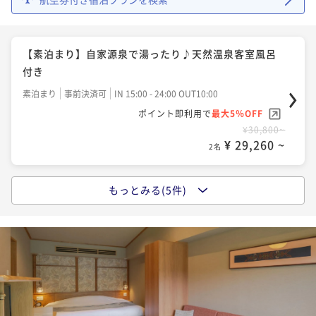
【早期割２８】２８日前までのご予約に★
二食付き
事前決済可
IN 15:00 - 19:45 OUT11:00
ポイント即利用で
最大5％OFF
【素泊まり】自家源泉で湯ったり♪天然温泉客室風呂
¥51,480~
付き
¥ 48,906 ~
2名
素泊まり
事前決済可
IN 15:00 - 24:00 OUT10:00
ポイント即利用で
最大5％OFF
【スタンダード】静かな森に抱かれた宿で癒しの休
¥30,800~
¥ 29,260 ~
日 天然温泉風呂完備
2名
二食付き
事前決済可
IN 15:00 - 20:00 OUT11:00
ポイント即利用で
最大5％OFF
もっとみる(5件)
【1泊朝食】遅い到着でも大丈夫★天然温泉客室風呂付
¥54,230~
き
¥ 51,518 ~
2名
朝食付き
事前決済可
IN 15:00 - 22:00 OUT10:00
ポイント即利用で
最大5％OFF
【連泊割★2食付】《清掃なし》ECOプラン～阿寒の森
¥40,150~
¥ 38,142 ~
を満喫、非日常にどっぷり浸かる旅
2名
二食付き
事前決済可
IN 15:00 - 19:45 OUT11:00