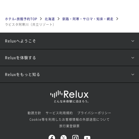
ホテル•旅館予約TOP
北海道
釧路・阿寒・サロマ・知床・網走
ラビスタ阿寒川（共立リゾート）
Reluxへようこそ
Reluxを体験する
Reluxをもっと知る
勧誘方針
サービス利用規約
プライバシーポリシー
Cookie等を利用したお客様情報の外部送信について
旅行業登録票