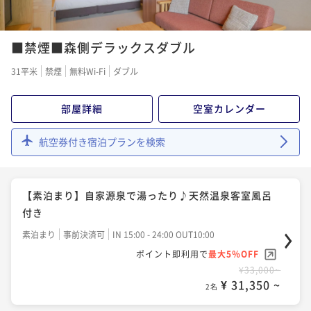
ポイント即利用で
最大5％OFF
【早期割50】50日前までのご予約に★
¥102,960~
¥ 97,812 ~
■禁煙■森側デラックスダブル
二食付き
事前決済可
IN 15:00 - 19:45 OUT12:00
2名
ポイント即利用で
最大5％OFF
31平米
禁煙
無料Wi-Fi
ダブル
¥50,380~
¥ 47,861 ~
2名
部屋詳細
空室カレンダー
航空券付き宿泊プランを検索
【早期割２８】２８日前までのご予約に★
二食付き
事前決済可
IN 15:00 - 19:45 OUT11:00
ポイント即利用で
最大5％OFF
【素泊まり】自家源泉で湯ったり♪天然温泉客室風呂
¥51,480~
付き
¥ 48,906 ~
2名
素泊まり
事前決済可
IN 15:00 - 24:00 OUT10:00
ポイント即利用で
最大5％OFF
【スタンダード】静かな森に抱かれた宿で癒しの休
¥33,000~
¥ 31,350 ~
日 天然温泉風呂完備
2名
二食付き
事前決済可
IN 15:00 - 20:00 OUT11:00