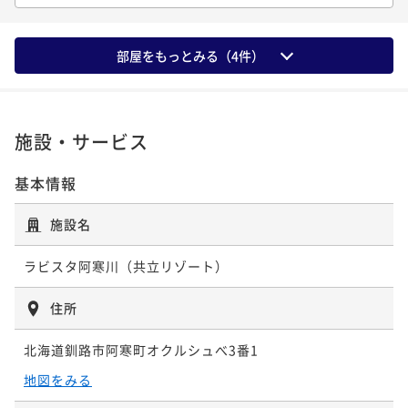
¥60,830~
き
¥ 57,788 ~
2名
朝食付き
事前決済可
IN 15:00 - 22:00 OUT10:00
部屋をもっとみる（
4
件）
ポイント即利用で
最大5％OFF
【連泊割★2食付】《清掃なし》ECOプラン～阿寒の森
¥48,950~
¥ 46,502 ~
を満喫、非日常にどっぷり浸かる旅
2名
施設・サービス
二食付き
事前決済可
IN 15:00 - 19:45 OUT11:00
ポイント即利用で
最大5％OFF
基本情報
【早期割50】50日前までのご予約に★
¥116,160~
¥ 110,352 ~
二食付き
事前決済可
IN 15:00 - 19:45 OUT12:00
2名
施設名
ポイント即利用で
最大5％OFF
¥58,520~
ラビスタ阿寒川（共立リゾート）
¥ 55,594 ~
2名
住所
【早期割２８】２８日前までのご予約に★
北海道釧路市阿寒町オクルシュべ3番1
二食付き
事前決済可
IN 15:00 - 19:45 OUT11:00
地図をみる
ポイント即利用で
最大5％OFF