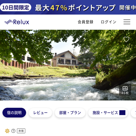
会員登録
ログイン
46
枚
1
2
3
4
5
宿の説明
レビュー
部屋・プラン
施設・サービス
旅館