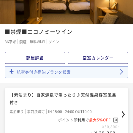
■禁煙■エコノミーツイン
36平米
禁煙
無料Wi-Fi
ツイン
部屋詳細
空室カレンダー
航空券付き宿泊プランを検索
【素泊まり】自家源泉で湯ったり♪天然温泉客室風呂
付き
素泊まり
事前決済可
IN 15:00 - 24:00 OUT10:00
ポイント即利用で
最大5％OFF
¥30,800~
¥ 29,260 ~