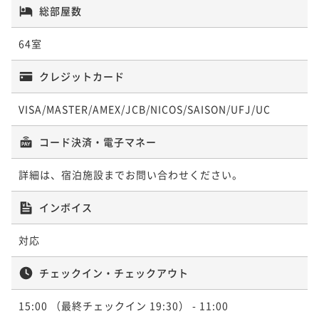
¥59,840~
総部屋数
¥ 56,848 ~
2名
64室
【スタンダード】静かな森に抱かれた宿で癒しの休
クレジットカード
日 天然温泉風呂完備
VISA/MASTER/AMEX/JCB/NICOS/SAISON/UFJ/UC
二食付き
事前決済可
IN 15:00 - 20:00 OUT11:00
ポイント即利用で
最大5％OFF
コード決済・電子マネー
¥63,030~
¥ 59,878 ~
2名
詳細は、宿泊施設までお問い合わせください。
インボイス
【連泊割★2食付】《清掃なし》ECOプラン～阿寒の森
を満喫、非日常にどっぷり浸かる旅
対応
二食付き
事前決済可
IN 15:00 - 19:45 OUT11:00
チェックイン・チェックアウト
ポイント即利用で
最大5％OFF
¥120,560~
15:00
（最終チェックイン 19:30）
- 11:00
¥ 114,532 ~
2名