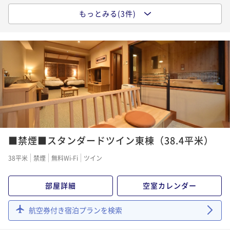
ポイント即利用で
最大5％OFF
もっとみる(3件)
【1泊朝食】遅い到着でも大丈夫★天然温泉客室風呂付
¥54,230~
き
¥ 51,518 ~
2名
朝食付き
事前決済可
IN 15:00 - 22:00 OUT10:00
ポイント即利用で
最大5％OFF
【連泊割★2食付】《清掃なし》ECOプラン～阿寒の森
¥42,350~
¥ 40,232 ~
を満喫、非日常にどっぷり浸かる旅
2名
二食付き
事前決済可
IN 15:00 - 19:45 OUT11:00
ポイント即利用で
最大5％OFF
【スタンダード】静かな森に抱かれた宿で癒しの休
¥102,960~
日 天然温泉風呂完備
¥ 97,812 ~
■禁煙■スタンダードツイン東棟（38.4平米）
2名
二食付き
事前決済可
IN 15:00 - 20:00 OUT11:00
38平米
禁煙
無料Wi-Fi
ツイン
ポイント即利用で
最大5％OFF
¥56,430~
部屋詳細
空室カレンダー
¥ 53,608 ~
2名
航空券付き宿泊プランを検索
【連泊割★2食付】《清掃なし》ECOプラン～阿寒の森