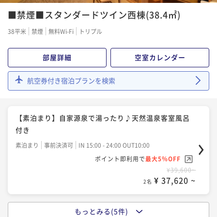
■禁煙■スタンダードツイン西棟(38.4㎡)
二食付き
事前決済可
IN 15:00 - 19:45 OUT12:00
ポイント即利用で
最大5％OFF
38平米
禁煙
無料Wi-Fi
トリプル
¥56,540~
¥ 53,713 ~
2名
部屋詳細
空室カレンダー
航空券付き宿泊プランを検索
【早期割２８】２８日前までのご予約に★
二食付き
事前決済可
IN 15:00 - 19:45 OUT11:00
ポイント即利用で
最大5％OFF
【素泊まり】自家源泉で湯ったり♪天然温泉客室風呂
¥57,640~
付き
¥ 54,758 ~
2名
素泊まり
事前決済可
IN 15:00 - 24:00 OUT10:00
ポイント即利用で
最大5％OFF
【スタンダード】静かな森に抱かれた宿で癒しの休
¥39,600~
¥ 37,620 ~
日 天然温泉風呂完備
2名
二食付き
事前決済可
IN 15:00 - 20:00 OUT11:00
ポイント即利用で
最大5％OFF
もっとみる(5件)
【1泊朝食】遅い到着でも大丈夫★天然温泉客室風呂付