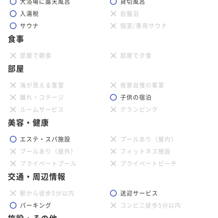
大浴場に露天風呂
貸切風呂
入湯税
岩盤浴
サウナ
個室/専用サウナ
食事
部屋で朝食
部屋で夕食
部屋
海が見える客室
夜景自慢の客室
離れ・コテージ
子供の宿泊
ルームサービス
グランピング
美容・健康
エステ・スパ施設
プールあり（屋内）
プールあり（屋外）
フィットネス施設
プライベートプール
プライベートビーチ
交通・周辺情報
駅から徒歩5分以内
送迎サービス
パーキング
コンビニ徒歩5分以内
施設・その他