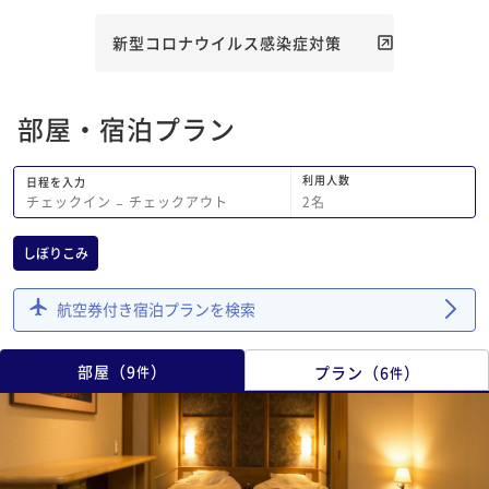
新型コロナウイルス感染症対策
部屋・宿泊プラン
利用人数
日程を入力
2
名
チェックイン
−
チェックアウト
しぼりこみ
航空券付き宿泊プランを検索
部屋
（
9
）
プラン
（
6
）
件
件