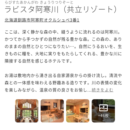
らびすたあかんがわ きょうりつりぞーと
ラビスタ阿寒川（共立リゾート）
北海道釧路市阿寒町オクルシュべ3番1
ここは、深く静かな森の中、縫うように流れるのは阿寒川。

かつてから手つかずの自然が残る豊かな森。この森の、あり
のままの自然とひとつになりたい…。自然にうるおいを、生
きものに糧を、大地に実りをもたらしてくれる、豊かな川に
隣接する自然を感じるホテルです。

お湯は敷地内から湧き出る自家源泉からの掛け流し。清流や
森との一体感を味わえる野趣ある造りです。川の表情の変化
を楽しみながら、温泉の質の良さをお愉し...
続きをよむ
+46枚