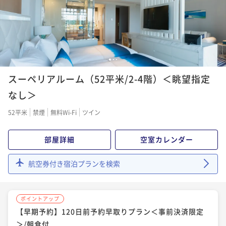
1
2
3
スーペリアルーム（52平米/2-4階）＜眺望指定
なし＞
52平米
禁煙
無料Wi-Fi
ツイン
部屋詳細
空室カレンダー
航空券付き宿泊プランを検索
ポイントアップ
【早期予約】120日前予約早取りプラン＜事前決済限定
＞/朝食付