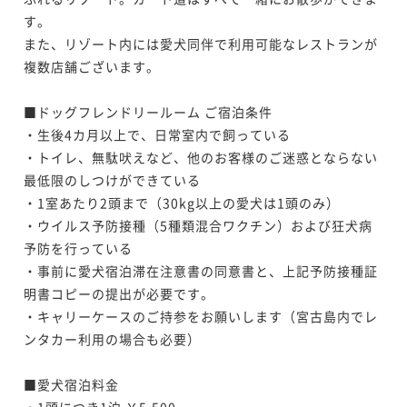
す。

朝食付き
現地決済可
事前決済可
IN 15:00 - 23:00 OUT11:00
また、リゾート内には愛犬同伴で利用可能なレストランが
ポイント即利用で
最大7％OFF
複数店舗ございます。

¥190,620~
¥ 177,276 ~
2名
■ドッグフレンドリールーム ご宿泊条件

・生後4カ月以上で、日常室内で飼っている

ポイントアップ
・トイレ、無駄吠えなど、他のお客様のご迷惑とならない
【連泊割】6連泊以上におすすめ！南国リゾートで暮ら
最低限のしつけができている

すようにステイ＜事前決済限定＞/朝食付
・1室あたり2頭まで（30kg以上の愛犬は1頭のみ）

・ウイルス予防接種（5種類混合ワクチン）および狂犬病
朝食付き
事前決済可
IN 15:00 - 23:00 OUT11:00
予防を行っている

ポイント即利用で
最大7％OFF
・事前に愛犬宿泊滞在注意書の同意書と、上記予防接種証
¥361,800~
¥ 336,474 ~
明書コピーの提出が必要です。

2名
・キャリーケースのご持参をお願いします（宮古島内でレ
ンタカー利用の場合も必要）

■愛犬宿泊料金

・1頭につき1泊 ￥5,500
