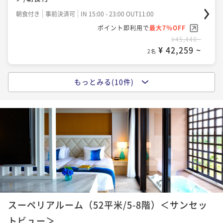
朝食付き
事前決済可
IN 15:00 - 23:00 OUT11:00
ポイント即利用で
最大7％OFF
¥45,440~
¥ 42,259 ~
2名
もっとみる(10件)
ポイントアップ
【宿の日】宮古ブルーを眺める「特等席」～蒼に包ま
れる至高の空間～ポイント5％UPプラン/朝食付
朝食付き
現地決済可
事前決済可
IN 15:00 - 23:00 OUT11:00
ポイント即利用で
最大12％OFF
¥50,780~
¥ 44,686 ~
2名
1
2
3
4
ポイントアップ
スーペリアルーム（52平米/5-8階）＜サンセッ
【お日にち限定】スペシャルプライス！”蒼の楽園”ホ
テルシギラミラージュで愉しむ島旅/朝食付
トビュー＞