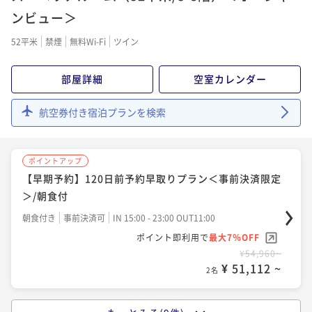
グを楽しむ宮古島ステイ/朝食付＜ベイサイド指定＞
＜事前決済限定＞/朝食付
ンビュー＞
¥75,460~
朝食付き
現地決済可
事前決済可
IN 15:00 - 23:00 OUT11:00
¥ 70,177 ~
2名
朝食付き
事前決済可
IN 15:00 - 23:00 OUT11:00
52平米
禁煙
無料Wi-Fi
ツイン
ポイント即利用で
最大7％OFF
ポイント即利用で
最大7％OFF
¥56,980~
¥55,620~
¥ 52,991 ~
ポイントアップ
部屋詳細
空室カレンダー
2名
¥ 51,726 ~
2名
「割引プラン」【連泊割】3-5連泊におすすめ！リゾー
ト連泊ステイ/朝食付
航空券付き宿泊プランを検索
ポイントアップ
ポイントアップ
朝食付き
現地決済可
事前決済可
IN 15:00 - 23:00 OUT11:00
【選べるDinner/早期予約】90日前予約早取りプラン
【Relux限定】特別料金＆ポイント5％UPプラン/朝食
ポイント即利用で
最大7％OFF
＜事前決済限定＞/2食付
ポイントアップ
付
¥139,560~
【早期予約】120日前予約早取りプラン＜事前決済限定
二食付き
事前決済可
IN 15:00 - 19:00 OUT11:00
¥ 129,790 ~
2名
朝食付き
現地決済可
事前決済可
IN 15:00 - 23:00 OUT11:00
＞/朝食付
ポイント即利用で
最大7％OFF
ポイント即利用で
最大7％OFF
¥73,280~
朝食付き
事前決済可
IN 15:00 - 23:00 OUT11:00
¥56,840~
¥ 68,150 ~
ポイントアップ
2名
¥ 52,861 ~
ポイント即利用で
最大7％OFF
2名
【連泊割】6連泊以上におすすめ！南国リゾートで暮ら
¥54,960~
すようにステイ＜事前決済限定＞/朝食付
¥ 51,112 ~
2名
ポイントアップ
ポイントアップ
朝食付き
事前決済可
IN 15:00 - 23:00 OUT11:00
【選べるDinner】美食を堪能する宮古島リゾートステ
【ベストレート】朝食付
ポイント即利用で
最大7％OFF
イ/2食付