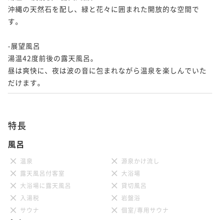
沖縄の天然石を配し、緑と花々に囲まれた開放的な空間で
す。

-展望風呂

湯温42度前後の露天風呂。

昼は爽快に、夜は波の音に包まれながら温泉を楽しんでいた
だけます。
特長
風呂
温泉
源泉かけ流し
露天風呂付客室
大浴場
大浴場に露天風呂
貸切風呂
入湯税
岩盤浴
サウナ
個室/専用サウナ