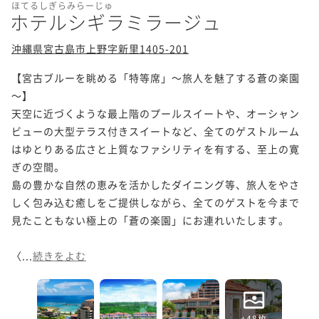
ほてるしぎらみらーじゅ
ホテルシギラミラージュ
沖縄県宮古島市上野字新里1405-201
【宮古ブルーを眺める「特等席」～旅人を魅了する蒼の楽園
～】

天空に近づくような最上階のプールスイートや、オーシャン
ビューの大型テラス付きスイートなど、全てのゲストルーム
はゆとりある広さと上質なファシリティを有する、至上の寛
ぎの空間。

島の豊かな自然の恵みを活かしたダイニング等、旅人をやさ
しく包み込む癒しをご提供しながら、全てのゲストを今まで
見たこともない極上の「蒼の楽園」にお連れいたします。

〈...
続きをよむ
+48枚