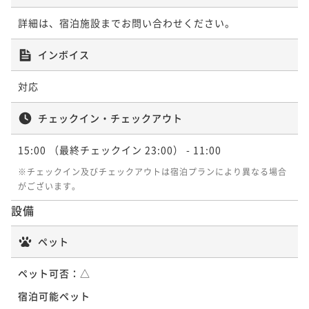
【選べるDinner】美食を堪能する宮古島リゾートステ
【ベストレート】朝食付
イ/2食付
詳細は、宿泊施設までお問い合わせください。
朝食付き
現地決済可
事前決済可
IN 15:00 - 22:00 OUT11:00
二食付き
現地決済可
事前決済可
IN 15:00 - 19:00 OUT11:00
ポイント即利用で
最大7％OFF
インボイス
ポイント即利用で
最大7％OFF
¥70,620~
¥86,680~
¥ 65,676 ~
2名
対応
¥ 80,612 ~
2名
チェックイン・チェックアウト
ポイントアップ
ポイントアップ
【リゾート利用券付】お得にレストランやショッピン
15:00
（最終チェックイン 23:00）
- 11:00
「割引プラン」【連泊割】3-5連泊におすすめ！リゾー
グを楽しむ宮古島ステイ/朝食付＜ベイサイド指定＞
ト連泊ステイ/朝食付
※チェックイン及びチェックアウトは宿泊プランにより異なる場合
朝食付き
現地決済可
事前決済可
IN 15:00 - 23:00 OUT11:00
がございます。
朝食付き
現地決済可
事前決済可
IN 15:00 - 23:00 OUT11:00
ポイント即利用で
最大7％OFF
設備
ポイント即利用で
最大7％OFF
¥72,600~
¥169,860~
¥ 67,518 ~
2名
ペット
¥ 157,969 ~
2名
ペット可否：
△
ポイントアップ
ポイントアップ
宿泊可能ペット
【選べるDinner/早期予約】90日前予約早取りプラン
【連泊割】6連泊以上におすすめ！南国リゾートで暮ら