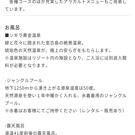
　各種コースのほか充実したアラカルトメニューもご用意し
ています。
お風呂
■シギラ黄金温泉

緑と花々に囲まれた宮古島の絶景温泉。

琥珀色の天然温泉が、極上の安らぎをもたらします。

※温泉施設はリゾート内の施設となり、ご入浴には別途入館
料が必要となります。

-ジャングルプール

地下1250ｍから湧き上がる源泉温度は50度。

天然源泉を使い１年中暖かく入れる、水着着用のジャングル
プール。

※水着はお客様にてご持参ください（レンタル・販売あり）

-露天風呂

湯温41度前後の露天風呂。
