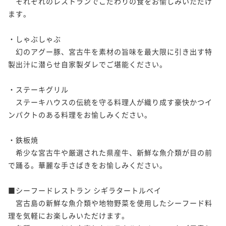
　それぞれのレストランでこだわりの食をお愉しみいただけ
ます。

・しゃぶしゃぶ

　幻のアグー豚、宮古牛を素材の旨味を最大限に引き出す特
製出汁に潜らせ自家製ダレでご堪能ください。

・ステーキグリル

　ステーキハウスの伝統を守る料理人が織り成す豪快かつイ
ンパクトのある料理をお愉しみください。

・鉄板焼

　希少な宮古牛や厳選された県産牛、新鮮な魚介類が目の前
で踊る。華麗な手さばきをお愉しみください。

■シーフードレストラン シギラタートルベイ

　宮古島の新鮮な魚介類や地物野菜を使用したシーフード料
理を気軽にお楽しみいただけます。
