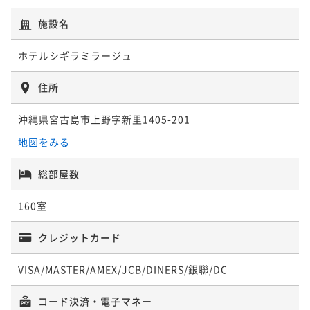
朝食付き
現地決済可
事前決済可
IN 15:00 - 23:00 OUT11:00
【リゾート利用券付】お得にレストランやショッピン
「割引プラン」【早期予約】90日前予約早取りプラン
ポイント即利用で
最大7％OFF
施設名
グを楽しむ宮古島ステイ/朝食付＜ベイサイド指定＞
＜事前決済限定＞/朝食付
¥156,780~
朝食付き
現地決済可
事前決済可
IN 15:00 - 23:00 OUT11:00
¥ 145,805 ~
2名
ホテルシギラミラージュ
朝食付き
事前決済可
IN 15:00 - 23:00 OUT11:00
ポイント即利用で
最大7％OFF
ポイント即利用で
最大7％OFF
¥64,680~
住所
¥67,500~
¥ 60,152 ~
ポイントアップ
2名
¥ 62,775 ~
2名
【連泊割】6連泊以上におすすめ！南国リゾートで暮ら
沖縄県宮古島市上野字新里1405-201
すようにステイ＜事前決済限定＞/朝食付
地図をみる
ポイントアップ
ポイントアップ
朝食付き
事前決済可
IN 15:00 - 23:00 OUT11:00
【選べるDinner/早期予約】90日前予約早取りプラン
【Relux限定】特別料金＆ポイント5％UPプラン/朝食
ポイント即利用で
最大7％OFF
総部屋数
＜事前決済限定＞/2食付
付
¥297,660~
二食付き
事前決済可
IN 15:00 - 19:00 OUT11:00
¥ 276,823 ~
160室
2名
朝食付き
現地決済可
事前決済可
IN 15:00 - 23:00 OUT11:00
ポイント即利用で
最大7％OFF
ポイント即利用で
最大7％OFF
¥80,200~
クレジットカード
¥68,960~
¥ 74,586 ~
2名
¥ 64,132 ~
2名
VISA/MASTER/AMEX/JCB/DINERS/銀聯/DC
ポイントアップ
コード決済・電子マネー
ポイントアップ