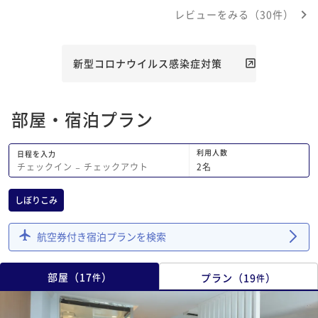
レビューをみる（30件）
新型コロナウイルス感染症対策
部屋・宿泊プラン
利用人数
日程を入力
2
名
チェックイン
−
チェックアウト
しぼりこみ
航空券付き宿泊プランを検索
部屋
（
17
）
プラン
（
19
）
件
件