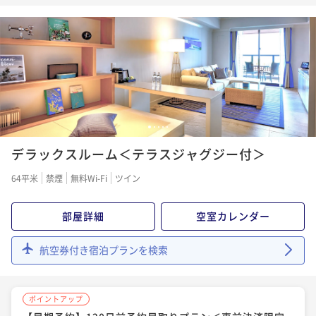
朝食付き
現地決済可
事前決済可
IN 15:00 - 23:00 OUT11:00
れる至高の空間～ポイント5％UPプラン/朝食付
ポイント即利用で
最大7％OFF
朝食付き
現地決済可
事前決済可
IN 15:00 - 23:00 OUT11:00
¥50,780~
¥ 47,225 ~
ポイント即利用で
最大12％OFF
2名
¥54,120~
¥ 47,625 ~
2名
ポイントアップ
【ベストレート】朝食付
1
2
3
4
5
ポイントアップ
朝食付き
現地決済可
事前決済可
IN 15:00 - 22:00 OUT11:00
デラックスルーム＜テラスジャグジー付＞
【お日にち限定】スペシャルプライス！”蒼の楽園”ホ
ポイント即利用で
最大7％OFF
テルシギラミラージュで愉しむ島旅/朝食付
64平米
禁煙
無料Wi-Fi
ツイン
¥51,700~
朝食付き
現地決済可
事前決済可
IN 15:00 - 23:00 OUT11:00
¥ 48,081 ~
2名
ポイント即利用で
最大7％OFF
部屋詳細
空室カレンダー
¥51,280~
¥ 47,690 ~
ポイントアップ
2名
航空券付き宿泊プランを検索
【リゾート利用券付】お得にレストランやショッピン
グを楽しむ宮古島ステイ/朝食付＜ベイサイド指定＞
ポイントアップ
ポイントアップ
朝食付き
現地決済可
事前決済可
IN 15:00 - 23:00 OUT11:00
「割引プラン」【早期予約】90日前予約早取りプラン