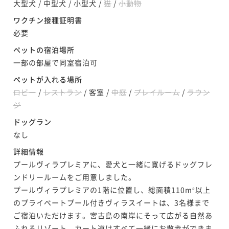
大型犬
/
中型犬
/
小型犬
/
猫
/
小動物
＜事前決済限定＞/2食付
すようにステイ＜事前決済限定＞/朝食付
ワクチン接種証明書
二食付き
事前決済可
IN 15:00 - 19:00 OUT11:00
朝食付き
事前決済可
IN 15:00 - 23:00 OUT11:00
必要
ポイント即利用で
最大7％OFF
ポイント即利用で
最大7％OFF
¥87,340~
ペットの宿泊場所
¥322,360~
¥ 81,226 ~
2名
一部の部屋で同室宿泊可
¥ 299,794 ~
2名
ペットが入れる場所
ポイントアップ
ロビー
/
レストラン
/
客室
/
中庭
/
プレイルーム
/
ラウン
【選べるDinner】美食を堪能する宮古島リゾートステ
ジ
イ/2食付
ドッグラン
二食付き
現地決済可
事前決済可
IN 15:00 - 19:00 OUT11:00
なし
ポイント即利用で
最大7％OFF
詳細情報
¥94,600~
プールヴィラプレミアに、愛犬と一緒に寛げるドッグフレ
¥ 87,978 ~
2名
ンドリールームをご用意しました。

プールヴィラプレミアの1階に位置し、総面積110m²以上
のプライベートプール付きヴィラスイートは、3名様まで
ポイントアップ
ご宿泊いただけます。宮古島の南岸にそって広がる自然あ
「割引プラン」【連泊割】3-5連泊におすすめ！リゾー
ふれるリゾート。カート道はすべて一緒にお散歩ができま
ト連泊ステイ/朝食付