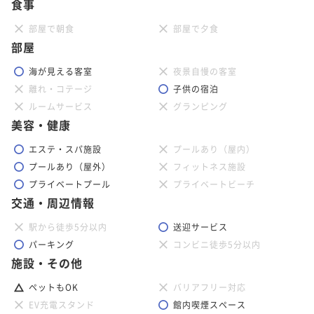
食事
部屋で朝食
部屋で夕食
部屋
海が見える客室
夜景自慢の客室
離れ・コテージ
子供の宿泊
ルームサービス
グランピング
美容・健康
エステ・スパ施設
プールあり（屋内）
プールあり（屋外）
フィットネス施設
プライベートプール
プライベートビーチ
交通・周辺情報
駅から徒歩5分以内
送迎サービス
パーキング
コンビニ徒歩5分以内
施設・その他
ペットもOK
バリアフリー対応
EV充電スタンド
館内喫煙スペース