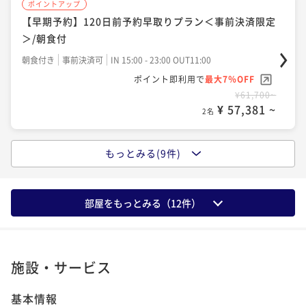
ポイントアップ
二食付き
事前決済可
IN 15:00 - 19:00 OUT11:00
「割引プラン」【早期予約】90日前予約早取りプラン
朝食付き
事前決済可
IN 15:00 - 23:00 OUT11:00
【早期予約】120日前予約早取りプラン＜事前決済限定
ポイント即利用で
最大7％OFF
＜事前決済限定＞/朝食付
ポイント即利用で
最大7％OFF
＞/朝食付
¥75,840~
¥283,020~
朝食付き
事前決済可
IN 15:00 - 23:00 OUT11:00
¥ 70,531 ~
2名
朝食付き
事前決済可
IN 15:00 - 23:00 OUT11:00
¥ 263,208 ~
2名
ポイント即利用で
最大7％OFF
ポイント即利用で
最大7％OFF
¥60,180~
¥61,700~
¥ 55,967 ~
ポイントアップ
2名
¥ 57,381 ~
2名
【選べるDinner】美食を堪能する宮古島リゾートステ
イ/2食付
ポイントアップ
もっとみる(9件)
ポイントアップ
二食付き
現地決済可
事前決済可
IN 15:00 - 19:00 OUT11:00
【Relux限定】特別料金＆ポイント5％UPプラン/朝食
【宿の日】宮古ブルーを眺める「特等席」～蒼に包ま
ポイント即利用で
最大7％OFF
付
れる至高の空間～ポイント5％UPプラン/朝食付
¥81,840~
部屋をもっとみる（
12
件）
朝食付き
現地決済可
事前決済可
IN 15:00 - 23:00 OUT11:00
¥ 76,111 ~
2名
朝食付き
現地決済可
事前決済可
IN 15:00 - 23:00 OUT11:00
ポイント即利用で
最大7％OFF
ポイント即利用で
最大12％OFF
¥61,440~
¥68,960~
¥ 57,139 ~
ポイントアップ
2名
¥ 60,684 ~
2名
施設・サービス
「割引プラン」【連泊割】3-5連泊におすすめ！リゾー
ト連泊ステイ/朝食付
基本情報
ポイントアップ
ポイントアップ