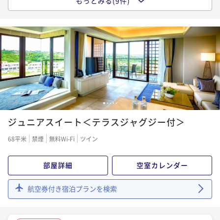
もっとみる(9件)
ポイントアップ
¥265,140~
朝食付き
現地決済可
事前決済可
IN 15:00 - 22:00 OUT11:00
【宿の日】宮古ブルーを眺める「特等席」～蒼に包ま
二食付き
現地決済可
事前決済可
IN 15:00 - 19:00 OUT11:00
¥ 246,580 ~
2名
ポイント即利用で
最大7％OFF
れる至高の空間～ポイント5％UPプラン/朝食付
ポイント即利用で
最大7％OFF
¥58,080~
¥78,980~
朝食付き
現地決済可
事前決済可
IN 15:00 - 23:00 OUT11:00
¥ 54,014 ~
2名
¥ 73,451 ~
2名
ポイント即利用で
最大12％OFF
¥61,440~
¥ 54,067 ~
ポイントアップ
2名
ポイントアップ
【リゾート利用券付】お得にレストランやショッピン
「割引プラン」【連泊割】3-5連泊におすすめ！リゾー
グを楽しむ宮古島ステイ/朝食付＜ベイサイド指定＞
1
2
3
4
5
ト連泊ステイ/朝食付
ポイントアップ
朝食付き
現地決済可
事前決済可
IN 15:00 - 23:00 OUT11:00
ジュニアスイート＜テラスジャグジー付＞
【お日にち限定】スペシャルプライス！”蒼の楽園”ホ
朝食付き
現地決済可
事前決済可
IN 15:00 - 23:00 OUT11:00
ポイント即利用で
最大7％OFF
テルシギラミラージュで愉しむ島旅/朝食付
ポイント即利用で
最大7％OFF
68平米
禁煙
無料Wi-Fi
ツイン
¥59,840~
¥149,040~
朝食付き
現地決済可
事前決済可
IN 15:00 - 23:00 OUT11:00
¥ 55,651 ~
2名
¥ 138,607 ~
2名
ポイント即利用で
最大7％OFF
部屋詳細
空室カレンダー
¥58,200~
¥ 54,126 ~
ポイントアップ
2名
航空券付き宿泊プランを検索
ポイントアップ
【選べるDinner/早期予約】90日前予約早取りプラン
【連泊割】6連泊以上におすすめ！南国リゾートで暮ら
＜事前決済限定＞/2食付
すようにステイ＜事前決済限定＞/朝食付
ポイントアップ