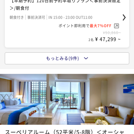
【早期予約】120日前予約早取りプラン＜事前決済限定
ポイント即利用で
最大7％OFF
＜事前決済限定＞/朝食付
＞/朝食付
¥53,460~
朝食付き
事前決済可
IN 15:00 - 23:00 OUT11:00
¥ 49,717 ~
2名
朝食付き
事前決済可
IN 15:00 - 23:00 OUT11:00
ポイント即利用で
最大7％OFF
ポイント即利用で
最大7％OFF
¥52,860~
¥50,860~
¥ 49,159 ~
ポイントアップ
2名
¥ 47,299 ~
2名
【選べるDinner/早期予約】90日前予約早取りプラン
＜事前決済限定＞/2食付
ポイントアップ
もっとみる(9件)
ポイントアップ
二食付き
事前決済可
IN 15:00 - 19:00 OUT11:00
【Relux限定】特別料金＆ポイント5％UPプラン/朝食
【宿の日】宮古ブルーを眺める「特等席」～蒼に包ま
ポイント即利用で
最大7％OFF
付
れる至高の空間～ポイント5％UPプラン/朝食付
¥70,100~
朝食付き
現地決済可
事前決済可
IN 15:00 - 23:00 OUT11:00
¥ 65,193 ~
2名
朝食付き
現地決済可
事前決済可
IN 15:00 - 23:00 OUT11:00
ポイント即利用で
最大7％OFF
ポイント即利用で
最大12％OFF
¥54,120~
¥56,840~
¥ 50,331 ~
ポイントアップ
2名
¥ 50,019 ~
2名
【選べるDinner】美食を堪能する宮古島リゾートステ
イ/2食付
1
2
3
4
ポイントアップ
ポイントアップ
二食付き
現地決済可
事前決済可
IN 15:00 - 19:00 OUT11:00
【リゾート利用券付】お得にレストランやショッピン
スーペリアルーム（52平米/5-8階）＜オーシャ
「割引プラン」【早期予約】90日前予約早取りプラン
ポイント即利用で
最大7％OFF