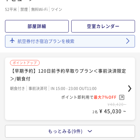
朝食付き
現地決済可
事前決済可
IN 15:00 - 23:00 OUT11:00
52平米
禁煙
無料Wi-Fi
ツイン
ポイント即利用で
最大7％OFF
¥48,100~
部屋詳細
空室カレンダー
¥ 44,733 ~
2名
航空券付き宿泊プランを検索
ポイントアップ
「割引プラン」【早期予約】90日前予約早取りプラン
ポイントアップ
＜事前決済限定＞/朝食付
【早期予約】120日前予約早取りプラン＜事前決済限定
朝食付き
事前決済可
IN 15:00 - 23:00 OUT11:00
＞/朝食付
ポイント即利用で
最大7％OFF
朝食付き
事前決済可
IN 15:00 - 23:00 OUT11:00
¥49,680~
¥ 46,202 ~
ポイント即利用で
最大7％OFF
2名
¥48,420~
¥ 45,030 ~
2名
ポイントアップ
【Relux限定】特別料金＆ポイント5％UPプラン/朝食
もっとみる(9件)
ポイントアップ
付
【宿の日】宮古ブルーを眺める「特等席」～蒼に包ま