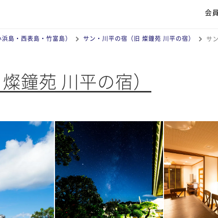
会
小浜島・西表島・竹富島）
サン・川平の宿（旧 燦鐘苑 川平の宿）
サ
 燦鐘苑 川平の宿）