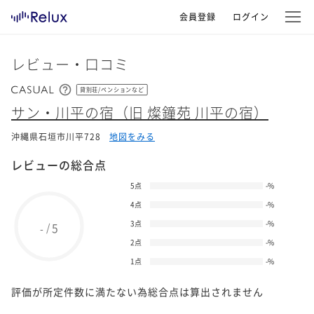
会員登録
ログイン
レビュー・口コミ
貸別荘/ペンションなど
サン・川平の宿（旧 燦鐘苑 川平の宿）
沖縄県石垣市川平728
地図をみる
レビューの総合点
5点
-
%
4点
-
%
3点
-
%
5
/
-
2点
-
%
1点
-
%
評価が所定件数に満たない為総合点は算出されません