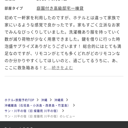
庭園付き高級邸宅一棟貸
部屋タイプ
初めて一軒家を利用したのですが、ホテルとは違って家族で
家にいるような感覚で良かったです。家もすごく立派なお家
でみんなびっくりしていました。洗濯機あり服を持っていく
数が減り荷物が少なく用意できました。鍵を借りに行った時
泡盛サプライズありがとうございます！ 総合的にはとても満
足なのですが、リモコンがとても多くどれがどのリモコンな
のか分かりやすくしてほしいのと、過ごしてるうちに、あ、
ここに救急箱ある！と...
続きをよむ
ホテル•旅館予約TOP
沖縄
沖縄県
沖縄離島（石垣島・小浜島・西表島・竹富島）
サン・川平の宿（旧 燦鐘苑 川平の宿）
サン・川平の宿（旧 燦鐘苑 川平の宿）のレビュー