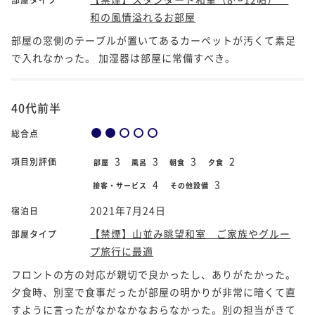
和の風情溢れるお部屋
部屋の窓側のテーブルが置いてあるカーペットが汚くて素足
で入れなかった。 加湿器は部屋に常備すべき。
40代前半
総合点
3
3
3
2
項目別評価
部屋
風呂
朝食
夕食
4
3
接客・サービス
その他設備
2021年7月24日
宿泊日
【禁煙】山並み眺望和室 ご家族やグルー
部屋タイプ
プ旅行に最適
フロントの方の対応が親切で良かったし、ありがたかった。
夕食時、別室で食事だったが部屋の明かりが非常に暗くて直
すように言ったがなかなかなおらなかった。別の担当がきて