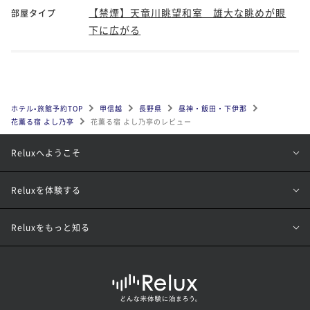
【禁煙】天竜川眺望和室 雄大な眺めが眼
部屋タイプ
下に広がる
ホテル•旅館予約TOP
甲信越
長野県
昼神・飯田・下伊那
花薫る宿 よし乃亭
花薫る宿 よし乃亭のレビュー
Reluxへようこそ
Reluxを体験する
Reluxをもっと知る