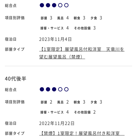
総合点
3
4
3
3
項目別評価
部屋
風呂
朝食
夕食
4
3
接客・サービス
その他設備
2023年11月4日
宿泊日
【1室限定】展望風呂付和洋室 天竜川を
部屋タイプ
望む展望風呂（禁煙）
40代後半
総合点
2
2
3
3
項目別評価
部屋
風呂
朝食
夕食
4
2
接客・サービス
その他設備
2022年11月22日
宿泊日
【禁煙】1室限定！展望風呂付き和洋室
部屋タイプ