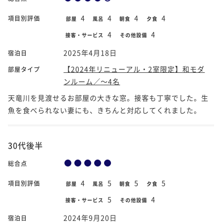
4
4
4
4
項目別評価
部屋
風呂
朝食
夕食
4
4
接客・サービス
その他設備
2025年4月18日
宿泊日
【2024年リニューアル・2室限定】和モダ
部屋タイプ
ンルーム／～4名
天竜川を見渡せるお部屋の大きな窓。接客も丁寧でした。生
魚を食べられない妻にも、きちんと対応してくれました。
30代後半
総合点
4
5
5
5
項目別評価
部屋
風呂
朝食
夕食
5
4
接客・サービス
その他設備
2024年9月20日
宿泊日