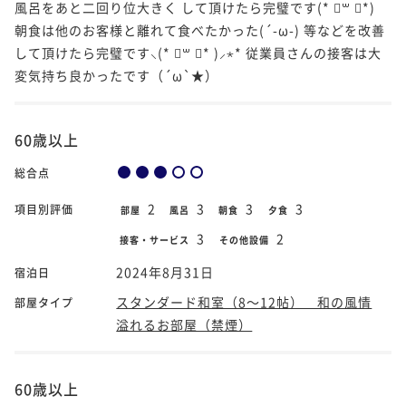
風呂をあと二回り位大きく して頂けたら完璧です(* ॑꒳ ॑*)
朝食は他のお客様と離れて食べたかった(´-ω-) 等などを改善
して頂けたら完璧です⸜(* ॑꒳ ॑* )⸝⋆* 従業員さんの接客は大
変気持ち良かったです（´ω`★）
60歳以上
総合点
2
3
3
3
項目別評価
部屋
風呂
朝食
夕食
3
2
接客・サービス
その他設備
2024年8月31日
宿泊日
スタンダード和室（8～12帖） 和の風情
部屋タイプ
溢れるお部屋（禁煙）
60歳以上