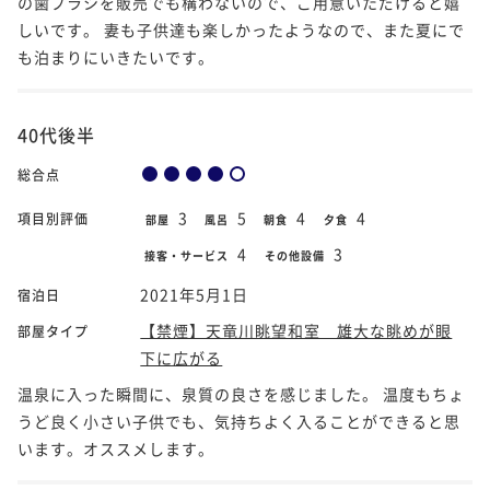
の歯ブラシを販売でも構わないので、ご用意いただけると嬉
しいです。 妻も子供達も楽しかったようなので、また夏にで
も泊まりにいきたいです。
40代後半
総合点
3
5
4
4
項目別評価
部屋
風呂
朝食
夕食
4
3
接客・サービス
その他設備
2021年5月1日
宿泊日
【禁煙】天竜川眺望和室 雄大な眺めが眼
部屋タイプ
下に広がる
温泉に入った瞬間に、泉質の良さを感じました。 温度もちょ
うど良く小さい子供でも、気持ちよく入ることができると思
います。オススメします。