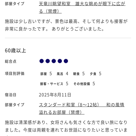
天竜川眺望和室 雄大な眺めが眼下に広が
部屋タイプ
る（禁煙）
施設は少し古いですが、景色は最高、そして何よりも接客が
非常に良かったです。 ありがとうございました。
60歳以上
総合点
5
4
5
5
項目別評価
部屋
風呂
朝食
夕食
5
5
接客・サービス
その他設備
2025年8月11日
宿泊日
スタンダード和室（8～12帖） 和の風情
部屋タイプ
溢れるお部屋（禁煙）
施設は清潔感があり、女将さんも気さくな方で良い旅になり
ました。今度は両親を連れてお世話になりたいと思っていま