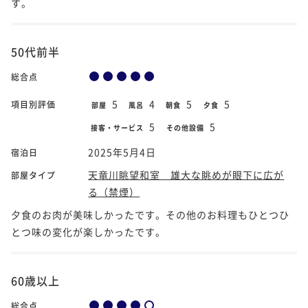
す。
50代前半
総合点
5
4
5
5
項目別評価
部屋
風呂
朝食
夕食
5
5
接客・サービス
その他設備
2025年5月4日
宿泊日
天竜川眺望和室 雄大な眺めが眼下に広が
部屋タイプ
る（禁煙）
夕食のお肉が美味しかったです。その他のお料理もひとつひ
とつ味の変化が楽しかったです。
60歳以上
総合点