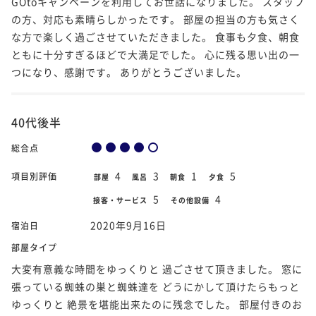
GOtoキャンペーンを利用してお世話になりました。 スタッフ
の方、対応も素晴らしかったです。 部屋の担当の方も気さく
な方で楽しく過ごさせていただきました。 食事も夕食、朝食
ともに十分すぎるほどで大満足でした。 心に残る思い出の一
つになり、感謝です。 ありがとうございました。
40代後半
総合点
4
3
1
5
項目別評価
部屋
風呂
朝食
夕食
5
4
接客・サービス
その他設備
2020年9月16日
宿泊日
部屋タイプ
大変有意義な時間をゆっくりと 過ごさせて頂きました。 窓に
張っている蜘蛛の巣と蜘蛛達を どうにかして頂けたらもっと
ゆっくりと 絶景を堪能出来たのに残念でした。 部屋付きのお