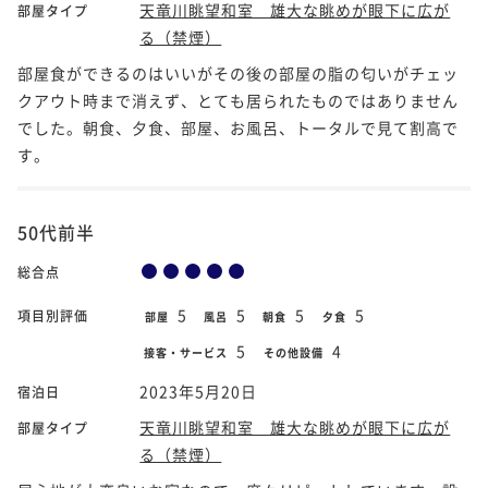
天竜川眺望和室 雄大な眺めが眼下に広が
部屋タイプ
る（禁煙）
部屋食ができるのはいいがその後の部屋の脂の匂いがチェッ
クアウト時まで消えず、とても居られたものではありません
でした。朝食、夕食、部屋、お風呂、トータルで見て割高で
す。
50代前半
総合点
5
5
5
5
項目別評価
部屋
風呂
朝食
夕食
5
4
接客・サービス
その他設備
2023年5月20日
宿泊日
天竜川眺望和室 雄大な眺めが眼下に広が
部屋タイプ
る（禁煙）