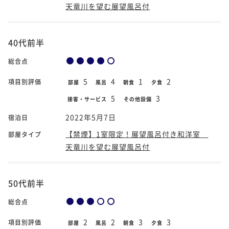
天竜川を望む展望風呂付
40代前半
総合点
5
4
1
2
項目別評価
部屋
風呂
朝食
夕食
5
3
接客・サービス
その他設備
2022年5月7日
宿泊日
【禁煙】1室限定！展望風呂付き和洋室
部屋タイプ
天竜川を望む展望風呂付
50代前半
総合点
2
2
3
3
項目別評価
部屋
風呂
朝食
夕食