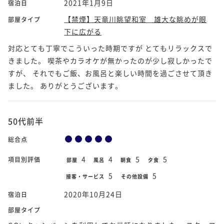
2021年1月9日
宿泊日
【禁煙】天竜川眺望和室 雄大な眺めが眼
部屋タイプ
下に広がる
対応とても丁寧でこういった時期ですが とてもリラックスで
きました。 喫茶やカラオケが無かったのが少し寂しかったで
すが、 それでもご飯、お風呂と楽しい時間を過ごさせて頂き
ました。 ありがとうございます。
50代前半
総合点
4
4
5
5
項目別評価
部屋
風呂
朝食
夕食
5
5
接客・サービス
その他設備
2020年10月24日
宿泊日
部屋タイプ