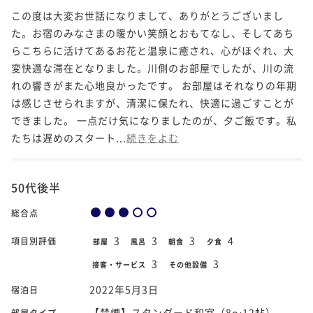
この度は大変お世話になりまして、ありがとうございまし
た。お宿のみなさまの暖かい笑顔とおもてなし、そしてあち
らこちらに活けてあるお花と温泉に癒され、心がほぐれ、大
変快適な滞在となりました。川側のお部屋でしたが、川の流
れの響きがまた心地良かったです。 お部屋はそれなりの年期
は感じさせられますが、清潔に保たれ、快適に過ごすことが
できました。 一点だけ気になりましたのが、夕ご飯です。私
たちは遅めのスタート...
続きをよむ
50代後半
総合点
3
3
3
4
項目別評価
部屋
風呂
朝食
夕食
3
3
接客・サービス
その他設備
2022年5月3日
宿泊日
【禁煙】スタンダード和室（8～12帖）
部屋タイプ