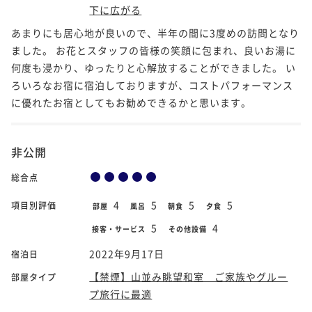
下に広がる
あまりにも居心地が良いので、半年の間に3度めの訪問となり
ました。 お花とスタッフの皆様の笑顔に包まれ、良いお湯に
何度も浸かり、ゆったりと心解放することができました。 い
ろいろなお宿に宿泊しておりますが、コストパフォーマンス
に優れたお宿としてもお勧めできるかと思います。
非公開
総合点
4
5
5
5
項目別評価
部屋
風呂
朝食
夕食
5
4
接客・サービス
その他設備
2022年9月17日
宿泊日
【禁煙】山並み眺望和室 ご家族やグルー
部屋タイプ
プ旅行に最適