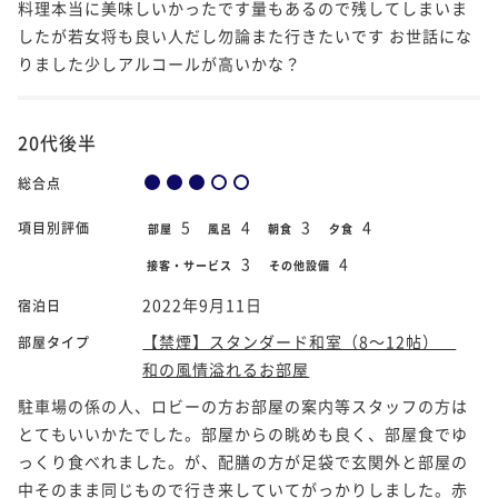
料理本当に美味しいかったです量もあるので残してしまいま
したが若女将も良い人だし勿論また行きたいです お世話にな
りました少しアルコールが高いかな？
20代後半
総合点
5
4
3
4
項目別評価
部屋
風呂
朝食
夕食
3
4
接客・サービス
その他設備
2022年9月11日
宿泊日
【禁煙】スタンダード和室（8～12帖）
部屋タイプ
和の風情溢れるお部屋
駐車場の係の人、ロビーの方お部屋の案内等スタッフの方は
とてもいいかたでした。部屋からの眺めも良く、部屋食でゆ
っくり食べれました。が、配膳の方が足袋で玄関外と部屋の
中そのまま同じもので行き来していてがっかりしました。赤