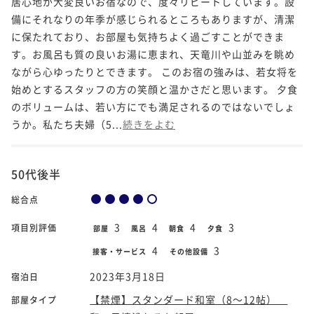
居心地が大変良いお宿なので、度々リピートしています。設
備にそれなりの年季が感じられるところもありますが、清潔
に保たれており、お部屋も気持ちよく過ごすことができま
す。お風呂も質の良いお湯に恵まれ、天竜川や山並みを眺め
ながら心ゆったりとできます。 このお宿の強みは、若女将を
始めとするスタッフの方の笑顔と温かさだと思います。 夕食
のボリュームは、若い方にでも満足されるのではないでしょ
うか。私たち夫婦（5...
続きをよむ
50代後半
総合点
3
4
4
3
項目別評価
部屋
風呂
朝食
夕食
4
3
接客・サービス
その他設備
2023年3月18日
宿泊日
【禁煙】スタンダード和室（8～12帖）
部屋タイプ