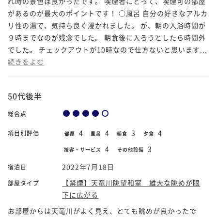
れ時の景色は良かったです。 喫煙者にとって、喫煙可の部屋
があるのが最大のポイントです！ ○風呂 自分の好きなアルカ
リ性の湯で、気持ち良く浸かれました。 が、朝の入浴時間が
９時までなのが残念でした。 朝食後に入ろうとしたら時間外
でした。 チェックアウトが10時なので仕方ないと思います...
続きをよむ
50代後半
総合点
4
4
3
4
項目別評価
部屋
風呂
朝食
夕食
4
3
接客・サービス
その他設備
2022年7月18日
宿泊日
【禁煙】天竜川眺望和室 雄大な眺めが眼
部屋タイプ
下に広がる
お部屋からは天竜川がよく見え、とても眺めが良かったで