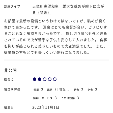
天竜川眺望和室 雄大な眺めが眼下に広が
部屋タイプ
る（禁煙）
お部屋は最新の設備というわけではないですが、眺めが良く
寛げて良かったです。 温泉はとても泉質が合い、ピリピリす
ることもなく気持ち良かったです。 貸し切り風呂も外と遮断
されているので虫が苦手な子供も安心して入れました。 食事
も拘りが感じられる美味しいもので大変満足でした。 また、
従業員の方もとても優しくいい旅行になりました。
非公開
総合点
2
利用なし
2
2
項目別評価
部屋
風呂
朝食
夕食
3
3
接客・サービス
その他設備
2023年11月1日
宿泊日