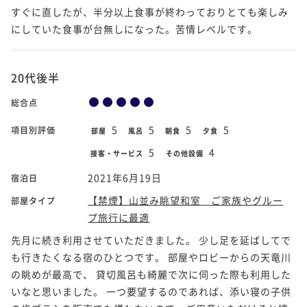
すぐに直したが、半分以上食事が終わっておりとても楽しみ
にしていた食事が台無しになった。苦情レベルです。
20代後半
総合点
5
5
5
5
項目別評価
部屋
風呂
朝食
夕食
5
4
接客・サービス
その他設備
2021年6月19日
宿泊日
【禁煙】山並み眺望和室 ご家族やグルー
部屋タイプ
プ旅行に最適
先月に続き利用させていただきました。 少し足を延ばしてで
も行きたくなる宿のひとつです。 部屋やロビーからの天竜川
の眺めが最高で、 貸切風呂も綺麗で次に伺った際も利用した
いなと思いました。 一つ要望するのであれば、添い寝の子供