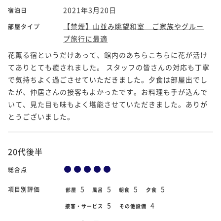
2021年3月20日
宿泊日
【禁煙】山並み眺望和室 ご家族やグルー
部屋タイプ
プ旅行に最適
花薫る宿というだけあって、館内のあちらこちらに花が活け
てありとても癒されました。 スタッフの皆さんの対応も丁寧
で気持ちよく過ごさせていただきました。夕食は部屋出でし
たが、仲居さんの接客もよかったです。お料理も手が込んで
いて、見た目も味もよく堪能させていただきました。ありが
とうございました。
20代後半
総合点
5
5
5
5
項目別評価
部屋
風呂
朝食
夕食
5
4
接客・サービス
その他設備