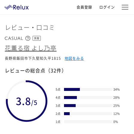
会員登録
ログイン
レビュー・口コミ
旅館
花薫る宿 よし乃亭
長野県飯田市下久堅知久平1815
地図をみる
レビューの総合点
（32件）
5点
34
%
3.8
4点
28
%
/5
3点
25
%
2点
12
%
1点
0
%