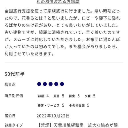
和の風情溢れるお部屋
全国旅行支援を使って家族旅行に行きました。寒い時期だっ
たので、花香るとは？と思いましたが、ロビーや廊下に溢れ
るばかりの生け花があり、とても良い匂いがしていました。
古い建物ですが、綺麗に清掃されていて、早く着いたのです
が、スムーズに対応していただきました。お布団に湯たんぽ
が入っていたのは初めてでした。また機会がありましたら、
利用させていただきます。
50代前半
総合点
4
5
5
5
項目別評価
部屋
風呂
朝食
夕食
5
5
接客・サービス
その他設備
2022年10月22日
宿泊日
【禁煙】天竜川眺望和室 雄大な眺めが眼
部屋タイプ