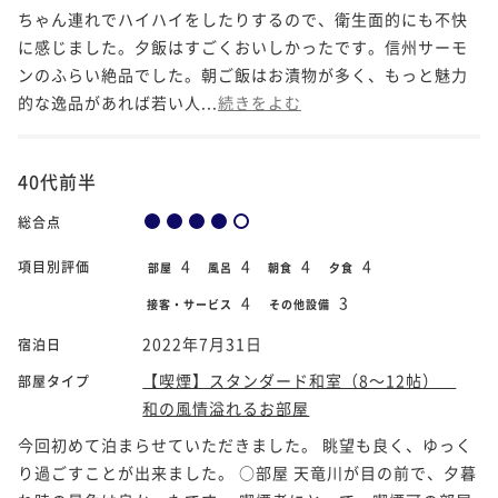
ちゃん連れでハイハイをしたりするので、衛生面的にも不快
に感じました。夕飯はすごくおいしかったです。信州サーモ
ンのふらい絶品でした。朝ご飯はお漬物が多く、もっと魅力
的な逸品があれば若い人...
続きをよむ
40代前半
総合点
4
4
4
4
項目別評価
部屋
風呂
朝食
夕食
4
3
接客・サービス
その他設備
2022年7月31日
宿泊日
【喫煙】スタンダード和室（8～12帖）
部屋タイプ
和の風情溢れるお部屋
今回初めて泊まらせていただきました。 眺望も良く、ゆっく
り過ごすことが出来ました。 ○部屋 天竜川が目の前で、夕暮