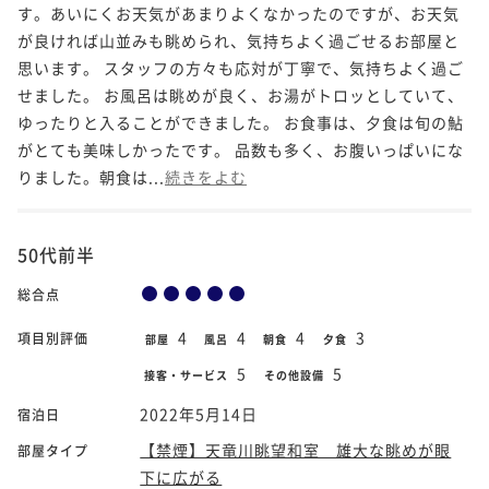
す。あいにくお天気があまりよくなかったのですが、お天気
が良ければ山並みも眺められ、気持ちよく過ごせるお部屋と
思います。 スタッフの方々も応対が丁寧で、気持ちよく過ご
せました。 お風呂は眺めが良く、お湯がトロッとしていて、
ゆったりと入ることができました。 お食事は、夕食は旬の鮎
がとても美味しかったです。 品数も多く、お腹いっぱいにな
りました。朝食は...
続きをよむ
50代前半
総合点
4
4
4
3
項目別評価
部屋
風呂
朝食
夕食
5
5
接客・サービス
その他設備
2022年5月14日
宿泊日
【禁煙】天竜川眺望和室 雄大な眺めが眼
部屋タイプ
下に広がる