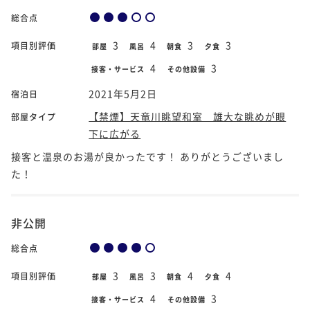
総合点
3
4
3
3
項目別評価
部屋
風呂
朝食
夕食
4
3
接客・サービス
その他設備
2021年5月2日
宿泊日
【禁煙】天竜川眺望和室 雄大な眺めが眼
部屋タイプ
下に広がる
接客と温泉のお湯が良かったです！ ありがとうございまし
た！
非公開
総合点
3
3
4
4
項目別評価
部屋
風呂
朝食
夕食
4
3
接客・サービス
その他設備