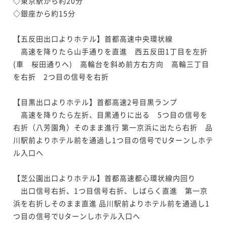
◇東京駅から約20分

◇銀座から約15分

【五反田出口よりホテル】首都高速中央環状線

　高速を降りたら山手通りを直進　西五反田1丁目を左折
(車　桜田通りへ)　高輪台を斜め前方右方向　高輪三丁目
を右折　2つ目の信号を右折

【目黒出口よりホテル】首都高速2号目黒ランプ

　高速を降りたら左折、目黒通りに出る　5つ目の信号を
右折（八芳園角）そのまま進行 第一京浜に出たら右折　品
川駅前よりホテル前を通過し1つ目の信号でUターンしホテ
ル入口へ

【芝公園出口よりホテル】首都高速都心環状線内回り

　出口信号右折、1つ目信号右折、しばらく直進　第一京
浜を右折しそのまま直進 品川駅前よりホテル前を通過し1
つ目の信号でUターンしホテル入口へ
