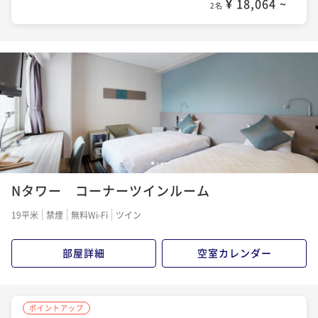
¥ 18,064 ~
2名
1
2
3
4
Nタワー コーナーツインルーム
19平米
禁煙
無料Wi-Fi
ツイン
部屋詳細
空室カレンダー
ポイントアップ