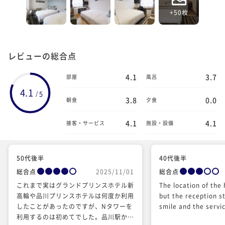
+50枚
レビューの総合点
4.1
3.7
部屋
風呂
4.1
5
/
3.8
0.0
朝食
夕食
4.1
4.1
接客・サービス
施設・設備
50代後半
40代後半
総合点
2025/11/01
総合点
これまで実はグランドプリンスホテル新
The location of the 
高輪や品川プリンスホテルは何度か利用
but the reception s
したことがあったのですが、Nタワーを
smile and the servic
利用するのは初めてでした。品川駅から