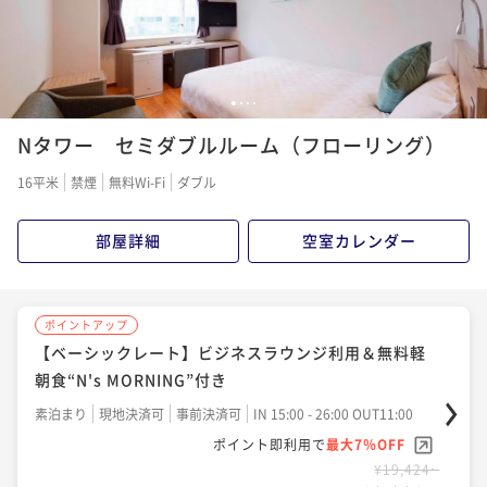
¥19,424~
¥ 18,064 ~
2名
1
2
3
4
Nタワー セミダブルルーム（フローリング）
16平米
禁煙
無料Wi-Fi
ダブル
部屋詳細
空室カレンダー
ポイントアップ
【ベーシックレート】ビジネスラウンジ利用＆無料軽
朝食“N's MORNING”付き
素泊まり
現地決済可
事前決済可
IN 15:00 - 26:00 OUT11:00
ポイント即利用で
最大7％OFF
¥19,424~