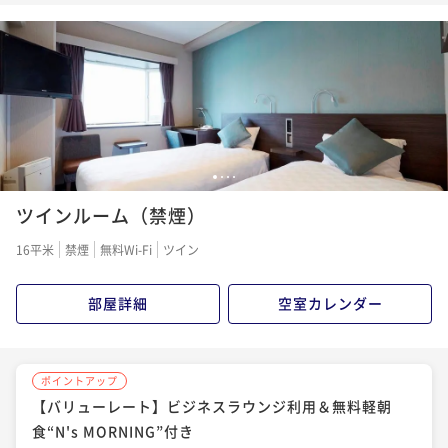
1
2
3
4
ツインルーム（禁煙）
16平米
禁煙
無料Wi-Fi
ツイン
部屋詳細
空室カレンダー
ポイントアップ
【バリューレート】ビジネスラウンジ利用＆無料軽朝
食“N's MORNING”付き