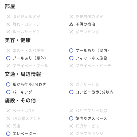
部屋
海が見える客室
夜景自慢の客室
離れ・コテージ
子供の宿泊
ルームサービス
グランピング
美容・健康
エステ・スパ施設
プールあり（屋内）
プールあり（屋外）
フィットネス施設
プライベートプール
プライベートビーチ
交通・周辺情報
駅から徒歩5分以内
送迎サービス
パーキング
コンビニ徒歩5分以内
施設・その他
ペットもOK
バリアフリー対応
EV充電スタンド
館内喫煙スペース
売店
託児サービス
エレベーター
クラブラウンジ