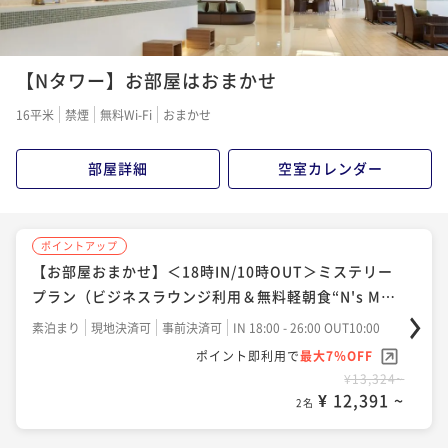
【Nタワー】お部屋はおまかせ
16平米
禁煙
無料Wi-Fi
おまかせ
部屋詳細
空室カレンダー
ポイントアップ
【お部屋おまかせ】＜18時IN/10時OUT＞ミステリー
プラン（ビジネスラウンジ利用＆無料軽朝食“N's MOR
NING”付き）
素泊まり
現地決済可
事前決済可
IN 18:00 - 26:00 OUT10:00
ポイント即利用で
最大7％OFF
¥13,324~
¥ 12,391 ~
2名