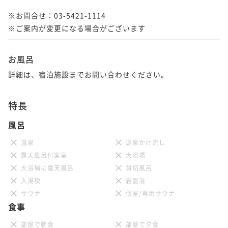
※お問合せ：03-5421-1114

※ご案内が変更になる場合がございます
お風呂
詳細は、宿泊施設までお問い合わせください。
特長
風呂
温泉
源泉かけ流し
露天風呂付客室
大浴場
大浴場に露天風呂
貸切風呂
入湯税
岩盤浴
サウナ
個室/専用サウナ
食事
部屋で朝食
部屋で夕食