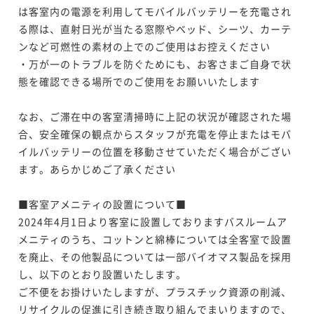
は客室内の電源を利用してモバイルバッテリーを充電され
る際は、直射日光が当たる窓際やベッド、シーツ、カーテ
ンなど可燃性の素材の上でのご使用はお控えください

・万が一のトラブルを防ぐためにも、お客さまご自身で状
態を確認できる場所でのご使用をお願いいたします

なお、ご滞在中の客室清掃時に上記の状況が確認された場
合、安全確保の観点からスタッフが充電を停止またはモバ
イルバッテリーの位置を移動させていただく場合がござい
ます。あらかじめご了承ください

■客室アメニティの設置について■

2024年4月1日より客室に設置しておりますバスルームア
メニティのうち、コットンと綿棒については全客室で設置
を廃止、その他製品については一部バイオマス製品を採用
し、以下のとおり設置いたします。

ご不便をお掛けいたしますが、プラスチック資源の削減、
リサイクルの促進に引き続き取り組んでまいりますので、