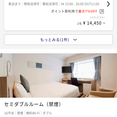
素泊まり
現地決済可
事前決済可
IN 15:00 - 26:00 OUT11:00
ポイント即利用で
最大7％OFF
¥15,538~
¥ 14,450 ~
2名
もっとみる(1件)
ポイントアップ
【ベーシックレート】ビジネスラウンジ利用＆無料軽
朝食“N's MORNING”付き
素泊まり
現地決済可
事前決済可
IN 15:00 - 26:00 OUT11:00
ポイント即利用で
最大7％OFF
¥19,424~
¥ 18,064 ~
2名
1
2
3
4
セミダブルルーム（禁煙）
16平米
禁煙
無料Wi-Fi
ダブル