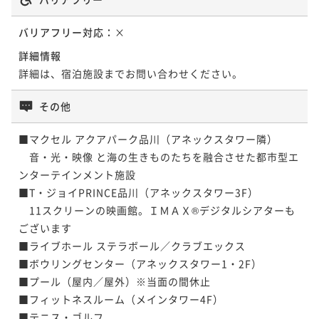
バリアフリー対応：
×
詳細情報
詳細は、宿泊施設までお問い合わせください。
その他
■マクセル アクアパーク品川（アネックスタワー隣）

　音・光・映像 と海の生きものたちを融合させた都市型エ
ンターテインメント施設

■T・ジョイPRINCE品川（アネックスタワー3F）

　11スクリーンの映画館。ＩＭＡＸ®デジタルシアターも
ございます

■ライブホール ステラボール／クラブエックス

■ボウリングセンター（アネックスタワー1・2F）

■プール（屋内／屋外）※当面の間休止

■フィットネスルーム（メインタワー4F）

■テニス・ゴルフ
