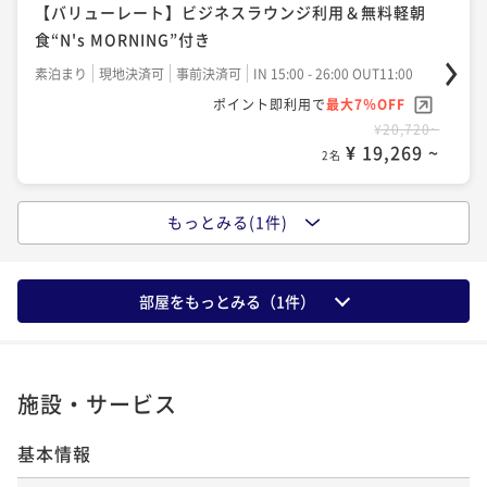
【バリューレート】ビジネスラウンジ利用＆無料軽朝
食“N's MORNING”付き
素泊まり
現地決済可
事前決済可
IN 15:00 - 26:00 OUT11:00
ポイント即利用で
最大7％OFF
¥20,720~
¥ 19,269 ~
2名
もっとみる(1件)
ポイントアップ
【ベーシックレート】ビジネスラウンジ利用＆無料軽
朝食“N's MORNING”付き
部屋をもっとみる（
1
件）
素泊まり
現地決済可
事前決済可
IN 15:00 - 26:00 OUT11:00
ポイント即利用で
最大7％OFF
¥25,900~
¥ 24,087 ~
2名
施設・サービス
基本情報