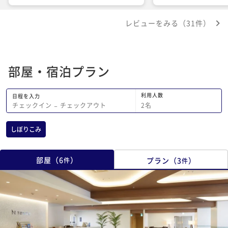
のアクセスも最高によく、コンビニも近
くて本当に便利でした。無料で宿泊費に
レビューをみる（31件）
込みの朝食の内容も想像していたよりも
充実していて、コストパフォーマンスも
よく好感度も上がりました。今回は家族
で利用させてもらいましたが、今後はそ
部屋・宿泊プラン
れ以外に出張などビジネスの関連でもま
た利用してみようかと思っています。機
会があればまたよろしくお願いします。
利用人数
日程を入力
2
名
チェックイン
−
チェックアウト
しぼりこみ
部屋
（
6
）
プラン
（
3
）
件
件