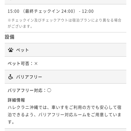
3連泊以上限定 Bed and Breakfast ＜ご朝食付き＞
15:00
（最終チェックイン 24:00）
- 12:00
朝食付き
事前決済可
IN 15:00 - 24:00 OUT12:00
※チェックイン及びチェックアウトは宿泊プランにより異なる場合
ポイント即利用で
最大5％OFF
がございます。
¥203,220~
設備
¥ 193,059 ~
2名
ペット
ペット可否：
×
バリアフリー
バリアフリー対応：
◯
詳細情報
ハレクラニ沖縄では、車いすをご利用の方でも安心して宿
泊できるよう、バリアフリー対応ルームをご用意していま
す。