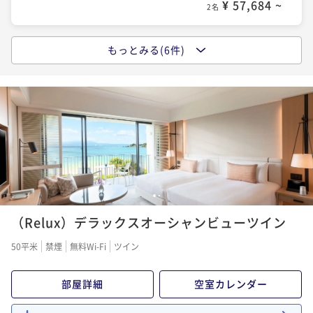
¥ 57,684 ~
2名
もっとみる(6件)
【早割】90days ADVANCE 最大15%OFF ＜ご朝食付
き＞
朝食付き
事前決済可
IN 15:00 - 24:00 OUT12:00
ポイント即利用で
最大5％OFF
¥61,290~
¥ 58,225 ~
2名
【Relux限定価格・ランキング受賞記念】全室50㎡以
1
2
上 STAY＆Relux ＜ご朝食付き＞
（Relux）デラックスオーシャンビューツイン
朝食付き
現地決済可
事前決済可
IN 15:00 - 23:00 OUT12:00
50平米
禁煙
無料Wi-Fi
ツイン
ポイント即利用で
最大5％OFF
¥64,894~
部屋詳細
空室カレンダー
¥ 61,649 ~
2名