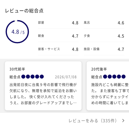
レビューの総合点
4.8
4.6
部屋
風呂
4.8
5
/
4.7
4.5
朝食
夕食
4.8
4.7
接客・サービス
施設・設備
30代前半
20代後半
総合点
2026/07/08
総合点
出発前日夜に台風９号の影響で飛行機が
施設内どこも綺麗に整
欠航になり、無理を承知で延泊をお願い
た。 また接客も丁寧
しました。 快く受け入れてくださった
分からずにチェックイ
うえ、お部屋のグレードアップまでして
めの時間に着いてしま
くださりました。 ありがとうございま
応できる範囲で早くチ
した。 とてもよい時間を過ごせたハネ
れたのが良かったです
レビューをみる（335件）
ムーンでした。
すことが出来ました！