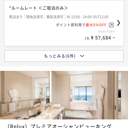
¥ 174,676 ~
2名
朝食付き
現地決済可
事前決済可
IN 15:00 - 24:00 OUT12:00
*ルームレート ＜ご宿泊のみ＞
ポイント即利用で
最大5％OFF
素泊まり
現地決済可
事前決済可
IN 15:00 - 24:00 OUT12:00
¥72,106~
¥ 68,500 ~
ポイント即利用で
最大5％OFF
2名
¥60,720~
¥ 57,684 ~
2名
Experience Package ステーキ＆ワイン「KINGDO
M」スペシャルディナーコース 17:00start 限定 ＜乾
もっとみる(6件)
【早割】90days ADVANCE 最大15%OFF ＜ご朝食付
杯ワンドリンク・ご朝食付き＞
二食付き
事前決済可
IN 15:00 - 22:00 OUT12:00
き＞
ポイント即利用で
最大5％OFF
朝食付き
事前決済可
IN 15:00 - 24:00 OUT12:00
¥94,876~
¥ 90,132 ~
ポイント即利用で
最大5％OFF
2名
¥61,290~
¥ 58,225 ~
2名
Experience Package SpaHalekulani ＜90分トリー
トメント・ご朝食＞
【Relux限定価格・ランキング受賞記念】全室50㎡以
1
2
3
朝食付き
現地決済可
事前決済可
IN 15:00 - 23:00 OUT12:00
上 STAY＆Relux ＜ご朝食付き＞
（Relux）プレミアオーシャンビューキング
ポイント即利用で
最大5％OFF