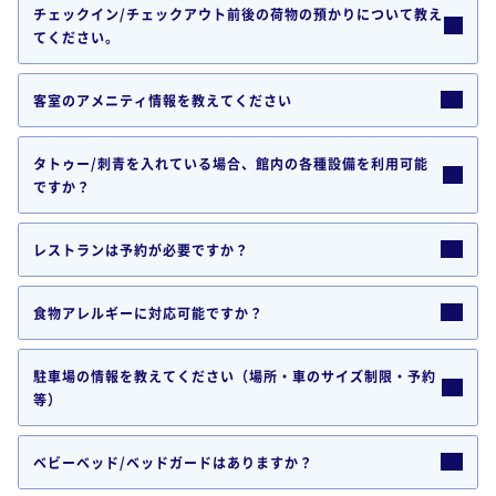
チェックイン/チェックアウト前後の荷物の預かりについて教え
なし
てください。
営業時間
アフタヌーンティー＆軽食　14:00-17:00（ラストオーダー
客室のアメニティ情報を教えてください
16:30）

バータイム　17:00-23:30（ラストオーダー23:00）
タトゥー/刺青を入れている場合、館内の各種設備を利用可能
ですか？
補足事項
・アレルギー対応について

レストランは予約が必要ですか？
　食物アレルギーをお持ちのお客様にも楽しいお食事のひととき
をご提供するため、できる限りの対応に取り組んでおります。

　当ホテルのレストランでは、事前のご予約時、およびご注文の
食物アレルギーに対応可能ですか？
際、係がアレルギーについてお伺いいたします。

ご要望に応じて一部メニューを【アレルゲン特定原材料8品目】
駐車場の情報を教えてください（場所・車のサイズ制限・予約
および【アレルゲン特定原材料に準ずる20品目】を使用しないア
等）
レルゲン除去メニューに変更させていただきます。

・お子様メニューについて

ベビーベッド/ベッドガードはありますか？
　キッズメニューがございます。離乳食については、野菜のペー
スト＋おかゆを無料でご用意しております。
