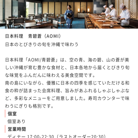
1
2
3
日本料理 青碧蒼（AOMI）
日本のとびきりの旬を沖縄で味わう

日本料理「AOMI/青碧蒼」は、空の青、海の碧、山の蒼が美
しい沖縄が育む豊かな食材と、日本各地から届くとびきり旬
な味覚をふんだんに味わえる美食空間です。

南の島にいながら、優雅に日本の四季を感じていただける和
食の粋が詰まった会席料理、旨みがあふれるしゃぶしゃぶな
ど、多彩なメニューをご用意しました。寿司カウンターで味
個室
個室あり
営業時間
ディナー 17:00-22:30（ラストオーダー20:30）
