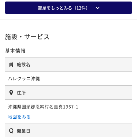
¥ 90,132 ~
ポイント即利用で
最大5％OFF
2名
部屋をもっとみる（
12
件）
¥68,310~
¥ 64,894 ~
2名
Experience Package SpaHalekulani ＜90分トリー
施設・サービス
トメント・ご朝食＞
【Relux限定価格・ランキング受賞記念】全室50㎡以
朝食付き
現地決済可
事前決済可
IN 15:00 - 23:00 OUT12:00
基本情報
上 STAY＆Relux ＜ご朝食付き＞
ポイント即利用で
最大5％OFF
朝食付き
現地決済可
事前決済可
IN 15:00 - 23:00 OUT12:00
¥149,270~
施設名
¥ 141,806 ~
ポイント即利用で
最大5％OFF
2名
¥71,726~
ハレクラニ沖縄
¥ 68,139 ~
2名
3連泊以上限定 Bed and Breakfast ＜ご朝食付き＞
住所
朝食付き
事前決済可
IN 15:00 - 24:00 OUT12:00
*Bed and Breakfast ＜ご朝食付き＞
沖縄県国頭郡恩納村名嘉真1967-1
ポイント即利用で
最大5％OFF
朝食付き
現地決済可
事前決済可
IN 15:00 - 24:00 OUT12:00
¥183,870~
地図をみる
¥ 174,676 ~
ポイント即利用で
最大5％OFF
2名
¥79,696~
開業日
¥ 75,711 ~
2名