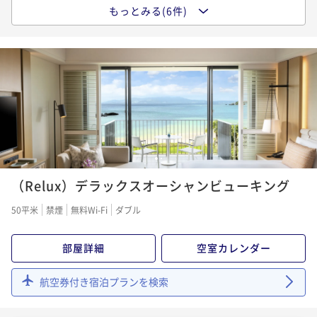
二食付き
事前決済可
IN 15:00 - 22:00 OUT12:00
もっとみる(6件)
【早割】90days ADVANCE 最大15%OFF ＜ご朝食付
ポイント即利用で
最大5％OFF
き＞
¥94,876~
¥ 90,132 ~
2名
朝食付き
事前決済可
IN 15:00 - 24:00 OUT12:00
ポイント即利用で
最大5％OFF
¥61,290~
Experience Package SpaHalekulani ＜90分トリー
¥ 58,225 ~
2名
トメント・ご朝食＞
朝食付き
現地決済可
事前決済可
IN 15:00 - 23:00 OUT12:00
【Relux限定価格・ランキング受賞記念】全室50㎡以
1
2
ポイント即利用で
最大5％OFF
上 STAY＆Relux ＜ご朝食付き＞
¥149,270~
（Relux）デラックスオーシャンビューキング
¥ 141,806 ~
2名
朝食付き
現地決済可
事前決済可
IN 15:00 - 23:00 OUT12:00
50平米
禁煙
無料Wi-Fi
ダブル
ポイント即利用で
最大5％OFF
¥64,894~
3連泊以上限定 Bed and Breakfast ＜ご朝食付き＞
部屋詳細
空室カレンダー
¥ 61,649 ~
2名
朝食付き
事前決済可
IN 15:00 - 24:00 OUT12:00
航空券付き宿泊プランを検索
ポイント即利用で
最大5％OFF
*Bed and Breakfast ＜ご朝食付き＞
¥183,870~