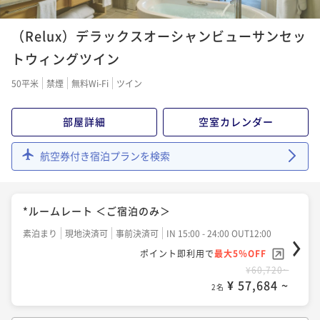
【Relux限定価格・ランキング受賞記念】全室50㎡以
朝食付き
現地決済可
事前決済可
IN 15:00 - 23:00 OUT12:00
上 STAY＆Relux ＜ご朝食付き＞
（Relux）デラックスオーシャンビューサンセッ
ポイント即利用で
最大5％OFF
朝食付き
現地決済可
事前決済可
IN 15:00 - 23:00 OUT12:00
¥149,270~
トウィングツイン
¥ 141,806 ~
ポイント即利用で
最大5％OFF
2名
50平米
禁煙
無料Wi-Fi
ツイン
¥64,894~
¥ 61,649 ~
2名
3連泊以上限定 Bed and Breakfast ＜ご朝食付き＞
部屋詳細
空室カレンダー
朝食付き
事前決済可
IN 15:00 - 24:00 OUT12:00
*Bed and Breakfast ＜ご朝食付き＞
航空券付き宿泊プランを検索
ポイント即利用で
最大5％OFF
朝食付き
現地決済可
事前決済可
IN 15:00 - 24:00 OUT12:00
¥183,870~
¥ 174,676 ~
ポイント即利用で
最大5％OFF
2名
*ルームレート ＜ご宿泊のみ＞
¥72,106~
¥ 68,500 ~
2名
素泊まり
現地決済可
事前決済可
IN 15:00 - 24:00 OUT12:00
ポイント即利用で
最大5％OFF
¥60,720~
Experience Package ステーキ＆ワイン「KINGDO
¥ 57,684 ~
2名
M」スペシャルディナーコース 17:00start 限定 ＜乾
杯ワンドリンク・ご朝食付き＞