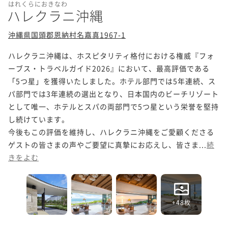
はれくらにおきなわ
ハレクラニ沖縄
沖縄県国頭郡恩納村名嘉真1967-1
ハレクラニ沖縄は、ホスピタリティ格付における権威『フォ
ーブス・トラベルガイド2026』において、最高評価である
「5つ星」を獲得いたしました。ホテル部門では5年連続、ス
パ部門では3年連続の選出となり、日本国内のビーチリゾート
として唯一、ホテルとスパの両部門で5つ星という栄誉を堅持
し続けています。

今後もこの評価を維持し、ハレクラニ沖縄をご愛顧くださる
ゲストの皆さまの声やご要望に真摯にお応えし、皆さま...
続
きをよむ
+48枚