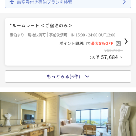
航空券付き宿泊プランを検索
*Bed and Breakfast ＜ご朝食付き＞
朝食付き
現地決済可
事前決済可
IN 15:00 - 24:00 OUT12:00
*ルームレート ＜ご宿泊のみ＞
ポイント即利用で
最大5％OFF
素泊まり
現地決済可
事前決済可
IN 15:00 - 24:00 OUT12:00
¥72,106~
¥ 68,500 ~
ポイント即利用で
最大5％OFF
2名
¥60,720~
¥ 57,684 ~
2名
Experience Package ステーキ＆ワイン「KINGDO
M」スペシャルディナーコース 17:00start 限定 ＜乾
もっとみる(6件)
【早割】90days ADVANCE 最大15%OFF ＜ご朝食付
杯ワンドリンク・ご朝食付き＞
二食付き
事前決済可
IN 15:00 - 22:00 OUT12:00
き＞
ポイント即利用で
最大5％OFF
朝食付き
事前決済可
IN 15:00 - 24:00 OUT12:00
¥94,876~
¥ 90,132 ~
ポイント即利用で
最大5％OFF
2名
¥61,290~
¥ 58,225 ~
2名
Experience Package SpaHalekulani ＜90分トリー
トメント・ご朝食＞