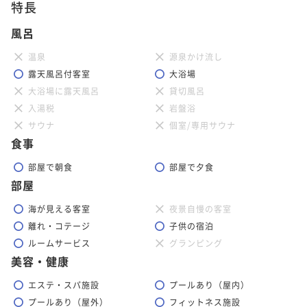
ハワイのハレクラニでも地元の人々に愛される伝統レストラ
特長
ン

風呂
ハワイで長く愛されてきた伝説のレストラン「ハウス ウィズ
温泉
源泉かけ流し
アウト ア キー」。ここ沖縄でも、ハワイと同じホスピタリテ
露天風呂付客室
大浴場
ィをご提供いたします。

大浴場に露天風呂
貸切風呂
海風を感じる心地よいテラス席もご用意し、心躍るライブが
入湯税
岩盤浴
サウナ
個室/専用サウナ
食事
個室
なし
部屋で朝食
部屋で夕食
営業時間
部屋
ご朝食 7:00‒11:30 (最終入店 11:00)

海が見える客室
夜景自慢の客室
ランチ 12:00-14:30 (ラストオーダー 14:00)

離れ・コテージ
子供の宿泊
ディナー 17:00-22:00 (ラストオーダー 21:30)

ルームサービス
グランピング
※ご朝食付きのお客様については、14:00までランチアラカ
美容・健康
ルトに振替が可能です。

※14:30-17:00の間は、クローズとなります。
エステ・スパ施設
プールあり（屋内）
プールあり（屋外）
フィットネス施設