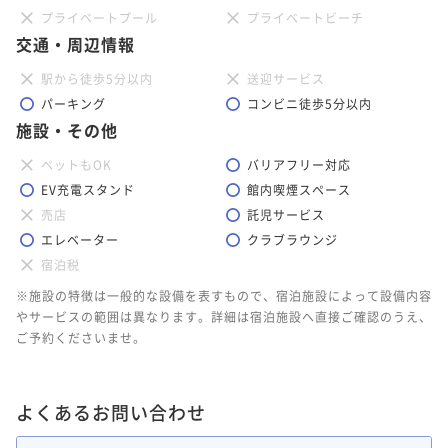
プライベートプール
プライベートビーチ
交通・周辺情報
駅から徒歩5分以内
送迎サービス
パーキング
コンビニ徒歩5分以内
施設・その他
ペットもOK
バリアフリー対応
1
2
3
EV充電スタンド
館内喫煙スペース
売店
託児サービス
サンセットバー スペクトラ BAR SPECTRA
エレベーター
クラブラウンジ
雄麗なサンセットに見惚れる特等席

宿泊税
※施設の特徴は一般的な設備を表すもので、宿泊施設によって設備内容
サンセットウイングのロビーに位置するサンセットバー「ス
やサービスの範囲は異なります。詳細は宿泊施設へ直接ご確認のうえ、
ペクトラ」は、雄麗な夕陽を眺める極上のスペース。刻々と
ご予約くださいませ。
幻想的に色彩を変えながら、やがて漆黒の世界へと沈みゆく
空と海のパノラマが圧巻です。夕食前のアペリティフから、
お休み前のナイトキャップまで、ゆったりとくつろいでお過
よくあるお問い合わせ
ごしいただけます。
個室