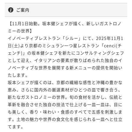
ご案内
【11月1日始動。坂本健シェフが描く、新しいガストロノ
ミーの世界】

イノベーティブレストラン「シルー」にて、2025年11月1
日(土)より京都のミシュラン一つ星レストラン「cenci(チ
ェンチ)」の坂本健シェフを新たにコンサルティングシェフ
として迎え、イタリアンの要素が散りばめられた独自のイ
ノベーティブな世界を展開する新メニューの提供を開始い
たします。

坂本シェフが描くのは、京都の繊細な感性と沖縄の豊かな
恵み、さらに国内外の厳選素材がひとつの皿で響き合う、
新たなガストロノミーの世界。旬の食材を活かし、伝統と
革新を融合させた独自の技法で仕上げる一皿一皿は、目に
も美しく、香り・味わい・食感のすべてで五感を刺激しま
す。土地の魅力や世界の食文化を感じられる一皿へと仕立
てます。
