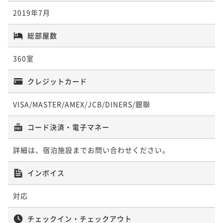
2019年7月
Experience Package ステーキ＆ワイン「KINGDO
総部屋数
M」スペシャルディナーコース 17:00start 限定 ＜乾
360室
杯ワンドリンク・ご朝食付き＞
二食付き
事前決済可
IN 15:00 - 22:00 OUT12:00
ポイント即利用で
最大5％OFF
クレジットカード
¥102,466~
¥ 97,342 ~
2名
VISA/MASTER/AMEX/JCB/DINERS/銀聯
コード決済・電子マネー
Experience Package SpaHalekulani ＜90分トリー
トメント・ご朝食＞
詳細は、宿泊施設までお問い合わせください。
朝食付き
現地決済可
事前決済可
IN 15:00 - 23:00 OUT12:00
インボイス
ポイント即利用で
最大5％OFF
¥156,860~
対応
¥ 149,017 ~
2名
チェックイン・チェックアウト