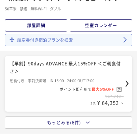
朝食付き
現地決済可
事前決済可
IN 15:00 - 23:00 OUT12:00
¥149,270~
50平米
禁煙
無料Wi-Fi
ダブル
¥ 141,806 ~
ポイント即利用で
最大5％OFF
2名
¥64,894~
部屋詳細
空室カレンダー
¥ 61,649 ~
2名
3連泊以上限定 Bed and Breakfast ＜ご朝食付き＞
航空券付き宿泊プランを検索
朝食付き
事前決済可
IN 15:00 - 24:00 OUT12:00
*Bed and Breakfast ＜ご朝食付き＞
ポイント即利用で
最大5％OFF
朝食付き
現地決済可
事前決済可
IN 15:00 - 24:00 OUT12:00
¥183,870~
【早割】90days ADVANCE 最大15%OFF ＜ご朝食付
¥ 174,676 ~
ポイント即利用で
最大5％OFF
2名
き＞
¥72,106~
¥ 68,500 ~
朝食付き
事前決済可
IN 15:00 - 24:00 OUT12:00
2名
ポイント即利用で
最大5％OFF
¥67,740~
¥ 64,353 ~
Experience Package ステーキ＆ワイン「KINGDO
2名
M」スペシャルディナーコース 17:00start 限定 ＜乾
杯ワンドリンク・ご朝食付き＞
二食付き
事前決済可
IN 15:00 - 22:00 OUT12:00
もっとみる(6件)
*ルームレート ＜ご宿泊のみ＞
ポイント即利用で
最大5％OFF
素泊まり
現地決済可
事前決済可
IN 15:00 - 24:00 OUT12:00
¥94,876~