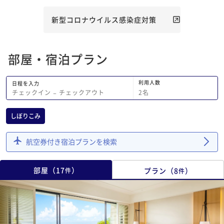
新型コロナウイルス感染症対策
部屋・宿泊プラン
利用人数
日程を入力
2
名
チェックイン
−
チェックアウト
しぼりこみ
航空券付き宿泊プランを検索
部屋
（
17
）
プラン
（
8
）
件
件