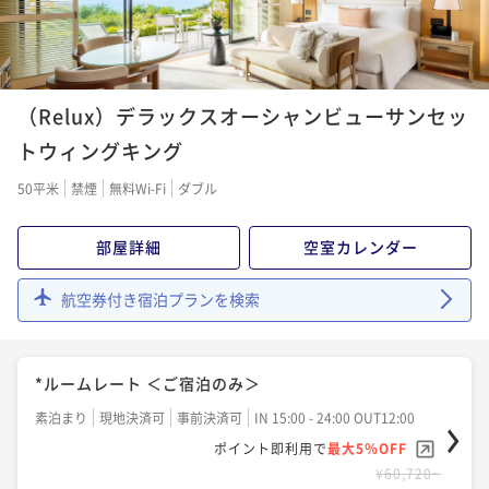
1
2
（Relux）デラックスオーシャンビューサンセッ
トウィングキング
50平米
禁煙
無料Wi-Fi
ダブル
部屋詳細
空室カレンダー
航空券付き宿泊プランを検索
*ルームレート ＜ご宿泊のみ＞
素泊まり
現地決済可
事前決済可
IN 15:00 - 24:00 OUT12:00
ポイント即利用で
最大5％OFF
¥60,720~