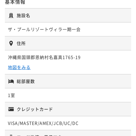
基本情報
【3連泊プラン】静かに流れる癒しの時間。大自然のペ
施設名
ンション連泊プラン！小学生のお子様無料！
ザ・プールリゾートヴィラ一期一会
素泊まり
現地決済可
事前決済可
IN 15:00 - 22:00 OUT10:00
ポイント即利用で
最大5％OFF
住所
¥86,250~
¥ 81,937 ~
2名
沖縄県国頭郡恩納村名嘉真1765-19
地図をみる
【4連泊プラン】静かに流れる癒しの時間。大自然のペ
総部屋数
ンション連泊プラン！小学生のお子様無料！
素泊まり
現地決済可
事前決済可
IN 15:00 - 22:00 OUT10:00
1室
ポイント即利用で
最大5％OFF
¥108,800~
クレジットカード
¥ 103,360 ~
2名
VISA/MASTER/AMEX/JCB/UC/DC
【5連泊プラン】静かに流れる癒しの時間。大自然のペ