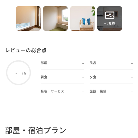
+29枚
レビューの総合点
-
-
部屋
風呂
-
5
/
-
-
朝食
夕食
-
-
接客・サービス
施設・設備
部屋・宿泊プラン