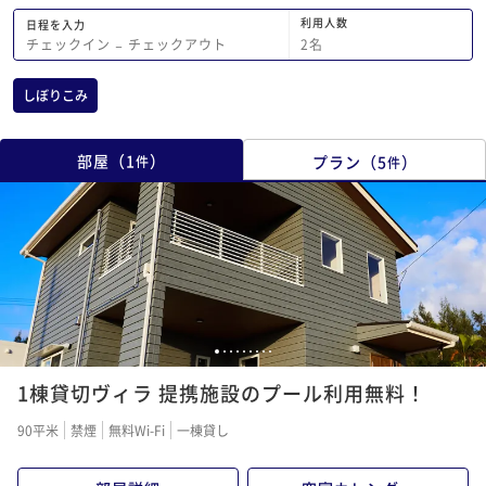
利用人数
日程を入力
2
名
チェックイン
−
チェックアウト
しぼりこみ
部屋
（
1
）
プラン
（
5
）
件
件
1
2
3
4
5
6
7
8
9
1棟貸切ヴィラ 提携施設のプール利用無料！
90平米
禁煙
無料Wi-Fi
一棟貸し