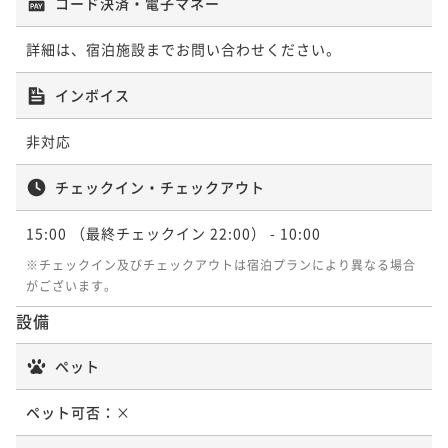
コード決済・電子マネー
ンション連泊プラン！小学生のお子様無料！
詳細は、宿泊施設までお問い合わせください。
素泊まり
現地決済可
事前決済可
IN 15:00 - 22:00 OUT10:00
ポイント即利用で
最大5％OFF
インボイス
¥128,000~
¥ 121,600 ~
2名
非対応
チェックイン・チェックアウト
15:00
（最終チェックイン 22:00）
- 10:00
※チェックイン及びチェックアウトは宿泊プランにより異なる場合
がございます。
設備
ペット
ペット可否：
×