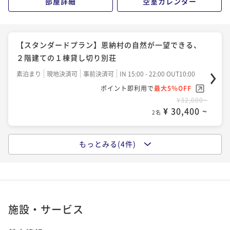
部屋詳細
空室カレンダー
【スタンダードプラン】恩納村の自然が一望できる、
２階建ての１棟貸し切り別荘
素泊まり
現地決済可
事前決済可
IN 15:00 - 22:00 OUT10:00
ポイント即利用で
最大5％OFF
¥32,000~
¥ 30,400 ~
2名
もっとみる(4件)
【2連泊プラン】静かに流れる癒しの時間。大自然のペ
ンション連泊プラン！小学生のお子様無料！
素泊まり
現地決済可
事前決済可
IN 15:00 - 22:00 OUT10:00
ポイント即利用で
最大5％OFF
¥60,800~
施設・サービス
¥ 57,760 ~
2名