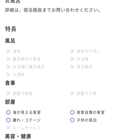
お風呂
詳細は、宿泊施設までお問い合わせください。
特長
風呂
温泉
源泉かけ流し
露天風呂付客室
大浴場
大浴場に露天風呂
貸切風呂
入湯税
食事
部屋で朝食
部屋で夕食
部屋
海が見える客室
夜景自慢の客室
離れ・コテージ
子供の宿泊
ルームサービス
美容・健康