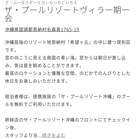
ざ・ぷーるりぞーとゔぃらいちごいちえ
ザ・プールリゾートヴィラ一期一
会
沖縄県国頭郡恩納村名嘉真1765-19
沖縄屈指のリゾート地恩納村「希望ヶ丘」の中に建つ貸別荘
です。

窓の向こうに見える南国の青い海。窓からは朝日が差し込
み、夜は星を眺めることができます。

最高のロケーションと優雅な空間、のどかでのんびりとした
休日をお楽しみいただけます。

宿泊者様は、提携施設の「ザ・プールリゾート沖縄」のプー
ルを無料でご利用いただけます。

姉妹店のザ・プールリゾート沖縄のフロントにてチェックイ
ン後、

スタッフより当...
続きをよむ