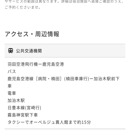
やサービスの範囲は異なります。詳細は宿泊施設へ直接ご確認のうえ、
ご予約くださいませ。
アクセス・周辺情報
公共交通機関
羽田空港飛行機ー鹿児島空港	

バス	

鹿児島空港線［病院・楠田］(楠田車庫行)ー加治木駅前下
車

電車　

加治木駅

日豊本線(宮崎行)

霧島神宮駅下車

タクシーでオーベルジュ異人館まで約15分