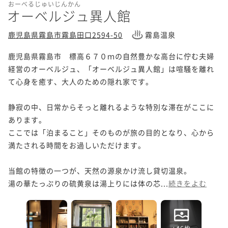
おーべるじゅいじんかん
オーベルジュ異人館
鹿児島県霧島市霧島田口2594-50
霧島温泉
鹿児島県霧島市　標高６７０ｍの自然豊かな高台に佇む夫婦
経営のオーベルジュ、「オーベルジュ異人館」は喧騒を離れ
て心身を癒す、大人のための隠れ家です。

静寂の中、日常からそっと離れるような特別な滞在がここに
あります。

ここでは「泊まること」そのものが旅の目的となり、心から
満たされる時間をお過しいただけます。

当館の特徴の一つが、天然の源泉かけ流し貸切温泉。

湯の華たっぷりの硫黄泉は湯上りには体の芯...
続きをよむ
+46枚