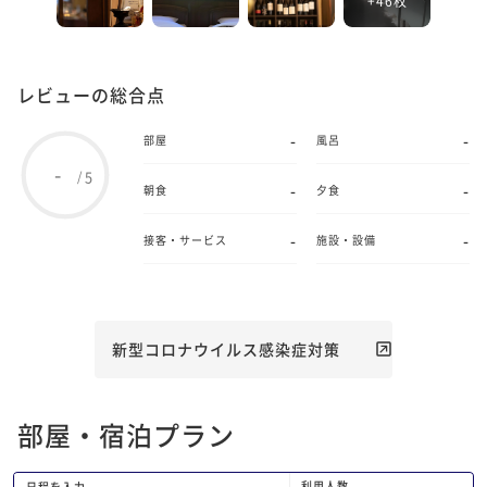
レビューの総合点
-
-
部屋
風呂
-
5
/
-
-
朝食
夕食
-
-
接客・サービス
施設・設備
新型コロナウイルス感染症対策
部屋・宿泊プラン
利用人数
日程を入力