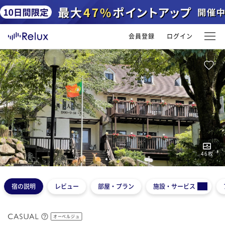
会員登録
ログイン
46
枚
1
2
3
4
5
宿の説明
レビュー
部屋・プラン
施設・サービス
オーベルジュ