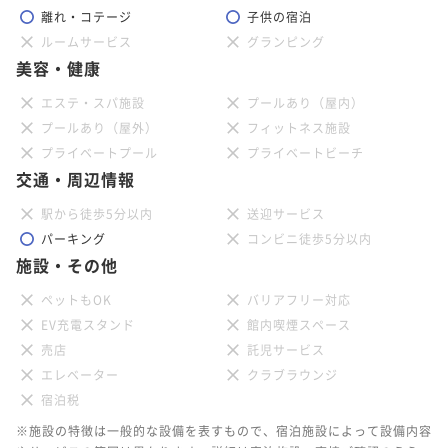
離れ・コテージ
子供の宿泊
ルームサービス
グランピング
美容・健康
エステ・スパ施設
プールあり（屋内）
プールあり（屋外）
フィットネス施設
プライベートプール
プライベートビーチ
交通・周辺情報
駅から徒歩5分以内
送迎サービス
パーキング
コンビニ徒歩5分以内
施設・その他
ペットもOK
バリアフリー対応
EV充電スタンド
館内喫煙スペース
売店
託児サービス
エレベーター
クラブラウンジ
宿泊税
※施設の特徴は一般的な設備を表すもので、宿泊施設によって設備内容