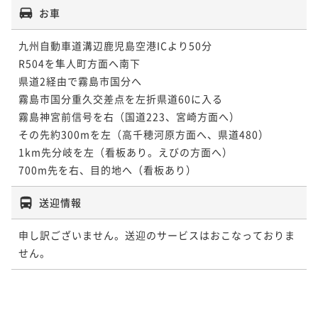
お車
九州自動車道溝辺鹿児島空港ICより50分

R504を隼人町方面へ南下

県道2経由で霧島市国分へ

霧島市国分重久交差点を左折県道60に入る

霧島神宮前信号を右（国道223、宮崎方面へ）

その先約300mを左（高千穂河原方面へ、県道480）

1km先分岐を左（看板あり。えびの方面へ）

700m先を右、目的地へ（看板あり）
送迎情報
申し訳ございません。送迎のサービスはおこなっておりま
せん。