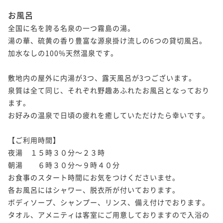
お風呂
全国に名を誇る名泉の一つ霧島の湯。

湯の華、硫黄の香り豊富な源泉掛け流しの6つの貸切風呂。

加水なしの100%天然温泉です。

敷地内の屋外に内湯が3つ、露天風呂が3つございます。

泉質は全て同じ、それぞれ野趣あふれたお風呂となっており
ます。

お好みの温泉で日頃の疲れを癒していただけたら幸いです。

【ご利用時間】

夜湯　１５時３０分～２３時

朝湯　　６時３０分～９時４０分

お食事のスタート時間にお気をつけくださいませ。

各お風呂にはシャワー、脱衣所が付いております。

ボディソープ、シャンプー、リンス、備え付けでおります。

タオル、アメニティは客室にご用意しておりますので入浴の