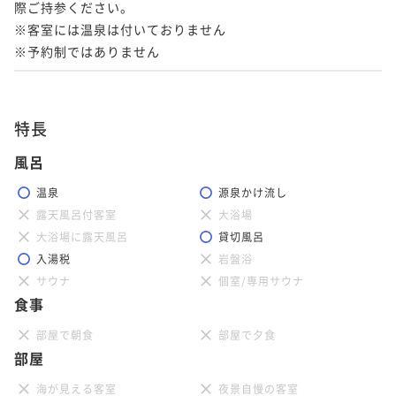
際ご持参ください。

※客室には温泉は付いておりません

※予約制ではありません
特長
風呂
温泉
源泉かけ流し
露天風呂付客室
大浴場
大浴場に露天風呂
貸切風呂
入湯税
岩盤浴
サウナ
個室/専用サウナ
食事
部屋で朝食
部屋で夕食
部屋
海が見える客室
夜景自慢の客室