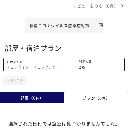
と思います。 エコの
レビューをみる（6件）
である必要はないと思
りした履き心地のもの
とよいと思います。
新型コロナウイルス感染症対策
部屋・宿泊プラン
利用人数
日程を入力
2
名
チェックイン
−
チェックアウト
しぼりこみ
部屋
（
0
）
プラン
（
0
）
件
件
選択された日付では空室は見つかりませんでした。