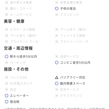
海が見える客室
夜景自慢の客室
離れ・コテージ
子供の宿泊
ルームサービス
グランピング
美容・健康
エステ・スパ施設
プールあり（屋内）
プールあり（屋外）
フィットネス施設
プライベートプール
プライベートビーチ
交通・周辺情報
駅から徒歩5分以内
送迎サービス
パーキング
コンビニ徒歩5分以内
施設・その他
ペットもOK
バリアフリー対応
EV充電スタンド
館内喫煙スペース
売店
託児サービス
エレベーター
クラブラウンジ
宿泊税