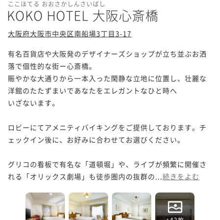
ここほてる おおさかしんさいばし
KOKO HOTEL 大阪心斎橋
大阪府大阪市中央区南船場3丁目3-17
有名百貨店や大阪発のデザイナーズショップが立ち並ぶお洒
落で個性的な街ー心斎橋。

賑やかな大通りから一本入った閑静な立地に位置し、壮麗な
洋館のたたずまいであなたをエレガントなひと時へ

いざないます。

ロビーにてアメニティバイキングをご提供しております。チ
ェックイン後に、お好みに合わせてお選びください。

グリコの看板で有名な「道頓堀」や、ライブが頻繁に開催さ
れる「オリックス劇場」も徒歩圏内の抜群の...
続きをよむ
+42枚