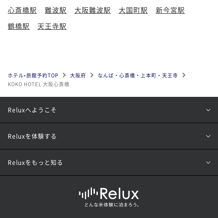
心斎橋駅
難波駅
大阪難波駅
大国町駅
新今宮駅
鶴橋駅
天王寺駅
ホテル•旅館予約TOP
大阪府
なんば・心斎橋・上本町・天王寺
KOKO HOTEL 大阪心斎橋
Reluxへようこそ
Reluxを体験する
Reluxをもっと知る