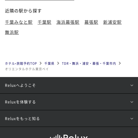
近隣の駅から探す
千葉みなと駅
千葉駅
海浜幕張駅
幕張駅
新浦安駅
舞浜駅
ホテル•旅館予約TOP
千葉県
TDR・舞浜・浦安・幕張・千葉市内
オリエンタルホテル東京ベイ
Reluxへようこそ
Reluxを体験する
Reluxをもっと知る