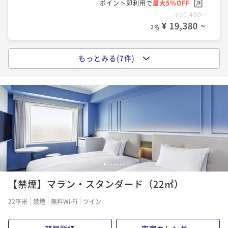
ポイント即利用で
最大5％OFF
¥20,400~
¥ 19,380 ~
2名
もっとみる(7件)
【早期割】（お部屋のみ）迷ったらこのプランで決ま
り！60日前までのご予約に
素泊まり
事前決済可
IN 15:00 - 24:00 OUT12:00
ポイント即利用で
最大5％OFF
¥24,300~
¥ 23,085 ~
2名
【スタンダードプラン】（朝食付）新浦安駅直結徒歩1
1
2
3
4
5
6
7
分
【禁煙】マラン・スタンダード（22㎡）
朝食付き
現地決済可
事前決済可
IN 15:00 - 24:00 OUT12:00
22平米
禁煙
無料Wi-Fi
ツイン
ポイント即利用で
最大5％OFF
¥26,800~