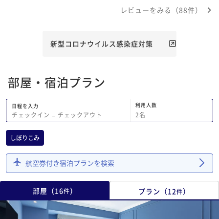
足です。 以前のレビューにスリッパが
とうございました
レビューをみる（88件）
使い捨てでないと不満の声があるようで
すが、使い捨てに変更してくださってい
るようです(^^)
新型コロナウイルス感染症対策
部屋・宿泊プラン
利用人数
日程を入力
2
名
チェックイン
−
チェックアウト
しぼりこみ
航空券付き宿泊プランを検索
部屋
（
16
）
プラン
（
12
）
件
件