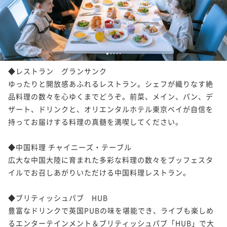
1
2
3
4
5
◆レストラン　グランサンク

ゆったりと開放感あふれるレストラン。シェフが織りなす絶
品料理の数々を心ゆくまでどうぞ。前菜、メイン、パン、デ
ザート、ドリンクと、オリエンタルホテル東京ベイが自信を
持ってお届けする料理の真髄を満喫してください。

◆中国料理 チャイニーズ・テーブル

広大な中国大陸に育まれた多彩な料理の数々をブッフェスタ
イルでお召しあがりいただける中国料理レストラン。

◆ブリティッシュパブ　HUB

豊富なドリンクで英国PUBの味を堪能でき、ライブも楽しめ
るエンターテインメント＆ブリティッシュパブ「HUB」で大