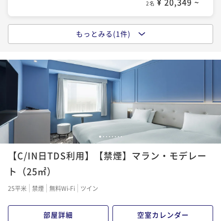
¥ 20,349 ~
2名
約がお得！
【早期割】（朝食付）迷ったらこのプランで決まり！6
朝食付き
事前決済可
IN 15:00 - 24:00 OUT12:00
0日前までのご予約に
もっとみる(1件)
購入権利付（朝食付）【チェックイン日入園】東京デ
ポイント即利用で
最大5％OFF
朝食付き
事前決済可
IN 15:00 - 24:00 OUT12:00
¥62,280~
ィズニーランド(R)1デーパスポート
¥ 59,166 ~
ポイント即利用で
最大5％OFF
2名
朝食付き
現地決済可
事前決済可
IN 15:00 - 24:00 OUT12:00
¥29,000~
ポイント即利用で
最大5％OFF
¥ 27,550 ~
2名
¥27,820~
¥ 26,429 ~
2名
【早期割・2泊以上】（お部屋のみ）お早め30日前の連
泊予約がお得！
1
2
3
4
5
6
7
8
素泊まり
事前決済可
IN 15:00 - 24:00 OUT12:00
【C/IN日TDS利用】【禁煙】マラン・モデレー
ポイント即利用で
最大5％OFF
ト（25㎡）
¥47,880~
¥ 45,486 ~
2名
25平米
禁煙
無料Wi-Fi
ツイン
部屋詳細
空室カレンダー
【2泊以上】（お部屋のみ）2泊以上の連泊予約がお