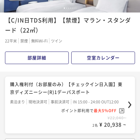
1
2
3
4
5
6
7
【C/IN日TDS利用】【禁煙】マラン・スタンダ
ード（22㎡）
22平米
禁煙
無料Wi-Fi
ツイン
部屋詳細
空室カレンダー
購入権利付（お部屋のみ）【チェックイン日入園】東
京ディズニーシー(R)1デーパスポート
素泊まり
現地決済可
事前決済可
IN 15:00 - 24:00 OUT12:00
ポイント即利用で
最大5％OFF
¥22,040~
¥ 20,938 ~
2名