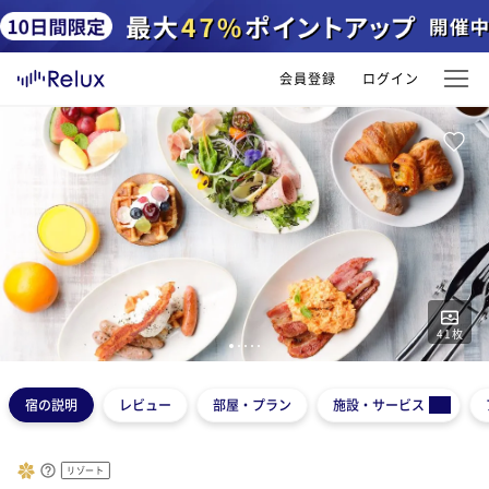
会員登録
ログイン
41
枚
1
2
3
4
5
宿の説明
レビュー
部屋・プラン
施設・サービス
リゾート