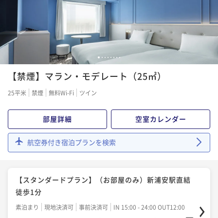
1
2
3
4
5
6
7
8
【禁煙】マラン・モデレート（25㎡）
25平米
禁煙
無料Wi-Fi
ツイン
部屋詳細
空室カレンダー
航空券付き宿泊プランを検索
【スタンダードプラン】（お部屋のみ）新浦安駅直結
徒歩1分
素泊まり
現地決済可
事前決済可
IN 15:00 - 24:00 OUT12:00