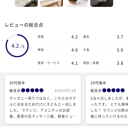
レビューの総合点
4.2
3.7
部屋
風呂
4.2
5
/
4.0
5.0
朝食
夕食
4.1
3.8
接客・サービス
施設・設備
50代前半
20代後半
総合点
2025/07/29
総合点
ディズニー帰りではなく、こちらのホテ
3泊４日しましたが、
ルに泊まるためだけに子どもと一泊しま
ったです。 とても美
した。 ラウンジ、アメニティのお部
した！ ラウンジの飲
屋、客室の足マッサージ器、朝食ビュッ
屋に持っていけるのも
フェ、満喫させていただきました。大満
また泊まりたいと思い