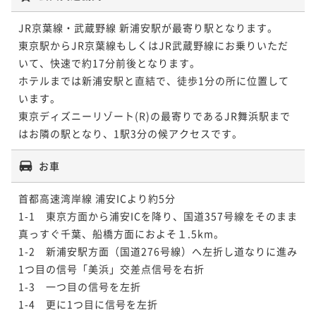
JR京葉線・武蔵野線 新浦安駅が最寄り駅となります。

東京駅からJR京葉線もしくはJR武蔵野線にお乗りいただ
いて、快速で約17分前後となります。

ホテルまでは新浦安駅と直結で、徒歩1分の所に位置して
います。

東京ディズニーリゾート(R)の最寄りであるJR舞浜駅まで
はお隣の駅となり、1駅3分の候アクセスです。
お車
首都高速湾岸線 浦安ICより約5分

1-1　東京方面から浦安ICを降り、国道357号線をそのまま
真っすぐ千葉、船橋方面におよそ１.5km。

1-2　新浦安駅方面（国道276号線）へ左折し道なりに進み
1つ目の信号「美浜」交差点信号を右折

1-3　一つ目の信号を左折

1-4　更に1つ目に信号を左折
