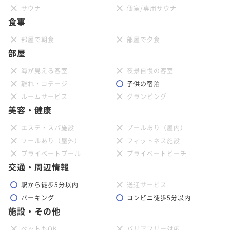
サウナ
個室/専用サウナ
食事
部屋で朝食
部屋で夕食
部屋
海が見える客室
夜景自慢の客室
離れ・コテージ
子供の宿泊
ルームサービス
グランピング
美容・健康
エステ・スパ施設
プールあり（屋内）
プールあり（屋外）
フィットネス施設
プライベートプール
プライベートビーチ
交通・周辺情報
駅から徒歩5分以内
送迎サービス
パーキング
コンビニ徒歩5分以内
施設・その他
ペットもOK
バリアフリー対応