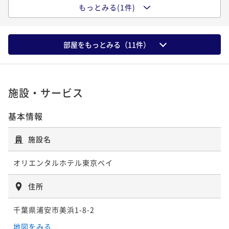
もっとみる(1件)
購入権利付（朝食付）【チェックイン日入園】東京デ
ィズニーシー(R)1デーパスポート
朝食付き
現地決済可
事前決済可
IN 15:00 - 24:00 OUT12:00
部屋をもっとみる（
11
件）
ポイント即利用で
最大5％OFF
¥28,440~
¥ 27,018 ~
2名
施設・サービス
基本情報
施設名
オリエンタルホテル東京ベイ
住所
千葉県浦安市美浜1-8-2
地図をみる