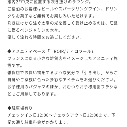
館内2F中央に位置する吹き抜けのラウンジ。

ご宿泊のお客様はビールやスパークリングワイン、ドリン
クやお菓子など無料でお楽しみいただけます。

吹き抜けから注ぐ太陽の光を優しく受け止めるのは、旺盛
に繁るベンジャミンの木々。

優しく流れる時間をお過ごしください。

◆アメニティベース「TIROIR/ティロワール」

フランスにある小さな雑貨店をイメージしたアメニティ施
設です。

雑貨店でお買い物をするような気分で「引き出し」からご
自身やご家族に合った多彩なアイテムをお選びください。

お子様用のパジャマのほか、おむつやお子様用歯ブラシな
どもご用意しております。

◆駐車場有り

チェックイン日12:00～チェックアウト日12:00まで、下
記の通り駐車料金がかかります。
