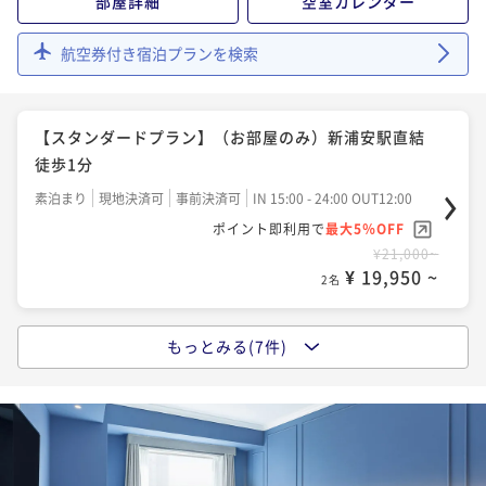
部屋詳細
空室カレンダー
¥ 25,460 ~
2名
航空券付き宿泊プランを検索
【早期割】（朝食付）迷ったらこのプランで決まり！9
0日前までのご予約に
【スタンダードプラン】（お部屋のみ）新浦安駅直結
朝食付き
事前決済可
IN 15:00 - 22:00 OUT12:00
徒歩1分
ポイント即利用で
最大5％OFF
素泊まり
現地決済可
事前決済可
IN 15:00 - 24:00 OUT12:00
¥29,700~
¥ 28,215 ~
ポイント即利用で
最大5％OFF
2名
¥21,000~
¥ 19,950 ~
2名
【早期割】（朝食付）迷ったらこのプランで決まり！6
0日前までのご予約に
もっとみる(7件)
【早期割】（お部屋のみ）迷ったらこのプランで決ま
朝食付き
事前決済可
IN 15:00 - 24:00 OUT12:00
り！60日前までのご予約に
ポイント即利用で
最大5％OFF
素泊まり
事前決済可
IN 15:00 - 24:00 OUT12:00
¥30,700~
¥ 29,165 ~
ポイント即利用で
最大5％OFF
2名
¥22,600~