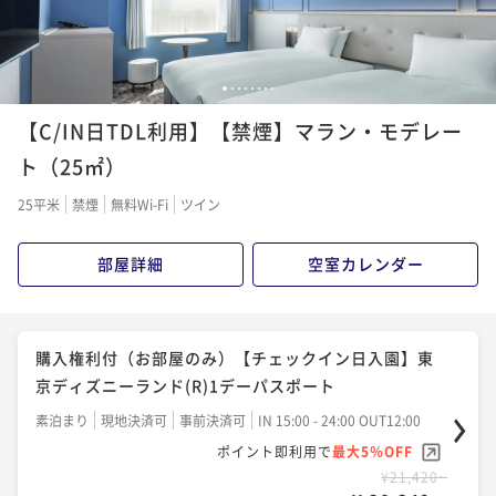
¥ 21,470 ~
2名
【2泊以上】（お部屋のみ）2泊以上の連泊予約がお
得！
【スタンダードプラン】（朝食付）新浦安駅直結徒歩1
1
2
3
4
5
6
7
8
素泊まり
現地決済可
事前決済可
IN 15:00 - 24:00 OUT12:00
分
【C/IN日TDL利用】【禁煙】マラン・モデレー
ポイント即利用で
最大5％OFF
朝食付き
現地決済可
事前決済可
IN 15:00 - 24:00 OUT12:00
¥40,660~
ト（25㎡）
¥ 38,627 ~
ポイント即利用で
最大5％OFF
2名
25平米
禁煙
無料Wi-Fi
ツイン
¥27,400~
¥ 26,030 ~
2名
【早期割・2泊以上】（お部屋のみ）お早め30日前の連
部屋詳細
空室カレンダー
泊予約がお得！
【早期割】（朝食付）迷ったらこのプランで決まり！9
素泊まり
事前決済可
IN 15:00 - 24:00 OUT12:00
0日前までのご予約に
購入権利付（お部屋のみ）【チェックイン日入園】東
ポイント即利用で
最大5％OFF
朝食付き
事前決済可
IN 15:00 - 22:00 OUT12:00
¥51,480~
京ディズニーランド(R)1デーパスポート
¥ 48,906 ~
ポイント即利用で
最大5％OFF
2名
素泊まり
現地決済可
事前決済可
IN 15:00 - 24:00 OUT12:00
¥28,000~
ポイント即利用で
最大5％OFF
¥ 26,600 ~
2名
¥21,420~
【早期割・2泊以上】（朝食付）お早め30日前の連泊予