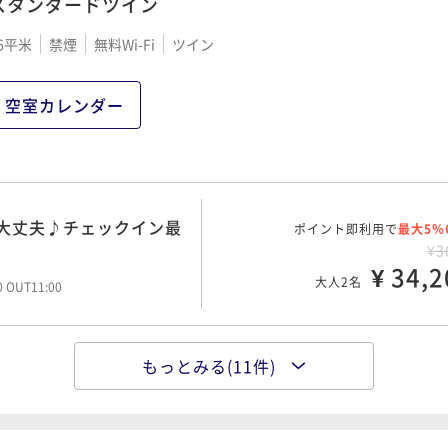
スタンダードツイン
6平米
禁煙
無料Wi-Fi
ツイン
空室カレンダー
大丈夫♪チェックイン最
ポイント即利用で
最大5％
¥3
¥ 34,2
大人2名
00 OUT11:00
もっとみる(11件)
早朝にお出かけも可能♪
ポイント即利用で
最大5％
¥4
¥ 38,0
大人2名
00 OUT11:00