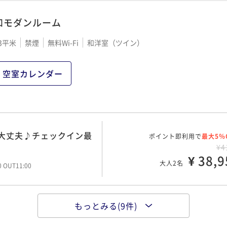
和モダンルーム
肉★とちぎ和牛A5ラン
ポイント即利用で
最大5％
¥5
ーキ付！創作和食を味わ
3平米
禁煙
無料Wi-Fi
和洋室（ツイン）
ポイント即利用で
¥ 47,5
最大5％
大人2名
00 OUT11:00
¥5
¥ 50,3
大人2名
空室カレンダー
00 OUT11:00
プラン♪船からもお部屋
ポイント即利用で
最大5％
¥5
肉★とちぎ和牛A5ラン
ポイント即利用で
¥ 48,4
最大5％
大人2名
00 OUT11:00
¥5
大丈夫♪チェックイン最
ポイント即利用で
¥ 50,3
最大5％
大人2名
00 OUT11:00
¥4
¥ 38,9
大人2名
00 OUT11:00
レステーキ付！日光で大
ポイント即利用で
最大5％
¥5
プラン♪船からもお部屋
ポイント即利用で
¥ 51,3
最大5％
大人2名
00 OUT11:00
¥5
もっとみる(9件)
ポイント即利用で
¥ 52,2
最大5％
満喫【基本宿泊プラン】
大人2名
00 OUT11:00
¥4