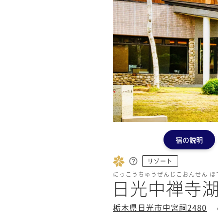
宿の説明
リゾート
にっこうちゅうぜんじこおんせん ほ
日光中禅寺湖
栃木県日光市中宮祠2480