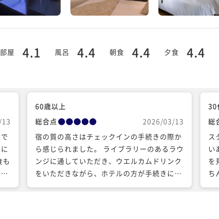
4.1
4.4
4.4
4.4
部屋
風呂
朝食
夕食
60歳以上
3
/13
総合点
2026/03/13
総
つで
宿の質の高さはチェックインの手続きの際か
ス
泉に
ら感じられました。 ライブラリーのあるラウ
い
食も
ンジに通していただき、ウエルカムドリンク
を
も美
をいただきながら、ホテルの方が手続きに来
ち
てくださいました。 お若いスタッフが多い
で
中、皆様よくトレーニングされていらっしゃ
る・・・というと、失礼に当たるかもしれま