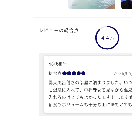
レビューの総合点
4.4
5
/
40代後半
総合点
2026/05
露天風呂付きの部屋に泊まりました。い
も温泉に入れて、中禅寺湖を見ながら温
入れるのはとてもよかったです！ また夕
朝食もボリュームも十分な上に味もとて
味しくてよかったです