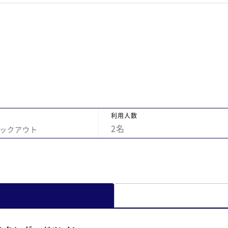
せんが、各々の持ち場でプロ意識を持ちなが
ら仕事に向き合っている感じがして、あっぱ
れです。 部屋の構造もよく考えられていて、
実際よりもとても広く見えます。レイクビュ
ーのせん望も見事で、とてもくつろぐことが
できました。 食事は、とても丁寧に調理され
ていて、地元の普通の野菜が料理人の腕でこ
こまでのごちそうになるのかとびっくりしま
した。見た目にも美しく趣向が凝らされてい
利用人数
て、まるで芸術作品のようでした。 温泉に入
2
名
ックアウト
って、おいしい料理をいただいて、スタッフ
の皆様のお心遣いに触れて、とっても幸せな
時間になりました。 ありがとうございまし
た。