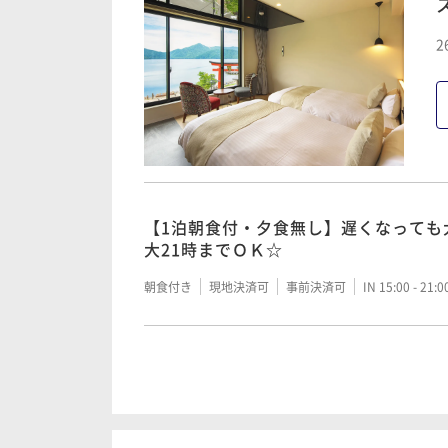
2
【1泊朝食付・夕食無し】遅くなっても
大21時までＯＫ☆
朝食付き
現地決済可
事前決済可
IN 15:00 - 21:
【1泊夕食付朝食無】のんびり朝寝坊も
さらに夕食時にワンドリンク付！
夕食付き
現地決済可
事前決済可
IN 15:00 - 17: