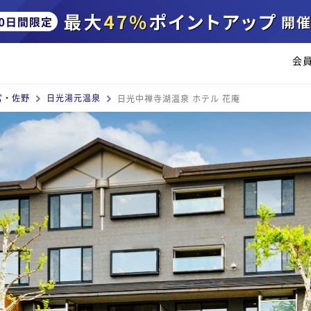
会
宮・佐野
日光湯元温泉
日光中禅寺湖温泉 ホテル 花庵