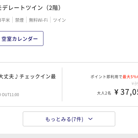
モデレートツイン（2階）
3平米
禁煙
無料Wi-Fi
ツイン
ポイント即利用で
最大5％
満喫【基本宿泊プラン】
¥4
¥ 41,8
00 OUT11:00
大人2名
空室カレンダー
ンアメニティ特典付♪朝
ポイント即利用で
最大5％
¥4
大丈夫♪チェックイン最
ポイント即利用で
¥ 43,7
最大5％
大人2名
00 OUT11:00
¥3
¥ 37,0
大人2名
00 OUT11:00
ーキ付！創作和食を味わ
ポイント即利用で
最大5％
¥5
もっとみる(7件)
ポイント即利用で
¥ 47,5
最大5％
満喫【基本宿泊プラン】
大人2名
00 OUT11:00
¥4
¥ 44,6
00 OUT11:00
大人2名