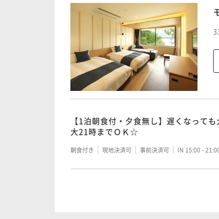
3
全室より中禅寺湖の絶景を一望！花庵
二食付き
現地決済可
事前決済可
IN 15:00 - 17:
【レディースプラン】人気のロクシタ
夕40種類の新鮮野菜を堪能
【1泊朝食付・夕食無し】遅くなっても
大21時までＯＫ☆
二食付き
現地決済可
事前決済可
IN 15:00 - 17:
朝食付き
現地決済可
事前決済可
IN 15:00 - 21:
芳潤★とちぎ和牛Ａ5ランクロースステ
う日光の休日
全室より中禅寺湖の絶景を一望！花庵
二食付き
現地決済可
事前決済可
IN 15:00 - 17:
二食付き
現地決済可
事前決済可
IN 15:00 - 17: