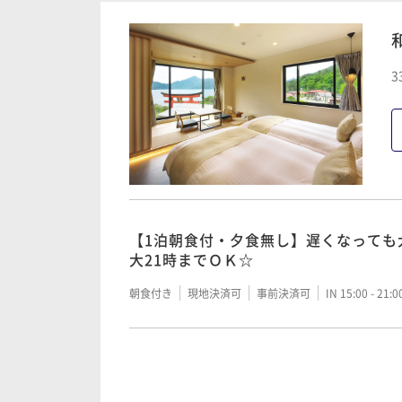
【グレードアップ】牛本来の旨味！赤身
ク赤肉ステーキ付プラン
芳潤★とちぎ和牛Ａ5ランクロースステ
3
う日光の休日
二食付き
現地決済可
事前決済可
IN 15:00 - 17:
二食付き
現地決済可
事前決済可
IN 15:00 - 17:
中禅寺湖一周クルーズ乗船チケット付
からも中禅寺湖を一望♪
【グレードアップ】牛本来の旨味！赤身
ク赤肉ステーキ付プラン
二食付き
現地決済可
事前決済可
IN 15:00 - 17:
【1泊朝食付・夕食無し】遅くなっても
大21時までＯＫ☆
二食付き
現地決済可
事前決済可
IN 15:00 - 17:
朝食付き
現地決済可
事前決済可
IN 15:00 - 21:
とろける味わいとちぎ和牛A5ランクヒ
人の休日を
中禅寺湖一周クルーズ乗船チケット付
からも中禅寺湖を一望♪
二食付き
現地決済可
事前決済可
IN 15:00 - 17:
全室より中禅寺湖の絶景を一望！花庵
二食付き
現地決済可
事前決済可
IN 15:00 - 17: