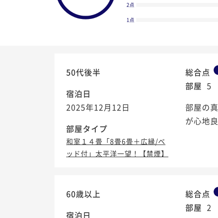
2点
1点
50代後半
総合点
部屋
5
宿泊日
2025年12月12日
部屋の真
が心地良
部屋タイプ
和室１４畳「8畳6畳＋広縁/ベ
ッド付」太平洋一望！【禁煙】
4.4
/5
60歳以上
総合点
部屋
2
宿泊日