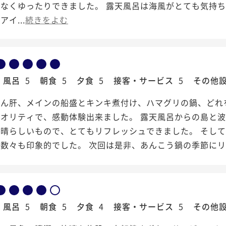
となくゆったりできました。 露天風呂は海風がとても気持
イ...
続きをよむ
風呂
5
朝食
5
夕食
5
接客・サービス
5
その他
あん肝、メインの船盛とキンキ煮付け、ハマグリの鍋、どれ
クオリティで、感動体験出来ました。 露天風呂からの島と
素晴らしいもので、とてもリフレッシュできました。 そし
数々も印象的でした。 次回は是非、あんこう鍋の季節に
風呂
5
朝食
5
夕食
4
接客・サービス
5
その他