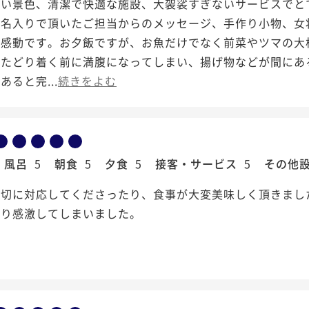
しい景色、清潔で快適な施設、大袈裟すぎないサービスでと
宛名入りで頂いたご担当からのメッセージ、手作り小物、女
に感動です。お夕飯ですが、お魚だけでなく前菜やツマの大
にたどり着く前に満腹になってしまい、揚げ物などが間にあ
あると完...
続きをよむ
風呂
5
朝食
5
夕食
5
接客・サービス
5
その他
親切に対応してくださったり、食事が大変美味しく頂きまし
さり感激してしまいました。