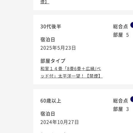
煙】
30代後半
総合点
部屋
5
宿泊日
2025年5月23日
部屋タイプ
和室１４畳「8畳6畳＋広縁/ベ
ッド付」太平洋一望！【禁煙】
60歳以上
総合点
部屋
3
宿泊日
2024年10月27日