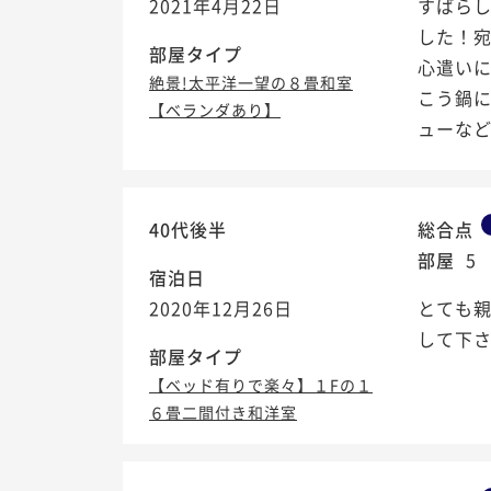
2021年4月22日
すばら
した！
部屋タイプ
心遣い
絶景!太平洋一望の８畳和室
こう鍋
【ベランダあり】
ューなど
40代後半
総合点
部屋
5
宿泊日
2020年12月26日
とても
して下
部屋タイプ
【ベッド有りで楽々】１Fの１
６畳二間付き和洋室