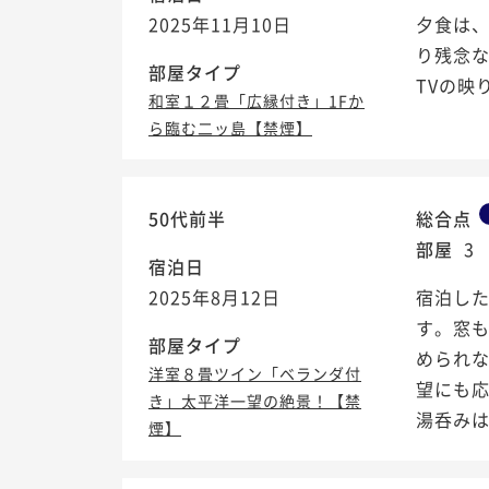
2025年11月10日
夕食は
り残念
部屋タイプ
TVの映
和室１２畳「広縁付き」1Fか
ら臨む二ッ島【禁煙】
50代前半
総合点
部屋
3
宿泊日
2025年8月12日
宿泊し
す。窓
部屋タイプ
められ
洋室８畳ツイン「ベランダ付
望にも
き」太平洋一望の絶景！【禁
湯呑みは
煙】