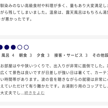
、馴染みのない高級食材や料理が多く、量もあり大変満足し
ながら残してしまいました。温泉は、露天風呂はもちろん湯
りが悪かったです。
風呂
4
朝食
3
夕食
3
接客・サービス
3
その他
たお部屋はやや狭いつくりで、出入りが非常に面倒でした。
も広くて景色は良いですが日差しが強い日は暑くて、カーテ
ない時間帯があります。波の音を聴きながらの就寝は非常に
応えていただけて有り難かたです。お湯割り用のコップでし
大丈夫でし...
続きをよむ