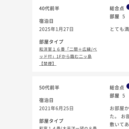
40代前半
総合点
部屋
5
宿泊日
2025年1月27日
とても
部屋タイプ
和洋室１６畳「二間＋広縁/ベ
ッド付」1Fから臨む二ッ島
【禁煙】
50代前半
総合点
部屋
5
宿泊日
2021年6月25日
お部屋
た。 
部屋タイプ
敷いてあ
和室１４畳(太平洋一望の８畳