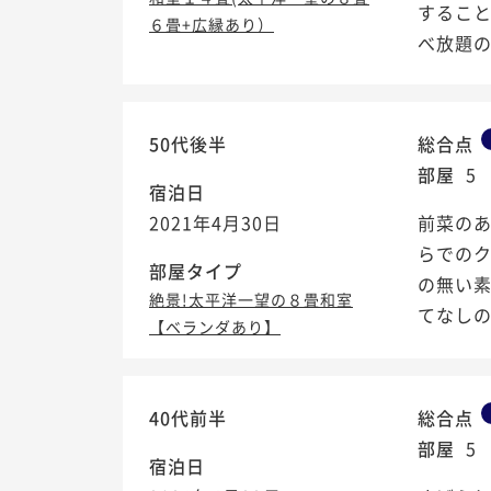
するこ
６畳+広縁あり）
べ放題のア
50代後半
総合点
部屋
5
宿泊日
2021年4月30日
前菜の
らでの
部屋タイプ
の無い
絶景!太平洋一望の８畳和室
てなしの
【ベランダあり】
40代前半
総合点
部屋
5
宿泊日