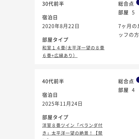
30代前半
総合点
部屋
5
宿泊日
2020年8月22日
7ヶ月
ッフの
部屋タイプ
和室１４畳(太平洋一望の８畳
６畳+広縁あり）
40代前半
総合点
部屋
4
宿泊日
2025年11月24日
部屋タイプ
洋室８畳ツイン「ベランダ付
き」太平洋一望の絶景！【禁