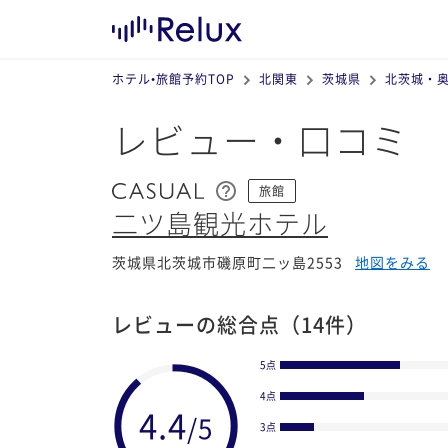
ホテル•旅館予約TOP
北関東
茨城県
北茨城・
レビュー・口コミ
旅館
二ツ島観光ホテル
茨城県北茨城市磯原町二ッ島2553
地図をみる
レビューの総合点
（14件）
5点
4点
3点