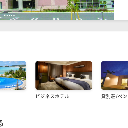
1
2
3
4
5
ビジネスホテル
貸別荘/ペ
る