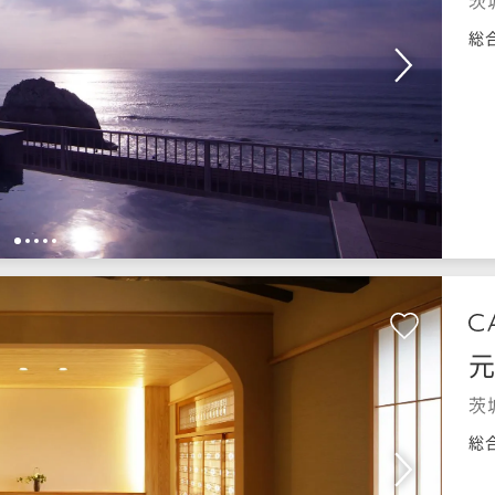
茨
総
1
2
3
4
5
元
茨
総