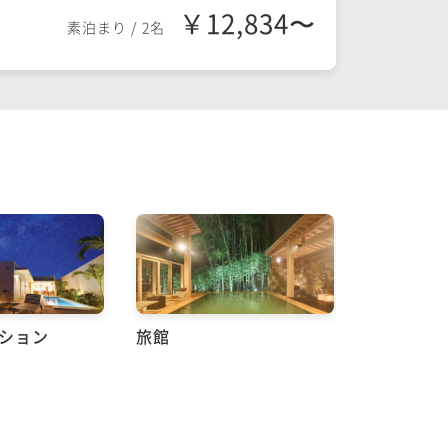
￥12,834〜
素泊まり
/
2名
ンション
旅館