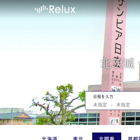
北茨城
日程を入力
未指定
−
未指定
北海道
東北
北関東
首都