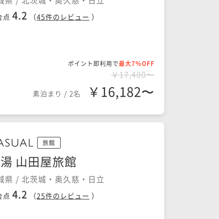
城県 / 北茨城・奥久慈・日立
4.2
合点
（
45
件のレビュー
）
ポイント即利用で
最大7％OFF
￥17,400〜
￥16,182〜
素泊まり
/
2名
旅館
湯 山田屋旅館
城県 / 北茨城・奥久慈・日立
4.2
合点
（
25
件のレビュー
）