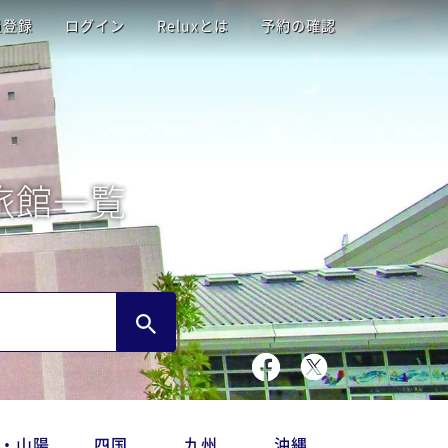
員登録
ログイン
Reluxとは
予約の確認
旅館一覧
・山陽
四国
九州
沖縄