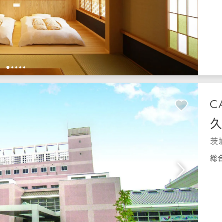
1
2
3
4
5
茨
総