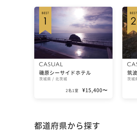
磯原シーサイドホテル
筑
茨城県 / 北茨城
茨城県
¥15,400〜
2名1室
都道府県から探す