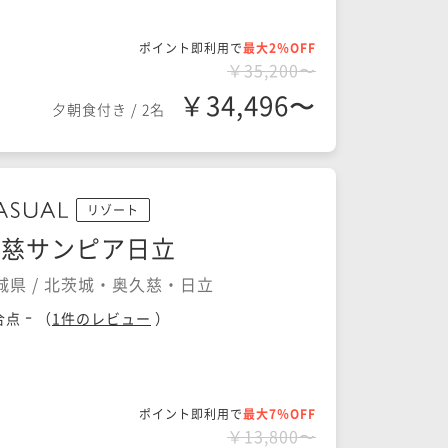
ポイント即利用で
最大2％OFF
￥35,200〜
￥34,496〜
夕朝食付き
/
2名
リゾート
久慈サンピア日立
城県 / 北茨城・奥久慈・日立
-
合点
（
1
件のレビュー
）
ポイント即利用で
最大7％OFF
￥13,800〜