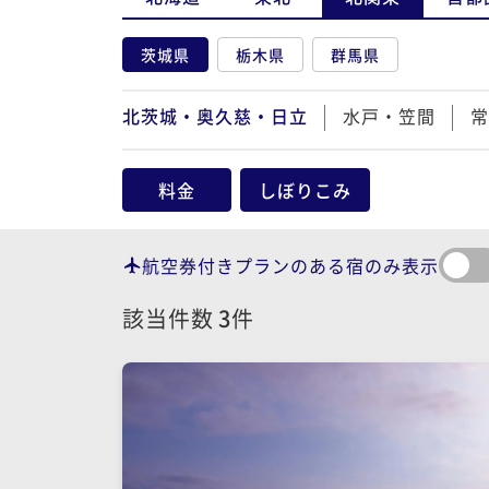
茨城県
栃木県
群馬県
北茨城・奥久慈・日立
水戸・笠間
常
料金
しぼりこみ
航空券付きプランのある宿のみ表示
該当件数
3
件