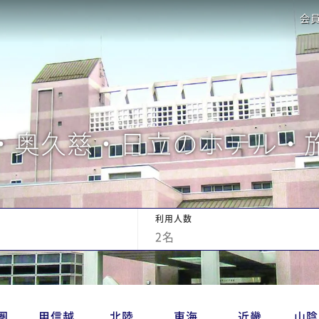
会
・奥久慈・日立のホテル・
利用人数
2
名
圏
甲信越
北陸
東海
近畿
山陰