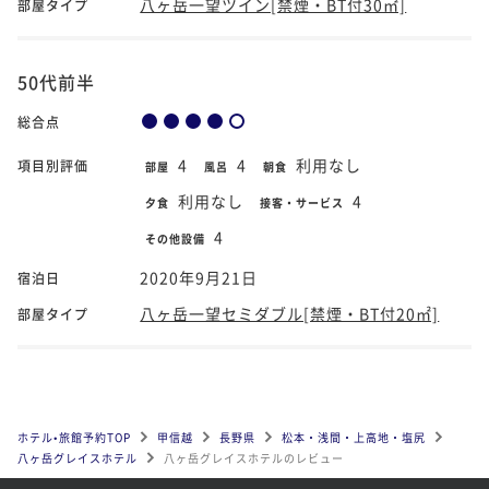
八ヶ岳一望ツイン[禁煙・BT付30㎡]
部屋タイプ
50代前半
総合点
4
4
利用なし
項目別評価
部屋
風呂
朝食
利用なし
4
夕食
接客・サービス
4
その他設備
2020年9月21日
宿泊日
八ヶ岳一望セミダブル[禁煙・BT付20㎡]
部屋タイプ
ホテル•旅館予約TOP
甲信越
長野県
松本・浅間・上高地・塩尻
八ヶ岳グレイスホテル
八ヶ岳グレイスホテルのレビュー