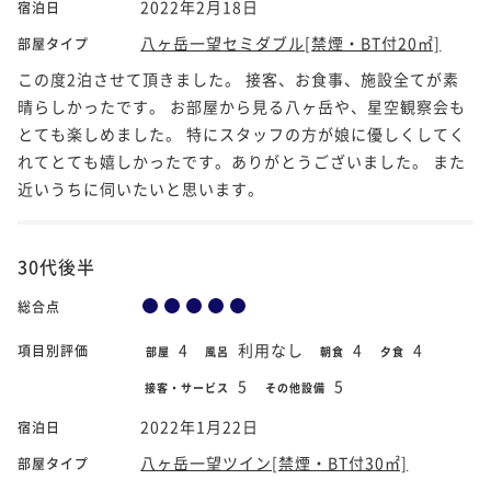
2022年2月18日
宿泊日
八ヶ岳一望セミダブル[禁煙・BT付20㎡]
部屋タイプ
この度2泊させて頂きました。 接客、お食事、施設全てが素
晴らしかったです。 お部屋から見る八ヶ岳や、星空観察会も
とても楽しめました。 特にスタッフの方が娘に優しくしてく
れてとても嬉しかったです。ありがとうございました。 また
近いうちに伺いたいと思います。
30代後半
総合点
4
利用なし
4
4
項目別評価
部屋
風呂
朝食
夕食
5
5
接客・サービス
その他設備
2022年1月22日
宿泊日
八ヶ岳一望ツイン[禁煙・BT付30㎡]
部屋タイプ