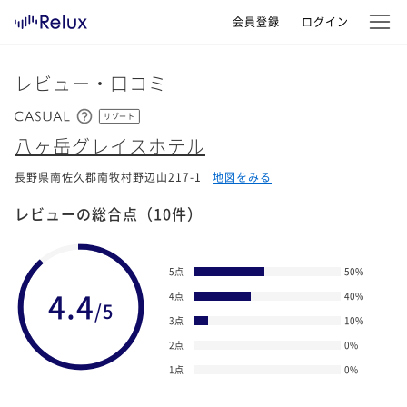
会員登録
ログイン
レビュー・口コミ
リゾート
八ヶ岳グレイスホテル
長野県南佐久郡南牧村野辺山217-1
地図をみる
レビューの総合点
（10件）
5点
50
%
4.4
4点
40
%
/5
3点
10
%
2点
0
%
1点
0
%