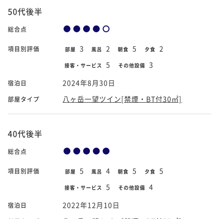
50代後半
総合点
3
2
5
2
項目別評価
部屋
風呂
朝食
夕食
5
3
接客・サービス
その他設備
2024年8月30日
宿泊日
八ヶ岳一望ツイン[禁煙・BT付30㎡]
部屋タイプ
40代後半
総合点
5
4
5
5
項目別評価
部屋
風呂
朝食
夕食
5
4
接客・サービス
その他設備
2022年12月10日
宿泊日