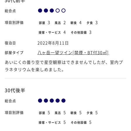
総合点
3
2
4
3
項目別評価
部屋
風呂
朝食
夕食
4
3
接客・サービス
その他設備
2022年8月11日
宿泊日
八ヶ岳一望ツイン[禁煙・BT付30㎡]
部屋タイプ
あいにくの曇り空で星空観察はできませんでしたが、室内プ
ラネタリウムを楽しめました。
30代後半
総合点
5
5
5
5
項目別評価
部屋
風呂
朝食
夕食
5
5
接客・サービス
その他設備