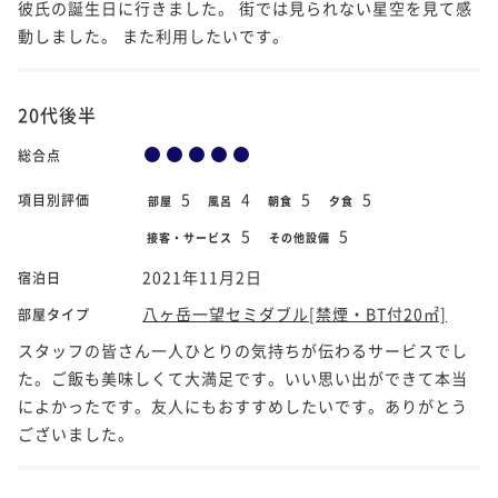
彼氏の誕生日に行きました。 街では見られない星空を見て感
動しました。 また利用したいです。
20代後半
総合点
5
4
5
5
項目別評価
部屋
風呂
朝食
夕食
5
5
接客・サービス
その他設備
2021年11月2日
宿泊日
八ヶ岳一望セミダブル[禁煙・BT付20㎡]
部屋タイプ
スタッフの皆さん一人ひとりの気持ちが伝わるサービスでし
た。ご飯も美味しくて大満足です。いい思い出ができて本当
によかったです。友人にもおすすめしたいです。ありがとう
ございました。