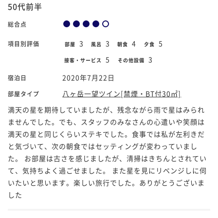
50代前半
総合点
3
3
4
5
項目別評価
部屋
風呂
朝食
夕食
5
3
接客・サービス
その他設備
2020年7月22日
宿泊日
八ヶ岳一望ツイン[禁煙・BT付30㎡]
部屋タイプ
満天の星を期待していましたが、残念ながら雨で星はみられ
ませんでした。でも、スタッフのみなさんの心遣いや笑顔は
満天の星と同じくらいステキでした。食事では私が左利きだ
と気づいて、次の朝食ではセッティングが変わっていまし
た。 お部屋は古さを感じましたが、清掃はきちんとされてい
て、気持ちよく過ごせました。 また星を見にリベンジしに伺
いたいと思います。楽しい旅行でした。ありがとうございま
した