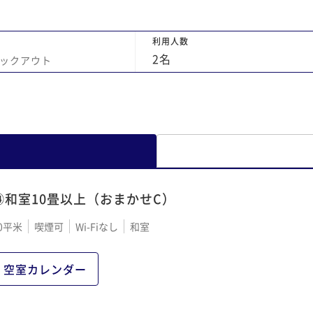
りが
をお
利用人数
り、
2
名
ックアウト
れ合
し
まし
い思
。ま
⑭和室10畳以上（おまかせC）
0平米
喫煙可
Wi-Fiなし
和室
空室カレンダー