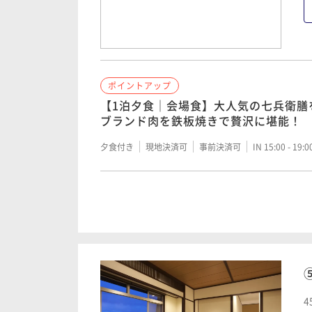
子様20％OFF！家族旅行で思い出作り
二食付き
現地決済可
事前決済可
IN 15:00 - 19:
ポイントアップ
ポイントアップ
スタンダードプラン【1泊2食｜会場食
【1泊夕食｜会場食】大人気の七兵衛膳
継がれる格の高い本物の旅館を満喫。
ブランド肉を鉄板焼きで贅沢に堪能！
二食付き
現地決済可
事前決済可
IN 15:00 - 19:
夕食付き
現地決済可
事前決済可
IN 15:00 - 19:
ポイントアップ
ポイントアップ
【1泊夕食｜会場食×グルメ】2つの献
早期割30【会場食×禁煙】550円OF
材で群馬の味覚を堪能！
を選んでお食事会場で味わう♪
夕食付き
現地決済可
事前決済可
IN 15:00 - 19:
二食付き
現地決済可
事前決済可
IN 15:00 - 19:
4
ポイントアップ
ポイントアップ