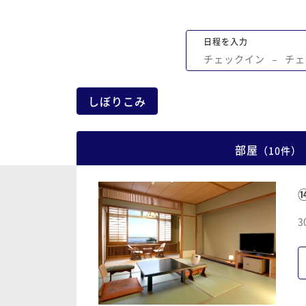
た！これが本当のサプライズですね。あ
とうございました スタッフさんが、写真
日程を入力
撮りしましょう。と写真を撮ってくださ
チェックイン
−
チェ
私のカメラでも撮らせてください。と連
いとのツーショットを撮ってくださいま
た。朝食の時に写真のプレゼントがあり
しぼりこみ
た。またまたサプライズです。 とても良
い出になりました。お世話になりました
た伺わせていただきます。
部屋
（
10
件
）
3