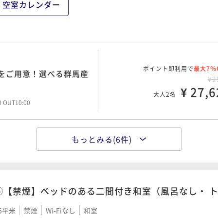
空室カレンダー
¥ 30,6
大人2名
00 OUT10:00
ポイント即利用で
最大7％
】一番人気！伝統が香り
ポイント即利用で
最大7％
をご用意！選べる群馬産
¥3
¥2
¥ 30,6
¥ 27,6
大人2名
大人2名
00 OUT10:00
00 OUT10:00
もっとみる(6件)
ポイント即利用で
最大7％
立から選択！地産地消食
ポイント即利用で
最大7％
F！夕食の鉄板焼きのお肉
¥3
¥3
¥ 31,3
¥ 29,6
大人2名
大人2名
00 OUT10:00
00 OUT10:00
⑤【禁煙】ベッドのある二間付き和室（風呂なし・ 
5平米
禁煙
Wi-Fiなし
和室