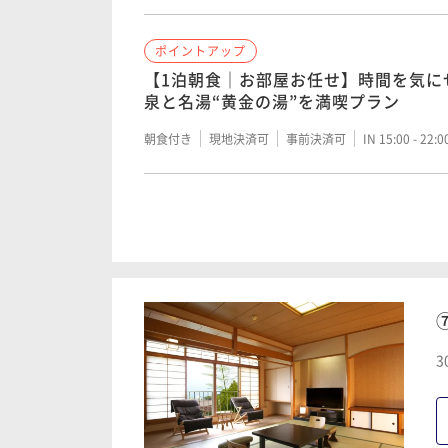
ポイントアップ
【1泊朝食｜お部屋お任せ】時間を気に
泉と名湯“黄金の湯”を満喫プラン
朝食付き
現地決済可
事前決済可
IN 15:00 - 22:
ポイントアップ
スタンダードプラン【1泊2食｜会場食
継がれる格の高い本物の旅館を満喫。
二食付き
現地決済可
事前決済可
IN 15:00 - 19:
3
ポイントアップ
【1泊2食｜会場食×グルメ】群馬の味
と本物の旅館で至福なひとときを。