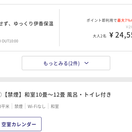
ポイント即利用で
最大7％
せず、ゆっくり伊香保温
¥2
¥ 24,5
大人2名
00 OUT10:00
もっとみる(2件)
ポイント即利用で
最大7％
】一番人気！伝統が香り
¥3
¥ 28,6
大人2名
00 OUT10:00
⑦【禁煙】和室10畳～12畳 風呂・トイレ付き
0平米
禁煙
Wi-Fiなし
和室
ポイント即利用で
最大7％
覚を堪能！由緒ある温泉
¥3
空室カレンダー
¥ 32,7
大人2名