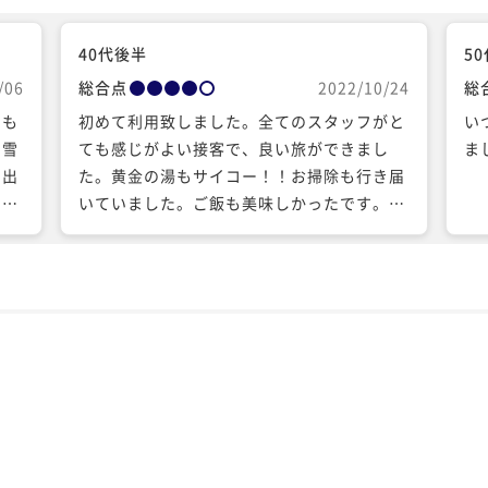
40代後半
5
/06
総合点
2022/10/24
総
ても
初めて利用致しました。全てのスタッフがと
い
、雪
ても感じがよい接客で、良い旅ができまし
ま
、出
た。黄金の湯もサイコー！！お掃除も行き届
で案
いていました。ご飯も美味しかったです。か
、そ
なり食べる方には物足りないかもしれませ
の女
ん。石段まで送っていただいたりチェックイ
らし
ン前にクーポン券を発行していただいたり、
泉
わがままな要望にも心よく対応してください
、他
ました。 是非また利用したいです。
いで
私の
言わ
ート
し