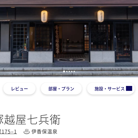
1
2
3
4
5
レビュー
部屋・プラン
施設・サービス
塚越屋七兵衛
75−1
伊香保温泉