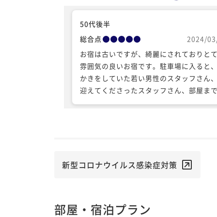
50代後半
総合点
2024/03
お宿は古いですが、綺麗にされておりと
雰囲気の良いお宿です。駐車場に入ると
かきをしていた若い男性のスタッフさん
迎えてくださったスタッフさん、部屋ま
内してくださった若い女性スタッフさん
して、食事の世話をしてくださった年配
性スタッフさん、みなさんの接客は素晴
く気持ちの良いものでした。 こちらの温
は、黄金の湯というだけでも贅沢なのに
の宿の黄金の湯よりも、とても成分が濃
新型コロナウイルス感染症対策
すね。驚きです。とても温まりました。 
誕生日が近かったのですが、宿には何も
なかったのに、夕食時にバースデープレ
部屋・宿泊プラン
がプレゼントされました。とても驚きま