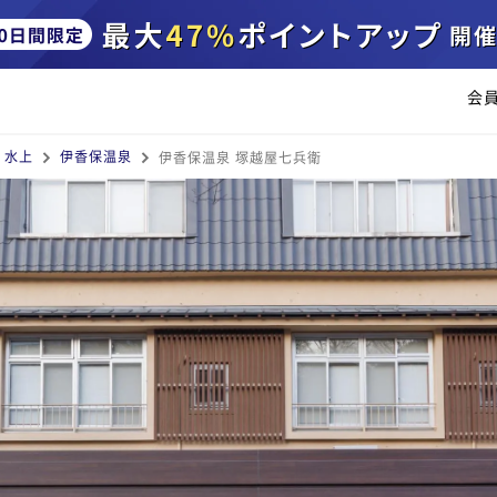
会
・水上
伊香保温泉
伊香保温泉 塚越屋七兵衛