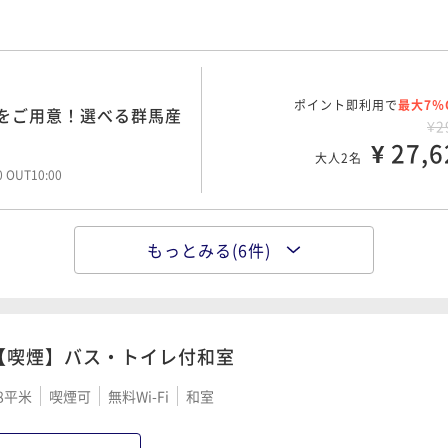
00 OUT10:00
ポイント即利用で
最大7％
をご用意！選べる群馬産
¥2
¥ 27,6
大人2名
00 OUT10:00
もっとみる(6件)
ポイント即利用で
最大7％
F！夕食の鉄板焼きのお肉
¥3
¥ 29,6
大人2名
00 OUT10:00
【喫煙】バス・トイレ付和室
8平米
喫煙可
無料Wi-Fi
和室
ポイント即利用で
最大7％
会場食】添い寝無料＆お
¥3