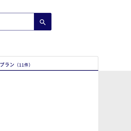
プラン
（
11
件
）