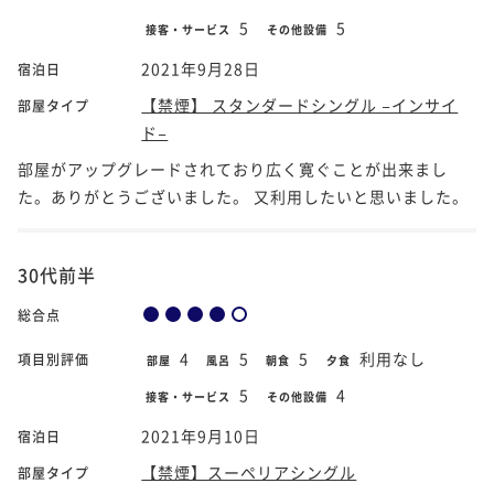
5
5
接客・サービス
その他設備
2021年9月28日
宿泊日
【禁煙】 スタンダードシングル −インサイ
部屋タイプ
ド−
部屋がアップグレードされており広く寛ぐことが出来まし
た。ありがとうございました。 又利用したいと思いました。
30代前半
総合点
4
5
5
利用なし
項目別評価
部屋
風呂
朝食
夕食
5
4
接客・サービス
その他設備
2021年9月10日
宿泊日
【禁煙】スーペリアシングル
部屋タイプ