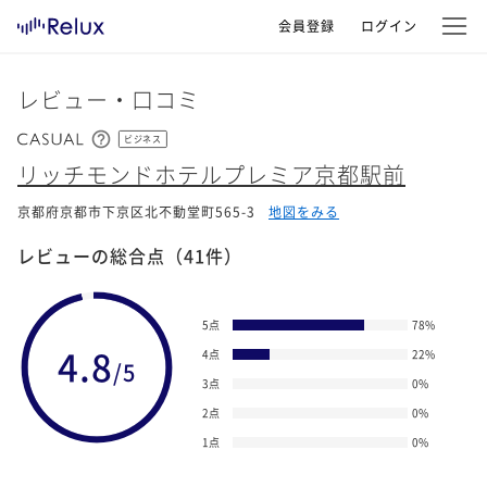
会員登録
ログイン
レビュー・口コミ
ビジネス
リッチモンドホテルプレミア京都駅前
京都府京都市下京区北不動堂町565-3
地図をみる
レビューの総合点
（41件）
5点
78
%
4.8
4点
22
%
/5
3点
0
%
2点
0
%
1点
0
%