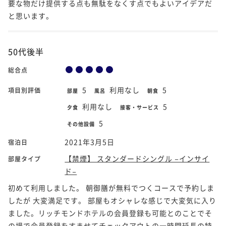
要な物だけ提供する点も無駄をなくす点でもよいアイデアだ
と思います。
50代後半
総合点
5
利用なし
5
項目別評価
部屋
風呂
朝食
利用なし
5
夕食
接客・サービス
5
その他設備
2021年3月5日
宿泊日
【禁煙】 スタンダードシングル −インサイ
部屋タイプ
ド−
初めて利用しました。 朝御膳が無料でつくコースで予約しま
したが 大変満足です。 部屋もオシャレな感じで大変気に入り
ました。リッチモンドホテルの会員登録も可能とのことでそ
の場で会員登録をすませてチェックアウトの一時間延長の特