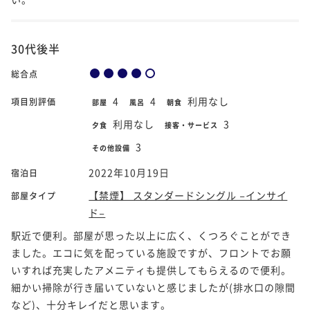
30代後半
総合点
4
4
利用なし
項目別評価
部屋
風呂
朝食
利用なし
3
夕食
接客・サービス
3
その他設備
2022年10月19日
宿泊日
【禁煙】 スタンダードシングル −インサイ
部屋タイプ
ド−
駅近で便利。部屋が思った以上に広く、くつろぐことができ
ました。エコに気を配っている施設ですが、フロントでお願
いすれば充実したアメニティも提供してもらえるので便利。
細かい掃除が行き届いていないと感じましたが(排水口の隙間
など)、十分キレイだと思います。