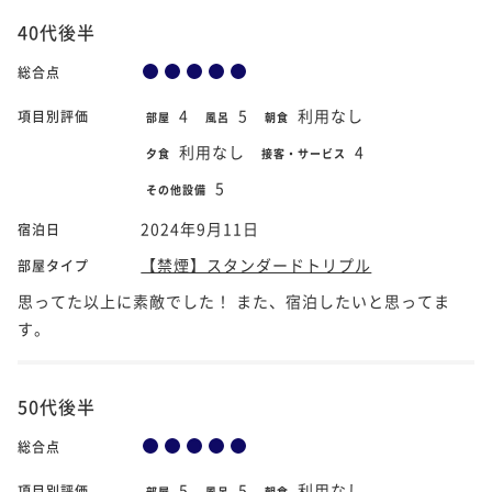
40代後半
総合点
4
5
利用なし
項目別評価
部屋
風呂
朝食
利用なし
4
夕食
接客・サービス
5
その他設備
2024年9月11日
宿泊日
【禁煙】スタンダードトリプル
部屋タイプ
思ってた以上に素敵でした！ また、宿泊したいと思ってま
す。
50代後半
総合点
5
5
利用なし
項目別評価
部屋
風呂
朝食