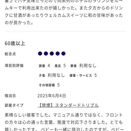
暑さでバテ気味だったので同系列のホテルのラウンジをルー
ムキーで利用出来たのが嬉しかった。また夕方からのドリン
クに甘酒があったりウェルカムスイーツに和の甘味があった
のが良かった。
60歳以上
総合点
4
5
利用なし
項目別評価
部屋
風呂
朝食
利用なし
5
夕食
接客・サービス
5
その他設備
2025年6月4日
宿泊日
【禁煙】スタンダードトリプル
部屋タイプ
素晴らしい接客でした。マニュアル通りではなく、フロント
の方々は心の通った言葉、態度で対応下さりました。とても
嬉しかったです。 ベビーも一緒に宿泊したのですが、ベビー