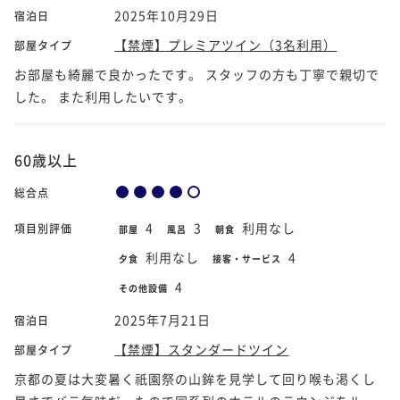
2025年10月29日
宿泊日
【禁煙】プレミアツイン（3名利用）
部屋タイプ
お部屋も綺麗で良かったです。 スタッフの方も丁寧で親切で
した。 また利用したいです。
60歳以上
総合点
4
3
利用なし
項目別評価
部屋
風呂
朝食
利用なし
4
夕食
接客・サービス
4
その他設備
2025年7月21日
宿泊日
【禁煙】スタンダードツイン
部屋タイプ
京都の夏は大変暑く祇園祭の山鉾を見学して回り喉も渇くし