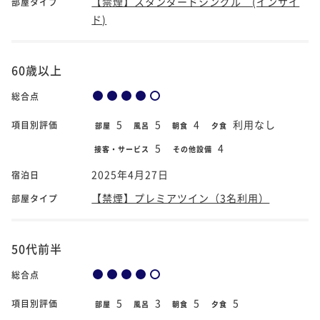
【禁煙】スタンダードシングル (インサイ
部屋タイプ
ド)
60歳以上
総合点
5
5
4
利用なし
項目別評価
部屋
風呂
朝食
夕食
5
4
接客・サービス
その他設備
2025年4月27日
宿泊日
【禁煙】プレミアツイン（3名利用）
部屋タイプ
50代前半
総合点
5
3
5
5
項目別評価
部屋
風呂
朝食
夕食