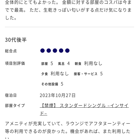
全体的にとてもよかった。 金額に対する部屋のコスパは今ま
でで最高。 ただ、生乾きっぽい匂いがする点だけ気になりま
した。
30代後半
総合点
5
4
利用なし
項目別評価
部屋
風呂
朝食
利用なし
5
夕食
接客・サービス
5
その他設備
2023年10月27日
宿泊日
【禁煙】 スタンダードシングル −インサイ
部屋タイプ
ド−
アメニティが充実していて、ラウンジでアフタヌーンティー
等の利用できるのが良かった。機会があれば、また利用した
い。