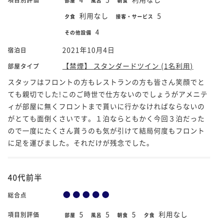
部屋
風呂
朝食
利用なし
5
夕食
接客・サービス
4
その他設備
2021年10月4日
宿泊日
【禁煙】 スタンダードツイン (1名利用)
部屋タイプ
スタッフはフロントの方もレストランの方も皆さん笑顔でと
ても親切でした!このご時世で仕方ないのでしょうがアメニテ
ィが部屋に無くフロントまで貰いに行かなければならないの
がとても面倒くさいです。１泊ならともかく今回３泊だった
ので一度にたくさん貰うのも気が引けて結局何度もフロント
に足を運びました。それだけが残念でした。
40代前半
総合点
5
5
5
利用なし
項目別評価
部屋
風呂
朝食
夕食