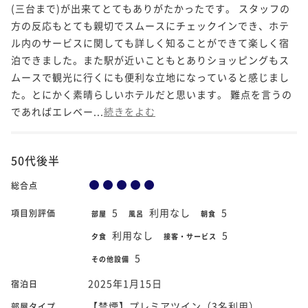
(三台まで)が出来てとてもありがたかったです。 スタッフの
方の反応もとても親切でスムースにチェックインでき、ホテ
ル内のサービスに関しても詳しく知ることができて楽しく宿
泊できました。また駅が近いこともとありショッピングもス
ムースで観光に行くにも便利な立地になっていると感じまし
た。とにかく素晴らしいホテルだと思います。 難点を言うの
であればエレベー...
続きをよむ
50代後半
総合点
5
利用なし
5
項目別評価
部屋
風呂
朝食
利用なし
5
夕食
接客・サービス
5
その他設備
2025年1月15日
宿泊日
【禁煙】プレミアツイン（3名利用）
部屋タイプ