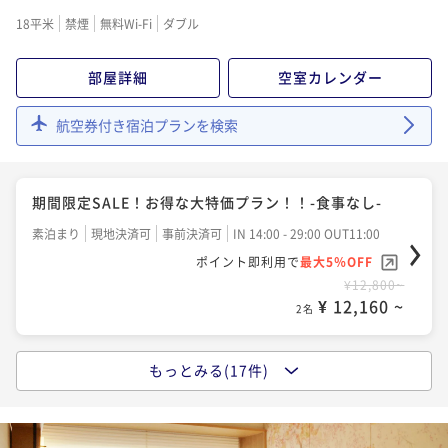
素泊まり
事前決済可
IN 14:00 - 29:00 OUT11:00
18平米
禁煙
無料Wi-Fi
ダブル
ポイント即利用で
最大5％OFF
¥13,500~
部屋詳細
空室カレンダー
¥ 12,825 ~
2名
航空券付き宿泊プランを検索
【翌日14時チェックアウト】もっとここにいたいを叶
える♪無料ラウンジでドリンク＆スイーツ堪能 ☆素泊
期間限定SALE！お得な大特価プラン！！-食事なし-
り
素泊まり
現地決済可
IN 14:00 - 29:00 OUT14:00
素泊まり
現地決済可
事前決済可
IN 14:00 - 29:00 OUT11:00
ポイント即利用で
最大2％OFF
ポイント即利用で
最大5％OFF
¥14,800~
¥ 14,504 ~
¥12,800~
2名
¥ 12,160 ~
2名
【早期割60】複数名でお得に予約したい方へ！当館自
もっとみる(17件)
【早期割90】計画的で家族想いのアナタへ！当館自慢
慢ラウンジで 地酒＆スイーツを★ 駅徒歩スグ☆素泊り
ラウンジで 地酒＆スイーツを★ 駅徒歩スグ☆素泊り
素泊まり
事前決済可
IN 14:00 - 29:00 OUT11:00
素泊まり
事前決済可
IN 14:00 - 29:00 OUT11:00
ポイント即利用で
最大5％OFF