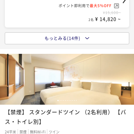
¥ 14,630 ~
ポイント即利用で
最大5％OFF
2名
¥15,600~
¥ 14,820 ~
【早期割90】計画的で家族想いのアナタへ！宿泊者専
2名
【スタンダードプラン】当館自慢ラウンジで 地酒＆ス
用ラウンジ有♪ 国産牛・刺身の豪華朝食☆朝食付
イーツを★ 駅徒歩スグ☆素泊り
朝食付き
事前決済可
IN 14:00 - 29:00 OUT11:00
もっとみる(14件)
期間限定SALE！お得な大特価プラン！！-食事なし-
素泊まり
現地決済可
事前決済可
IN 14:00 - 29:00 OUT11:00
ポイント即利用で
最大5％OFF
素泊まり
現地決済可
事前決済可
IN 14:00 - 29:00 OUT11:00
ポイント即利用で
最大5％OFF
¥17,400~
¥ 16,530 ~
ポイント即利用で
最大5％OFF
¥16,000~
2名
¥ 15,200 ~
¥16,000~
2名
¥ 15,200 ~
2名
【水族館チケット付き♪】休みの思い出をつくる水族
【早期割30】お得に宿泊したいアナタへ！当館自慢ラ
館チケット付き♪当館自慢ラウンジで地酒＆スイーツ
【早期割60】複数名でお得に予約したい方へ！当館自
ウンジで 地酒＆スイーツを★ 駅徒歩スグ☆素泊り
を☆素泊り
素泊まり
現地決済可
IN 14:00 - 29:00 OUT12:00
慢ラウンジで 地酒＆スイーツを★ 駅徒歩スグ☆素泊り
1
2
3
4
5
6
7
8
9
10
11
素泊まり
事前決済可
IN 14:00 - 29:00 OUT11:00
ポイント即利用で
最大2％OFF
【禁煙】 スタンダードツイン （2名利用） 【バ
素泊まり
事前決済可
IN 14:00 - 29:00 OUT11:00
ポイント即利用で
最大5％OFF
¥17,800~
¥ 17,444 ~
ポイント即利用で
最大5％OFF
¥16,500~
ス・トイレ別】
2名
¥ 15,675 ~
¥18,200~
2名
¥ 17,290 ~
24平米
禁煙
無料Wi-Fi
ツイン
2名