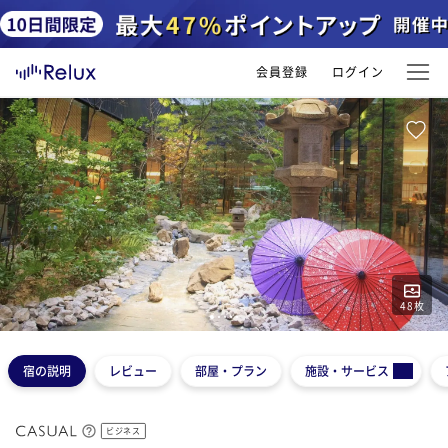
会員登録
ログイン
48
枚
1
2
3
4
5
宿の説明
レビュー
部屋・プラン
施設・サービス
ビジネス