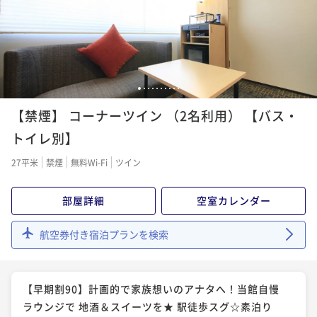
【早期割90】計画的で家族想いのアナタへ！宿泊者専
える♪国産牛・刺身・京スイーツの豪華朝食 ☆朝食付
¥16,000~
【スタンダードプラン】当館自慢ラウンジで 地酒＆ス
用ラウンジ有♪ 国産牛・刺身の豪華朝食☆朝食付
¥ 15,200 ~
2名
朝食付き
現地決済可
IN 14:00 - 29:00 OUT14:00
イーツを★ 駅徒歩スグ☆素泊り
朝食付き
事前決済可
IN 14:00 - 29:00 OUT11:00
ポイント即利用で
最大2％OFF
素泊まり
現地決済可
事前決済可
IN 14:00 - 29:00 OUT11:00
ポイント即利用で
最大5％OFF
¥20,400~
【早期割30】お得に宿泊したいアナタへ！当館自慢ラ
¥ 19,992 ~
ポイント即利用で
最大5％OFF
¥17,400~
2名
ウンジで 地酒＆スイーツを★ 駅徒歩スグ☆素泊り
1
2
3
4
5
6
7
8
9
10
¥ 16,530 ~
¥20,000~
2名
¥ 19,000 ~
2名
【禁煙】 コーナーツイン （2名利用） 【バス・
素泊まり
事前決済可
IN 14:00 - 29:00 OUT11:00
【スタンダードプラン】京の味覚を存分に楽しむ！国
ポイント即利用で
最大5％OFF
トイレ別】
【水族館チケット付き♪】休みの思い出をつくる水族
産牛・刺身・京スイーツの豪華朝食☆朝食付
¥16,500~
【お帰りは身軽に】宅急便付きプラン♪無料ラウンジ
館チケット付き♪国産牛・刺身の豪華朝食 ☆朝食付
¥ 15,675 ~
27平米
禁煙
無料Wi-Fi
ツイン
2名
朝食付き
現地決済可
事前決済可
IN 14:00 - 29:00 OUT11:00
でドリンク＆スイーツ堪能 ☆素泊り
朝食付き
現地決済可
IN 14:00 - 29:00 OUT12:00
ポイント即利用で
最大5％OFF
素泊まり
現地決済可
IN 14:00 - 29:00 OUT11:00
部屋詳細
空室カレンダー
ポイント即利用で
最大2％OFF
¥23,000~
【早期割60】複数名でお得に予約したい方へ！当館自
¥ 21,850 ~
ポイント即利用で
最大2％OFF
¥17,800~
2名
慢ラウンジで 地酒＆スイーツを★ 駅徒歩スグ☆素泊り
¥ 17,444 ~
航空券付き宿泊プランを検索
¥20,000~
2名
¥ 19,600 ~
2名
素泊まり
事前決済可
IN 14:00 - 29:00 OUT11:00
【お帰りは身軽に】宅急便付きプラン♪国産牛・刺
ポイント即利用で
最大5％OFF
【早期割60】複数名でお得に予約したい方へ！宿泊者
身・京スイーツの豪華朝食 ☆朝食付
【早期割90】計画的で家族想いのアナタへ！当館自慢
¥18,200~
【水族館チケット付き♪】休みの思い出をつくる水族
専用ラウンジ有♪ 国産牛・刺身の豪華朝食☆朝食付
¥ 17,290 ~
ラウンジで 地酒＆スイーツを★ 駅徒歩スグ☆素泊り
2名
朝食付き
現地決済可
IN 14:00 - 29:00 OUT11:00