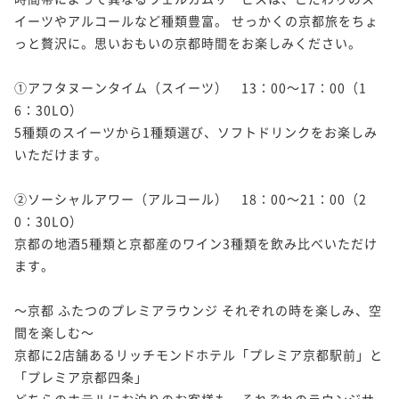
¥ 30,654 ~
2名
ラウンジは京スイーツ☆朝食付
イーツやアルコールなど種類豊富。 せっかくの京都旅をちょ
っと贅沢に。思いおもいの京都時間をお楽しみください。

朝食付き
現地決済可
事前決済可
IN 14:00 - 29:00 OUT11:00
【連泊清掃なし割！】国産牛・刺身の豪華朝食♪ 無料
ポイント即利用で
最大5％OFF
①アフタヌーンタイム（スイーツ）　13：00～17：00（1
ラウンジは京スイーツ☆朝食付
¥40,500~
6：30LO）

¥ 38,475 ~
2名
朝食付き
現地決済可
事前決済可
IN 14:00 - 29:00 OUT11:00
5種類のスイーツから1種類選び、ソフトドリンクをお楽しみ
ポイント即利用で
最大5％OFF
いただけます。

¥42,148~
¥ 40,040 ~
2名
②ソーシャルアワー（アルコール）　18：00～21：00（2
0：30LO）

京都の地酒5種類と京都産のワイン3種類を飲み比べいただけ
ます。

～京都 ふたつのプレミアラウンジ それぞれの時を楽しみ、空
間を楽しむ～

京都に2店舗あるリッチモンドホテル「プレミア京都駅前」と
「プレミア京都四条」

どちらのホテルにお泊りのお客様も、それぞれのラウンジサ