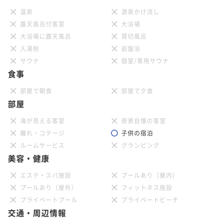
温泉
源泉かけ流し
露天風呂付客室
大浴場
大浴場に露天風呂
貸切風呂
入湯税
岩盤浴
サウナ
個室/専用サウナ
食事
部屋で朝食
部屋で夕食
部屋
海が見える客室
夜景自慢の客室
離れ・コテージ
子供の宿泊
ルームサービス
グランピング
美容・健康
エステ・スパ施設
プールあり（屋内）
プールあり（屋外）
フィットネス施設
プライベートプール
プライベートビーチ
交通・周辺情報