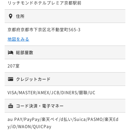
リッチモンドホテルプレミア京都駅前
【翌日16時チェックアウト】もっとここにいたいを叶
¥ 22,932 ~
¥ 16,457 ~
ポイント即利用で
最大5％OFF
¥23,000~
2名
2名
える♪無料ラウンジでドリンク＆スイーツ堪能 ☆素泊
¥ 21,850 ~
¥24,750~
2名
住所
¥ 23,512 ~
り
2名
素泊まり
現地決済可
IN 14:00 - 29:00 OUT16:00
【連泊清掃なし割！】国産牛・刺身の豪華朝食♪ 無料
【早期割90】計画的で家族想いのアナタへ！宿泊者専
ポイント即利用で
最大2％OFF
京都府京都市下京区北不動堂町565-3
【翌日16時チェックアウト】もっとここにいたいを叶
ラウンジは京スイーツ☆朝食付
用ラウンジ有♪ 国産牛・刺身の豪華朝食☆朝食付
¥20,000~
地図をみる
【お帰りは身軽に】宅急便付きプラン♪国産牛・刺
える♪国産牛・刺身・京スイーツの豪華朝食 ☆朝食付
¥ 19,600 ~
2名
朝食付き
朝食付き
現地決済可
事前決済可
事前決済可
IN 14:00 - 29:00 OUT11:00
IN 14:00 - 29:00 OUT11:00
身・京スイーツの豪華朝食 ☆朝食付
朝食付き
現地決済可
IN 14:00 - 29:00 OUT16:00
ポイント即利用で
ポイント即利用で
最大5％OFF
最大5％OFF
総部屋数
朝食付き
現地決済可
IN 14:00 - 29:00 OUT11:00
ポイント即利用で
最大2％OFF
¥34,500~
¥20,460~
【お帰りは身軽に】宅急便付きプラン♪無料ラウンジ
¥ 32,775 ~
¥ 19,437 ~
ポイント即利用で
最大2％OFF
¥22,400~
207室
2名
2名
でドリンク＆スイーツ堪能 ☆素泊り
¥ 21,952 ~
¥25,600~
2名
¥ 25,088 ~
2名
クレジットカード
素泊まり
現地決済可
IN 14:00 - 29:00 OUT11:00
【スタンダードプラン】当館自慢ラウンジで 地酒＆ス
ポイント即利用で
最大2％OFF
【お帰りは身軽に】宅急便付きプラン♪国産牛・刺
VISA/MASTER/AMEX/JCB/DINERS/銀聯/UC
イーツを★ 駅徒歩スグ☆素泊り
¥20,000~
【スタンダードプラン】京の味覚を存分に楽しむ！国
身・京スイーツの豪華朝食 ☆朝食付
¥ 19,600 ~
2名
素泊まり
現地決済可
事前決済可
IN 14:00 - 29:00 OUT11:00
産牛・刺身・京スイーツの豪華朝食☆朝食付
コード決済・電子マネー
朝食付き
現地決済可
IN 14:00 - 29:00 OUT11:00
ポイント即利用で
最大5％OFF
朝食付き
現地決済可
事前決済可
IN 14:00 - 29:00 OUT11:00
ポイント即利用で
最大2％OFF
¥21,100~
au PAY/PayPay/楽天ペイ/d払い/Suica/PASMO/楽天Ed
【早期割30】お得に宿泊したいアナタへ！宿泊者専用
¥ 20,045 ~
ポイント即利用で
最大5％OFF
¥22,400~
2名
y/iD/WAON/QUICPay
ラウンジ有♪ 国産牛・刺身の豪華朝食☆朝食付
¥ 21,952 ~
¥27,000~