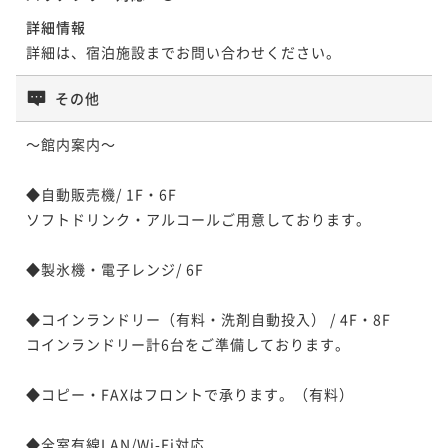
【早期割60】複数名でお得に予約したい方へ！当館自
ポイント即利用で
最大2％OFF
詳細情報
【連泊清掃なし割！】国産牛・刺身の豪華朝食♪ 無料
慢ラウンジで 地酒＆スイーツを★ 駅徒歩スグ☆素泊り
¥23,600~
【連泊清掃なし割！】国産牛・刺身の豪華朝食♪ 無料
詳細は、宿泊施設までお問い合わせください。
ラウンジは京スイーツ☆朝食付
¥ 23,128 ~
2名
素泊まり
事前決済可
IN 14:00 - 29:00 OUT11:00
ラウンジは京スイーツ☆朝食付
朝食付き
現地決済可
事前決済可
IN 14:00 - 29:00 OUT11:00
ポイント即利用で
最大5％OFF
その他
朝食付き
現地決済可
事前決済可
IN 14:00 - 29:00 OUT11:00
ポイント即利用で
最大5％OFF
¥23,870~
【翌日16時チェックアウト】もっとここにいたいを叶
¥ 22,676 ~
ポイント即利用で
最大5％OFF
¥34,500~
2名
～館内案内～

える♪国産牛・刺身・京スイーツの豪華朝食 ☆朝食付
¥ 32,775 ~
¥43,500~
2名
¥ 41,325 ~
2名
朝食付き
現地決済可
IN 14:00 - 29:00 OUT16:00
◆自動販売機/ 1F・6F

【早期割60】複数名でお得に予約したい方へ！宿泊者
ポイント即利用で
最大2％OFF
ソフトドリンク・アルコールご用意しております。

専用ラウンジ有♪ 国産牛・刺身の豪華朝食☆朝食付
¥25,600~
¥ 25,088 ~
2名
朝食付き
事前決済可
IN 14:00 - 29:00 OUT11:00
◆製氷機・電子レンジ/ 6F

ポイント即利用で
最大5％OFF
¥23,870~
◆コインランドリー（有料・洗剤自動投入） / 4F・8F

【お帰りは身軽に】宅急便付きプラン♪国産牛・刺
¥ 22,676 ~
2名
コインランドリー計6台をご準備しております。

身・京スイーツの豪華朝食 ☆朝食付
朝食付き
現地決済可
IN 14:00 - 29:00 OUT11:00
◆コピー・FAXはフロントで承ります。（有料）

【お帰りは身軽に】宅急便付きプラン♪無料ラウンジ
ポイント即利用で
最大2％OFF
でドリンク＆スイーツ堪能 ☆素泊り
¥25,600~
◆全室有線LAN/Wi-Fi対応
