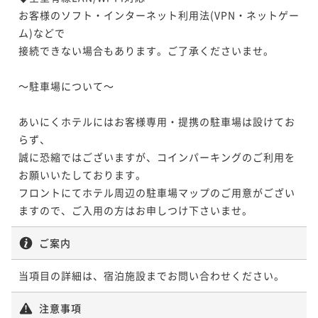
¥ 25,088 ~
2名
素泊まり
現地決済可
IN 14:00 - 29:00 OUT11:00
お客様のソフト・インターネット利用法(VPN・ネットゲー
ム)などで

ポイント即利用で
最大2％OFF
¥25,680~
接続できない場合もあります。ご了承くださいませ。

【スタンダードプラン】京の味覚を存分に楽しむ！国
¥ 25,166 ~
2名
産牛・刺身・京スイーツの豪華朝食☆朝食付
～駐車場について～

朝食付き
現地決済可
事前決済可
IN 14:00 - 29:00 OUT11:00
【スタンダードプラン】京の味覚を存分に楽しむ！国
ポイント即利用で
最大5％OFF
あいにくホテルにはお客様専用・提携の駐車場は設けてお
産牛・刺身・京スイーツの豪華朝食☆朝食付
¥27,000~
らず、

¥ 25,650 ~
2名
誠に恐縮ではございますが、コインパーキングのご利用を
朝食付き
現地決済可
事前決済可
IN 14:00 - 29:00 OUT11:00
お願いいたしております。

ポイント即利用で
最大5％OFF
フロントにてホテル周辺の駐車場マップのご用意がござい
¥28,100~
【水族館チケット付き♪】休みの思い出をつくる水族
¥ 26,695 ~
ますので、ご入用の方はお申しつけ下さいませ。
2名
館チケット付き♪国産牛・刺身の豪華朝食 ☆朝食付
ご案内
朝食付き
現地決済可
IN 14:00 - 29:00 OUT12:00
【水族館チケット付き♪】休みの思い出をつくる水族
ポイント即利用で
最大2％OFF
当項目の詳細は、宿泊施設までお問い合わせください。
館チケット付き♪国産牛・刺身の豪華朝食 ☆朝食付
¥26,600~
¥ 26,068 ~
2名
朝食付き
現地決済可
IN 14:00 - 29:00 OUT12:00
注意事項