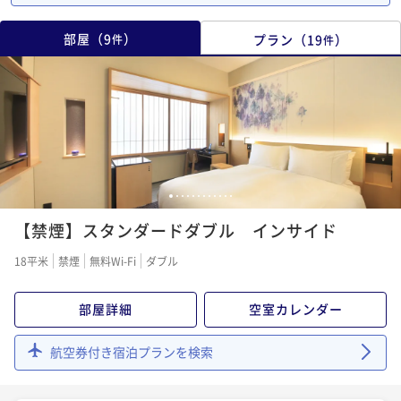
部屋
（
9
）
プラン
（
19
）
件
件
1
2
3
4
5
6
7
8
9
10
11
12
【禁煙】スタンダードダブル インサイド
18平米
禁煙
無料Wi-Fi
ダブル
部屋詳細
空室カレンダー
航空券付き宿泊プランを検索