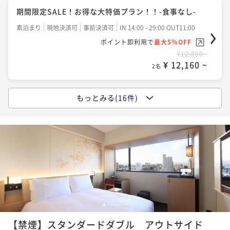
期間限定SALE！お得な大特価プラン！！-食事なし-
素泊まり
現地決済可
事前決済可
IN 14:00 - 29:00 OUT11:00
ポイント即利用で
最大5％OFF
¥12,800~
¥ 12,160 ~
2名
もっとみる(16件)
【早期割90】計画的で家族想いのアナタへ！当館自慢
ラウンジで 地酒＆スイーツを★ 駅徒歩スグ☆素泊り
素泊まり
事前決済可
IN 14:00 - 29:00 OUT11:00
ポイント即利用で
最大5％OFF
¥13,200~
¥ 12,540 ~
2名
【早期割30】お得に宿泊したいアナタへ！当館自慢ラ
1
2
3
4
5
6
7
8
ウンジで 地酒＆スイーツを★ 駅徒歩スグ☆素泊り
【禁煙】スタンダードダブル アウトサイド