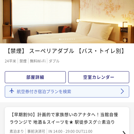
ポイント即利用で
最大5％OFF
¥15,400~
¥ 14,630 ~
¥13,200~
2名
¥ 12,540 ~
2名
【スタンダードプラン】当館自慢ラウンジで 地酒＆ス
【翌日14時チェックアウト】もっとここにいたいを叶
1
2
3
4
5
6
7
8
9
イーツを★ 駅徒歩スグ☆素泊り
える♪無料ラウンジでドリンク＆スイーツ堪能 ☆素泊
【禁煙】 スーペリアダブル 【バス・トイレ別】
素泊まり
現地決済可
事前決済可
IN 14:00 - 29:00 OUT11:00
り
素泊まり
現地決済可
IN 14:00 - 29:00 OUT14:00
ポイント即利用で
最大5％OFF
24平米
禁煙
無料Wi-Fi
ダブル
ポイント即利用で
最大2％OFF
¥16,000~
¥ 15,200 ~
¥14,800~
2名
部屋詳細
空室カレンダー
¥ 14,504 ~
2名
航空券付き宿泊プランを検索
【お帰りは身軽に】宅急便付きプラン♪無料ラウンジ
【早期割60】複数名でお得に予約したい方へ！当館自
でドリンク＆スイーツ堪能 ☆素泊り
慢ラウンジで 地酒＆スイーツを★ 駅徒歩スグ☆素泊り
素泊まり
現地決済可
IN 14:00 - 29:00 OUT11:00
【早期割90】計画的で家族想いのアナタへ！当館自慢
素泊まり
事前決済可
IN 14:00 - 29:00 OUT11:00
ポイント即利用で
最大2％OFF
ラウンジで 地酒＆スイーツを★ 駅徒歩スグ☆素泊り
ポイント即利用で
最大5％OFF
¥16,800~
素泊まり
事前決済可
IN 14:00 - 29:00 OUT11:00
¥ 16,464 ~
¥15,400~
2名