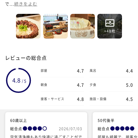
で...
続きをよむ
+48枚
レビューの総合点
4.7
4.4
部屋
風呂
4.8
5
/
4.7
5.0
朝食
夕食
4.8
4.5
接客・サービス
施設・設備
60歳以上
50代後半
総合点
2026/07/03
総合点
空気清浄機もあり快適に過ごすことがで
部屋も綺麗で、接客や