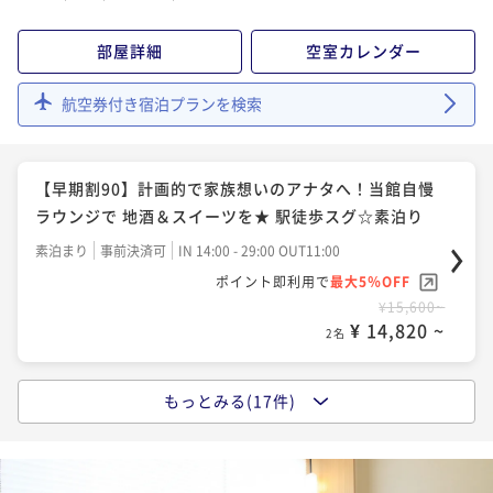
【早期割30】お得に宿泊したいアナタへ！宿泊者専用
【翌日16時チェックアウト】もっとここにいたいを叶
部屋詳細
空室カレンダー
ラウンジ有♪ 国産牛・刺身の豪華朝食☆朝食付
【早期割30】お得に宿泊したいアナタへ！当館自慢ラ
える♪無料ラウンジでドリンク＆スイーツ堪能 ☆素泊
朝食付き
事前決済可
IN 14:00 - 29:00 OUT11:00
ウンジで 地酒＆スイーツを★ 駅徒歩スグ☆素泊り
航空券付き宿泊プランを検索
り
素泊まり
現地決済可
IN 14:00 - 29:00 OUT16:00
ポイント即利用で
最大5％OFF
素泊まり
事前決済可
IN 14:00 - 29:00 OUT11:00
ポイント即利用で
最大2％OFF
¥18,750~
¥ 17,812 ~
ポイント即利用で
最大5％OFF
¥16,800~
2名
【早期割90】計画的で家族想いのアナタへ！当館自慢
¥ 16,464 ~
¥19,500~
2名
¥ 18,525 ~
ラウンジで 地酒＆スイーツを★ 駅徒歩スグ☆素泊り
2名
【早期割60】複数名でお得に予約したい方へ！宿泊者
素泊まり
事前決済可
IN 14:00 - 29:00 OUT11:00
【お帰りは身軽に】宅急便付きプラン♪無料ラウンジ
専用ラウンジ有♪ 国産牛・刺身の豪華朝食☆朝食付
ポイント即利用で
最大5％OFF
【早期割90】計画的で家族想いのアナタへ！宿泊者専
でドリンク＆スイーツ堪能 ☆素泊り
¥15,600~
朝食付き
事前決済可
IN 14:00 - 29:00 OUT11:00
用ラウンジ有♪ 国産牛・刺身の豪華朝食☆朝食付
¥ 14,820 ~
素泊まり
現地決済可
IN 14:00 - 29:00 OUT11:00
2名
ポイント即利用で
最大5％OFF
朝食付き
事前決済可
IN 14:00 - 29:00 OUT11:00
ポイント即利用で
最大2％OFF
¥20,300~
¥ 19,285 ~
ポイント即利用で
最大5％OFF
¥16,800~
2名
もっとみる(17件)
期間限定SALE！お得な大特価プラン！！-食事なし-
¥ 16,464 ~
¥19,800~
2名
¥ 18,810 ~
2名
素泊まり
現地決済可
事前決済可
IN 14:00 - 29:00 OUT11:00
【翌日14時チェックアウト】もっとここにいたいを叶
ポイント即利用で
最大5％OFF