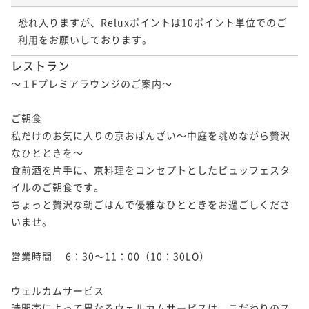
ポイント即利用で
最大2％OFF
¥27,480~
恐れ入りますが、Reluxポイントは10ポイント単位でのご
【水族館チケット付き♪】休みの思い出をつくる水族
¥ 26,930 ~
2名
利用をお願いしております。
館チケット付き♪当館自慢ラウンジで地酒＆スイーツ
を☆素泊り
レストラン
素泊まり
現地決済可
IN 14:00 - 29:00 OUT12:00
【連泊清掃なし割！】 無料ラウンジは京スイーツ・ア
～１Fプレミアラウンジのご案内～

ポイント即利用で
最大2％OFF
ルコールを楽しめる☆素泊り
¥26,600~
¥ 26,068 ~
ご朝食

2名
素泊まり
現地決済可
事前決済可
IN 14:00 - 29:00 OUT11:00
私だけのお気に入りの京おばんざい～中庭を眺めながら贅沢
ポイント即利用で
最大5％OFF
なひとときを～

¥31,648~
【連泊清掃なし割！】 無料ラウンジは京スイーツ・ア
食前酒を片手に、京料理をコンセプトとしたビュッフェスタ
¥ 30,065 ~
2名
ルコールを楽しめる☆素泊り
イルのご朝食です。

ちょっと贅沢な朝ごはんで優雅なひとときをお過ごしくださ
素泊まり
現地決済可
事前決済可
IN 14:00 - 29:00 OUT11:00
いませ。

【お帰りは身軽に】宅急便付きプラン♪国産牛・刺
ポイント即利用で
最大5％OFF
身・京スイーツの豪華朝食 ☆朝食付
¥30,000~
¥ 28,500 ~
営業時間　 6：30～11：00（10：30LO）

2名
朝食付き
現地決済可
IN 14:00 - 29:00 OUT11:00
ポイント即利用で
最大2％OFF
ウェルカムサービス

¥31,280~
【連泊清掃なし割！】国産牛・刺身の豪華朝食♪ 無料
時間帯によって異なるウェルカムサービスは、こだわりのス