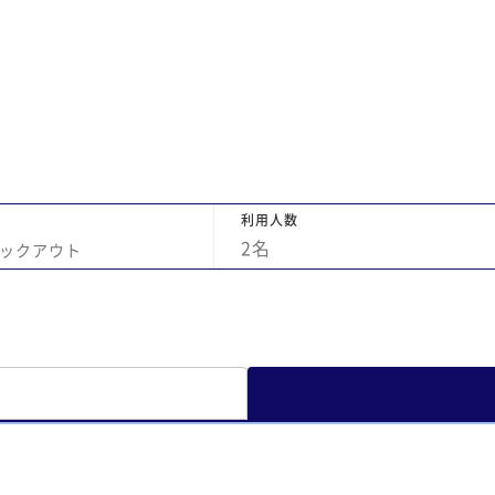
利用人数
2
名
ックアウト