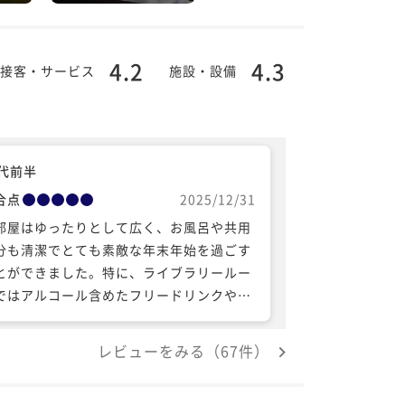
4.2
4.3
接客・サービス
施設・設備
0代前半
合点
2025/12/31
部屋はゆったりとして広く、お風呂や共用
分も清潔でとても素敵な年末年始を過ごす
とができました。特に、ライブラリールー
ではアルコール含めたフリードリンクや、
タン・トランプなどのボードゲームもあ
、親族で宿ごもりするにも退屈せずとても
レビューをみる（67件）
りがたかったです。