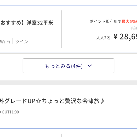
¥ 28,1
i-Fi
和室
大人2名
おすすめ】洋室32平米
ポイント即利用で
最大5％
¥3
ング&広々バスルーム付
ポイント即利用で
最大5％
¥ 28,6
5平米
大人2名
¥3
i-Fi
ツイン
¥ 35,7
i-Fi
ツイン
大人2名
／22年改装】畳あり洋
もっとみる(4件)
ポイント即利用で
最大5％
】和室12.5畳＋ツイン
ワー付
¥3
ポイント即利用で
最大5％
¥ 30,4
ー付
¥3
i-Fi
和洋室（ツイン）
大人2名
¥ 35,7
i-Fi
和洋室（ツイン）
大人2名
無料グレードUP☆ちょっと贅沢な会津旅♪
21年秋改装和室に2ベッ
ポイント即利用で
最大5％
00 OUT11:00
3平米
¥3
¥ 32,1
i-Fi
和室
大人2名