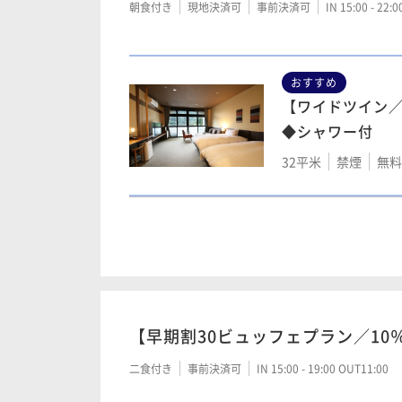
朝食付き
現地決済可
事前決済可
IN 15:00 - 22:
ッド◆シャワー付
51平米
禁煙
無料
おすすめ
【ワイドツイン／
【モダンスイート
◆シャワー付
ベッド◆シャワ
32平米
禁煙
無料W
52平米
禁煙
無料
【和モダンツイン
25年改装◆リビ
室32平米◆シャ
コーナーツイン5
32平米
禁煙
無料W
55平米
禁煙
無料
【早期割30ビュッフェプラン／10
【セミスイート】
二食付き
事前決済可
IN 15:00 - 19:00 OUT11:00
ド◆シャワー付5