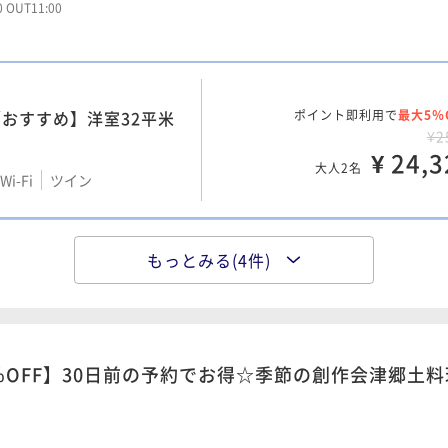
ポイント即利用で
最大5％
00 OUT11:00
53平米
¥3
¥ 35,7
Wi-Fi
和室
大人2名
おすすめ】洋室32平米
ポイント即利用で
最大5％
】和室12.5畳＋ツイン
¥2
ポイント即利用で
最大5％
¥ 24,3
ー付
¥4
大人2名
i-Fi
ツイン
¥ 43,3
Wi-Fi
和洋室（ツイン）
大人2名
／22年改装】畳あり洋
もっとみる(4件)
ポイント即利用で
最大5％
ング&広々バスルーム付
ワー付
¥2
ポイント即利用で
最大5％
¥ 26,2
5平米
¥4
i-Fi
和洋室（ツイン）
大人2名
¥ 43,3
Wi-Fi
ツイン
大人2名
％OFF】30日前の予約でお得☆季節の創作会津郷土
21年秋改装和室に2ベッ
ポイント即利用で
最大5％
3平米
¥2