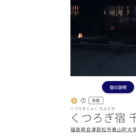
宿の説明
旅館
くつろぎじゅく ちよたき
くつろぎ宿 
福島県会津若松市東山町大字