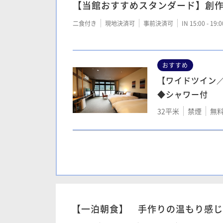
【当館おすすめスタンダード】創
二食付き
現地決済可
事前決済可
IN 15:00 - 19:
おすすめ
【ワイドツイン／
◆シャワー付
32平米
禁煙
無料
【和モダンツイン
室32平米◆シャ
32平米
禁煙
無料
【一泊朝食】 手作りの温もり感じ
【セミスイート】