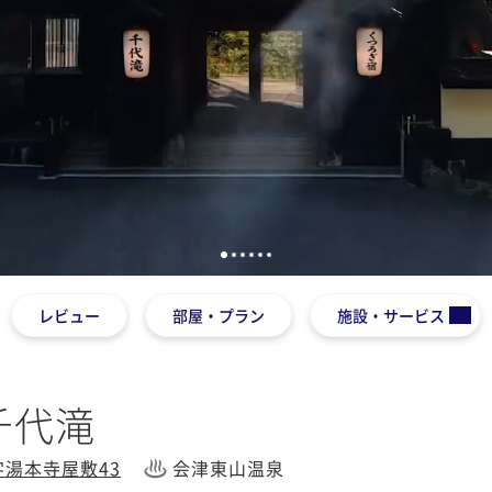
1
2
3
4
5
6
レビュー
部屋・プラン
施設・サービス
千代滝
湯本寺屋敷43
会津東山温泉