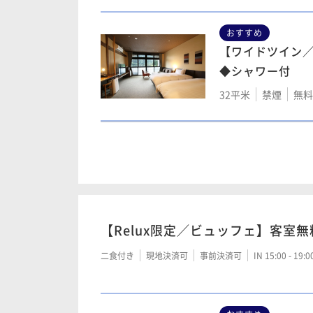
51平米
禁煙
無料W
おすすめ
【ワイドツイン／
25年改装◆リビ
◆シャワー付
コーナーツイン5
32平米
禁煙
無料W
55平米
禁煙
無料W
【和モダンツイン
【モダンスイート
室32平米◆シャ
ベッド◆シャワ
32平米
禁煙
無料W
52平米
禁煙
無料W
【Relux限定／ビュッフェ】客室
【セミスイート】
二食付き
現地決済可
事前決済可
IN 15:00 - 19:
ド◆シャワー付5
51平米
禁煙
無料W