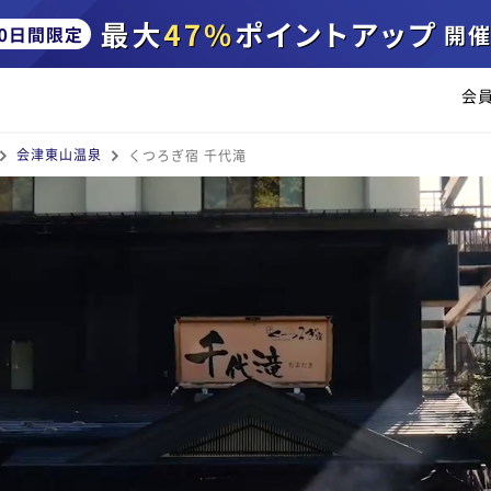
会
会津東山温泉
くつろぎ宿 千代滝