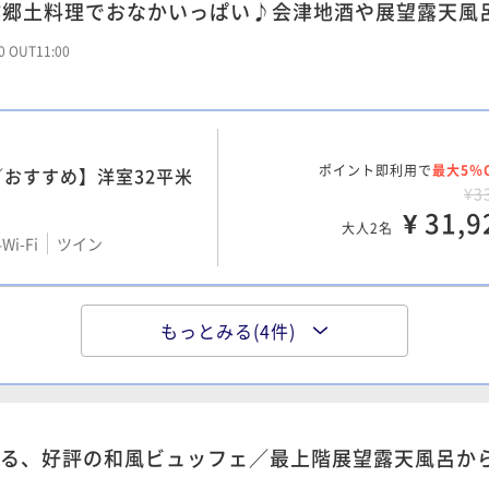
作郷土料理でおなかいっぱい♪会津地酒や展望露天風
00 OUT11:00
ポイント即利用で
最大5％
おすすめ】洋室32平米
¥3
¥ 31,9
大人2名
Wi-Fi
ツイン
／22年改装】畳あり洋
もっとみる(4件)
ポイント即利用で
最大5％
ワー付
¥3
¥ 33,8
Wi-Fi
和洋室（ツイン）
大人2名
る、好評の和風ビュッフェ／最上階展望露天風呂か
21年秋改装和室に2ベ