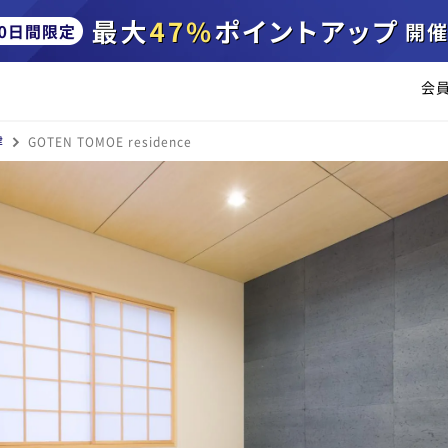
会
津
GOTEN TOMOE residence