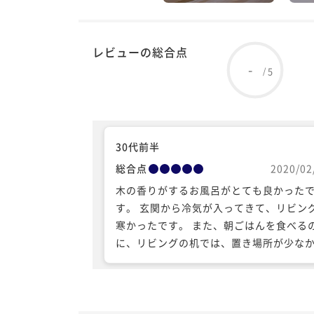
レビューの総合点
-
5
/
30代前半
総合点
2020/02
木の香りがするお風呂がとても良かった
す。 玄関から冷気が入ってきて、リビン
寒かったです。 また、朝ごはんを食べる
に、リビングの机では、置き場所が少な
たです。 料理とコーヒーはとても美味し
たです。 素敵な時間を過ごすことができ
た。 ありがとうございます。