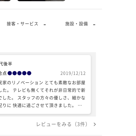
-
-
接客・サービス
施設・設備
0代後半
合点
2019/12/12
民家のリノベーション とても素敵なお部屋
した。 テレビも無くてそれが非日常的で新
でした。 スタッフの方々の優しさ、細かな
配りに 快適に過ごさせて頂きました。 あ
がとうございました。 二人には広すぎて今
は寂しすぎましたが 次回は4人くらいで行
レビューをみる（3件）
たいと思います。 この度はお世話になりま
た。 オススメしていただいた、一番鶏さん