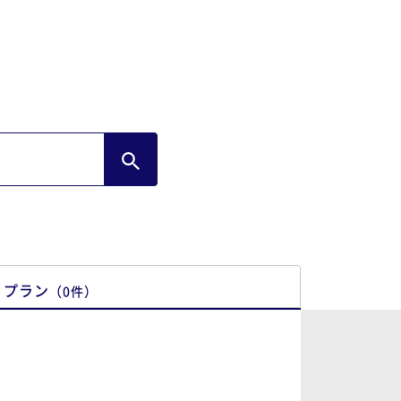
ごく美味しかったです。 ありがとうござい
した。
プラン
（
0
件
）