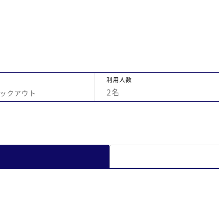
つもより会話が増え、仲が深まったのではな
す
いかと感じています。 また大学生なので、良
ま
心的な価格設定とWi-Fiの完備が嬉しいポイ
ントでした。 全員大満足でいい思い出になり
ました。 本当にありがとうございました。
利用人数
2
名
ックアウト