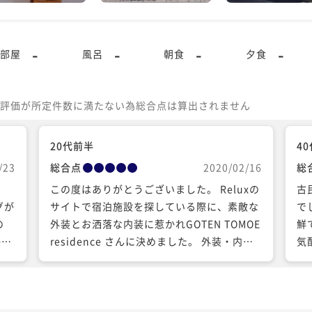
-
-
-
-
部屋
風呂
朝食
夕食
評価が所定件数に満たない為総合点は算出されません
20代前半
4
/23
総合点
2020/02/16
総
で
この度はありがとうございました。 Reluxの
古
グが
サイトで宿泊施設を探している際に、素敵な
で
の
外装とお洒落な内装に惹かれGOTEN TOMOE
鮮
かっ
residence さんに決めました。 外装・内装
気
かっ
はもちろんのことオーナーの方の人柄や気配
り
まし
りに感動しここにして良かったと心の底から
回
思いました。 私達は女子4人で利用したので
き
すが、テレビが無いという環境だからこそい
し