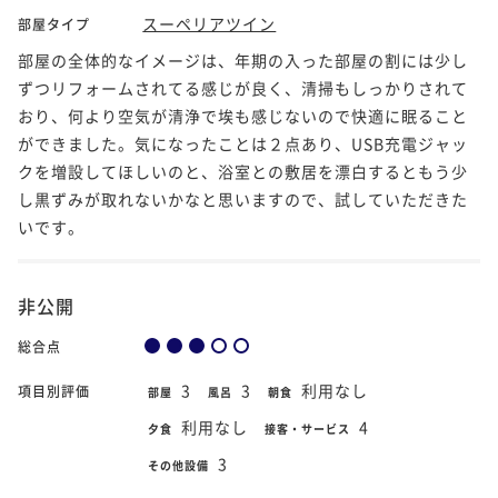
スーペリアツイン
部屋タイプ
部屋の全体的なイメージは、年期の入った部屋の割には少し
ずつリフォームされてる感じが良く、清掃もしっかりされて
おり、何より空気が清浄で埃も感じないので快適に眠ること
ができました。気になったことは２点あり、USB充電ジャッ
クを増設してほしいのと、浴室との敷居を漂白するともう少
し黒ずみが取れないかなと思いますので、試していただきた
いです。
非公開
総合点
3
3
利用なし
項目別評価
部屋
風呂
朝食
利用なし
4
夕食
接客・サービス
3
その他設備