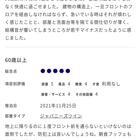
なく快適に過ごせました。 建物の構造上、一旦フロントのフ
ロアを経由しなければならず、急いでいる時はそれが煩わし
く感じたことと、部屋と洗面台等を隔てる間仕切りが薄く、
結構音が響いてしまうところが若干マイナスだったように感
じました。
60歳以上
総合点
5
4
4
利用なし
項目別評価
部屋
風呂
朝食
夕食
4
4
接客・サービス
その他設備
2021年11月25日
宿泊日
ジャパニーズツイン
部屋タイプ
地上に降りるのに１度フロント前を通らないといけないのは
面倒でしたが、防犯上は良いんでしょうね。朝食ブッフェも