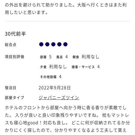
の外出を避けられて助かりました。大阪へ行くときはまた利
用したいと思います。
30代前半
総合点
5
4
利用なし
項目別評価
部屋
風呂
朝食
利用なし
4
夕食
接客・サービス
4
その他設備
2022年9月28日
宿泊日
ジャパニーズツイン
部屋タイプ
ホテルのフロントから部屋へ向かう時に香る香りが素敵でし
た。 入りが良いと良い印象残りやすいですね。 枕もマットレ
スも寝心地good！対応も良し。 どこに何が収納されてるか分
かりにくく探したので、分かりやすくなるよう工夫して貰え