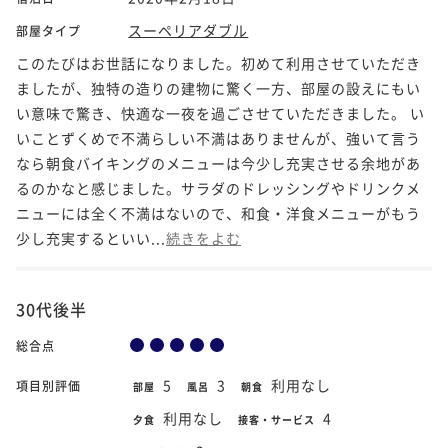
スーペリアダブル
部屋タイプ
このたびはお世話になりました。初めて利用させていただき
ましたが、独特の造りの建物に驚く一方、部屋の設えにもい
い意味で驚き、快適な一夜を過ごさせていただきました。 い
いことずくめで不満らしい不満はありませんが、強いて言う
なら朝食バイキングのメニューは今少し充実させる余地があ
るのかなと感じました。サラダのドレッシングやドリンクメ
ニューには全く不満はないので、和食・洋食メニューがもう
少し充実するといい...
続きをよむ
30代後半
総合点
5
3
利用なし
項目別評価
部屋
風呂
朝食
利用なし
4
夕食
接客・サービス