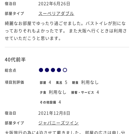
2022年6月26日
宿泊日
スーペリアダブル
部屋タイプ
綺麗なお部屋でゆったり過ごせました。バストイレが別にな
っておりそれもよかったです。 また大阪へ行くときは利用さ
せていただこうと思います。
40代前半
総合点
4
5
利用なし
項目別評価
部屋
風呂
朝食
利用なし
4
夕食
接客・サービス
4
その他設備
2021年12月8日
宿泊日
ジャパニーズツイン
部屋タイプ
大阪旅行の為に4泊させて戴きました。 部屋の広さは申し分