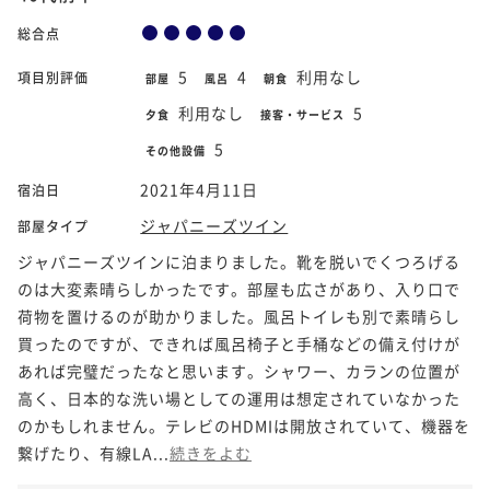
総合点
5
4
利用なし
項目別評価
部屋
風呂
朝食
利用なし
5
夕食
接客・サービス
5
その他設備
2021年4月11日
宿泊日
ジャパニーズツイン
部屋タイプ
ジャパニーズツインに泊まりました。靴を脱いでくつろげる
のは大変素晴らしかったです。部屋も広さがあり、入り口で
荷物を置けるのが助かりました。風呂トイレも別で素晴らし
買ったのですが、できれば風呂椅子と手桶などの備え付けが
あれば完璧だったなと思います。シャワー、カランの位置が
高く、日本的な洗い場としての運用は想定されていなかった
のかもしれません。テレビのHDMIは開放されていて、機器を
繋げたり、有線LA...
続きをよむ