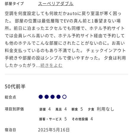
スーペリアダブル
部屋タイプ
空調を何度設定しても何故だかautoに戻り室温が寒く困っ
た。 部屋の位置は最低層階でEVの真ん前と1番望まない場
所。前日に泊まったエクセルでも同様で、ホテル予約サイト
では会員レベル高いので、ホテル予約サイト経由で予約して
も他のホテルでこんな部屋にされたことがないのに。お高い
料金支払っているのもあり不満でした。 チェックインアウト
手続きや部屋の設はシンプルで使いやすかった。 夕食は利用
したかったがラ...
続きをよむ
50代前半
総合点
4
4
5
利用なし
項目別評価
部屋
風呂
朝食
夕食
5
4
接客・サービス
その他設備
2025年5月16日
宿泊日