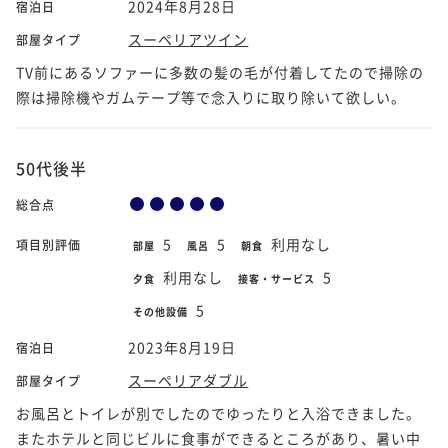
2024年8月28日
宿泊日
スーペリアツイン
部屋タイプ
TV前にあるソファーに多数の髪の毛が付着してたので掃除の
際は掃除機やガムテープ等で念入りに取り除いて欲しい。
50代後半
総合点
5
5
利用なし
項目別評価
部屋
風呂
朝食
利用なし
5
夕食
接客・サービス
5
その他設備
2023年8月19日
宿泊日
スーペリアダブル
部屋タイプ
お風呂とトイレが別でしたのでゆったりと入浴できました。
またホテルと同じビルに食事ができるところがあり、暑い中