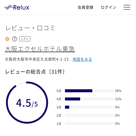
会員登録
ログイン
レビュー・口コミ
シティ
大阪エクセルホテル東急
大阪府大阪市中央区久太郎町4-1-15
地図をみる
レビューの総合点
（31件）
5点
58
%
4.5
4点
32
%
/5
3点
9
%
2点
0
%
1点
0
%