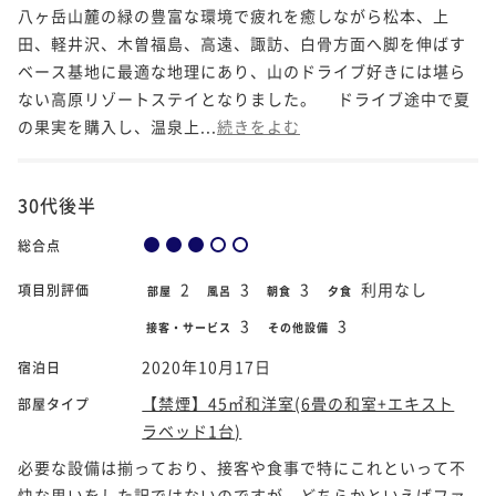
八ヶ岳山麓の緑の豊富な環境で疲れを癒しながら松本、上
田、軽井沢、木曽福島、高遠、諏訪、白骨方面へ脚を伸ばす
ベース基地に最適な地理にあり、山のドライブ好きには堪ら
ない高原リゾートステイとなりました。 ドライブ途中で夏
の果実を購入し、温泉上...
続きをよむ
30代後半
総合点
2
3
3
利用なし
項目別評価
部屋
風呂
朝食
夕食
3
3
接客・サービス
その他設備
2020年10月17日
宿泊日
【禁煙】45㎡和洋室(6畳の和室+エキスト
部屋タイプ
ラベッド1台)
必要な設備は揃っており、接客や食事で特にこれといって不
快な思いをした訳ではないのですが、どちらかといえばファ