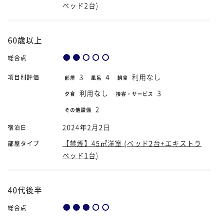
ベッド2台)
60歳以上
総合点
3
4
利用なし
項目別評価
部屋
風呂
朝食
利用なし
3
夕食
接客・サービス
2
その他設備
2024年2月2日
宿泊日
【禁煙】45㎡洋室 (ベッド2台+エキストラ
部屋タイプ
ベッド1台)
40代後半
総合点