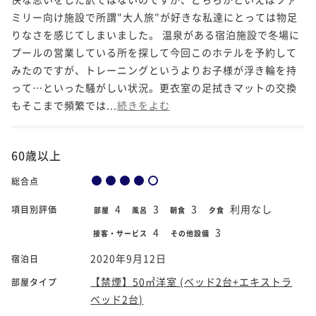
ミリー向け施設で所謂″大人旅″が好きな私達にとっては物足
りなさを感じてしまいました。 温泉がある宿泊施設で冬場に
プールの営業している所を探して今回このホテルを予約して
みたのですが、トレーニングというよりお子様が浮き輪を持
って…といった騒がしい状況。更衣室の足拭きマットの交換
もそこまで頻繁では...
続きをよむ
60歳以上
総合点
4
3
3
利用なし
項目別評価
部屋
風呂
朝食
夕食
4
3
接客・サービス
その他設備
2020年9月12日
宿泊日
【禁煙】50㎡洋室 (ベッド2台+エキストラ
部屋タイプ
ベッド2台)