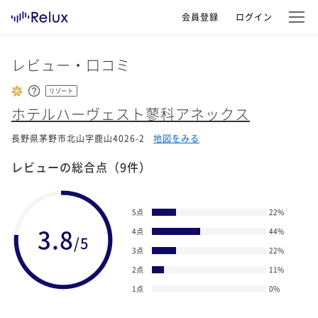
会員登録
ログイン
レビュー・口コミ
リゾート
ホテルハーヴェスト蓼科アネックス
長野県茅野市北山字鹿山4026-2
地図をみる
レビューの総合点
（9件）
5点
22
%
3.8
4点
44
%
/5
3点
22
%
2点
11
%
1点
0
%