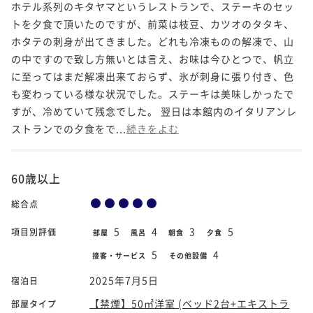
ホテル系列のキタヤマというレストランで、ステーキのセッ
トを夕食で頂いたのですが、前菜は枝豆、カツオのタタキ、
ホタテの刺身が出てきました。どれも冷凍ものの解凍で、山
の中ですので致し方無いとは言え、お味は今ひとつで、帆立
に至ってはまだ解凍出来ておらず、氷が刺身に張り付き、色
も変わっている様な状況でした。ステーキは美味しかったで
すが、冷めていて残念でした。 翌日は本館内のイタリアンレ
ストランでの夕食をで...
続きをよむ
60歳以上
総合点
5
4
3
5
項目別評価
部屋
風呂
朝食
夕食
5
4
接客・サービス
その他設備
2025年7月5日
宿泊日
【禁煙】50㎡洋室 (ベッド2台+エキストラ
部屋タイプ