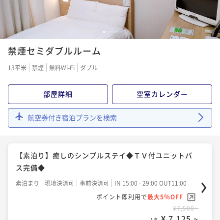
1
2
3
4
5
禁煙セミダブルルーム
13平米
禁煙
無料Wi-Fi
ダブル
部屋詳細
空室カレンダー
航空券付き宿泊プランを検索
【素泊り】癒しのシンプルステイ◆ＴＶ付ユニットバ
ス完備◆
素泊まり
現地決済可
事前決済可
IN 15:00 - 29:00 OUT11:00
ポイント即利用で
最大5％OFF
¥7,500~
¥ 7,125 ~
1名