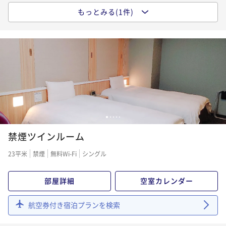
もっとみる(1件)
「味めぐり小鉢横丁」～ご当地逸品と朝の彩り御膳～
＜朝食付プラン＞
朝食付き
現地決済可
事前決済可
IN 15:00 - 29:00 OUT11:00
ポイント即利用で
最大5％OFF
¥13,000~
¥ 12,350 ~
1名
1
2
3
4
5
禁煙ツインルーム
23平米
禁煙
無料Wi-Fi
シングル
部屋詳細
空室カレンダー
航空券付き宿泊プランを検索