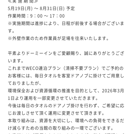
≪実 施 期 間≫

5月19日(月) ～ 8月31日(日) 予定

作業時間：9：00 ～ 17：00

※実施期間は進捗により、日程が前後する場合がございま
す。

※外壁作業のため作業員が足場を往来いたします。

平素よりドーミーインをご愛顧賜り、誠にありがとうござ
います。

これまでWECO連泊プラン（清掃不要プラン）でご予約の
お客様には、毎日タオルを客室ドアノブに掛けてご用意し
ておりましたが、

環境保全および資源循環の推進を目的として、2026年3月
1日より運用を一部変更させていただきます。

今後は毎日のタオルのドアノブ掛けを行わず、ご希望に応
じお渡しさせて頂く運用に変更させて頂きます。

本取り組みは、資源を大切にし、環境への負荷をできるだ
け減らすための当館の取り組みの一環でございます。
