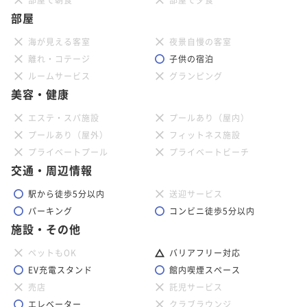
部屋
海が見える客室
夜景自慢の客室
離れ・コテージ
子供の宿泊
ルームサービス
グランピング
美容・健康
エステ・スパ施設
プールあり（屋内）
プールあり（屋外）
フィットネス施設
プライベートプール
プライベートビーチ
交通・周辺情報
駅から徒歩5分以内
送迎サービス
パーキング
コンビニ徒歩5分以内
施設・その他
ペットもOK
バリアフリー対応
EV充電スタンド
館内喫煙スペース
売店
託児サービス
エレベーター
クラブラウンジ