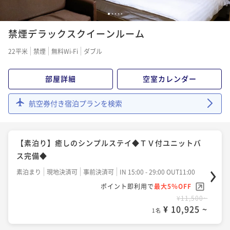
1
2
3
4
5
禁煙デラックスクイーンルーム
22平米
禁煙
無料Wi-Fi
ダブル
部屋詳細
空室カレンダー
航空券付き宿泊プランを検索
【素泊り】癒しのシンプルステイ◆ＴＶ付ユニットバ
ス完備◆
素泊まり
現地決済可
事前決済可
IN 15:00 - 29:00 OUT11:00
ポイント即利用で
最大5％OFF
¥11,500~
¥ 10,925 ~
1名