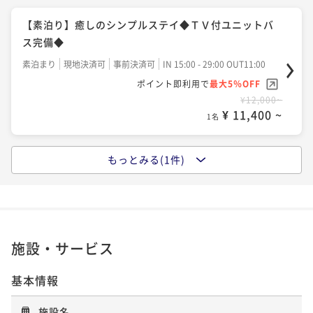
【素泊り】癒しのシンプルステイ◆ＴＶ付ユニットバ
ス完備◆
素泊まり
現地決済可
事前決済可
IN 15:00 - 29:00 OUT11:00
ポイント即利用で
最大5％OFF
¥12,000~
¥ 11,400 ~
1名
もっとみる(1件)
「味めぐり小鉢横丁」～ご当地逸品と朝の彩り御膳～
＜朝食付プラン＞
朝食付き
現地決済可
事前決済可
IN 15:00 - 29:00 OUT11:00
ポイント即利用で
最大5％OFF
¥13,500~
施設・サービス
¥ 12,825 ~
1名
基本情報
施設名