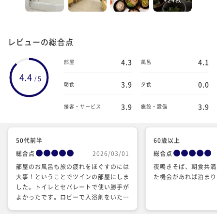
レビューの総合点
4.3
4.1
部屋
風呂
4.4
5
/
3.9
0.0
朝食
夕食
3.9
3.9
接客・サービス
施設・設備
50代前半
60歳以上
総合点
2026/03/01
総合点
部屋のお風呂も旅の疲れをほぐすのには
夜鳴きそば、朝食共満
大事！ということでツインの部屋にしま
た機会があれば泊まり
した。トイレとセパレートで使い勝手が
よかったです。ロビーで入浴剤をいただ
けたので温泉気分を満喫できました。周