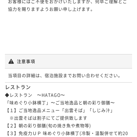
お客様にはご不便をおかけいたしますが、何卒ご理解とご
協力を賜りますようお願い申し上げます。

注意事項
当項目の詳細は、宿泊施設までお問い合わせください。
レストラン
◆レストラン　〜HATAGO〜 

「味めぐり小鉢横丁」〜ご当地逸品と朝の彩り御膳〜

【１】ご当地逸品メニュー「出雲そば」「しじみ汁」

　※出雲そばは割子にてご提供致します

【２】朝の彩り御膳(旬の焼き魚や煮物等)

【３】免疫力ＵＰ 味めぐり小鉢横丁(冷製・温製併せて約20