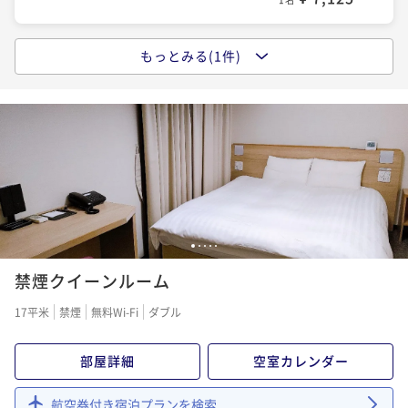
もっとみる(1件)
「味めぐり小鉢横丁」～ご当地逸品と朝の彩り御膳～
＜朝食付プラン＞
朝食付き
現地決済可
事前決済可
IN 15:00 - 29:00 OUT11:00
ポイント即利用で
最大5％OFF
¥9,000~
¥ 8,550 ~
1名
1
2
3
4
5
禁煙クイーンルーム
17平米
禁煙
無料Wi-Fi
ダブル
部屋詳細
空室カレンダー
航空券付き宿泊プランを検索