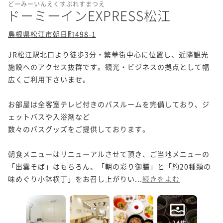
どーみーいんえくすぷれすまつえ
ドーミーインEXPRESS松江
島根県松江市朝日町498-1
JR松江駅北口より徒歩3分・繁華街中心に位置し、近隣観光
施設へのアクセス抜群です。観光・ビジネスの拠点として幅
広くご利用下さいませ。

お部屋は全客室テレビ付きのバスルームを完備しており、ジ
ェットバスや入浴剤など

数々のバスグッズをご提供しております。

朝食メニューはリニューアルさせて頂き、ご当地メニューの
「出雲そば」はもちろん、「朝の彩り御膳」と「約20種類の
味めぐり小鉢横丁」をお召し上がりい...
続きをよむ
+24枚