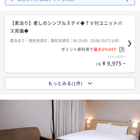
【素泊り】癒しのシンプルステイ◆ＴＶ付ユニットバ
ス完備◆
素泊まり
現地決済可
事前決済可
IN 15:00 - 29:00 OUT11:00
ポイント即利用で
最大5％OFF
¥10,500~
¥ 9,975 ~
1名
もっとみる(1件)
「味めぐり小鉢横丁」～ご当地逸品と朝の彩り御膳～
＜朝食付プラン＞
朝食付き
現地決済可
事前決済可
IN 15:00 - 29:00 OUT11:00
ポイント即利用で
最大5％OFF
¥12,000~
¥ 11,400 ~
1名