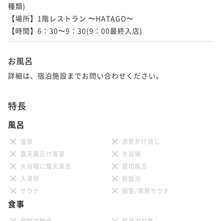
種類)

【場所】1階レストラン 〜HATAGO〜

【時間】6：30〜9：30(9：00最終入店)
お風呂
詳細は、宿泊施設までお問い合わせください。
特長
風呂
温泉
源泉かけ流し
露天風呂付客室
大浴場
大浴場に露天風呂
貸切風呂
入湯税
岩盤浴
サウナ
個室/専用サウナ
食事
部屋で朝食
部屋で夕食