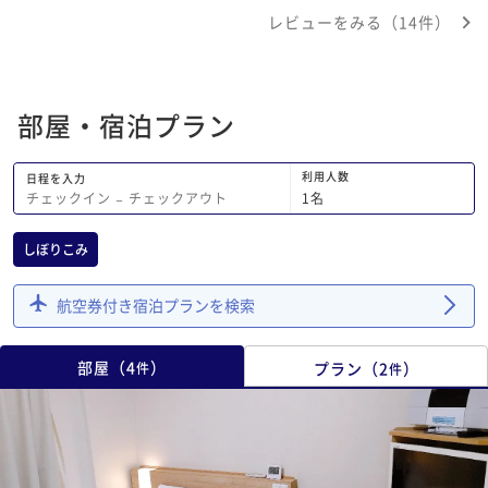
囲に飲食店やコンビニがほどよくあり便
レビューをみる（14件）
利です。
部屋・宿泊プラン
利用人数
日程を入力
1
名
チェックイン
−
チェックアウト
しぼりこみ
航空券付き宿泊プランを検索
部屋
（
4
）
プラン
（
2
）
件
件